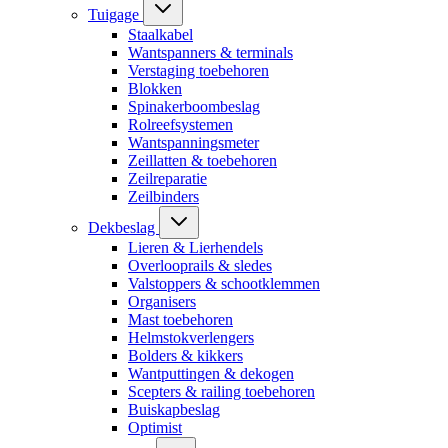
Tuigage
Staalkabel
Wantspanners & terminals
Verstaging toebehoren
Blokken
Spinakerboombeslag
Rolreefsystemen
Wantspanningsmeter
Zeillatten & toebehoren
Zeilreparatie
Zeilbinders
Dekbeslag
Lieren & Lierhendels
Overlooprails & sledes
Valstoppers & schootklemmen
Organisers
Mast toebehoren
Helmstokverlengers
Bolders & kikkers
Wantputtingen & dekogen
Scepters & railing toebehoren
Buiskapbeslag
Optimist