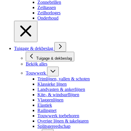
Zonnebrillen
Zeiltassen
Zeilhorloges
Onderhoud
Tuigage & dekbeslag
Tuigage & dekbeslag
Bekijk alles
Touwwerk
Trimlijnen, vallen & schoten
Klassieke lijnen
Landvasten & ankerlijnen
Kite- & windsurflijnen
Vlaggenlijnen
Elastiek
Railingnet
Touwwerk toebehoren
Overige lijnen & takelgaren
Splitsgereedschap