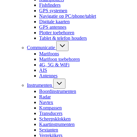
Fishfinders
GPS systemen
Navigatie op PC/phone/tablet
Digitale kaarten
GPS antennes
Plotter toebehoren
Tablet & telefon houders
Communicatie
Marifoons
Marifoon toebehoren
4G, 5G & WiFi
AIS
Antennes
Instrumenten
Boordinstrumenten
Radar
Navtex
Kompassen
Transducers
Scheepsklokken
Kaartinstrumenten
Sextanten
Verrekijkers