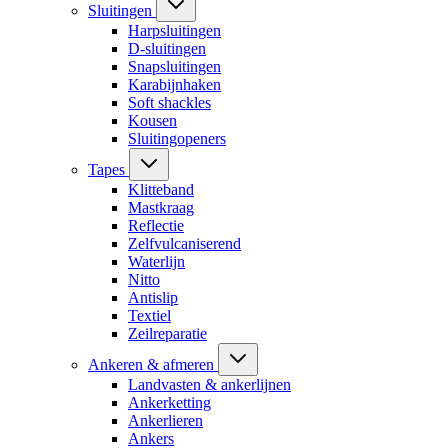
Sluitingen
Harpsluitingen
D-sluitingen
Snapsluitingen
Karabijnhaken
Soft shackles
Kousen
Sluitingopeners
Tapes
Klitteband
Mastkraag
Reflectie
Zelfvulcaniserend
Waterlijn
Nitto
Antislip
Textiel
Zeilreparatie
Ankeren & afmeren
Landvasten & ankerlijnen
Ankerketting
Ankerlieren
Ankers