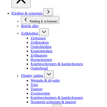
Kleding & schoenen
Kleding & schoenen
Bekijk alles
Zeilkleding
Zeiljassen
Zeilbroeken
Onderkleding
Kinderkleding
Zeillaarzen
Bootschoenen
Kniebeschermers & handschoenen
Onderhoud
Dinghy sailing
Wetsuits & drysuits
Tops
Trapeze
Zwemvesten
Kniebeschermers & handschoenen
Neopreen schoenen & laarzen