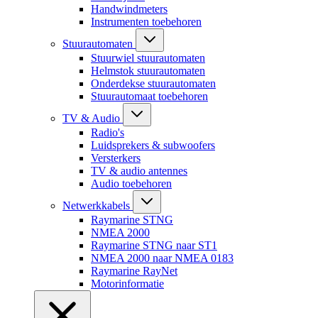
Handwindmeters
Instrumenten toebehoren
Stuurautomaten
Stuurwiel stuurautomaten
Helmstok stuurautomaten
Onderdekse stuurautomaten
Stuurautomaat toebehoren
TV & Audio
Radio's
Luidsprekers & subwoofers
Versterkers
TV & audio antennes
Audio toebehoren
Netwerkkabels
Raymarine STNG
NMEA 2000
Raymarine STNG naar ST1
NMEA 2000 naar NMEA 0183
Raymarine RayNet
Motorinformatie