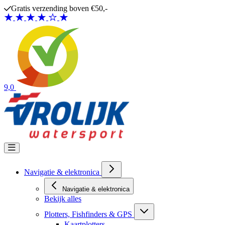
Ga naar de inhoud
Gratis verzending boven €50,-
9,0
Navigatie & elektronica
Navigatie & elektronica
Bekijk alles
Plotters, Fishfinders & GPS
Kaartplotters