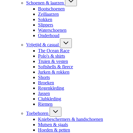
Schoenen & laarzen
Bootschoenen
Zeillaarzen
Sokken
Slippers
Waterschoenen
Onderhoud
Vrijetijd & casual
The Ocean Race
Polo's & shirts
Truien & vesten
Softshells & fleece
Jurken & rokken
Shorts
Broeken
Regenkleding
Jassen
Clubkleding
Riemen
Toebehoren
Kniebeschermers & handschoenen
Mutsen & sjaals
Hoeden & petten