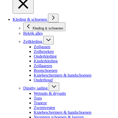
Kleding & schoenen
Kleding & schoenen
Bekijk alles
Zeilkleding
Zeiljassen
Zeilbroeken
Onderkleding
Kinderkleding
Zeillaarzen
Bootschoenen
Kniebeschermers & handschoenen
Onderhoud
Dinghy sailing
Wetsuits & drysuits
Tops
Trapeze
Zwemvesten
Kniebeschermers & handschoenen
Neopreen schoenen & laarzen