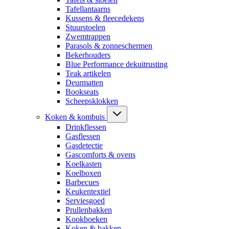
Tafellantaarns
Kussens & fleecedekens
Stuurstoelen
Zwemtrappen
Parasols & zonneschermen
Bekerhouders
Blue Performance dekuitrusting
Teak artikelen
Deurmatten
Bookseats
Scheepsklokken
Koken & kombuis
Drinkflessen
Gasflessen
Gasdetectie
Gascomforts & ovens
Koelkasten
Koelboxen
Barbecues
Keukentextiel
Serviesgoed
Prullenbakken
Kookboeken
Koken & bakken