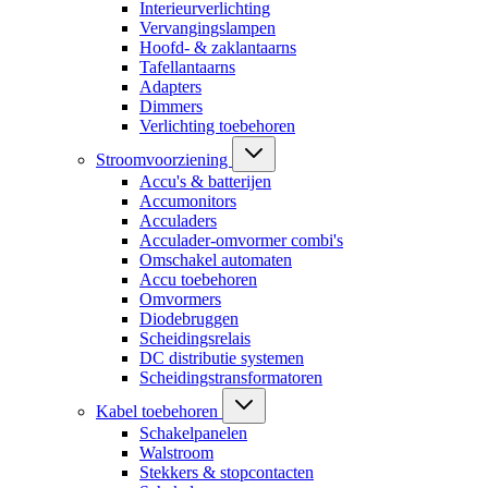
Interieurverlichting
Vervangingslampen
Hoofd- & zaklantaarns
Tafellantaarns
Adapters
Dimmers
Verlichting toebehoren
Stroomvoorziening
Accu's & batterijen
Accumonitors
Acculaders
Acculader-omvormer combi's
Omschakel automaten
Accu toebehoren
Omvormers
Diodebruggen
Scheidingsrelais
DC distributie systemen
Scheidingstransformatoren
Kabel toebehoren
Schakelpanelen
Walstroom
Stekkers & stopcontacten