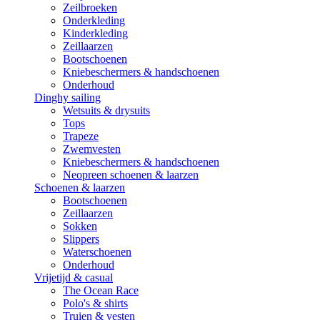
Zeilbroeken
Onderkleding
Kinderkleding
Zeillaarzen
Bootschoenen
Kniebeschermers & handschoenen
Onderhoud
Dinghy sailing
Wetsuits & drysuits
Tops
Trapeze
Zwemvesten
Kniebeschermers & handschoenen
Neopreen schoenen & laarzen
Schoenen & laarzen
Bootschoenen
Zeillaarzen
Sokken
Slippers
Waterschoenen
Onderhoud
Vrijetijd & casual
The Ocean Race
Polo's & shirts
Truien & vesten