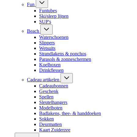
Fun
Funtubes
Ski/sleep lijnen
SUP's
Beach
Waterschoenen
Slippers
Wetsuits
Strandlakens & ponchos
Parasols & zonneschermen
Koelboxen
Drinkflessen
Cadeau artikelen
Cadeaubonnen
Geschenk
Spellen
Sleutelhangers
Modelboten
Badlakens, thee- & handdoeken
Sokken
Deurmatten
Kaart Zuiderzee