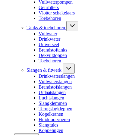
Vuilwaterpompen
Geurfilters
Vlotter schakelaars
Toebehoren
Tanks & toebehoren
Vuilwater
Drinkwater
Universeel
Brandstoftanks
Dekvuldoppen
Toebehoren
Slangen & fitwerk
Drinkwaterslangen
Vuilwaterslangen
Brandstofslangen
Uitlaatslangen
Luchtslangen
Slangklemmen
Terugslagkleppen
Kogelkranen
Huiddoorvoeren
Slangtules
Koppelingen