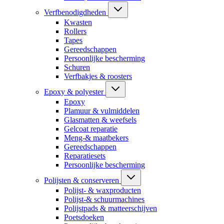
Verfbenodigdheden
Kwasten
Rollers
Tapes
Gereedschappen
Persoonlijke bescherming
Schuren
Verfbakjes & roosters
Epoxy & polyester
Epoxy
Plamuur & vulmiddelen
Glasmatten & weefsels
Gelcoat reparatie
Meng-& maatbekers
Gereedschappen
Reparatiesets
Persoonlijke bescherming
Polijsten & conserveren
Polijst- & waxproducten
Polijst-& schuurmachines
Polijstpads & matteerschijven
Poetsdoeken