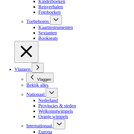
Kinderboeken
Reisverhalen
Fotoboeken
Toebehoren
Kaartinstrumenten
Sextanten
Bookseats
Vlaggen
Vlaggen
Bekijk alles
Nationaal
Nederland
Provincies & steden
Welkomstwimpels
Oranje wimpels
Internationaal
Europa