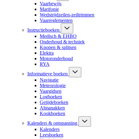
Vaarbewijs
Marifonie
Wedstrijdzeilen-zeiltrimmen
Vaarreglementen
Instructieboeken
Medisch & EHBO
Onderhoud & techniek
Knopen & splitsen
Elektra
Motoronderhoud
RYA
Informatieve boeken
Navigatie
Meteorologie
Vaargidsen
Logboeken
Getijdeboeken
Almanakken
Kookboeken
Kalenders & ontspanning
Kalenders
Leesboeken