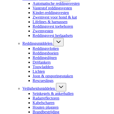
Automatische reddingsvesten
Vastestof reddingsvesten
Kinder-reddingsvesten
Zwemvest voor hond & kat
Lifelines & harnassen
Reddingsvest toebehoren
Zwemvesten
Reddingsvest herlaadsets
Reddingsmiddelen
Reddingsvlotten
Reddingsboeien
Reddingslijnen
Drijfankers
Touwladders
Lichten
Joon & opsporingsstaken
Rescueslings
Veiligheidsmiddelen
Seinkegels & ankerballen
Radarreflectoren
Kabelscharen
Houten pluggen
Brandbestrijding