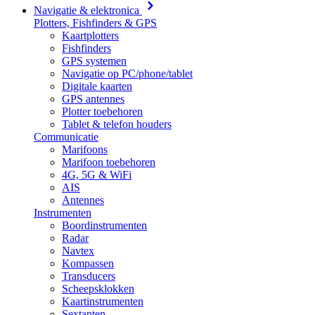
Navigatie & elektronica
Plotters, Fishfinders & GPS
Kaartplotters
Fishfinders
GPS systemen
Navigatie op PC/phone/tablet
Digitale kaarten
GPS antennes
Plotter toebehoren
Tablet & telefon houders
Communicatie
Marifoons
Marifoon toebehoren
4G, 5G & WiFi
AIS
Antennes
Instrumenten
Boordinstrumenten
Radar
Navtex
Kompassen
Transducers
Scheepsklokken
Kaartinstrumenten
Sextanten