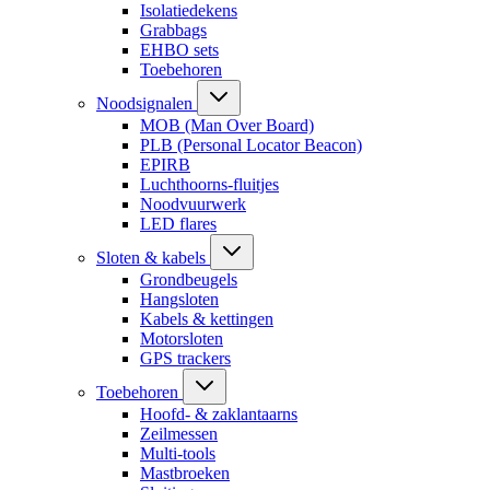
Isolatiedekens
Grabbags
EHBO sets
Toebehoren
Noodsignalen
MOB (Man Over Board)
PLB (Personal Locator Beacon)
EPIRB
Luchthoorns-fluitjes
Noodvuurwerk
LED flares
Sloten & kabels
Grondbeugels
Hangsloten
Kabels & kettingen
Motorsloten
GPS trackers
Toebehoren
Hoofd- & zaklantaarns
Zeilmessen
Multi-tools
Mastbroeken