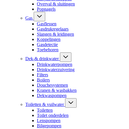
Overval & sluitingen
Popnagels
Gas
Gasflessen
Gasdrukregelaars
Slangen & leidingen
Koppelingen
Gasdetectie
Toebehoren
Dek-& drinkwater
Drinkwaterpompen
Drinkwaterzuivering
Filters
Boilers
Douchesystemen
Kranen & wasbakken
Dekwaspompen
Toiletten & vuilwater
Toiletten
Toilet onderdelen
Lenspompen
Bilgepompen