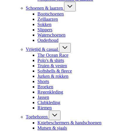
Schoenen & laarzen
Bootschoenen
Zeillaarzen
Sokken
Slippers
Waterschoenen
Onderhoud
Vrijetijd & casual
The Ocean Race
Polo's & shirts
Truien & vesten
Softshells & fleece
Jurken & rokken
Shorts
Broeken
Regenkleding
Jassen
Clubkleding
Riemen
Toebehoren
Kniebeschermers & handschoenen
Mutsen & sjaals