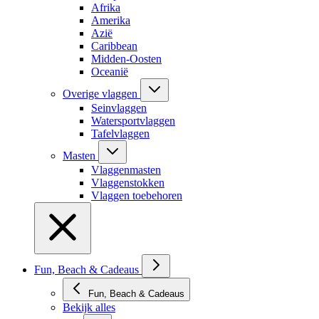
Afrika
Amerika
Azië
Caribbean
Midden-Oosten
Oceanië
Overige vlaggen
Seinvlaggen
Watersportvlaggen
Tafelvlaggen
Masten
Vlaggenmasten
Vlaggenstokken
Vlaggen toebehoren
Fun, Beach & Cadeaus
Fun, Beach & Cadeaus
Bekijk alles