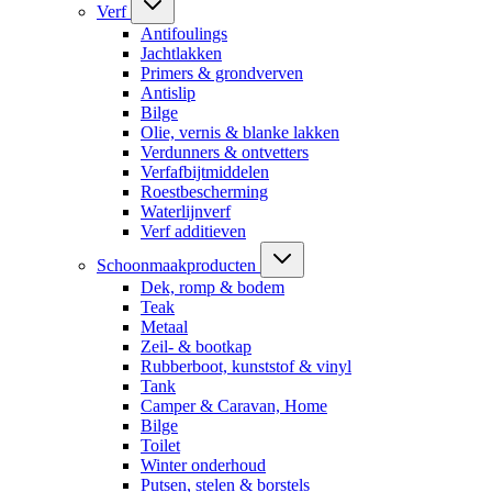
Verf
Antifoulings
Jachtlakken
Primers & grondverven
Antislip
Bilge
Olie, vernis & blanke lakken
Verdunners & ontvetters
Verfafbijtmiddelen
Roestbescherming
Waterlijnverf
Verf additieven
Schoonmaakproducten
Dek, romp & bodem
Teak
Metaal
Zeil- & bootkap
Rubberboot, kunststof & vinyl
Tank
Camper & Caravan, Home
Bilge
Toilet
Winter onderhoud
Putsen, stelen & borstels