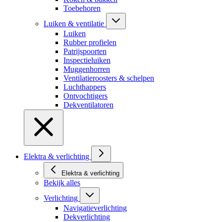
Toebehoren
Luiken & ventilatie
Luiken
Rubber profielen
Patrijspoorten
Inspectieluiken
Muggenhorren
Ventilatieroosters & schelpen
Luchthappers
Ontvochtigers
Dekventilatoren
Elektra & verlichting
Elektra & verlichting
Bekijk alles
Verlichting
Navigatieverlichting
Dekverlichting