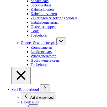
Schakelaars
Stroomkabels
Kabelschoenen
Kabeldoorvoeren
Zekeringen & zekeringhouders
Installatiemateriaal
Gereedschappen
Coax
Toebehoren
Zonne- & windenergie
Zonnepanelen
Laadregelaars
Windgeneratoren
Hydro generatoren
Toebehoren
Verf & onderhoud
Verf & onderhoud
Bekijk alles