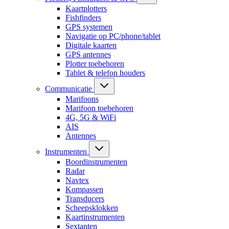
Kaartplotters
Fishfinders
GPS systemen
Navigatie op PC/phone/tablet
Digitale kaarten
GPS antennes
Plotter toebehoren
Tablet & telefon houders
Communicatie
Marifoons
Marifoon toebehoren
4G, 5G & WiFi
AIS
Antennes
Instrumenten
Boordinstrumenten
Radar
Navtex
Kompassen
Transducers
Scheepsklokken
Kaartinstrumenten
Sextanten