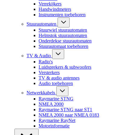
Verrekijkers
Handwindmeters
Instrumenten toebehoren
Stuurautomaten
Stuurwiel stuurautomaten
Helmstok stuurautomaten
Onderdekse stuurautomaten
Stuurautomaat toebehoren
TV & Audio
Radio's
Luidsprekers & subwoofers
Versterkers
TV & audio antennes
Audio toebehoren
Netwerkkabels
Raymarine STNG
NMEA 2000
Raymarine STNG naar ST1
NMEA 2000 naar NMEA 0183
Raymarine RayNet
Motorinformatie