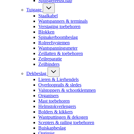
Splitsgereedschap
Tuigage
Staalkabel
Wantspanners & terminals
Verstaging toebehoren
Blokken
Spinakerboombeslag
Rolreefsystemen
Wantspanningsmeter
Zeillatten & toebehoren
Zeilreparatie
Zeilbinders
Dekbeslag
Lieren & Lierhendels
Overlooprails & sledes
Valstoppers & schootklemmen
Organisers
Mast toebehoren
Helmstokverlengers
Bolders & kikkers
Wantputtingen & dekogen
Scepters & railing toebehoren
Buiskapbeslag
Optimist