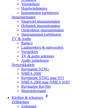
Verrekijkers
Handwindmeters
Instrumenten toebehoren
Stuurautomaten
Stuurwiel stuurautomaten
Helmstok stuurautomaten
Onderdekse stuurautomaten
Stuurautomaat toebehoren
TV & Audio
Radio's
Luidsprekers & subwoofers
Versterkers
TV & audio antennes
Audio toebehoren
Netwerkkabels
Raymarine STNG
NMEA 2000
Raymarine STNG naar ST1
NMEA 2000 naar NMEA 0183
Raymarine RayNet
Motorinformatie
Kleding & schoenen
Zeilkleding
Zeiljassen