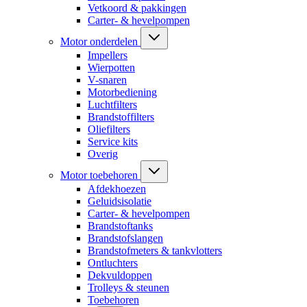
Vetkoord & pakkingen
Carter- & hevelpompen
Motor onderdelen
Impellers
Wierpotten
V-snaren
Motorbediening
Luchtfilters
Brandstoffilters
Oliefilters
Service kits
Overig
Motor toebehoren
Afdekhoezen
Geluidsisolatie
Carter- & hevelpompen
Brandstoftanks
Brandstofslangen
Brandstofmeters & tankvlotters
Ontluchters
Dekvuldoppen
Trolleys & steunen
Toebehoren