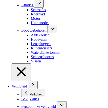
Anodes
Schroefas
Roerblad
Motor
Huidanodes
Boot toebehoren
Afdekzeilen
Hoosvaten
Lenspluggen
Ruitenwissers
Waterdichte tonnen
Scheepshoorns
Vissen
Veiligheid
Veiligheid
Bekijk alles
Persoonlijke veiligheid