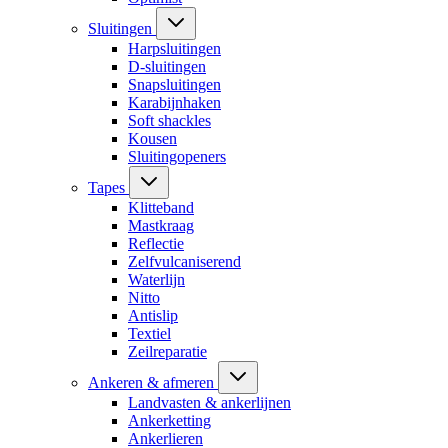
Sluitingen
Harpsluitingen
D-sluitingen
Snapsluitingen
Karabijnhaken
Soft shackles
Kousen
Sluitingopeners
Tapes
Klitteband
Mastkraag
Reflectie
Zelfvulcaniserend
Waterlijn
Nitto
Antislip
Textiel
Zeilreparatie
Ankeren & afmeren
Landvasten & ankerlijnen
Ankerketting
Ankerlieren