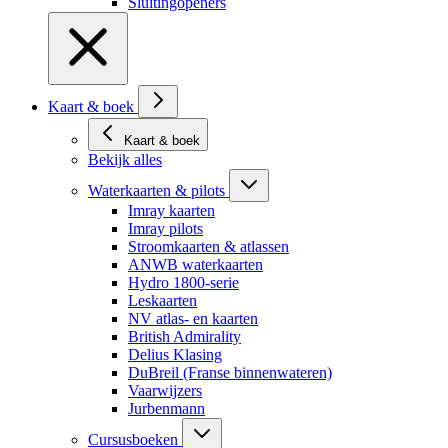
Sluitingopeners
Kaart & boek
Kaart & boek
Bekijk alles
Waterkaarten & pilots
Imray kaarten
Imray pilots
Stroomkaarten & atlassen
ANWB waterkaarten
Hydro 1800-serie
Leskaarten
NV atlas- en kaarten
British Admirality
Delius Klasing
DuBreil (Franse binnenwateren)
Vaarwijzers
Jurbenmann
Cursusboeken