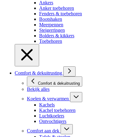
Ankers
Anker toebehoren
Fenders & toebehoren
Bootshaken
Meerpennen
Steigerringen
Bolders & kikkers
Toebehoren
Comfort & dekuitrusting
Comfort & dekuitrusting
Bekijk alles
Koelen & verwarmen
Kachels
Kachel toebehoren
Luchtkoelers
Ontvochtigers
Comfort aan dek
Tafels & stoelen