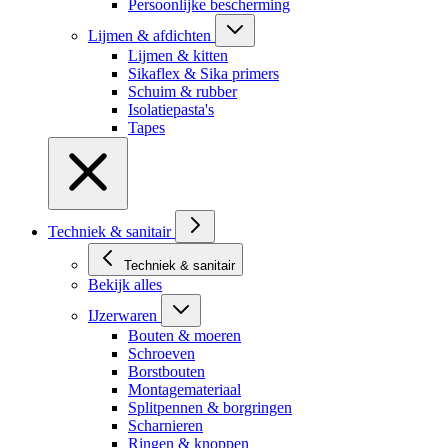
Persoonlijke bescherming
Lijmen & afdichten
Lijmen & kitten
Sikaflex & Sika primers
Schuim & rubber
Isolatiepasta's
Tapes
Techniek & sanitair
Techniek & sanitair
Bekijk alles
IJzerwaren
Bouten & moeren
Schroeven
Borstbouten
Montagemateriaal
Splitpennen & borgringen
Scharnieren
Ringen & knoppen