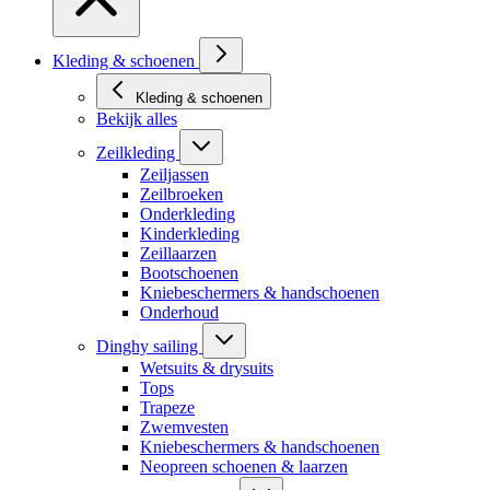
Kleding & schoenen
Kleding & schoenen
Bekijk alles
Zeilkleding
Zeiljassen
Zeilbroeken
Onderkleding
Kinderkleding
Zeillaarzen
Bootschoenen
Kniebeschermers & handschoenen
Onderhoud
Dinghy sailing
Wetsuits & drysuits
Tops
Trapeze
Zwemvesten
Kniebeschermers & handschoenen
Neopreen schoenen & laarzen