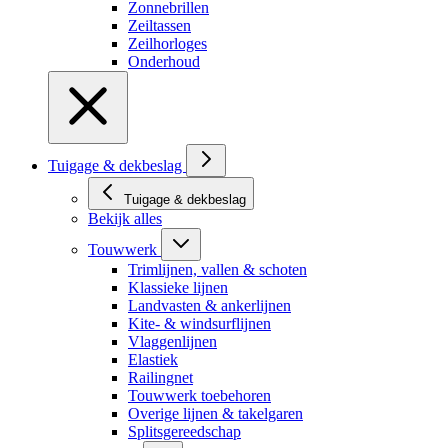
Zonnebrillen
Zeiltassen
Zeilhorloges
Onderhoud
Tuigage & dekbeslag
Tuigage & dekbeslag
Bekijk alles
Touwwerk
Trimlijnen, vallen & schoten
Klassieke lijnen
Landvasten & ankerlijnen
Kite- & windsurflijnen
Vlaggenlijnen
Elastiek
Railingnet
Touwwerk toebehoren
Overige lijnen & takelgaren
Splitsgereedschap