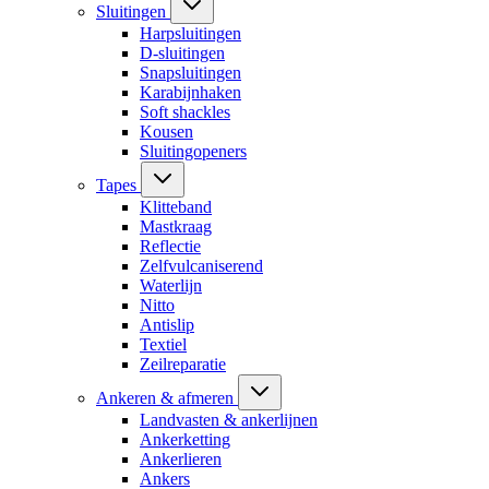
Sluitingen
Harpsluitingen
D-sluitingen
Snapsluitingen
Karabijnhaken
Soft shackles
Kousen
Sluitingopeners
Tapes
Klitteband
Mastkraag
Reflectie
Zelfvulcaniserend
Waterlijn
Nitto
Antislip
Textiel
Zeilreparatie
Ankeren & afmeren
Landvasten & ankerlijnen
Ankerketting
Ankerlieren
Ankers