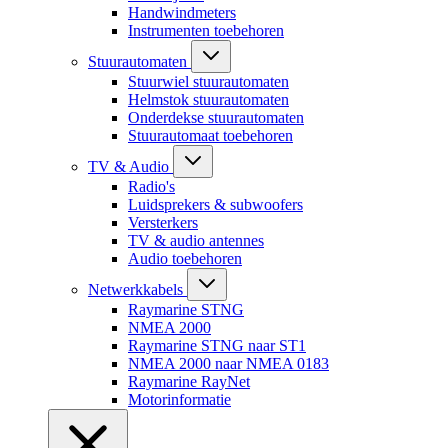
Handwindmeters
Instrumenten toebehoren
Stuurautomaten
Stuurwiel stuurautomaten
Helmstok stuurautomaten
Onderdekse stuurautomaten
Stuurautomaat toebehoren
TV & Audio
Radio's
Luidsprekers & subwoofers
Versterkers
TV & audio antennes
Audio toebehoren
Netwerkkabels
Raymarine STNG
NMEA 2000
Raymarine STNG naar ST1
NMEA 2000 naar NMEA 0183
Raymarine RayNet
Motorinformatie