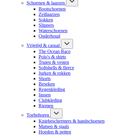
Schoenen & laarzen
Bootschoenen
Zeillaarzen
Sokken
Slippers
Waterschoenen
Onderhoud
Vrijetijd & casual
The Ocean Race
Polo's & shirts
Truien & vesten
Softshells & fleece
Jurken & rokken
Shorts
Broeken
Regenkleding
Jassen
Clubkleding
Riemen
Toebehoren
Kniebeschermers & handschoenen
Mutsen & sjaals
Hoeden & petten