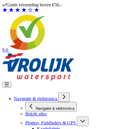
Ga naar de inhoud
Gratis verzending boven €50,-
9,0
Navigatie & elektronica
Navigatie & elektronica
Bekijk alles
Plotters, Fishfinders & GPS
Kaartplotters