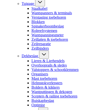
Tuigage
Staalkabel
Wantspanners & terminals
Verstaging toebehoren
Blokken
Spinakerboombeslag
Rolreefsystemen
Wantspanningsmeter
Zeillatten & toebehoren
Zeilreparatie
Zeilbinders
Dekbeslag
Lieren & Lierhendels
Overlooprails & sledes
Valstoppers & schootklemmen
Organisers
Mast toebehoren
Helmstokverlengers
Bolders & kikkers
Wantputtingen & dekogen
Scepters & railing toebehoren
Buiskapbeslag
Optimist