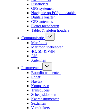
Fishfinders
GPS systemen
Navigatie op PC/phone/tablet
Digitale kaarten
GPS antennes
Plotter toebehoren
Tablet & telefon houders
Communicatie
Marifoons
Marifoon toebehoren
4G, 5G & WiFi
AIS
Antennes
Instrumenten
Boordinstrumenten
Radar
Navtex
Kompassen
Transducers
Scheepsklokken
Kaartinstrumenten
Sextanten
Verrekijkers