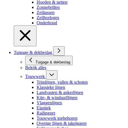
Hoeden & petten
Zonnebrillen
Zeiltassen
Zeilhorloges
Onderhoud
Tuigage & dekbeslag
Tuigage & dekbeslag
Bekijk alles
Touwwerk
Trimlijnen, vallen & schoten
Klassieke lijnen
Landvasten & ankerlijnen
Kite- & windsurflijnen
Vlaggenlijnen
Elastiek
Railingnet
Touwwerk toebehoren
Overige lijnen & takelgaren