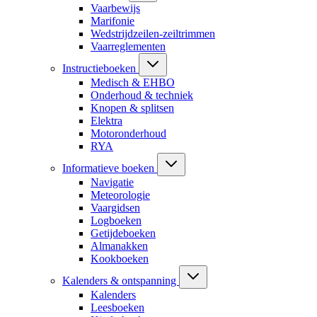
Vaarbewijs
Marifonie
Wedstrijdzeilen-zeiltrimmen
Vaarreglementen
Instructieboeken
Medisch & EHBO
Onderhoud & techniek
Knopen & splitsen
Elektra
Motoronderhoud
RYA
Informatieve boeken
Navigatie
Meteorologie
Vaargidsen
Logboeken
Getijdeboeken
Almanakken
Kookboeken
Kalenders & ontspanning
Kalenders
Leesboeken