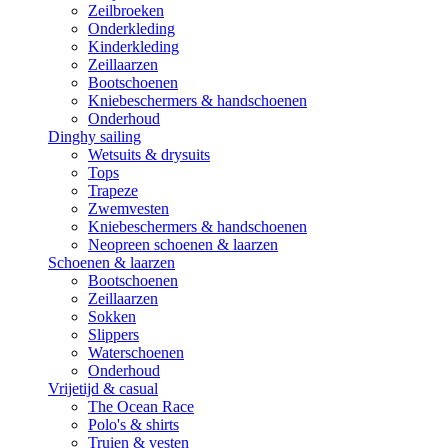
Zeilbroeken
Onderkleding
Kinderkleding
Zeillaarzen
Bootschoenen
Kniebeschermers & handschoenen
Onderhoud
Dinghy sailing
Wetsuits & drysuits
Tops
Trapeze
Zwemvesten
Kniebeschermers & handschoenen
Neopreen schoenen & laarzen
Schoenen & laarzen
Bootschoenen
Zeillaarzen
Sokken
Slippers
Waterschoenen
Onderhoud
Vrijetijd & casual
The Ocean Race
Polo's & shirts
Truien & vesten