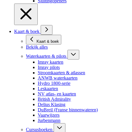
Sluitingopeners
Kaart & boek
Kaart & boek
Bekijk alles
Waterkaarten & pilots
Imray kaarten
Imray pilots
Stroomkaarten & atlassen
ANWB waterkaarten
Hydro 1800-serie
Leskaarten
NV atlas- en kaarten
British Admirality
Delius Klasing
DuBreil (Franse binnenwateren)
Vaarwijzers
Jurbenmann
Cursusboeken