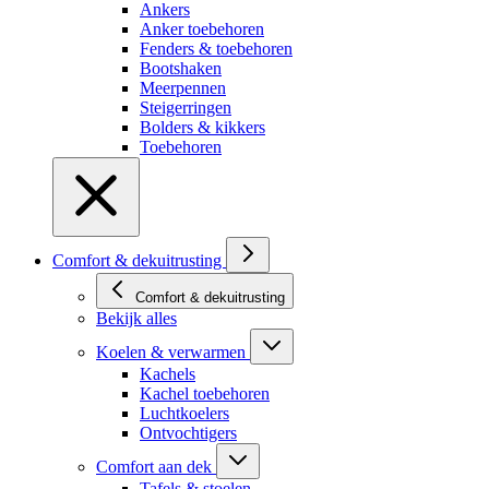
Ankers
Anker toebehoren
Fenders & toebehoren
Bootshaken
Meerpennen
Steigerringen
Bolders & kikkers
Toebehoren
Comfort & dekuitrusting
Comfort & dekuitrusting
Bekijk alles
Koelen & verwarmen
Kachels
Kachel toebehoren
Luchtkoelers
Ontvochtigers
Comfort aan dek
Tafels & stoelen