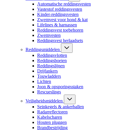
Automatische reddingsvesten
Vastestof reddingsvesten
Kinder-reddingsvesten
Zwemvest voor hond & kat
Lifelines & harnassen
Reddingsvest toebehoren
Zwemvesten
Reddingsvest herlaadsets
Reddingsmiddelen
Reddingsvlotten
Reddingsboeien
Reddingslijnen
Drijfankers
Touwladders
Lichten
Joon & opsporingsstaken
Rescueslings
Veiligheidsmiddelen
Seinkegels & ankerballen
Radarreflectoren
Kabelscharen
Houten pluggen
Brandbestrijding