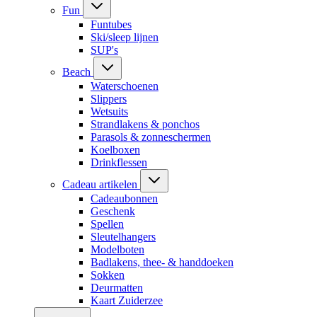
Fun
Funtubes
Ski/sleep lijnen
SUP's
Beach
Waterschoenen
Slippers
Wetsuits
Strandlakens & ponchos
Parasols & zonneschermen
Koelboxen
Drinkflessen
Cadeau artikelen
Cadeaubonnen
Geschenk
Spellen
Sleutelhangers
Modelboten
Badlakens, thee- & handdoeken
Sokken
Deurmatten
Kaart Zuiderzee