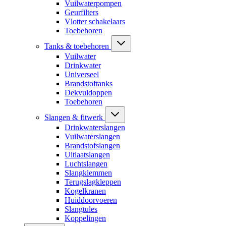
Vuilwaterpompen
Geurfilters
Vlotter schakelaars
Toebehoren
Tanks & toebehoren
Vuilwater
Drinkwater
Universeel
Brandstoftanks
Dekvuldoppen
Toebehoren
Slangen & fitwerk
Drinkwaterslangen
Vuilwaterslangen
Brandstofslangen
Uitlaatslangen
Luchtslangen
Slangklemmen
Terugslagkleppen
Kogelkranen
Huiddoorvoeren
Slangtules
Koppelingen