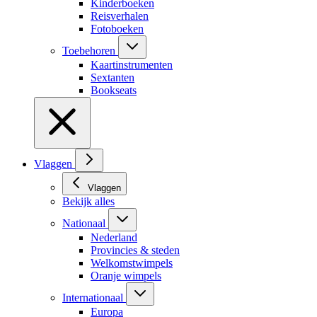
Kinderboeken
Reisverhalen
Fotoboeken
Toebehoren
Kaartinstrumenten
Sextanten
Bookseats
Vlaggen
Vlaggen
Bekijk alles
Nationaal
Nederland
Provincies & steden
Welkomstwimpels
Oranje wimpels
Internationaal
Europa