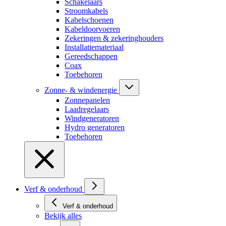
Schakelaars
Stroomkabels
Kabelschoenen
Kabeldoorvoeren
Zekeringen & zekeringhouders
Installatiemateriaal
Gereedschappen
Coax
Toebehoren
Zonne- & windenergie
Zonnepanelen
Laadregelaars
Windgeneratoren
Hydro generatoren
Toebehoren
Verf & onderhoud
Verf & onderhoud
Bekijk alles