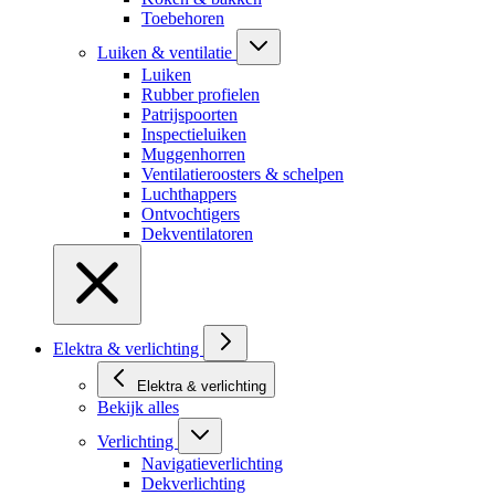
Toebehoren
Luiken & ventilatie
Luiken
Rubber profielen
Patrijspoorten
Inspectieluiken
Muggenhorren
Ventilatieroosters & schelpen
Luchthappers
Ontvochtigers
Dekventilatoren
Elektra & verlichting
Elektra & verlichting
Bekijk alles
Verlichting
Navigatieverlichting
Dekverlichting