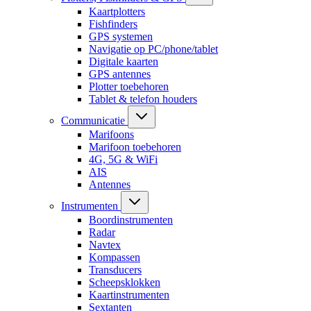
Kaartplotters
Fishfinders
GPS systemen
Navigatie op PC/phone/tablet
Digitale kaarten
GPS antennes
Plotter toebehoren
Tablet & telefon houders
Communicatie
Marifoons
Marifoon toebehoren
4G, 5G & WiFi
AIS
Antennes
Instrumenten
Boordinstrumenten
Radar
Navtex
Kompassen
Transducers
Scheepsklokken
Kaartinstrumenten
Sextanten