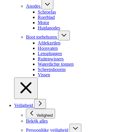
Anodes
Schroefas
Roerblad
Motor
Huidanodes
Boot toebehoren
Afdekzeilen
Hoosvaten
Lenspluggen
Ruitenwissers
Waterdichte tonnen
Scheepshoorns
Vissen
Veiligheid
Veiligheid
Bekijk alles
Persoonlijke veiligheid