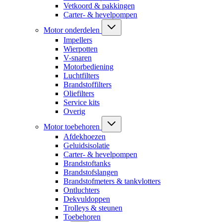
Vetkoord & pakkingen
Carter- & hevelpompen
Motor onderdelen
Impellers
Wierpotten
V-snaren
Motorbediening
Luchtfilters
Brandstoffilters
Oliefilters
Service kits
Overig
Motor toebehoren
Afdekhoezen
Geluidsisolatie
Carter- & hevelpompen
Brandstoftanks
Brandstofslangen
Brandstofmeters & tankvlotters
Ontluchters
Dekvuldoppen
Trolleys & steunen
Toebehoren