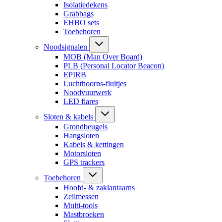
Isolatiedekens
Grabbags
EHBO sets
Toebehoren
Noodsignalen
MOB (Man Over Board)
PLB (Personal Locator Beacon)
EPIRB
Luchthoorns-fluitjes
Noodvuurwerk
LED flares
Sloten & kabels
Grondbeugels
Hangsloten
Kabels & kettingen
Motorsloten
GPS trackers
Toebehoren
Hoofd- & zaklantaarns
Zeilmessen
Multi-tools
Mastbroeken