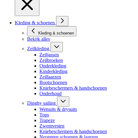
Kleding & schoenen
Kleding & schoenen
Bekijk alles
Zeilkleding
Zeiljassen
Zeilbroeken
Onderkleding
Kinderkleding
Zeillaarzen
Bootschoenen
Kniebeschermers & handschoenen
Onderhoud
Dinghy sailing
Wetsuits & drysuits
Tops
Trapeze
Zwemvesten
Kniebeschermers & handschoenen
Neopreen schoenen & laarzen