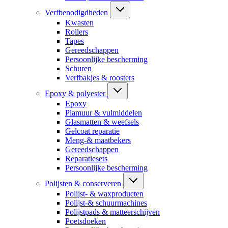
Verfbenodigdheden
Kwasten
Rollers
Tapes
Gereedschappen
Persoonlijke bescherming
Schuren
Verfbakjes & roosters
Epoxy & polyester
Epoxy
Plamuur & vulmiddelen
Glasmatten & weefsels
Gelcoat reparatie
Meng-& maatbekers
Gereedschappen
Reparatiesets
Persoonlijke bescherming
Polijsten & conserveren
Polijst- & waxproducten
Polijst-& schuurmachines
Polijstpads & matteerschijven
Poetsdoeken