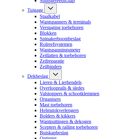
Splitsgereedschap
Tuigage
Staalkabel
Wantspanners & terminals
Verstaging toebehoren
Blokken
Spinakerboombeslag
Rolreefsystemen
Wantspanningsmeter
Zeillatten & toebehoren
Zeilreparatie
Zeilbinders
Dekbeslag
Lieren & Lierhendels
Overlooprails & sledes
Valstoppers & schootklemmen
Organisers
Mast toebehoren
Helmstokverlengers
Bolders & kikkers
Wantputtingen & dekogen
Scepters & railing toebehoren
Buiskapbeslag
Optimist