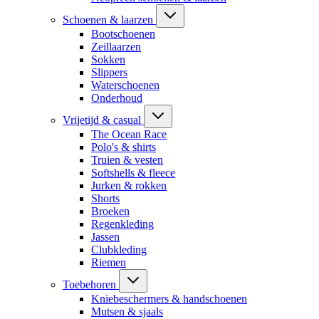
Schoenen & laarzen
Bootschoenen
Zeillaarzen
Sokken
Slippers
Waterschoenen
Onderhoud
Vrijetijd & casual
The Ocean Race
Polo's & shirts
Truien & vesten
Softshells & fleece
Jurken & rokken
Shorts
Broeken
Regenkleding
Jassen
Clubkleding
Riemen
Toebehoren
Kniebeschermers & handschoenen
Mutsen & sjaals