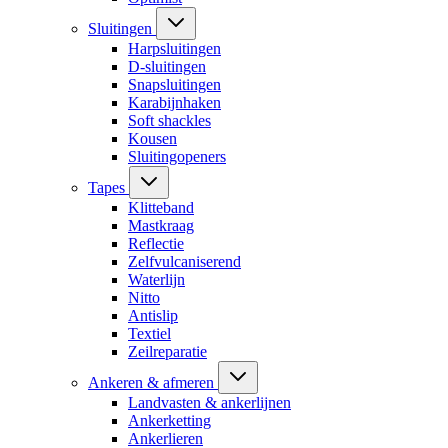
Sluitingen
Harpsluitingen
D-sluitingen
Snapsluitingen
Karabijnhaken
Soft shackles
Kousen
Sluitingopeners
Tapes
Klitteband
Mastkraag
Reflectie
Zelfvulcaniserend
Waterlijn
Nitto
Antislip
Textiel
Zeilreparatie
Ankeren & afmeren
Landvasten & ankerlijnen
Ankerketting
Ankerlieren