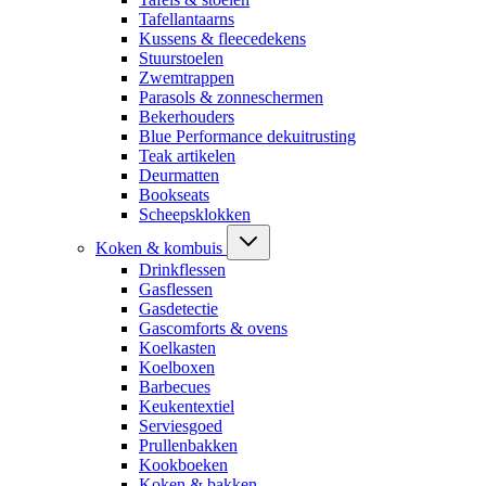
Tafellantaarns
Kussens & fleecedekens
Stuurstoelen
Zwemtrappen
Parasols & zonneschermen
Bekerhouders
Blue Performance dekuitrusting
Teak artikelen
Deurmatten
Bookseats
Scheepsklokken
Koken & kombuis
Drinkflessen
Gasflessen
Gasdetectie
Gascomforts & ovens
Koelkasten
Koelboxen
Barbecues
Keukentextiel
Serviesgoed
Prullenbakken
Kookboeken
Koken & bakken