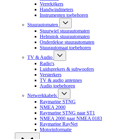
Verrekijkers
Handwindmeters
Instrumenten toebehoren
Stuurautomaten
Stuurwiel stuurautomaten
Helmstok stuurautomaten
Onderdekse stuurautomaten
Stuurautomaat toebehoren
TV & Audio
Radio's
Luidsprekers & subwoofers
Versterkers
TV & audio antennes
Audio toebehoren
Netwerkkabels
Raymarine STNG
NMEA 2000
Raymarine STNG naar ST1
NMEA 2000 naar NMEA 0183
Raymarine RayNet
Motorinformatie