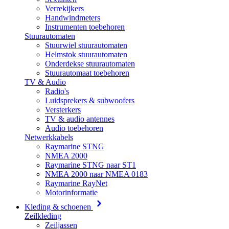
Verrekijkers
Handwindmeters
Instrumenten toebehoren
Stuurautomaten
Stuurwiel stuurautomaten
Helmstok stuurautomaten
Onderdekse stuurautomaten
Stuurautomaat toebehoren
TV & Audio
Radio's
Luidsprekers & subwoofers
Versterkers
TV & audio antennes
Audio toebehoren
Netwerkkabels
Raymarine STNG
NMEA 2000
Raymarine STNG naar ST1
NMEA 2000 naar NMEA 0183
Raymarine RayNet
Motorinformatie
Kleding & schoenen
Zeilkleding
Zeiljassen