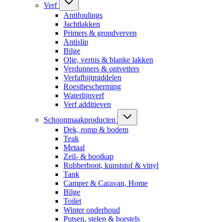
Verf
Antifoulings
Jachtlakken
Primers & grondverven
Antislip
Bilge
Olie, vernis & blanke lakken
Verdunners & ontvetters
Verfafbijtmiddelen
Roestbescherming
Waterlijnverf
Verf additieven
Schoonmaakproducten
Dek, romp & bodem
Teak
Metaal
Zeil- & bootkap
Rubberboot, kunststof & vinyl
Tank
Camper & Caravan, Home
Bilge
Toilet
Winter onderhoud
Putsen, stelen & borstels