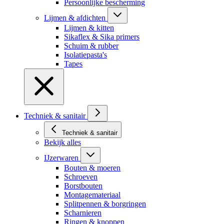
Persoonlijke bescherming
Lijmen & afdichten
Lijmen & kitten
Sikaflex & Sika primers
Schuim & rubber
Isolatiepasta's
Tapes
Techniek & sanitair
Techniek & sanitair
Bekijk alles
IJzerwaren
Bouten & moeren
Schroeven
Borstbouten
Montagemateriaal
Splitpennen & borgringen
Scharnieren
Ringen & knoppen