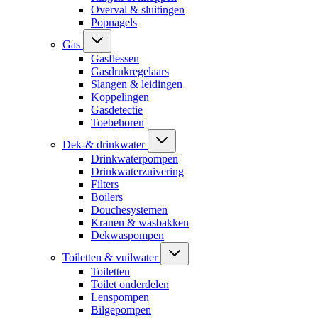
Overval & sluitingen
Popnagels
Gas
Gasflessen
Gasdrukregelaars
Slangen & leidingen
Koppelingen
Gasdetectie
Toebehoren
Dek-& drinkwater
Drinkwaterpompen
Drinkwaterzuivering
Filters
Boilers
Douchesystemen
Kranen & wasbakken
Dekwaspompen
Toiletten & vuilwater
Toiletten
Toilet onderdelen
Lenspompen
Bilgepompen