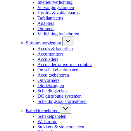
Interieurverlichting
Vervangingslampen
Hoofd- & zaklantaarns
Tafellantaarns
Adapters
Dimmers
Verlichting toebehoren
Stroomvoorziening
Accu's & batterijen
Accumonitors
Acculaders
Acculader-omvormer combi's
Omschakel automaten
Accu toebehoren
Omvormers
Diodebruggen
Scheidingsrelais
DC distributie systemen
Scheidingstransformatoren
Kabel toebehoren
Schakelpanelen
Walstroom
Stekkers & stopcontacten