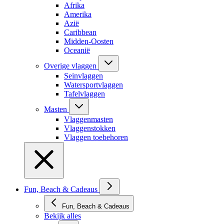
Afrika
Amerika
Azië
Caribbean
Midden-Oosten
Oceanië
Overige vlaggen
Seinvlaggen
Watersportvlaggen
Tafelvlaggen
Masten
Vlaggenmasten
Vlaggenstokken
Vlaggen toebehoren
Fun, Beach & Cadeaus
Fun, Beach & Cadeaus
Bekijk alles