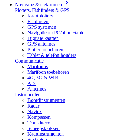
Navigatie & elektronica
Plotters, Fishfinders & GPS
Kaartplotters
Fishfinders
GPS systemen
Navigatie op PC/phone/tablet
Digitale kaarten
GPS antennes
Plotter toebehoren
Tablet & telefon houders
Communicatie
Marifoons
Marifoon toebehoren
4G, 5G & WiFi
AIS
Antennes
Instrumenten
Boordinstrumenten
Radar
Navtex
Kompassen
Transducers
Scheepsklokken
Kaartinstrumenten
Sextanten