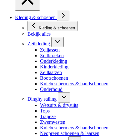
Kleding & schoenen
Kleding & schoenen
Bekijk alles
Zeilkleding
Zeiljassen
Zeilbroeken
Onderkleding
Kinderkleding
Zeillaarzen
Bootschoenen
Kniebeschermers & handschoenen
Onderhoud
Dinghy sailing
Wetsuits & drysuits
Tops
Trapeze
Zwemvesten
Kniebeschermers & handschoenen
Neopreen schoenen & laarzen