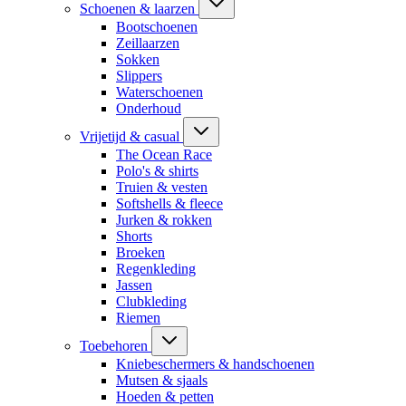
Schoenen & laarzen
Bootschoenen
Zeillaarzen
Sokken
Slippers
Waterschoenen
Onderhoud
Vrijetijd & casual
The Ocean Race
Polo's & shirts
Truien & vesten
Softshells & fleece
Jurken & rokken
Shorts
Broeken
Regenkleding
Jassen
Clubkleding
Riemen
Toebehoren
Kniebeschermers & handschoenen
Mutsen & sjaals
Hoeden & petten