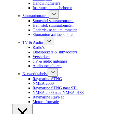
Handwindmeters
Instrumenten toebehoren
Stuurautomaten
Stuurwiel stuurautomaten
Helmstok stuurautomaten
Onderdekse stuurautomaten
Stuurautomaat toebehoren
TV & Audio
Radio's
Luidsprekers & subwoofers
Versterkers
TV & audio antennes
Audio toebehoren
Netwerkkabels
Raymarine STNG
NMEA 2000
Raymarine STNG naar ST1
NMEA 2000 naar NMEA 0183
Raymarine RayNet
Motorinformatie