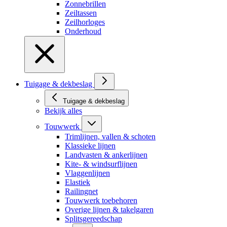
Zonnebrillen
Zeiltassen
Zeilhorloges
Onderhoud
Tuigage & dekbeslag
Tuigage & dekbeslag
Bekijk alles
Touwwerk
Trimlijnen, vallen & schoten
Klassieke lijnen
Landvasten & ankerlijnen
Kite- & windsurflijnen
Vlaggenlijnen
Elastiek
Railingnet
Touwwerk toebehoren
Overige lijnen & takelgaren
Splitsgereedschap