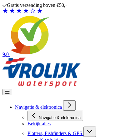
Ga naar de inhoud
Gratis verzending boven €50,-
9,0
Navigatie & elektronica
Navigatie & elektronica
Bekijk alles
Plotters, Fishfinders & GPS
Kaartplotters