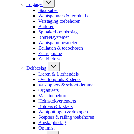
Tuigage
Staalkabel
Wantspanners & terminals
Verstaging toebehoren
Blokken
Spinakerboombeslag
Rolreefsystemen
Wantspanningsmeter
Zeillatten & toebehoren
Zeilreparatie
Zeilbinders
Dekbeslag
Lieren & Lierhendels
Overlooprails & sledes
Valstoppers & schootklemmen
Organisers
Mast toebehoren
Helmstokverlengers
Bolders & kikkers
Wantputtingen & dekogen
Scepters & railing toebehoren
Buiskapbeslag
Optimist