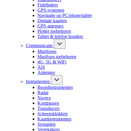
Fishfinders
GPS systemen
Navigatie op PC/phone/tablet
Digitale kaarten
GPS antennes
Plotter toebehoren
Tablet & telefon houders
Communicatie
Marifoons
Marifoon toebehoren
4G, 5G & WiFi
AIS
Antennes
Instrumenten
Boordinstrumenten
Radar
Navtex
Kompassen
Transducers
Scheepsklokken
Kaartinstrumenten
Sextanten
Verrekijkers