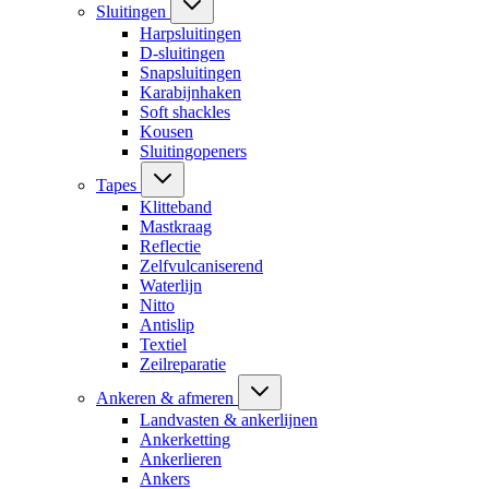
Sluitingen
Harpsluitingen
D-sluitingen
Snapsluitingen
Karabijnhaken
Soft shackles
Kousen
Sluitingopeners
Tapes
Klitteband
Mastkraag
Reflectie
Zelfvulcaniserend
Waterlijn
Nitto
Antislip
Textiel
Zeilreparatie
Ankeren & afmeren
Landvasten & ankerlijnen
Ankerketting
Ankerlieren
Ankers