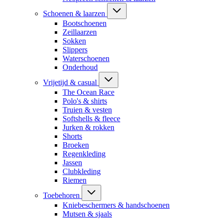
Schoenen & laarzen
Bootschoenen
Zeillaarzen
Sokken
Slippers
Waterschoenen
Onderhoud
Vrijetijd & casual
The Ocean Race
Polo's & shirts
Truien & vesten
Softshells & fleece
Jurken & rokken
Shorts
Broeken
Regenkleding
Jassen
Clubkleding
Riemen
Toebehoren
Kniebeschermers & handschoenen
Mutsen & sjaals