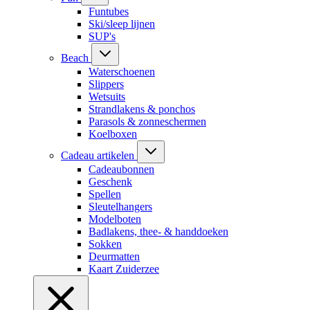
Funtubes
Ski/sleep lijnen
SUP's
Beach
Waterschoenen
Slippers
Wetsuits
Strandlakens & ponchos
Parasols & zonneschermen
Koelboxen
Cadeau artikelen
Cadeaubonnen
Geschenk
Spellen
Sleutelhangers
Modelboten
Badlakens, thee- & handdoeken
Sokken
Deurmatten
Kaart Zuiderzee