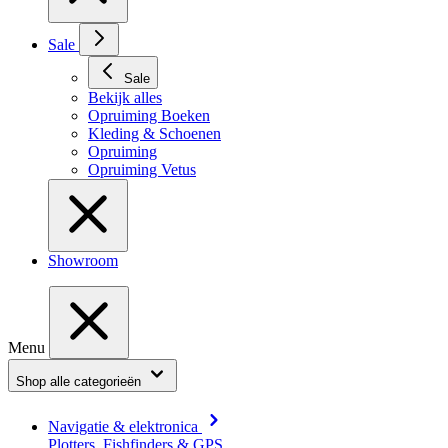
Sale
Sale
Bekijk alles
Opruiming Boeken
Kleding & Schoenen
Opruiming
Opruiming Vetus
Showroom
Menu
Shop alle categorieën
Navigatie & elektronica
Plotters, Fishfinders & GPS