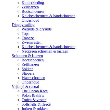
Kinderkleding
Zeillaarzen
Bootschoenen
Kniebeschermers & handschoenen
Onderhoud
Dinghy sailing
Wetsuits & drysuits
Tops
Trapeze
Zwemvesten
Kniebeschermers & handschoenen
Neopreen schoenen & laarzen
Schoenen & laarzen
Bootschoenen
Zeillaarzen
Sokken
Slippers
Waterschoenen
Onderhoud
Vrijetijd & casual
The Ocean Race
Polo's & shirts
Truien & vesten
Softshells & fleece
Jurken & rokken