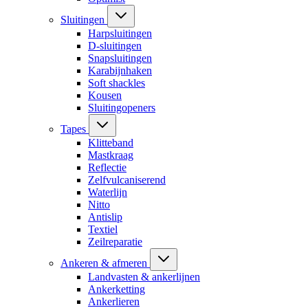
Sluitingen
Harpsluitingen
D-sluitingen
Snapsluitingen
Karabijnhaken
Soft shackles
Kousen
Sluitingopeners
Tapes
Klitteband
Mastkraag
Reflectie
Zelfvulcaniserend
Waterlijn
Nitto
Antislip
Textiel
Zeilreparatie
Ankeren & afmeren
Landvasten & ankerlijnen
Ankerketting
Ankerlieren