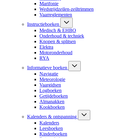
Marifonie
Wedstrijdzeilen-zeiltrimmen
Vaarreglementen
Instructieboeken
Medisch & EHBO
Onderhoud & techniek
Knopen & splitsen
Elektra
Motoronderhoud
RYA
Informatieve boeken
Navigatie
Meteorologie
Vaargidsen
Logboeken
Getijdeboeken
Almanakken
Kookboeken
Kalenders & ontspanning
Kalenders
Leesboeken
Kinderboeken