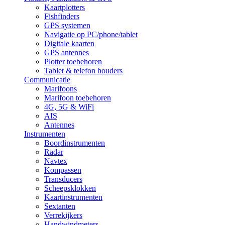
Kaartplotters
Fishfinders
GPS systemen
Navigatie op PC/phone/tablet
Digitale kaarten
GPS antennes
Plotter toebehoren
Tablet & telefon houders
Communicatie
Marifoons
Marifoon toebehoren
4G, 5G & WiFi
AIS
Antennes
Instrumenten
Boordinstrumenten
Radar
Navtex
Kompassen
Transducers
Scheepsklokken
Kaartinstrumenten
Sextanten
Verrekijkers
Handwindmeters