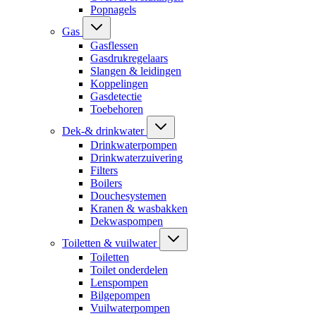
Popnagels
Gas
Gasflessen
Gasdrukregelaars
Slangen & leidingen
Koppelingen
Gasdetectie
Toebehoren
Dek-& drinkwater
Drinkwaterpompen
Drinkwaterzuivering
Filters
Boilers
Douchesystemen
Kranen & wasbakken
Dekwaspompen
Toiletten & vuilwater
Toiletten
Toilet onderdelen
Lenspompen
Bilgepompen
Vuilwaterpompen