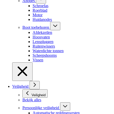
Anodes
Schroefas
Roerblad
Motor
Huidanodes
Boot toebehoren
Afdekzeilen
Hoosvaten
Lenspluggen
Ruitenwissers
Waterdichte tonnen
Scheepshoorns
Vissen
Veiligheid
Veiligheid
Bekijk alles
Persoonlijke veiligheid
Automatische reddingsvesten