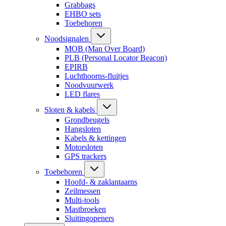
Grabbags
EHBO sets
Toebehoren
Noodsignalen
MOB (Man Over Board)
PLB (Personal Locator Beacon)
EPIRB
Luchthoorns-fluitjes
Noodvuurwerk
LED flares
Sloten & kabels
Grondbeugels
Hangsloten
Kabels & kettingen
Motorsloten
GPS trackers
Toebehoren
Hoofd- & zaklantaarns
Zeilmessen
Multi-tools
Mastbroeken
Sluitingopeners