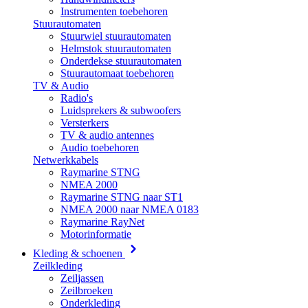
Instrumenten toebehoren
Stuurautomaten
Stuurwiel stuurautomaten
Helmstok stuurautomaten
Onderdekse stuurautomaten
Stuurautomaat toebehoren
TV & Audio
Radio's
Luidsprekers & subwoofers
Versterkers
TV & audio antennes
Audio toebehoren
Netwerkkabels
Raymarine STNG
NMEA 2000
Raymarine STNG naar ST1
NMEA 2000 naar NMEA 0183
Raymarine RayNet
Motorinformatie
Kleding & schoenen
Zeilkleding
Zeiljassen
Zeilbroeken
Onderkleding