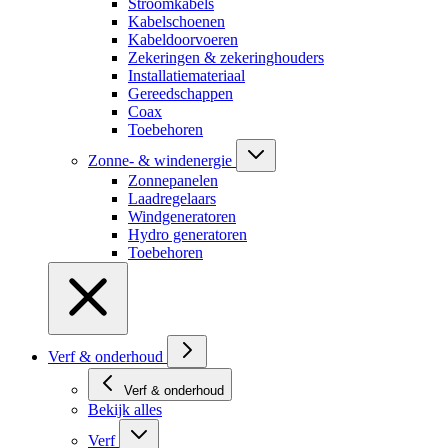
Stroomkabels
Kabelschoenen
Kabeldoorvoeren
Zekeringen & zekeringhouders
Installatiemateriaal
Gereedschappen
Coax
Toebehoren
Zonne- & windenergie
Zonnepanelen
Laadregelaars
Windgeneratoren
Hydro generatoren
Toebehoren
Verf & onderhoud
Verf & onderhoud
Bekijk alles
Verf