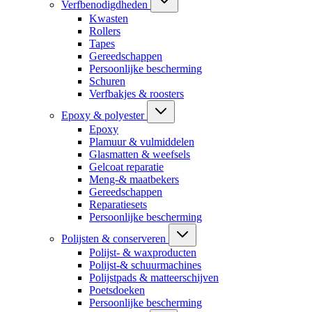
Verfbenodigdheden
Kwasten
Rollers
Tapes
Gereedschappen
Persoonlijke bescherming
Schuren
Verfbakjes & roosters
Epoxy & polyester
Epoxy
Plamuur & vulmiddelen
Glasmatten & weefsels
Gelcoat reparatie
Meng-& maatbekers
Gereedschappen
Reparatiesets
Persoonlijke bescherming
Polijsten & conserveren
Polijst- & waxproducten
Polijst-& schuurmachines
Polijstpads & matteerschijven
Poetsdoeken
Persoonlijke bescherming