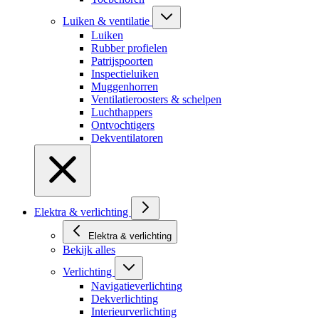
Luiken & ventilatie
Luiken
Rubber profielen
Patrijspoorten
Inspectieluiken
Muggenhorren
Ventilatieroosters & schelpen
Luchthappers
Ontvochtigers
Dekventilatoren
Elektra & verlichting
Elektra & verlichting
Bekijk alles
Verlichting
Navigatieverlichting
Dekverlichting
Interieurverlichting