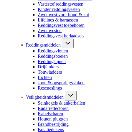
Vastestof reddingsvesten
Kinder-reddingsvesten
Zwemvest voor hond & kat
Lifelines & harnassen
Reddingsvest toebehoren
Zwemvesten
Reddingsvest herlaadsets
Reddingsmiddelen
Reddingsvlotten
Reddingsboeien
Reddingslijnen
Drijfankers
Touwladders
Lichten
Joon & opsporingsstaken
Rescueslings
Veiligheidsmiddelen
Seinkegels & ankerballen
Radarreflectoren
Kabelscharen
Houten pluggen
Brandbestrijding
Isolatiedekens