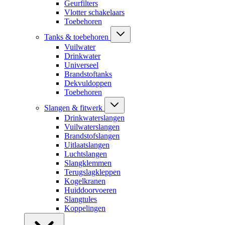
Geurfilters
Vlotter schakelaars
Toebehoren
Tanks & toebehoren
Vuilwater
Drinkwater
Universeel
Brandstoftanks
Dekvuldoppen
Toebehoren
Slangen & fitwerk
Drinkwaterslangen
Vuilwaterslangen
Brandstofslangen
Uitlaatslangen
Luchtslangen
Slangklemmen
Terugslagkleppen
Kogelkranen
Huiddoorvoeren
Slangtules
Koppelingen