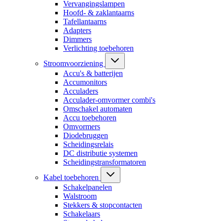
Vervangingslampen
Hoofd- & zaklantaarns
Tafellantaarns
Adapters
Dimmers
Verlichting toebehoren
Stroomvoorziening
Accu's & batterijen
Accumonitors
Acculaders
Acculader-omvormer combi's
Omschakel automaten
Accu toebehoren
Omvormers
Diodebruggen
Scheidingsrelais
DC distributie systemen
Scheidingstransformatoren
Kabel toebehoren
Schakelpanelen
Walstroom
Stekkers & stopcontacten
Schakelaars