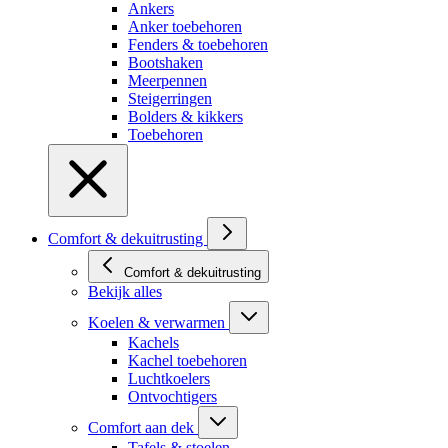
Ankers
Anker toebehoren
Fenders & toebehoren
Bootshaken
Meerpennen
Steigerringen
Bolders & kikkers
Toebehoren
Comfort & dekuitrusting
Comfort & dekuitrusting
Bekijk alles
Koelen & verwarmen
Kachels
Kachel toebehoren
Luchtkoelers
Ontvochtigers
Comfort aan dek
Tafels & stoelen