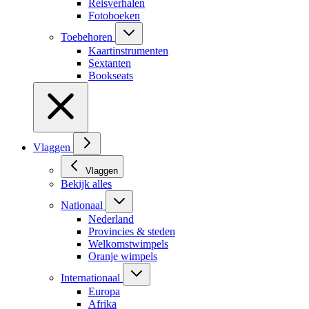
Reisverhalen
Fotoboeken
Toebehoren
Kaartinstrumenten
Sextanten
Bookseats
Vlaggen
Vlaggen
Bekijk alles
Nationaal
Nederland
Provincies & steden
Welkomstwimpels
Oranje wimpels
Internationaal
Europa
Afrika