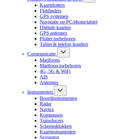
Kaartplotters
Fishfinders
GPS systemen
Navigatie op PC/phone/tablet
Digitale kaarten
GPS antennes
Plotter toebehoren
Tablet & telefon houders
Communicatie
Marifoons
Marifoon toebehoren
4G, 5G & WiFi
AIS
Antennes
Instrumenten
Boordinstrumenten
Radar
Navtex
Kompassen
Transducers
Scheepsklokken
Kaartinstrumenten
Sextanten