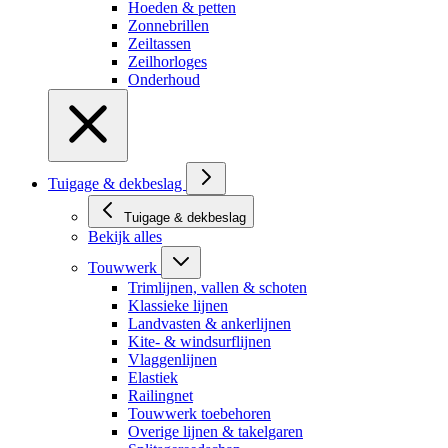
Hoeden & petten
Zonnebrillen
Zeiltassen
Zeilhorloges
Onderhoud
Tuigage & dekbeslag
Tuigage & dekbeslag
Bekijk alles
Touwwerk
Trimlijnen, vallen & schoten
Klassieke lijnen
Landvasten & ankerlijnen
Kite- & windsurflijnen
Vlaggenlijnen
Elastiek
Railingnet
Touwwerk toebehoren
Overige lijnen & takelgaren