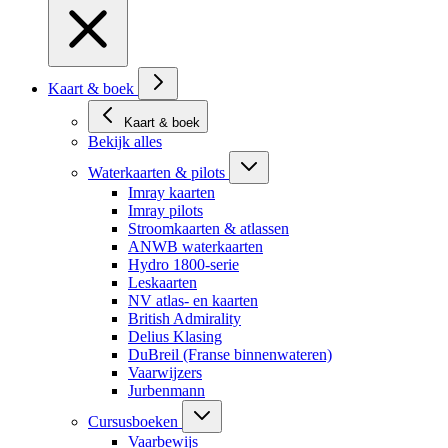
Kaart & boek
Kaart & boek
Bekijk alles
Waterkaarten & pilots
Imray kaarten
Imray pilots
Stroomkaarten & atlassen
ANWB waterkaarten
Hydro 1800-serie
Leskaarten
NV atlas- en kaarten
British Admirality
Delius Klasing
DuBreil (Franse binnenwateren)
Vaarwijzers
Jurbenmann
Cursusboeken
Vaarbewijs