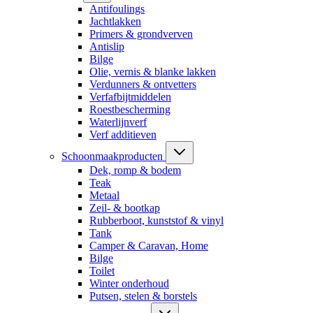
Antifoulings
Jachtlakken
Primers & grondverven
Antislip
Bilge
Olie, vernis & blanke lakken
Verdunners & ontvetters
Verfafbijtmiddelen
Roestbescherming
Waterlijnverf
Verf additieven
Schoonmaakproducten
Dek, romp & bodem
Teak
Metaal
Zeil- & bootkap
Rubberboot, kunststof & vinyl
Tank
Camper & Caravan, Home
Bilge
Toilet
Winter onderhoud
Putsen, stelen & borstels