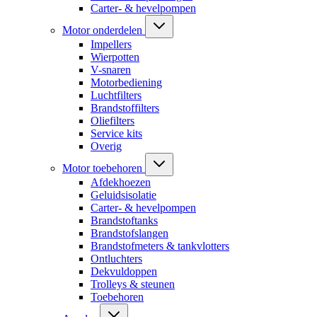
Carter- & hevelpompen
Motor onderdelen
Impellers
Wierpotten
V-snaren
Motorbediening
Luchtfilters
Brandstoffilters
Oliefilters
Service kits
Overig
Motor toebehoren
Afdekhoezen
Geluidsisolatie
Carter- & hevelpompen
Brandstoftanks
Brandstofslangen
Brandstofmeters & tankvlotters
Ontluchters
Dekvuldoppen
Trolleys & steunen
Toebehoren