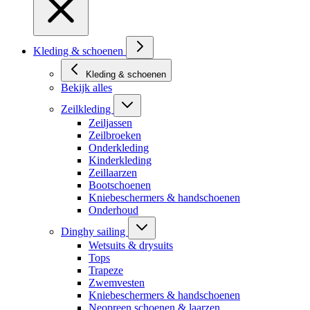
Kleding & schoenen
Kleding & schoenen
Bekijk alles
Zeilkleding
Zeiljassen
Zeilbroeken
Onderkleding
Kinderkleding
Zeillaarzen
Bootschoenen
Kniebeschermers & handschoenen
Onderhoud
Dinghy sailing
Wetsuits & drysuits
Tops
Trapeze
Zwemvesten
Kniebeschermers & handschoenen
Neopreen schoenen & laarzen