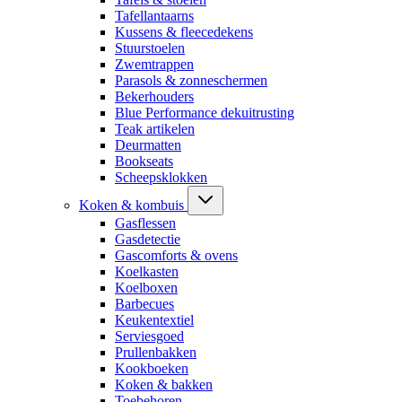
Tafellantaarns
Kussens & fleecedekens
Stuurstoelen
Zwemtrappen
Parasols & zonneschermen
Bekerhouders
Blue Performance dekuitrusting
Teak artikelen
Deurmatten
Bookseats
Scheepsklokken
Koken & kombuis
Gasflessen
Gasdetectie
Gascomforts & ovens
Koelkasten
Koelboxen
Barbecues
Keukentextiel
Serviesgoed
Prullenbakken
Kookboeken
Koken & bakken
Toebehoren