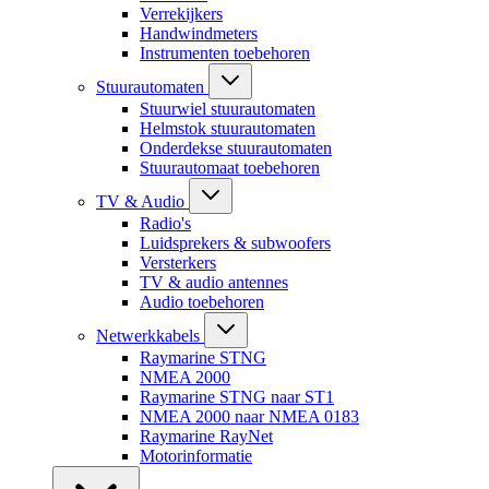
Verrekijkers
Handwindmeters
Instrumenten toebehoren
Stuurautomaten
Stuurwiel stuurautomaten
Helmstok stuurautomaten
Onderdekse stuurautomaten
Stuurautomaat toebehoren
TV & Audio
Radio's
Luidsprekers & subwoofers
Versterkers
TV & audio antennes
Audio toebehoren
Netwerkkabels
Raymarine STNG
NMEA 2000
Raymarine STNG naar ST1
NMEA 2000 naar NMEA 0183
Raymarine RayNet
Motorinformatie