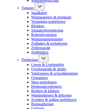
Splitsgereedschap
Tuigage
Staalkabel
Wantspanners & terminals
Verstaging toebehoren
Blokken
Spinakerboombeslag
Rolreefsystemen
Wantspanningsmeter
Zeillatten & toebehoren
Zeilreparatie
Zeilbinders
Dekbeslag
Lieren & Lierhendels
Overlooprails & sledes
Valstoppers & schootklemmen
Organisers
Mast toebehoren
Helmstokverlengers
Bolders & kikkers
Wantputtingen & dekogen
Scepters & railing toebehoren
Buiskapbeslag
Optimist