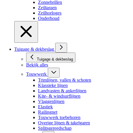
Zonnebrillen
Zeiltassen
Zeilhorloges
Onderhoud
Tuigage & dekbeslag
Tuigage & dekbeslag
Bekijk alles
Touwwerk
Trimlijnen, vallen & schoten
Klassieke lijnen
Landvasten & ankerlijnen
Kite- & windsurflijnen
Vlaggenlijnen
Elastiek
Railingnet
Touwwerk toebehoren
Overige lijnen & takelgaren
Splitsgereedschap