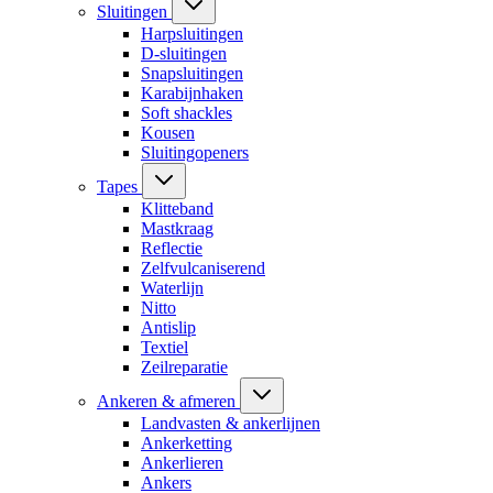
Sluitingen
Harpsluitingen
D-sluitingen
Snapsluitingen
Karabijnhaken
Soft shackles
Kousen
Sluitingopeners
Tapes
Klitteband
Mastkraag
Reflectie
Zelfvulcaniserend
Waterlijn
Nitto
Antislip
Textiel
Zeilreparatie
Ankeren & afmeren
Landvasten & ankerlijnen
Ankerketting
Ankerlieren
Ankers