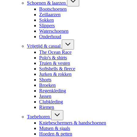
Schoenen & laarzen
Bootschoenen
Zeillaarzen
Sokken
Slippers
Waterschoenen
Onderhoud
Vrijetijd & casual
The Ocean Race
Polo's & shirts
Truien & vesten
Softshells & fleece
Jurken & rokken
Shorts
Broeken
Regenkleding
Jassen
Clubkleding
Riemen
Toebehoren
Kniebeschermers & handschoenen
Mutsen & sjaals
Hoeden & petten