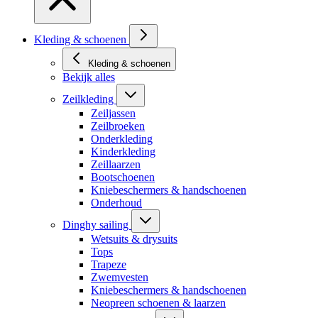
Kleding & schoenen
Kleding & schoenen
Bekijk alles
Zeilkleding
Zeiljassen
Zeilbroeken
Onderkleding
Kinderkleding
Zeillaarzen
Bootschoenen
Kniebeschermers & handschoenen
Onderhoud
Dinghy sailing
Wetsuits & drysuits
Tops
Trapeze
Zwemvesten
Kniebeschermers & handschoenen
Neopreen schoenen & laarzen