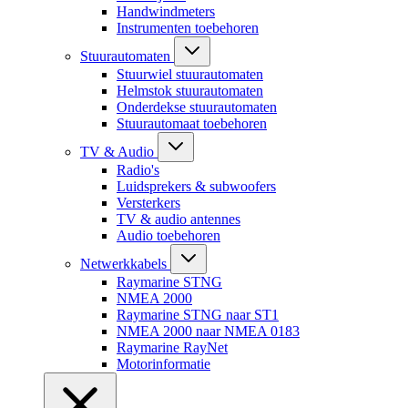
Handwindmeters
Instrumenten toebehoren
Stuurautomaten
Stuurwiel stuurautomaten
Helmstok stuurautomaten
Onderdekse stuurautomaten
Stuurautomaat toebehoren
TV & Audio
Radio's
Luidsprekers & subwoofers
Versterkers
TV & audio antennes
Audio toebehoren
Netwerkkabels
Raymarine STNG
NMEA 2000
Raymarine STNG naar ST1
NMEA 2000 naar NMEA 0183
Raymarine RayNet
Motorinformatie