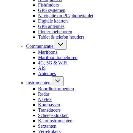
Fishfinders
GPS systemen
Navigatie op PC/phone/tablet
Digitale kaarten
GPS antennes
Plotter toebehoren
Tablet & telefon houders
Communicatie
Marifoons
Marifoon toebehoren
4G, 5G & WiFi
AIS
Antennes
Instrumenten
Boordinstrumenten
Radar
Navtex
Kompassen
Transducers
Scheepsklokken
Kaartinstrumenten
Sextanten
Verrekijkers