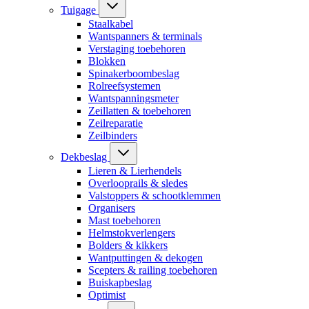
Tuigage
Staalkabel
Wantspanners & terminals
Verstaging toebehoren
Blokken
Spinakerboombeslag
Rolreefsystemen
Wantspanningsmeter
Zeillatten & toebehoren
Zeilreparatie
Zeilbinders
Dekbeslag
Lieren & Lierhendels
Overlooprails & sledes
Valstoppers & schootklemmen
Organisers
Mast toebehoren
Helmstokverlengers
Bolders & kikkers
Wantputtingen & dekogen
Scepters & railing toebehoren
Buiskapbeslag
Optimist