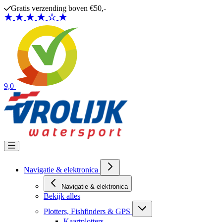
Ga naar de inhoud
Gratis verzending boven €50,-
9,0
Navigatie & elektronica
Navigatie & elektronica
Bekijk alles
Plotters, Fishfinders & GPS
Kaartplotters