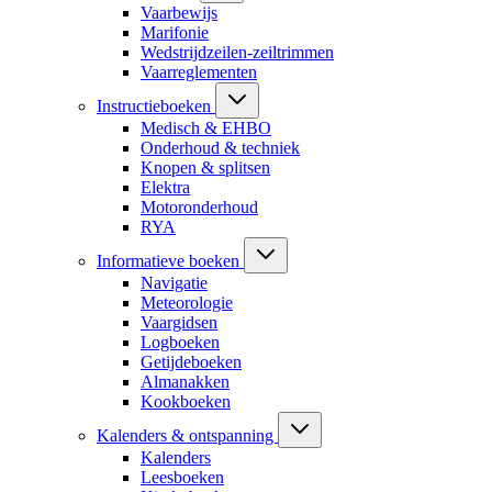
Vaarbewijs
Marifonie
Wedstrijdzeilen-zeiltrimmen
Vaarreglementen
Instructieboeken
Medisch & EHBO
Onderhoud & techniek
Knopen & splitsen
Elektra
Motoronderhoud
RYA
Informatieve boeken
Navigatie
Meteorologie
Vaargidsen
Logboeken
Getijdeboeken
Almanakken
Kookboeken
Kalenders & ontspanning
Kalenders
Leesboeken