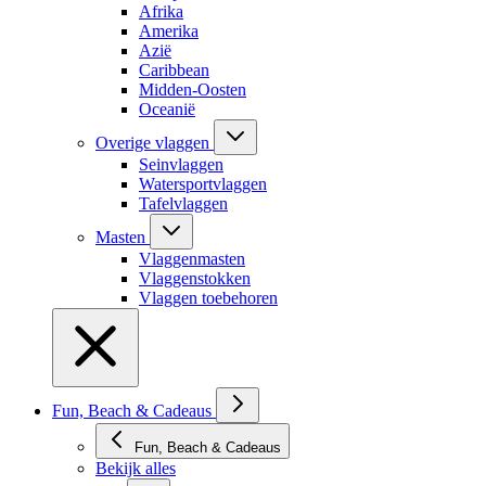
Afrika
Amerika
Azië
Caribbean
Midden-Oosten
Oceanië
Overige vlaggen
Seinvlaggen
Watersportvlaggen
Tafelvlaggen
Masten
Vlaggenmasten
Vlaggenstokken
Vlaggen toebehoren
Fun, Beach & Cadeaus
Fun, Beach & Cadeaus
Bekijk alles