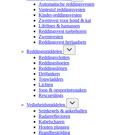
Automatische reddingsvesten
Vastestof reddingsvesten
Kinder-reddingsvesten
Zwemvest voor hond & kat
Lifelines & harnassen
Reddingsvest toebehoren
Zwemvesten
Reddingsvest herlaadsets
Reddingsmiddelen
Reddingsvlotten
Reddingsboeien
Reddingslijnen
Drijfankers
Touwladders
Lichten
Joon & opsporingsstaken
Rescueslings
Veiligheidsmiddelen
Seinkegels & ankerballen
Radarreflectoren
Kabelscharen
Houten pluggen
Brandbestrijding