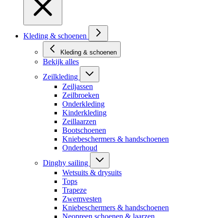
Kleding & schoenen
Kleding & schoenen
Bekijk alles
Zeilkleding
Zeiljassen
Zeilbroeken
Onderkleding
Kinderkleding
Zeillaarzen
Bootschoenen
Kniebeschermers & handschoenen
Onderhoud
Dinghy sailing
Wetsuits & drysuits
Tops
Trapeze
Zwemvesten
Kniebeschermers & handschoenen
Neopreen schoenen & laarzen