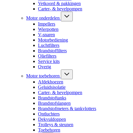
Vetkoord & pakkingen
Carter- & hevelpompen
Motor onderdelen
Impellers
Wierpotten
V-snaren
Motorbediening
Luchtfilters
Brandstoffilters
Oliefilters
Service kits
Overig
Motor toebehoren
Afdekhoezen
Geluidsisolatie
Carter- & hevelpompen
Brandstoftanks
Brandstofslangen
Brandstofmeters & tankvlotters
Ontluchters
Dekvuldoppen
Trolleys & steunen
Toebehoren