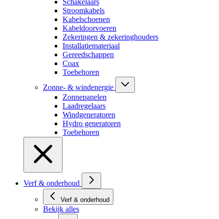
Schakelaars
Stroomkabels
Kabelschoenen
Kabeldoorvoeren
Zekeringen & zekeringhouders
Installatiemateriaal
Gereedschappen
Coax
Toebehoren
Zonne- & windenergie
Zonnepanelen
Laadregelaars
Windgeneratoren
Hydro generatoren
Toebehoren
Verf & onderhoud
Verf & onderhoud
Bekijk alles