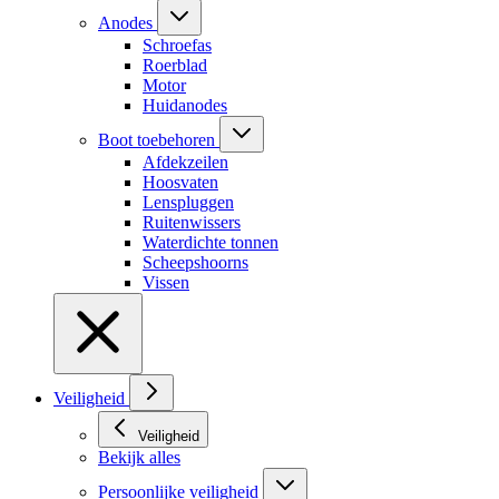
Anodes
Schroefas
Roerblad
Motor
Huidanodes
Boot toebehoren
Afdekzeilen
Hoosvaten
Lenspluggen
Ruitenwissers
Waterdichte tonnen
Scheepshoorns
Vissen
Veiligheid
Veiligheid
Bekijk alles
Persoonlijke veiligheid