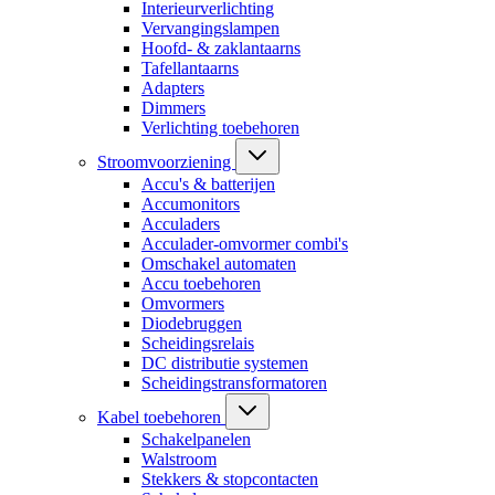
Interieurverlichting
Vervangingslampen
Hoofd- & zaklantaarns
Tafellantaarns
Adapters
Dimmers
Verlichting toebehoren
Stroomvoorziening
Accu's & batterijen
Accumonitors
Acculaders
Acculader-omvormer combi's
Omschakel automaten
Accu toebehoren
Omvormers
Diodebruggen
Scheidingsrelais
DC distributie systemen
Scheidingstransformatoren
Kabel toebehoren
Schakelpanelen
Walstroom
Stekkers & stopcontacten