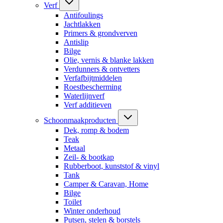
Verf
Antifoulings
Jachtlakken
Primers & grondverven
Antislip
Bilge
Olie, vernis & blanke lakken
Verdunners & ontvetters
Verfafbijtmiddelen
Roestbescherming
Waterlijnverf
Verf additieven
Schoonmaakproducten
Dek, romp & bodem
Teak
Metaal
Zeil- & bootkap
Rubberboot, kunststof & vinyl
Tank
Camper & Caravan, Home
Bilge
Toilet
Winter onderhoud
Putsen, stelen & borstels