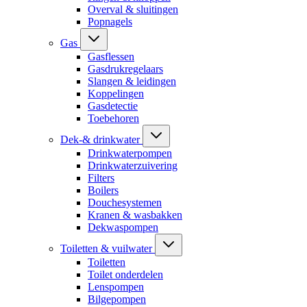
Overval & sluitingen
Popnagels
Gas
Gasflessen
Gasdrukregelaars
Slangen & leidingen
Koppelingen
Gasdetectie
Toebehoren
Dek-& drinkwater
Drinkwaterpompen
Drinkwaterzuivering
Filters
Boilers
Douchesystemen
Kranen & wasbakken
Dekwaspompen
Toiletten & vuilwater
Toiletten
Toilet onderdelen
Lenspompen
Bilgepompen