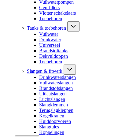
Vuilwaterpompen
Geurfilters
Vlotter schakelaars
Toebehoren
Tanks & toebehoren
Vuilwater
Drinkwater
Universeel
Brandstoftanks
Dekvuldoppen
Toebehoren
Slangen & fitwerk
Drinkwaterslangen
Vuilwaterslangen
Brandstofslangen
Uitlaatslangen
Luchtslangen
Slangklemmen
Terugslagkleppen
Kogelkranen
Huiddoorvoeren
Slangtules
Koppelingen