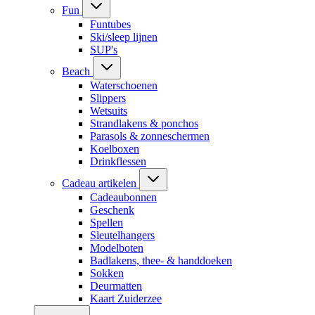
Fun
Funtubes
Ski/sleep lijnen
SUP's
Beach
Waterschoenen
Slippers
Wetsuits
Strandlakens & ponchos
Parasols & zonneschermen
Koelboxen
Drinkflessen
Cadeau artikelen
Cadeaubonnen
Geschenk
Spellen
Sleutelhangers
Modelboten
Badlakens, thee- & handdoeken
Sokken
Deurmatten
Kaart Zuiderzee