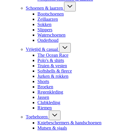
Schoenen & laarzen
Bootschoenen
Zeillaarzen
Sokken
Slippers
Waterschoenen
Onderhoud
Vrijetijd & casual
The Ocean Race
Polo's & shirts
Truien & vesten
Softshells & fleece
Jurken & rokken
Shorts
Broeken
Regenkleding
Jassen
Clubkleding
Riemen
Toebehoren
Kniebeschermers & handschoenen
Mutsen & sjaals