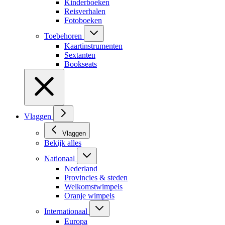
Kinderboeken
Reisverhalen
Fotoboeken
Toebehoren
Kaartinstrumenten
Sextanten
Bookseats
Vlaggen
Vlaggen
Bekijk alles
Nationaal
Nederland
Provincies & steden
Welkomstwimpels
Oranje wimpels
Internationaal
Europa