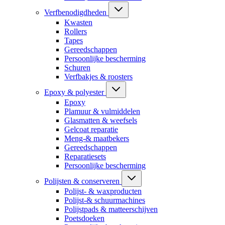
Verfbenodigdheden
Kwasten
Rollers
Tapes
Gereedschappen
Persoonlijke bescherming
Schuren
Verfbakjes & roosters
Epoxy & polyester
Epoxy
Plamuur & vulmiddelen
Glasmatten & weefsels
Gelcoat reparatie
Meng-& maatbekers
Gereedschappen
Reparatiesets
Persoonlijke bescherming
Polijsten & conserveren
Polijst- & waxproducten
Polijst-& schuurmachines
Polijstpads & matteerschijven
Poetsdoeken