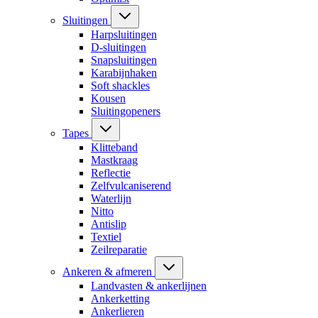
Sluitingen
Harpsluitingen
D-sluitingen
Snapsluitingen
Karabijnhaken
Soft shackles
Kousen
Sluitingopeners
Tapes
Klitteband
Mastkraag
Reflectie
Zelfvulcaniserend
Waterlijn
Nitto
Antislip
Textiel
Zeilreparatie
Ankeren & afmeren
Landvasten & ankerlijnen
Ankerketting
Ankerlieren