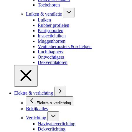
Toebehoren
Luiken & ventilatie
Luiken
Rubber profielen
Patrijspoorten
Inspectieluiken
Muggenhorren
Ventilatieroosters & schelpen
Luchthappers
Ontvochtigers
Dekventilatoren
Elektra & verlichting
Elektra & verlichting
Bekijk alles
Verlichting
Navigatieverlichting
Dekverlichting