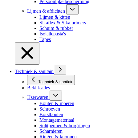
Persoonlijke bescherming
Lijmen & afdichten
Lijmen & kitten
Sikaflex & Sika primers
Schuim & rubber
Isolatiepasta's
Tapes
Techniek & sanitair
Techniek & sanitair
Bekijk alles
IJzerwaren
Bouten & moeren
Schroeven
Borstbouten
Montagemateriaal
Splitpennen & borgringen
Scharnieren
Ringen & knoppen