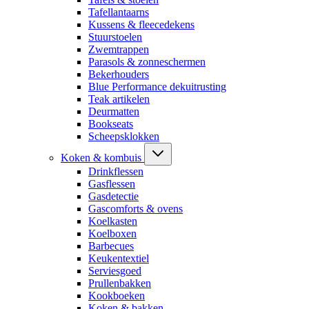
Tafellantaarns
Kussens & fleecedekens
Stuurstoelen
Zwemtrappen
Parasols & zonneschermen
Bekerhouders
Blue Performance dekuitrusting
Teak artikelen
Deurmatten
Bookseats
Scheepsklokken
Koken & kombuis
Drinkflessen
Gasflessen
Gasdetectie
Gascomforts & ovens
Koelkasten
Koelboxen
Barbecues
Keukentextiel
Serviesgoed
Prullenbakken
Kookboeken
Koken & bakken