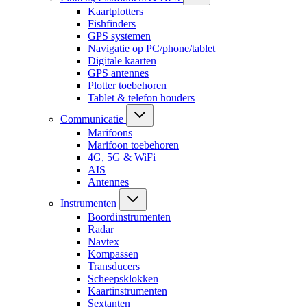
Kaartplotters
Fishfinders
GPS systemen
Navigatie op PC/phone/tablet
Digitale kaarten
GPS antennes
Plotter toebehoren
Tablet & telefon houders
Communicatie
Marifoons
Marifoon toebehoren
4G, 5G & WiFi
AIS
Antennes
Instrumenten
Boordinstrumenten
Radar
Navtex
Kompassen
Transducers
Scheepsklokken
Kaartinstrumenten
Sextanten