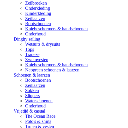
Zeilbroeken
Onderkleding
Kinderkleding
Zeillaarzen
Bootschoenen
Kniebeschermers & handschoenen
Onderhoud
Dinghy sailing
Wetsuits & drysuits
Tops
Trapeze
Zwemvesten
Kniebeschermers & handschoenen
Neopreen schoenen & laarzen
Schoenen & laarzen
Bootschoenen
Zeillaarzen
Sokken
Slippers
Waterschoenen
Onderhoud
Vrijetijd & casual
The Ocean Race
Polo's & shirts
Truien & vesten