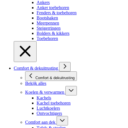
Ankers
Anker toebehoren
Fenders & toebehoren
Bootshaken
Meerpennen
Steigerringen
Bolders & kikkers
Toebehoren
Comfort & dekuitrusting
Comfort & dekuitrusting
Bekijk alles
Koelen & verwarmen
Kachels
Kachel toebehoren
Luchtkoelers
Ontvochtigers
Comfort aan dek
Tafels & stoelen