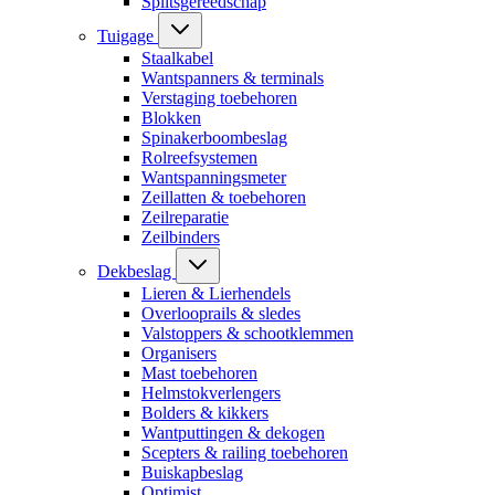
Splitsgereedschap
Tuigage
Staalkabel
Wantspanners & terminals
Verstaging toebehoren
Blokken
Spinakerboombeslag
Rolreefsystemen
Wantspanningsmeter
Zeillatten & toebehoren
Zeilreparatie
Zeilbinders
Dekbeslag
Lieren & Lierhendels
Overlooprails & sledes
Valstoppers & schootklemmen
Organisers
Mast toebehoren
Helmstokverlengers
Bolders & kikkers
Wantputtingen & dekogen
Scepters & railing toebehoren
Buiskapbeslag
Optimist