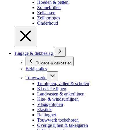
Hoeden & petten
Zonnebrillen
Zeiltassen
Zeilhorloges
Onderhoud
Tuigage & dekbeslag
Tuigage & dekbeslag
Bekijk alles
Touwwerk
Trimlijnen, vallen & schoten
Klassieke lijnen
Landvasten & ankerlijnen
Kite- & windsurflijnen
Vlaggenlijnen
Elastiek
Railingnet
Touwwerk toebehoren
Overige lijnen & takelgaren