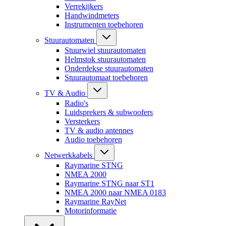
Verrekijkers
Handwindmeters
Instrumenten toebehoren
Stuurautomaten
Stuurwiel stuurautomaten
Helmstok stuurautomaten
Onderdekse stuurautomaten
Stuurautomaat toebehoren
TV & Audio
Radio's
Luidsprekers & subwoofers
Versterkers
TV & audio antennes
Audio toebehoren
Netwerkkabels
Raymarine STNG
NMEA 2000
Raymarine STNG naar ST1
NMEA 2000 naar NMEA 0183
Raymarine RayNet
Motorinformatie