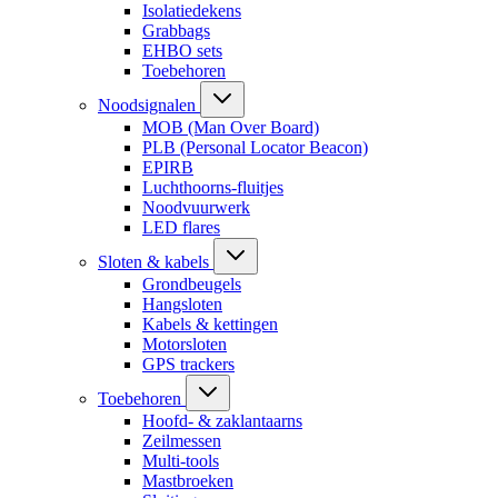
Isolatiedekens
Grabbags
EHBO sets
Toebehoren
Noodsignalen
MOB (Man Over Board)
PLB (Personal Locator Beacon)
EPIRB
Luchthoorns-fluitjes
Noodvuurwerk
LED flares
Sloten & kabels
Grondbeugels
Hangsloten
Kabels & kettingen
Motorsloten
GPS trackers
Toebehoren
Hoofd- & zaklantaarns
Zeilmessen
Multi-tools
Mastbroeken