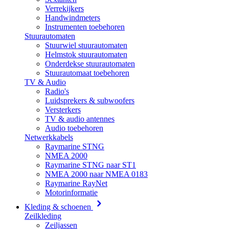
Verrekijkers
Handwindmeters
Instrumenten toebehoren
Stuurautomaten
Stuurwiel stuurautomaten
Helmstok stuurautomaten
Onderdekse stuurautomaten
Stuurautomaat toebehoren
TV & Audio
Radio's
Luidsprekers & subwoofers
Versterkers
TV & audio antennes
Audio toebehoren
Netwerkkabels
Raymarine STNG
NMEA 2000
Raymarine STNG naar ST1
NMEA 2000 naar NMEA 0183
Raymarine RayNet
Motorinformatie
Kleding & schoenen
Zeilkleding
Zeiljassen