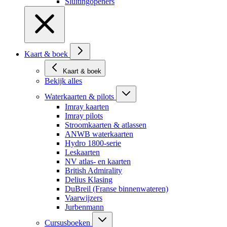
Sluitingopeners
Kaart & boek
Kaart & boek
Bekijk alles
Waterkaarten & pilots
Imray kaarten
Imray pilots
Stroomkaarten & atlassen
ANWB waterkaarten
Hydro 1800-serie
Leskaarten
NV atlas- en kaarten
British Admirality
Delius Klasing
DuBreil (Franse binnenwateren)
Vaarwijzers
Jurbenmann
Cursusboeken