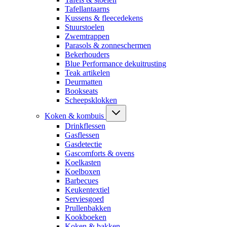
Tafellantaarns
Kussens & fleecedekens
Stuurstoelen
Zwemtrappen
Parasols & zonneschermen
Bekerhouders
Blue Performance dekuitrusting
Teak artikelen
Deurmatten
Bookseats
Scheepsklokken
Koken & kombuis
Drinkflessen
Gasflessen
Gasdetectie
Gascomforts & ovens
Koelkasten
Koelboxen
Barbecues
Keukentextiel
Serviesgoed
Prullenbakken
Kookboeken
Koken & bakken