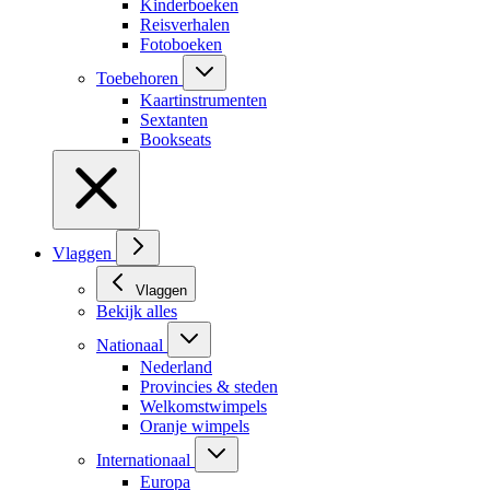
Kinderboeken
Reisverhalen
Fotoboeken
Toebehoren
Kaartinstrumenten
Sextanten
Bookseats
Vlaggen
Vlaggen
Bekijk alles
Nationaal
Nederland
Provincies & steden
Welkomstwimpels
Oranje wimpels
Internationaal
Europa