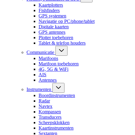
Kaartplotters
Fishfinders
GPS systemen
Navigatie op PC/phone/tablet
Digitale kaarten
GPS antennes
Plotter toebehoren
Tablet & telefon houders
Communicatie
Marifoons
Marifoon toebehoren
4G, 5G & WiFi
AIS
Antennes
Instrumenten
Boordinstrumenten
Radar
Navtex
Kompassen
Transducers
Scheepsklokken
Kaartinstrumenten
Sextanten