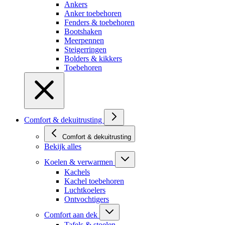
Ankers
Anker toebehoren
Fenders & toebehoren
Bootshaken
Meerpennen
Steigerringen
Bolders & kikkers
Toebehoren
Comfort & dekuitrusting
Comfort & dekuitrusting
Bekijk alles
Koelen & verwarmen
Kachels
Kachel toebehoren
Luchtkoelers
Ontvochtigers
Comfort aan dek
Tafels & stoelen