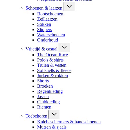
Schoenen & laarzen
Bootschoenen
Zeillaarzen
Sokken
Slippers
Waterschoenen
Onderhoud
Vrijetijd & casual
The Ocean Race
Polo's & shirts
Truien & vesten
Softshells & fleece
Jurken & rokken
Shorts
Broeken
Regenkleding
Jassen
Clubkleding
Riemen
Toebehoren
Kniebeschermers & handschoenen
Mutsen & sjaals