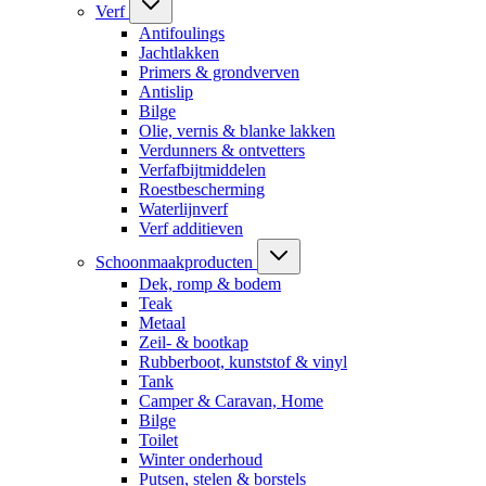
Verf
Antifoulings
Jachtlakken
Primers & grondverven
Antislip
Bilge
Olie, vernis & blanke lakken
Verdunners & ontvetters
Verfafbijtmiddelen
Roestbescherming
Waterlijnverf
Verf additieven
Schoonmaakproducten
Dek, romp & bodem
Teak
Metaal
Zeil- & bootkap
Rubberboot, kunststof & vinyl
Tank
Camper & Caravan, Home
Bilge
Toilet
Winter onderhoud
Putsen, stelen & borstels