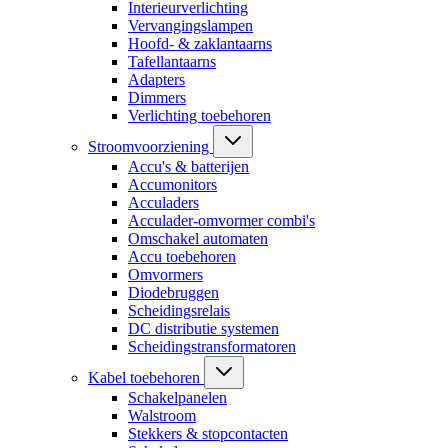
Interieurverlichting
Vervangingslampen
Hoofd- & zaklantaarns
Tafellantaarns
Adapters
Dimmers
Verlichting toebehoren
Stroomvoorziening
Accu's & batterijen
Accumonitors
Acculaders
Acculader-omvormer combi's
Omschakel automaten
Accu toebehoren
Omvormers
Diodebruggen
Scheidingsrelais
DC distributie systemen
Scheidingstransformatoren
Kabel toebehoren
Schakelpanelen
Walstroom
Stekkers & stopcontacten