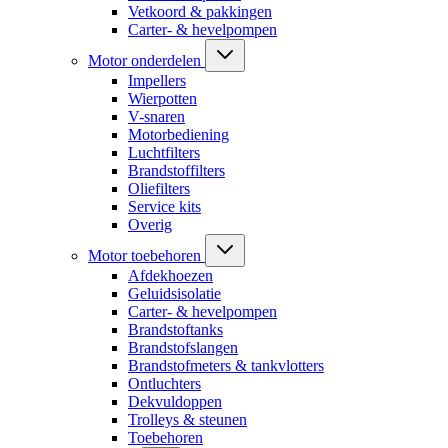
Vetkoord & pakkingen
Carter- & hevelpompen
Motor onderdelen
Impellers
Wierpotten
V-snaren
Motorbediening
Luchtfilters
Brandstoffilters
Oliefilters
Service kits
Overig
Motor toebehoren
Afdekhoezen
Geluidsisolatie
Carter- & hevelpompen
Brandstoftanks
Brandstofslangen
Brandstofmeters & tankvlotters
Ontluchters
Dekvuldoppen
Trolleys & steunen
Toebehoren