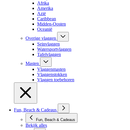
Afrika
Amerika
Azië
Caribbean
Midden-Oosten
Oceanië
Overige vlaggen
Seinvlaggen
Watersportvlaggen
Tafelvlaggen
Masten
Vlaggenmasten
Vlaggenstokken
Vlaggen toebehoren
Fun, Beach & Cadeaus
Fun, Beach & Cadeaus
Bekijk alles