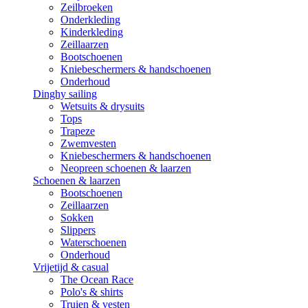
Zeilbroeken
Onderkleding
Kinderkleding
Zeillaarzen
Bootschoenen
Kniebeschermers & handschoenen
Onderhoud
Dinghy sailing
Wetsuits & drysuits
Tops
Trapeze
Zwemvesten
Kniebeschermers & handschoenen
Neopreen schoenen & laarzen
Schoenen & laarzen
Bootschoenen
Zeillaarzen
Sokken
Slippers
Waterschoenen
Onderhoud
Vrijetijd & casual
The Ocean Race
Polo's & shirts
Truien & vesten