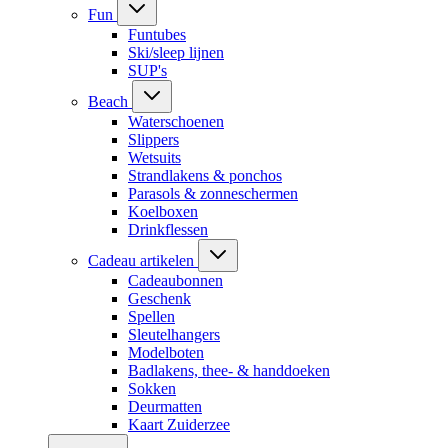
Fun
Funtubes
Ski/sleep lijnen
SUP's
Beach
Waterschoenen
Slippers
Wetsuits
Strandlakens & ponchos
Parasols & zonneschermen
Koelboxen
Drinkflessen
Cadeau artikelen
Cadeaubonnen
Geschenk
Spellen
Sleutelhangers
Modelboten
Badlakens, thee- & handdoeken
Sokken
Deurmatten
Kaart Zuiderzee