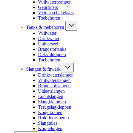
Vuilwaterpompen
Geurfilters
Vlotter schakelaars
Toebehoren
Tanks & toebehoren
Vuilwater
Drinkwater
Universeel
Brandstoftanks
Dekvuldoppen
Toebehoren
Slangen & fitwerk
Drinkwaterslangen
Vuilwaterslangen
Brandstofslangen
Uitlaatslangen
Luchtslangen
Slangklemmen
Terugslagkleppen
Kogelkranen
Huiddoorvoeren
Slangtules
Koppelingen