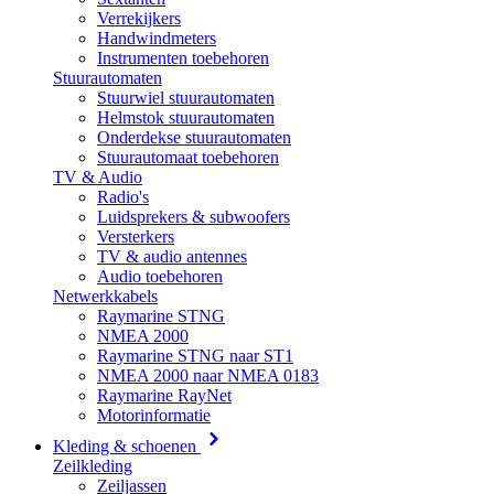
Verrekijkers
Handwindmeters
Instrumenten toebehoren
Stuurautomaten
Stuurwiel stuurautomaten
Helmstok stuurautomaten
Onderdekse stuurautomaten
Stuurautomaat toebehoren
TV & Audio
Radio's
Luidsprekers & subwoofers
Versterkers
TV & audio antennes
Audio toebehoren
Netwerkkabels
Raymarine STNG
NMEA 2000
Raymarine STNG naar ST1
NMEA 2000 naar NMEA 0183
Raymarine RayNet
Motorinformatie
Kleding & schoenen
Zeilkleding
Zeiljassen