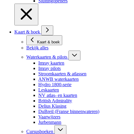
Sluitingopeners
Kaart & boek
Kaart & boek
Bekijk alles
Waterkaarten & pilots
Imray kaarten
Imray pilots
Stroomkaarten & atlassen
ANWB waterkaarten
Hydro 1800-serie
Leskaarten
NV atlas- en kaarten
British Admirality
Delius Klasing
DuBreil (Franse binnenwateren)
Vaarwijzers
Jurbenmann
Cursusboeken