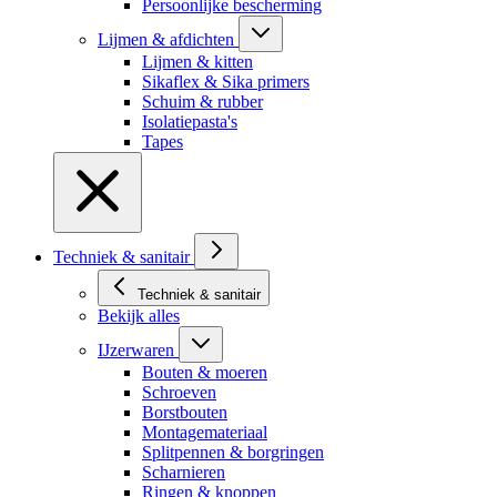
Persoonlijke bescherming
Lijmen & afdichten
Lijmen & kitten
Sikaflex & Sika primers
Schuim & rubber
Isolatiepasta's
Tapes
Techniek & sanitair
Techniek & sanitair
Bekijk alles
IJzerwaren
Bouten & moeren
Schroeven
Borstbouten
Montagemateriaal
Splitpennen & borgringen
Scharnieren
Ringen & knoppen