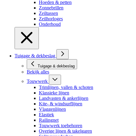
Hoeden & petten
Zonnebrillen
Zeiltassen
Zeilhorloges
Onderhoud
Tuigage & dekbeslag
Tuigage & dekbeslag
Bekijk alles
Touwwerk
Trimlijnen, vallen & schoten
Klassieke lijnen
Landvasten & ankerlijnen
Kite- & windsurflijnen
Vlaggenlijnen
Elastiek
Railingnet
Touwwerk toebehoren
Overige lijnen & takelgaren