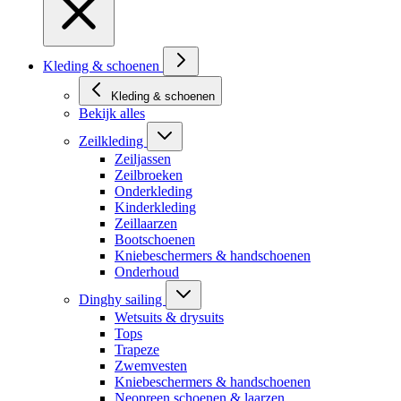
Kleding & schoenen
Kleding & schoenen
Bekijk alles
Zeilkleding
Zeiljassen
Zeilbroeken
Onderkleding
Kinderkleding
Zeillaarzen
Bootschoenen
Kniebeschermers & handschoenen
Onderhoud
Dinghy sailing
Wetsuits & drysuits
Tops
Trapeze
Zwemvesten
Kniebeschermers & handschoenen
Neopreen schoenen & laarzen