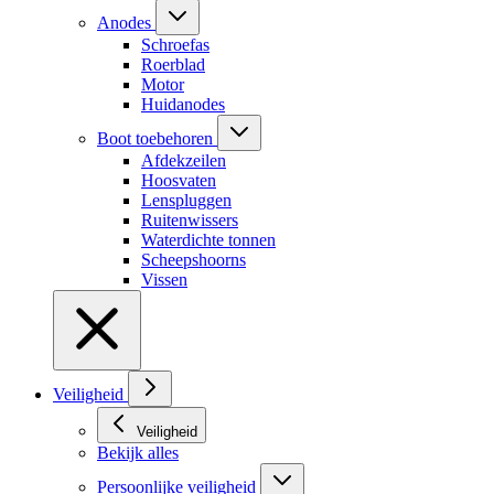
Anodes
Schroefas
Roerblad
Motor
Huidanodes
Boot toebehoren
Afdekzeilen
Hoosvaten
Lenspluggen
Ruitenwissers
Waterdichte tonnen
Scheepshoorns
Vissen
Veiligheid
Veiligheid
Bekijk alles
Persoonlijke veiligheid