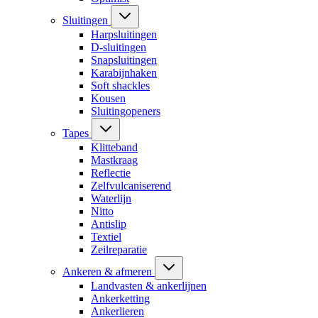
Sluitingen
Harpsluitingen
D-sluitingen
Snapsluitingen
Karabijnhaken
Soft shackles
Kousen
Sluitingopeners
Tapes
Klitteband
Mastkraag
Reflectie
Zelfvulcaniserend
Waterlijn
Nitto
Antislip
Textiel
Zeilreparatie
Ankeren & afmeren
Landvasten & ankerlijnen
Ankerketting
Ankerlieren