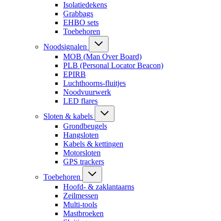
Isolatiedekens
Grabbags
EHBO sets
Toebehoren
Noodsignalen
MOB (Man Over Board)
PLB (Personal Locator Beacon)
EPIRB
Luchthoorns-fluitjes
Noodvuurwerk
LED flares
Sloten & kabels
Grondbeugels
Hangsloten
Kabels & kettingen
Motorsloten
GPS trackers
Toebehoren
Hoofd- & zaklantaarns
Zeilmessen
Multi-tools
Mastbroeken