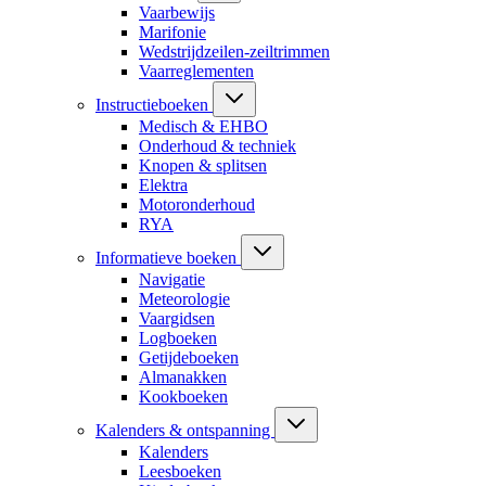
Vaarbewijs
Marifonie
Wedstrijdzeilen-zeiltrimmen
Vaarreglementen
Instructieboeken
Medisch & EHBO
Onderhoud & techniek
Knopen & splitsen
Elektra
Motoronderhoud
RYA
Informatieve boeken
Navigatie
Meteorologie
Vaargidsen
Logboeken
Getijdeboeken
Almanakken
Kookboeken
Kalenders & ontspanning
Kalenders
Leesboeken