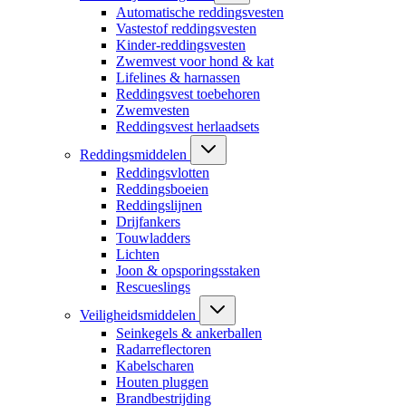
Automatische reddingsvesten
Vastestof reddingsvesten
Kinder-reddingsvesten
Zwemvest voor hond & kat
Lifelines & harnassen
Reddingsvest toebehoren
Zwemvesten
Reddingsvest herlaadsets
Reddingsmiddelen
Reddingsvlotten
Reddingsboeien
Reddingslijnen
Drijfankers
Touwladders
Lichten
Joon & opsporingsstaken
Rescueslings
Veiligheidsmiddelen
Seinkegels & ankerballen
Radarreflectoren
Kabelscharen
Houten pluggen
Brandbestrijding