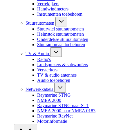
Verrekijkers
Handwindmeters
Instrumenten toebehoren
Stuurautomaten
Stuurwiel stuurautomaten
Helmstok stuurautomaten
Onderdekse stuurautomaten
Stuurautomaat toebehoren
TV & Audio
Radio's
Luidsprekers & subwoofers
Versterkers
TV & audio antennes
Audio toebehoren
Netwerkkabels
Raymarine STNG
NMEA 2000
Raymarine STNG naar ST1
NMEA 2000 naar NMEA 0183
Raymarine RayNet
Motorinformatie