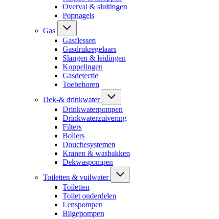
Overval & sluitingen
Popnagels
Gas
Gasflessen
Gasdrukregelaars
Slangen & leidingen
Koppelingen
Gasdetectie
Toebehoren
Dek-& drinkwater
Drinkwaterpompen
Drinkwaterzuivering
Filters
Boilers
Douchesystemen
Kranen & wasbakken
Dekwaspompen
Toiletten & vuilwater
Toiletten
Toilet onderdelen
Lenspompen
Bilgepompen