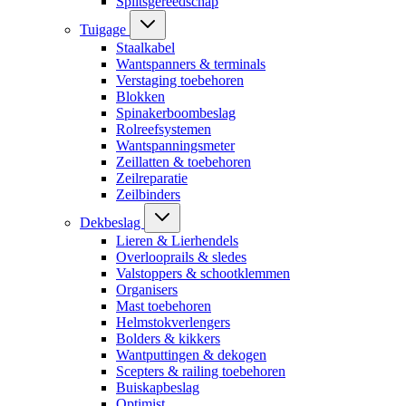
Splitsgereedschap
Tuigage
Staalkabel
Wantspanners & terminals
Verstaging toebehoren
Blokken
Spinakerboombeslag
Rolreefsystemen
Wantspanningsmeter
Zeillatten & toebehoren
Zeilreparatie
Zeilbinders
Dekbeslag
Lieren & Lierhendels
Overlooprails & sledes
Valstoppers & schootklemmen
Organisers
Mast toebehoren
Helmstokverlengers
Bolders & kikkers
Wantputtingen & dekogen
Scepters & railing toebehoren
Buiskapbeslag
Optimist