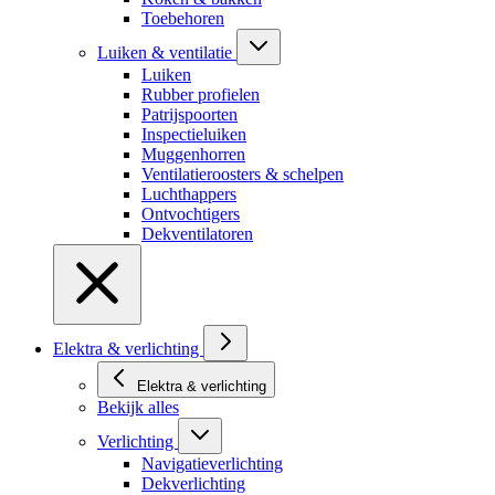
Toebehoren
Luiken & ventilatie
Luiken
Rubber profielen
Patrijspoorten
Inspectieluiken
Muggenhorren
Ventilatieroosters & schelpen
Luchthappers
Ontvochtigers
Dekventilatoren
Elektra & verlichting
Elektra & verlichting
Bekijk alles
Verlichting
Navigatieverlichting
Dekverlichting