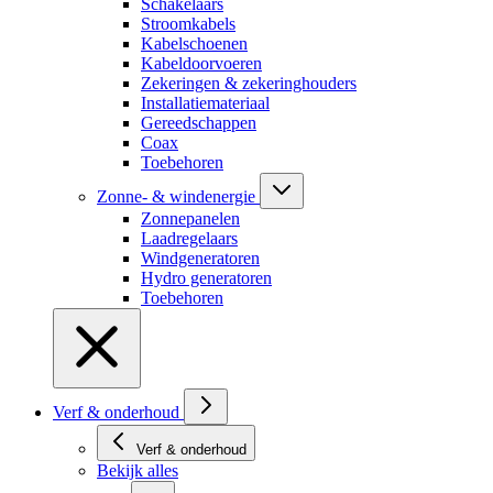
Schakelaars
Stroomkabels
Kabelschoenen
Kabeldoorvoeren
Zekeringen & zekeringhouders
Installatiemateriaal
Gereedschappen
Coax
Toebehoren
Zonne- & windenergie
Zonnepanelen
Laadregelaars
Windgeneratoren
Hydro generatoren
Toebehoren
Verf & onderhoud
Verf & onderhoud
Bekijk alles