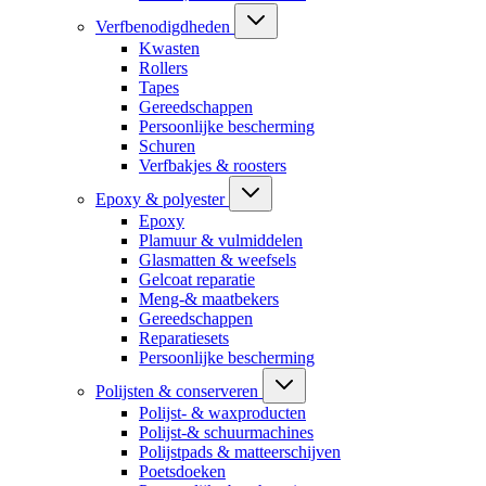
Verfbenodigdheden
Kwasten
Rollers
Tapes
Gereedschappen
Persoonlijke bescherming
Schuren
Verfbakjes & roosters
Epoxy & polyester
Epoxy
Plamuur & vulmiddelen
Glasmatten & weefsels
Gelcoat reparatie
Meng-& maatbekers
Gereedschappen
Reparatiesets
Persoonlijke bescherming
Polijsten & conserveren
Polijst- & waxproducten
Polijst-& schuurmachines
Polijstpads & matteerschijven
Poetsdoeken