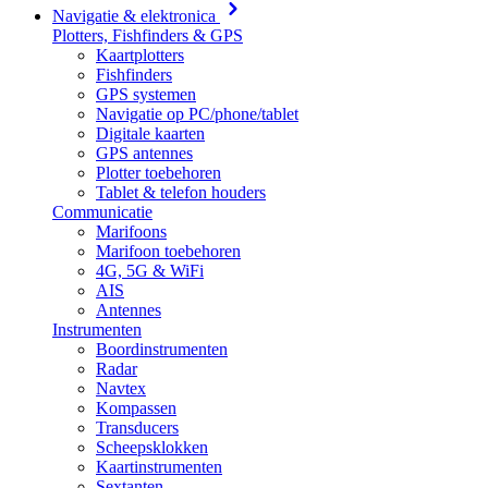
Navigatie & elektronica
Plotters, Fishfinders & GPS
Kaartplotters
Fishfinders
GPS systemen
Navigatie op PC/phone/tablet
Digitale kaarten
GPS antennes
Plotter toebehoren
Tablet & telefon houders
Communicatie
Marifoons
Marifoon toebehoren
4G, 5G & WiFi
AIS
Antennes
Instrumenten
Boordinstrumenten
Radar
Navtex
Kompassen
Transducers
Scheepsklokken
Kaartinstrumenten
Sextanten