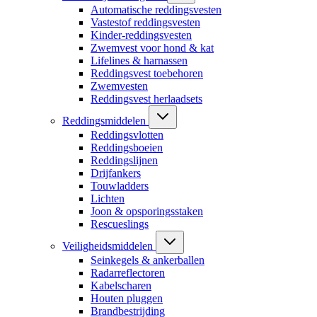
Automatische reddingsvesten
Vastestof reddingsvesten
Kinder-reddingsvesten
Zwemvest voor hond & kat
Lifelines & harnassen
Reddingsvest toebehoren
Zwemvesten
Reddingsvest herlaadsets
Reddingsmiddelen
Reddingsvlotten
Reddingsboeien
Reddingslijnen
Drijfankers
Touwladders
Lichten
Joon & opsporingsstaken
Rescueslings
Veiligheidsmiddelen
Seinkegels & ankerballen
Radarreflectoren
Kabelscharen
Houten pluggen
Brandbestrijding