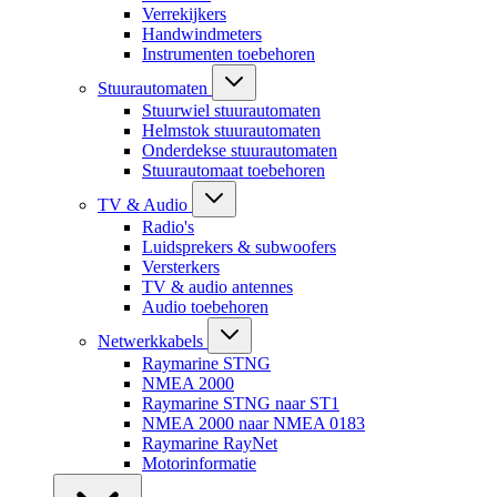
Verrekijkers
Handwindmeters
Instrumenten toebehoren
Stuurautomaten
Stuurwiel stuurautomaten
Helmstok stuurautomaten
Onderdekse stuurautomaten
Stuurautomaat toebehoren
TV & Audio
Radio's
Luidsprekers & subwoofers
Versterkers
TV & audio antennes
Audio toebehoren
Netwerkkabels
Raymarine STNG
NMEA 2000
Raymarine STNG naar ST1
NMEA 2000 naar NMEA 0183
Raymarine RayNet
Motorinformatie