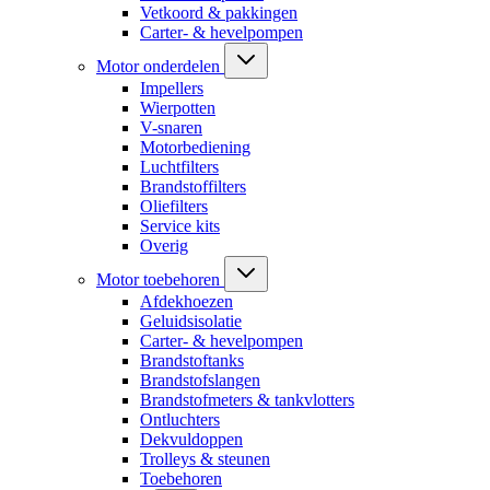
Vetkoord & pakkingen
Carter- & hevelpompen
Motor onderdelen
Impellers
Wierpotten
V-snaren
Motorbediening
Luchtfilters
Brandstoffilters
Oliefilters
Service kits
Overig
Motor toebehoren
Afdekhoezen
Geluidsisolatie
Carter- & hevelpompen
Brandstoftanks
Brandstofslangen
Brandstofmeters & tankvlotters
Ontluchters
Dekvuldoppen
Trolleys & steunen
Toebehoren