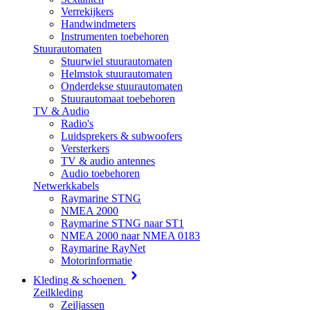
Verrekijkers
Handwindmeters
Instrumenten toebehoren
Stuurautomaten
Stuurwiel stuurautomaten
Helmstok stuurautomaten
Onderdekse stuurautomaten
Stuurautomaat toebehoren
TV & Audio
Radio's
Luidsprekers & subwoofers
Versterkers
TV & audio antennes
Audio toebehoren
Netwerkkabels
Raymarine STNG
NMEA 2000
Raymarine STNG naar ST1
NMEA 2000 naar NMEA 0183
Raymarine RayNet
Motorinformatie
Kleding & schoenen
Zeilkleding
Zeiljassen