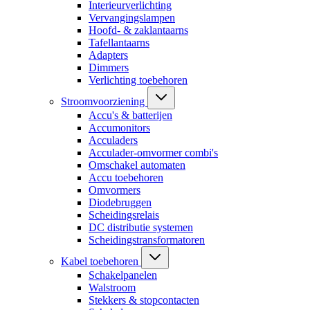
Interieurverlichting
Vervangingslampen
Hoofd- & zaklantaarns
Tafellantaarns
Adapters
Dimmers
Verlichting toebehoren
Stroomvoorziening
Accu's & batterijen
Accumonitors
Acculaders
Acculader-omvormer combi's
Omschakel automaten
Accu toebehoren
Omvormers
Diodebruggen
Scheidingsrelais
DC distributie systemen
Scheidingstransformatoren
Kabel toebehoren
Schakelpanelen
Walstroom
Stekkers & stopcontacten