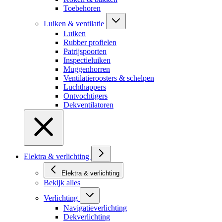
Toebehoren
Luiken & ventilatie
Luiken
Rubber profielen
Patrijspoorten
Inspectieluiken
Muggenhorren
Ventilatieroosters & schelpen
Luchthappers
Ontvochtigers
Dekventilatoren
Elektra & verlichting
Elektra & verlichting
Bekijk alles
Verlichting
Navigatieverlichting
Dekverlichting