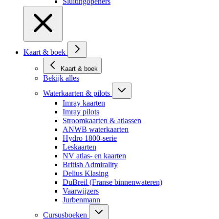
Sluitingopeners
Kaart & boek
Kaart & boek
Bekijk alles
Waterkaarten & pilots
Imray kaarten
Imray pilots
Stroomkaarten & atlassen
ANWB waterkaarten
Hydro 1800-serie
Leskaarten
NV atlas- en kaarten
British Admirality
Delius Klasing
DuBreil (Franse binnenwateren)
Vaarwijzers
Jurbenmann
Cursusboeken