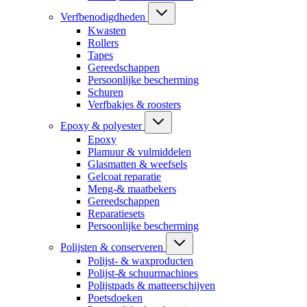
Verfbenodigdheden
Kwasten
Rollers
Tapes
Gereedschappen
Persoonlijke bescherming
Schuren
Verfbakjes & roosters
Epoxy & polyester
Epoxy
Plamuur & vulmiddelen
Glasmatten & weefsels
Gelcoat reparatie
Meng-& maatbekers
Gereedschappen
Reparatiesets
Persoonlijke bescherming
Polijsten & conserveren
Polijst- & waxproducten
Polijst-& schuurmachines
Polijstpads & matteerschijven
Poetsdoeken