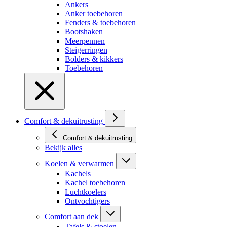
Ankers
Anker toebehoren
Fenders & toebehoren
Bootshaken
Meerpennen
Steigerringen
Bolders & kikkers
Toebehoren
Comfort & dekuitrusting
Comfort & dekuitrusting
Bekijk alles
Koelen & verwarmen
Kachels
Kachel toebehoren
Luchtkoelers
Ontvochtigers
Comfort aan dek
Tafels & stoelen