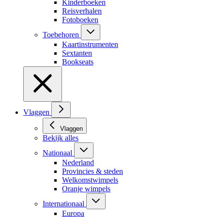
Kinderboeken
Reisverhalen
Fotoboeken
Toebehoren
Kaartinstrumenten
Sextanten
Bookseats
Vlaggen
Vlaggen
Bekijk alles
Nationaal
Nederland
Provincies & steden
Welkomstwimpels
Oranje wimpels
Internationaal
Europa