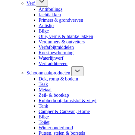
Verf
Antifoulings
Jachtlakken
Primers & grondverven
Antislip
Bilge
Olie, vernis & blanke lakken
Verdunners & ontvetters
Verfafbijtmiddelen
Roestbescherming
Waterlijnverf
Verf additieven
Schoonmaakproducten
Dek, romp & bodem
Teak
Metaal
Zeil- & bootkap
Rubberboot, kunststof & vinyl
Tank
Camper & Caravan, Home
Bilge
Toilet
Winter onderhoud
Putsen, stelen & borstels