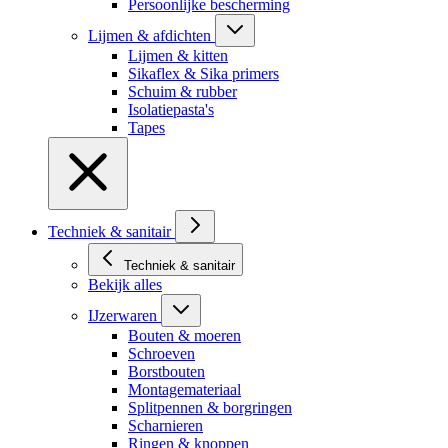
Persoonlijke bescherming
Lijmen & afdichten
Lijmen & kitten
Sikaflex & Sika primers
Schuim & rubber
Isolatiepasta's
Tapes
Techniek & sanitair
Techniek & sanitair
Bekijk alles
IJzerwaren
Bouten & moeren
Schroeven
Borstbouten
Montagemateriaal
Splitpennen & borgringen
Scharnieren
Ringen & knoppen