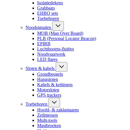
Isolatiedekens
Grabbags
EHBO sets
Toebehoren
Noodsignalen
MOB (Man Over Board)
PLB (Personal Locator Beacon)
EPIRB
Luchthoorns-fluitjes
Noodvuurwerk
LED flares
Sloten & kabels
Grondbeugels
Hangsloten
Kabels & kettingen
Motorsloten
GPS trackers
Toebehoren
Hoofd- & zaklantaarns
Zeilmessen
Multi-tools
Mastbroeken