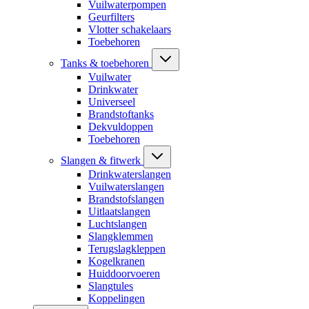
Vuilwaterpompen
Geurfilters
Vlotter schakelaars
Toebehoren
Tanks & toebehoren
Vuilwater
Drinkwater
Universeel
Brandstoftanks
Dekvuldoppen
Toebehoren
Slangen & fitwerk
Drinkwaterslangen
Vuilwaterslangen
Brandstofslangen
Uitlaatslangen
Luchtslangen
Slangklemmen
Terugslagkleppen
Kogelkranen
Huiddoorvoeren
Slangtules
Koppelingen