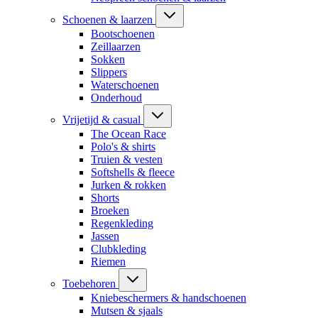
Schoenen & laarzen
Bootschoenen
Zeillaarzen
Sokken
Slippers
Waterschoenen
Onderhoud
Vrijetijd & casual
The Ocean Race
Polo's & shirts
Truien & vesten
Softshells & fleece
Jurken & rokken
Shorts
Broeken
Regenkleding
Jassen
Clubkleding
Riemen
Toebehoren
Kniebeschermers & handschoenen
Mutsen & sjaals