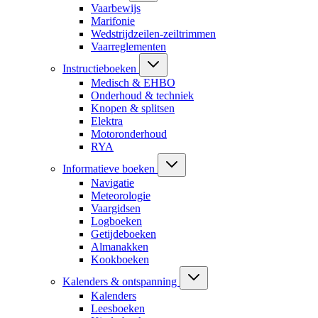
Vaarbewijs
Marifonie
Wedstrijdzeilen-zeiltrimmen
Vaarreglementen
Instructieboeken
Medisch & EHBO
Onderhoud & techniek
Knopen & splitsen
Elektra
Motoronderhoud
RYA
Informatieve boeken
Navigatie
Meteorologie
Vaargidsen
Logboeken
Getijdeboeken
Almanakken
Kookboeken
Kalenders & ontspanning
Kalenders
Leesboeken