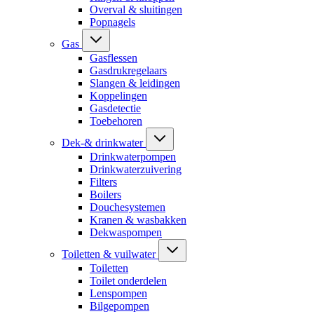
Overval & sluitingen
Popnagels
Gas
Gasflessen
Gasdrukregelaars
Slangen & leidingen
Koppelingen
Gasdetectie
Toebehoren
Dek-& drinkwater
Drinkwaterpompen
Drinkwaterzuivering
Filters
Boilers
Douchesystemen
Kranen & wasbakken
Dekwaspompen
Toiletten & vuilwater
Toiletten
Toilet onderdelen
Lenspompen
Bilgepompen