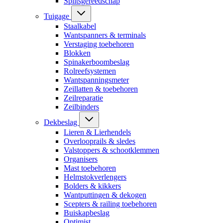
Splitsgereedschap
Tuigage
Staalkabel
Wantspanners & terminals
Verstaging toebehoren
Blokken
Spinakerboombeslag
Rolreefsystemen
Wantspanningsmeter
Zeillatten & toebehoren
Zeilreparatie
Zeilbinders
Dekbeslag
Lieren & Lierhendels
Overlooprails & sledes
Valstoppers & schootklemmen
Organisers
Mast toebehoren
Helmstokverlengers
Bolders & kikkers
Wantputtingen & dekogen
Scepters & railing toebehoren
Buiskapbeslag
Optimist