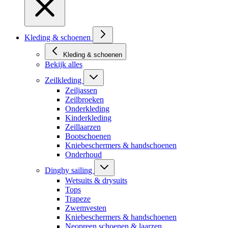
Kleding & schoenen
Kleding & schoenen
Bekijk alles
Zeilkleding
Zeiljassen
Zeilbroeken
Onderkleding
Kinderkleding
Zeillaarzen
Bootschoenen
Kniebeschermers & handschoenen
Onderhoud
Dinghy sailing
Wetsuits & drysuits
Tops
Trapeze
Zwemvesten
Kniebeschermers & handschoenen
Neopreen schoenen & laarzen