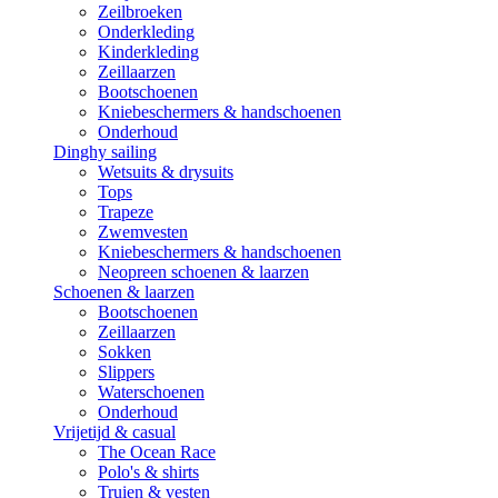
Zeilbroeken
Onderkleding
Kinderkleding
Zeillaarzen
Bootschoenen
Kniebeschermers & handschoenen
Onderhoud
Dinghy sailing
Wetsuits & drysuits
Tops
Trapeze
Zwemvesten
Kniebeschermers & handschoenen
Neopreen schoenen & laarzen
Schoenen & laarzen
Bootschoenen
Zeillaarzen
Sokken
Slippers
Waterschoenen
Onderhoud
Vrijetijd & casual
The Ocean Race
Polo's & shirts
Truien & vesten