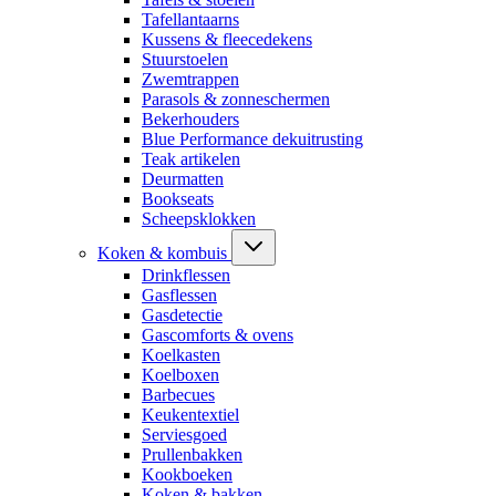
Tafellantaarns
Kussens & fleecedekens
Stuurstoelen
Zwemtrappen
Parasols & zonneschermen
Bekerhouders
Blue Performance dekuitrusting
Teak artikelen
Deurmatten
Bookseats
Scheepsklokken
Koken & kombuis
Drinkflessen
Gasflessen
Gasdetectie
Gascomforts & ovens
Koelkasten
Koelboxen
Barbecues
Keukentextiel
Serviesgoed
Prullenbakken
Kookboeken
Koken & bakken