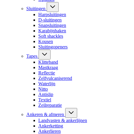
Sluitingen
Harpsluitingen
D-sluitingen
Snapsluitingen
Karabijnhaken
Soft shackles
Kousen
Sluitingopeners
Tapes
Klitteband
Mastkraag
Reflectie
Zelfvulcaniserend
Waterlijn
Nitto
Antislip
Textiel
Zeilreparatie
Ankeren & afmeren
Landvasten & ankerlijnen
Ankerketting
Ankerlieren