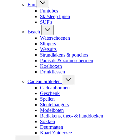
Fun
Funtubes
Ski/sleep lijnen
SUP's
Beach
Waterschoenen
Slippers
Wetsuits
Strandlakens & ponchos
Parasols & zonneschermen
Koelboxen
Drinkflessen
Cadeau artikelen
Cadeaubonnen
Geschenk
Spellen
Sleutelhangers
Modelboten
Badlakens, thee- & handdoeken
Sokken
Deurmatten
Kaart Zuiderzee