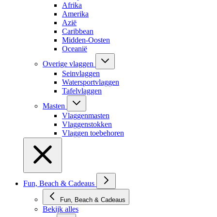
Afrika
Amerika
Azië
Caribbean
Midden-Oosten
Oceanië
Overige vlaggen
Seinvlaggen
Watersportvlaggen
Tafelvlaggen
Masten
Vlaggenmasten
Vlaggenstokken
Vlaggen toebehoren
Fun, Beach & Cadeaus
Fun, Beach & Cadeaus
Bekijk alles