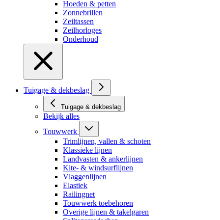
Hoeden & petten
Zonnebrillen
Zeiltassen
Zeilhorloges
Onderhoud
Tuigage & dekbeslag
Tuigage & dekbeslag
Bekijk alles
Touwwerk
Trimlijnen, vallen & schoten
Klassieke lijnen
Landvasten & ankerlijnen
Kite- & windsurflijnen
Vlaggenlijnen
Elastiek
Railingnet
Touwwerk toebehoren
Overige lijnen & takelgaren