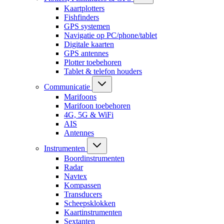
Kaartplotters
Fishfinders
GPS systemen
Navigatie op PC/phone/tablet
Digitale kaarten
GPS antennes
Plotter toebehoren
Tablet & telefon houders
Communicatie
Marifoons
Marifoon toebehoren
4G, 5G & WiFi
AIS
Antennes
Instrumenten
Boordinstrumenten
Radar
Navtex
Kompassen
Transducers
Scheepsklokken
Kaartinstrumenten
Sextanten