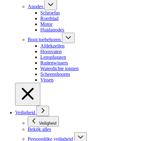
Anodes
Schroefas
Roerblad
Motor
Huidanodes
Boot toebehoren
Afdekzeilen
Hoosvaten
Lenspluggen
Ruitenwissers
Waterdichte tonnen
Scheepshoorns
Vissen
Veiligheid
Veiligheid
Bekijk alles
Persoonlijke veiligheid