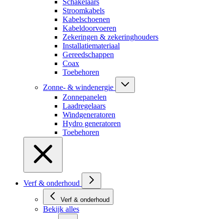
Schakelaars
Stroomkabels
Kabelschoenen
Kabeldoorvoeren
Zekeringen & zekeringhouders
Installatiemateriaal
Gereedschappen
Coax
Toebehoren
Zonne- & windenergie
Zonnepanelen
Laadregelaars
Windgeneratoren
Hydro generatoren
Toebehoren
Verf & onderhoud
Verf & onderhoud
Bekijk alles