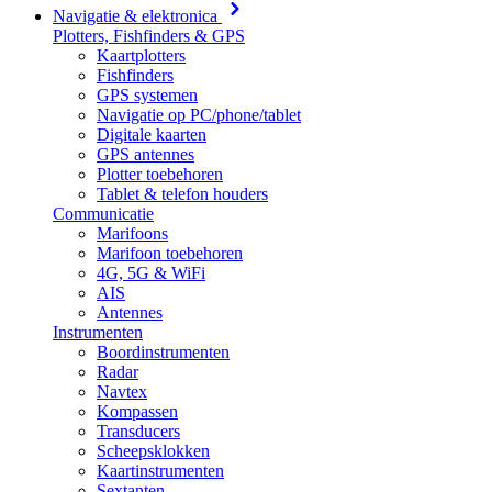
Navigatie & elektronica
Plotters, Fishfinders & GPS
Kaartplotters
Fishfinders
GPS systemen
Navigatie op PC/phone/tablet
Digitale kaarten
GPS antennes
Plotter toebehoren
Tablet & telefon houders
Communicatie
Marifoons
Marifoon toebehoren
4G, 5G & WiFi
AIS
Antennes
Instrumenten
Boordinstrumenten
Radar
Navtex
Kompassen
Transducers
Scheepsklokken
Kaartinstrumenten
Sextanten