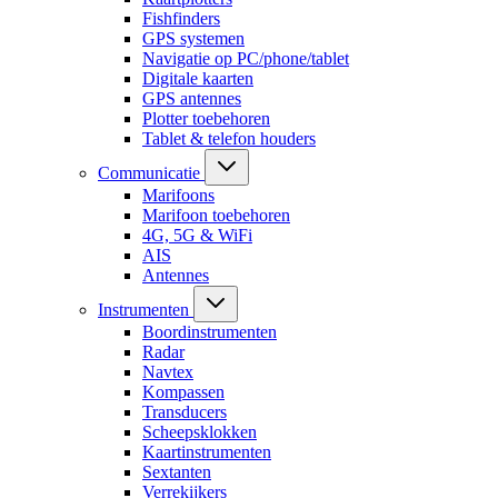
Fishfinders
GPS systemen
Navigatie op PC/phone/tablet
Digitale kaarten
GPS antennes
Plotter toebehoren
Tablet & telefon houders
Communicatie
Marifoons
Marifoon toebehoren
4G, 5G & WiFi
AIS
Antennes
Instrumenten
Boordinstrumenten
Radar
Navtex
Kompassen
Transducers
Scheepsklokken
Kaartinstrumenten
Sextanten
Verrekijkers