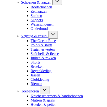
Schoenen & laarzen
Bootschoenen
Zeillaarzen
Sokken
Slippers
Waterschoenen
Onderhoud
Vrijetijd & casual
The Ocean Race
Polo's & shirts
Truien & vesten
Softshells & fleece
Jurken & rokken
Shorts
Broeken
Regenkleding
Jassen
Clubkleding
Riemen
Toebehoren
Kniebeschermers & handschoenen
Mutsen & sjaals
Hoeden & petten