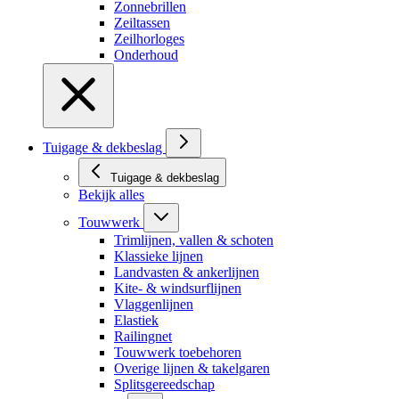
Zonnebrillen
Zeiltassen
Zeilhorloges
Onderhoud
Tuigage & dekbeslag
Tuigage & dekbeslag
Bekijk alles
Touwwerk
Trimlijnen, vallen & schoten
Klassieke lijnen
Landvasten & ankerlijnen
Kite- & windsurflijnen
Vlaggenlijnen
Elastiek
Railingnet
Touwwerk toebehoren
Overige lijnen & takelgaren
Splitsgereedschap