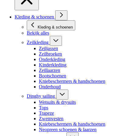
Kleding & schoenen
Kleding & schoenen
Bekijk alles
Zeilkleding
Zeiljassen
Zeilbroeken
Onderkleding
Kinderkleding
Zeillaarzen
Bootschoenen
Kniebeschermers & handschoenen
Onderhoud
Dinghy sailing
Wetsuits & drysuits
Tops
Trapeze
Zwemvesten
Kniebeschermers & handschoenen
Neopreen schoenen & laarzen