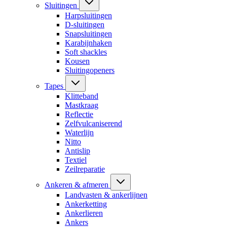
Sluitingen
Harpsluitingen
D-sluitingen
Snapsluitingen
Karabijnhaken
Soft shackles
Kousen
Sluitingopeners
Tapes
Klitteband
Mastkraag
Reflectie
Zelfvulcaniserend
Waterlijn
Nitto
Antislip
Textiel
Zeilreparatie
Ankeren & afmeren
Landvasten & ankerlijnen
Ankerketting
Ankerlieren
Ankers