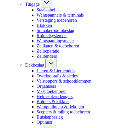
Tuigage
Staalkabel
Wantspanners & terminals
Verstaging toebehoren
Blokken
Spinakerboombeslag
Rolreefsystemen
Wantspanningsmeter
Zeillatten & toebehoren
Zeilreparatie
Zeilbinders
Dekbeslag
Lieren & Lierhendels
Overlooprails & sledes
Valstoppers & schootklemmen
Organisers
Mast toebehoren
Helmstokverlengers
Bolders & kikkers
Wantputtingen & dekogen
Scepters & railing toebehoren
Buiskapbeslag
Optimist