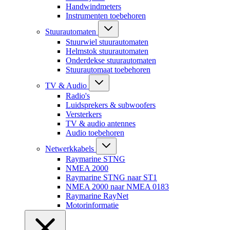
Handwindmeters
Instrumenten toebehoren
Stuurautomaten
Stuurwiel stuurautomaten
Helmstok stuurautomaten
Onderdekse stuurautomaten
Stuurautomaat toebehoren
TV & Audio
Radio's
Luidsprekers & subwoofers
Versterkers
TV & audio antennes
Audio toebehoren
Netwerkkabels
Raymarine STNG
NMEA 2000
Raymarine STNG naar ST1
NMEA 2000 naar NMEA 0183
Raymarine RayNet
Motorinformatie