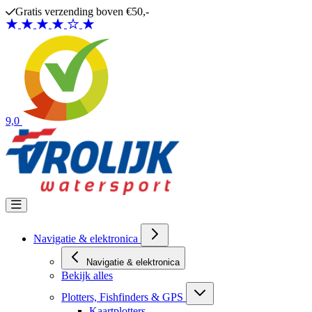
Ga naar de inhoud
Gratis verzending boven €50,-
9,0
Navigatie & elektronica
Navigatie & elektronica
Bekijk alles
Plotters, Fishfinders & GPS
Kaartplotters