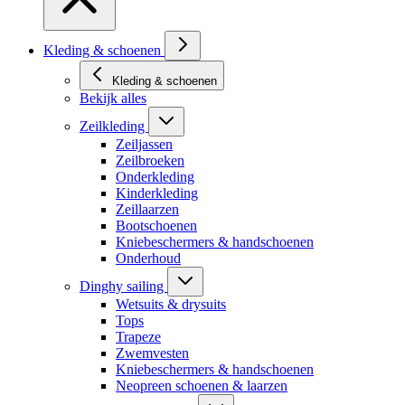
Kleding & schoenen
Kleding & schoenen
Bekijk alles
Zeilkleding
Zeiljassen
Zeilbroeken
Onderkleding
Kinderkleding
Zeillaarzen
Bootschoenen
Kniebeschermers & handschoenen
Onderhoud
Dinghy sailing
Wetsuits & drysuits
Tops
Trapeze
Zwemvesten
Kniebeschermers & handschoenen
Neopreen schoenen & laarzen