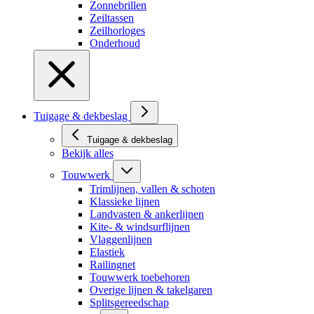
Zonnebrillen
Zeiltassen
Zeilhorloges
Onderhoud
Tuigage & dekbeslag
Tuigage & dekbeslag
Bekijk alles
Touwwerk
Trimlijnen, vallen & schoten
Klassieke lijnen
Landvasten & ankerlijnen
Kite- & windsurflijnen
Vlaggenlijnen
Elastiek
Railingnet
Touwwerk toebehoren
Overige lijnen & takelgaren
Splitsgereedschap