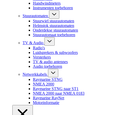
Handwindmeters
Instrumenten toebehoren
Stuurautomaten
Stuurwiel stuurautomaten
Helmstok stuurautomaten
Onderdekse stuurautomaten
Stuurautomaat toebehoren
TV & Audio
Radio's
Luidsprekers & subwoofers
Versterkers
TV & audio antennes
Audio toebehoren
Netwerkkabels
Raymarine STNG
NMEA 2000
Raymarine STNG naar ST1
NMEA 2000 naar NMEA 0183
Raymarine RayNet
Motorinformatie