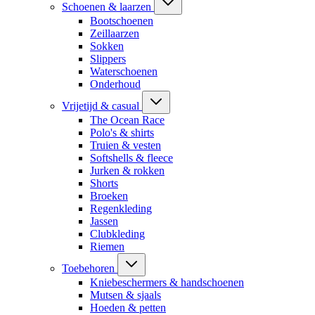
Schoenen & laarzen
Bootschoenen
Zeillaarzen
Sokken
Slippers
Waterschoenen
Onderhoud
Vrijetijd & casual
The Ocean Race
Polo's & shirts
Truien & vesten
Softshells & fleece
Jurken & rokken
Shorts
Broeken
Regenkleding
Jassen
Clubkleding
Riemen
Toebehoren
Kniebeschermers & handschoenen
Mutsen & sjaals
Hoeden & petten