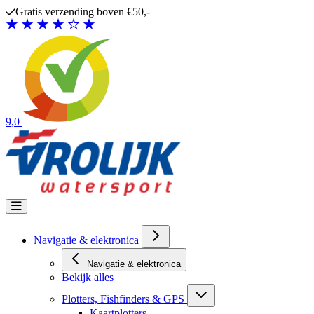
Ga naar de inhoud
Gratis verzending boven €50,-
9,0
Navigatie & elektronica
Navigatie & elektronica
Bekijk alles
Plotters, Fishfinders & GPS
Kaartplotters