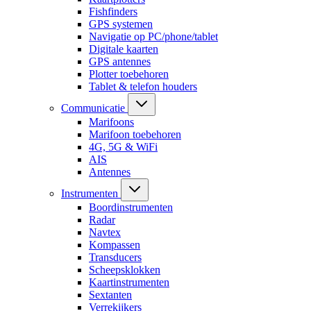
Fishfinders
GPS systemen
Navigatie op PC/phone/tablet
Digitale kaarten
GPS antennes
Plotter toebehoren
Tablet & telefon houders
Communicatie
Marifoons
Marifoon toebehoren
4G, 5G & WiFi
AIS
Antennes
Instrumenten
Boordinstrumenten
Radar
Navtex
Kompassen
Transducers
Scheepsklokken
Kaartinstrumenten
Sextanten
Verrekijkers