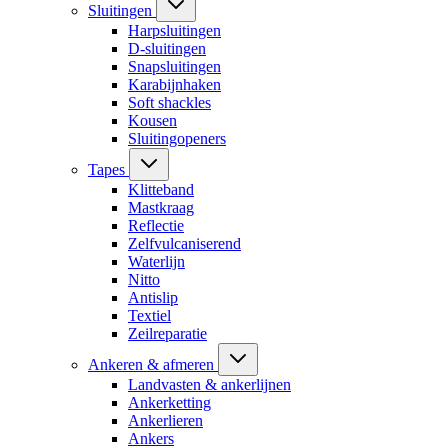
Sluitingen
Harpsluitingen
D-sluitingen
Snapsluitingen
Karabijnhaken
Soft shackles
Kousen
Sluitingopeners
Tapes
Klitteband
Mastkraag
Reflectie
Zelfvulcaniserend
Waterlijn
Nitto
Antislip
Textiel
Zeilreparatie
Ankeren & afmeren
Landvasten & ankerlijnen
Ankerketting
Ankerlieren
Ankers