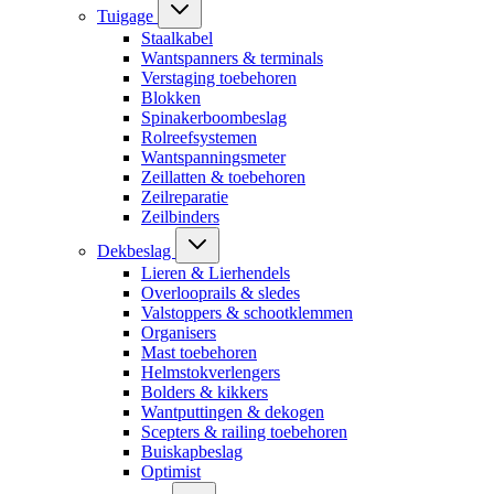
Tuigage
Staalkabel
Wantspanners & terminals
Verstaging toebehoren
Blokken
Spinakerboombeslag
Rolreefsystemen
Wantspanningsmeter
Zeillatten & toebehoren
Zeilreparatie
Zeilbinders
Dekbeslag
Lieren & Lierhendels
Overlooprails & sledes
Valstoppers & schootklemmen
Organisers
Mast toebehoren
Helmstokverlengers
Bolders & kikkers
Wantputtingen & dekogen
Scepters & railing toebehoren
Buiskapbeslag
Optimist