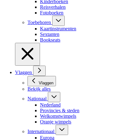
Kinderboeken
Reisverhalen
Fotoboeken
Toebehoren
Kaartinstrumenten
Sextanten
Bookseats
Vlaggen
Vlaggen
Bekijk alles
Nationaal
Nederland
Provincies & steden
Welkomstwimpels
Oranje wimpels
Internationaal
Europa