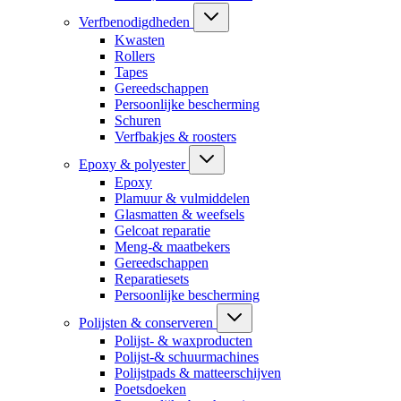
Verfbenodigdheden
Kwasten
Rollers
Tapes
Gereedschappen
Persoonlijke bescherming
Schuren
Verfbakjes & roosters
Epoxy & polyester
Epoxy
Plamuur & vulmiddelen
Glasmatten & weefsels
Gelcoat reparatie
Meng-& maatbekers
Gereedschappen
Reparatiesets
Persoonlijke bescherming
Polijsten & conserveren
Polijst- & waxproducten
Polijst-& schuurmachines
Polijstpads & matteerschijven
Poetsdoeken