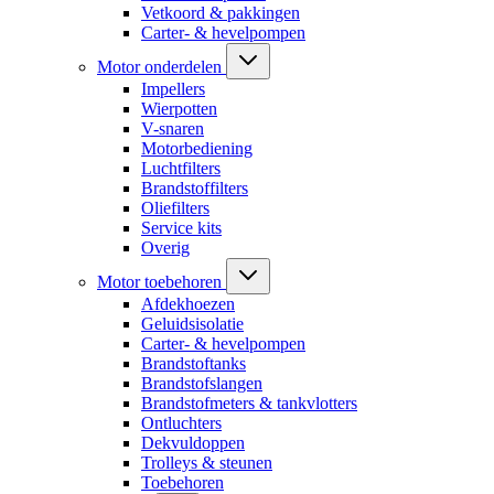
Vetkoord & pakkingen
Carter- & hevelpompen
Motor onderdelen
Impellers
Wierpotten
V-snaren
Motorbediening
Luchtfilters
Brandstoffilters
Oliefilters
Service kits
Overig
Motor toebehoren
Afdekhoezen
Geluidsisolatie
Carter- & hevelpompen
Brandstoftanks
Brandstofslangen
Brandstofmeters & tankvlotters
Ontluchters
Dekvuldoppen
Trolleys & steunen
Toebehoren