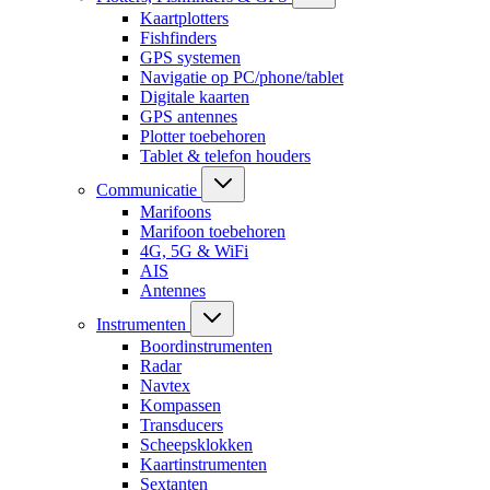
Kaartplotters
Fishfinders
GPS systemen
Navigatie op PC/phone/tablet
Digitale kaarten
GPS antennes
Plotter toebehoren
Tablet & telefon houders
Communicatie
Marifoons
Marifoon toebehoren
4G, 5G & WiFi
AIS
Antennes
Instrumenten
Boordinstrumenten
Radar
Navtex
Kompassen
Transducers
Scheepsklokken
Kaartinstrumenten
Sextanten