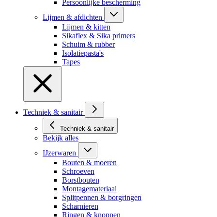
Persoonlijke bescherming
Lijmen & afdichten
Lijmen & kitten
Sikaflex & Sika primers
Schuim & rubber
Isolatiepasta's
Tapes
Techniek & sanitair
Techniek & sanitair
Bekijk alles
IJzerwaren
Bouten & moeren
Schroeven
Borstbouten
Montagemateriaal
Splitpennen & borgringen
Scharnieren
Ringen & knoppen