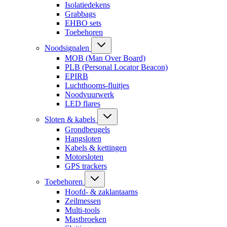
Isolatiedekens
Grabbags
EHBO sets
Toebehoren
Noodsignalen
MOB (Man Over Board)
PLB (Personal Locator Beacon)
EPIRB
Luchthoorns-fluitjes
Noodvuurwerk
LED flares
Sloten & kabels
Grondbeugels
Hangsloten
Kabels & kettingen
Motorsloten
GPS trackers
Toebehoren
Hoofd- & zaklantaarns
Zeilmessen
Multi-tools
Mastbroeken