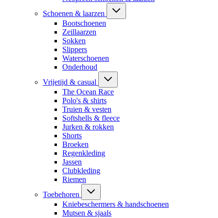
Schoenen & laarzen
Bootschoenen
Zeillaarzen
Sokken
Slippers
Waterschoenen
Onderhoud
Vrijetijd & casual
The Ocean Race
Polo's & shirts
Truien & vesten
Softshells & fleece
Jurken & rokken
Shorts
Broeken
Regenkleding
Jassen
Clubkleding
Riemen
Toebehoren
Kniebeschermers & handschoenen
Mutsen & sjaals