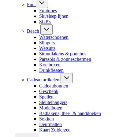
Fun
Funtubes
Ski/sleep lijnen
SUP's
Beach
Waterschoenen
Slippers
Wetsuits
Strandlakens & ponchos
Parasols & zonneschermen
Koelboxen
Drinkflessen
Cadeau artikelen
Cadeaubonnen
Geschenk
Spellen
Sleutelhangers
Modelboten
Badlakens, thee- & handdoeken
Sokken
Deurmatten
Kaart Zuiderzee