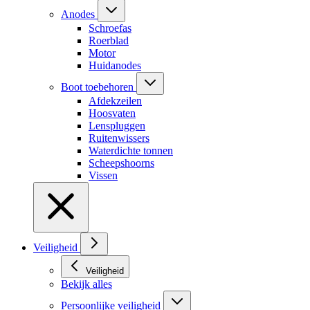
Anodes
Schroefas
Roerblad
Motor
Huidanodes
Boot toebehoren
Afdekzeilen
Hoosvaten
Lenspluggen
Ruitenwissers
Waterdichte tonnen
Scheepshoorns
Vissen
Veiligheid
Veiligheid
Bekijk alles
Persoonlijke veiligheid