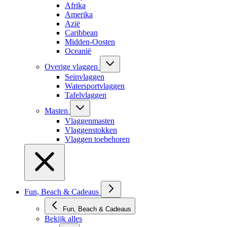
Afrika
Amerika
Azië
Caribbean
Midden-Oosten
Oceanië
Overige vlaggen
Seinvlaggen
Watersportvlaggen
Tafelvlaggen
Masten
Vlaggenmasten
Vlaggenstokken
Vlaggen toebehoren
Fun, Beach & Cadeaus
Fun, Beach & Cadeaus
Bekijk alles