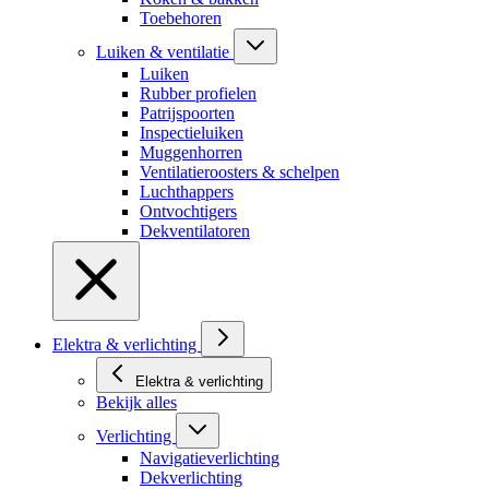
Toebehoren
Luiken & ventilatie
Luiken
Rubber profielen
Patrijspoorten
Inspectieluiken
Muggenhorren
Ventilatieroosters & schelpen
Luchthappers
Ontvochtigers
Dekventilatoren
Elektra & verlichting
Elektra & verlichting
Bekijk alles
Verlichting
Navigatieverlichting
Dekverlichting