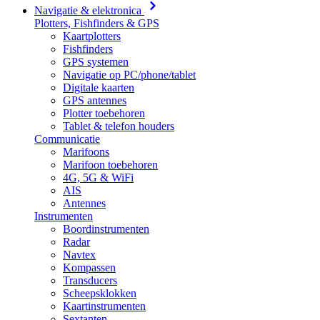
Navigatie & elektronica
Plotters, Fishfinders & GPS
Kaartplotters
Fishfinders
GPS systemen
Navigatie op PC/phone/tablet
Digitale kaarten
GPS antennes
Plotter toebehoren
Tablet & telefon houders
Communicatie
Marifoons
Marifoon toebehoren
4G, 5G & WiFi
AIS
Antennes
Instrumenten
Boordinstrumenten
Radar
Navtex
Kompassen
Transducers
Scheepsklokken
Kaartinstrumenten
Sextanten