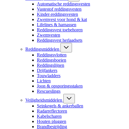
Automatische reddingsvesten
Vastestof reddingsvesten
Kinder-reddingsvesten
Zwemvest voor hond & kat
Lifelines & harnassen
Reddingsvest toebehoren
Zwemvesten
Reddingsvest herlaadsets
Reddingsmiddelen
Reddingsvlotten
Reddingsboeien
Reddingslijnen
Drijfankers
Touwladders
Lichten
Joon & opsporingsstaken
Rescueslings
Veiligheidsmiddelen
Seinkegels & ankerballen
Radarreflectoren
Kabelscharen
Houten pluggen
Brandbestrijding