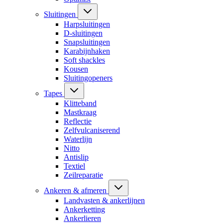
Sluitingen
Harpsluitingen
D-sluitingen
Snapsluitingen
Karabijnhaken
Soft shackles
Kousen
Sluitingopeners
Tapes
Klitteband
Mastkraag
Reflectie
Zelfvulcaniserend
Waterlijn
Nitto
Antislip
Textiel
Zeilreparatie
Ankeren & afmeren
Landvasten & ankerlijnen
Ankerketting
Ankerlieren