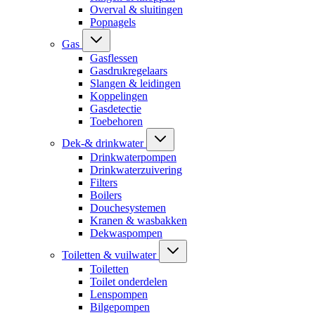
Overval & sluitingen
Popnagels
Gas
Gasflessen
Gasdrukregelaars
Slangen & leidingen
Koppelingen
Gasdetectie
Toebehoren
Dek-& drinkwater
Drinkwaterpompen
Drinkwaterzuivering
Filters
Boilers
Douchesystemen
Kranen & wasbakken
Dekwaspompen
Toiletten & vuilwater
Toiletten
Toilet onderdelen
Lenspompen
Bilgepompen