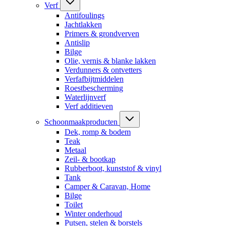
Verf
Antifoulings
Jachtlakken
Primers & grondverven
Antislip
Bilge
Olie, vernis & blanke lakken
Verdunners & ontvetters
Verfafbijtmiddelen
Roestbescherming
Waterlijnverf
Verf additieven
Schoonmaakproducten
Dek, romp & bodem
Teak
Metaal
Zeil- & bootkap
Rubberboot, kunststof & vinyl
Tank
Camper & Caravan, Home
Bilge
Toilet
Winter onderhoud
Putsen, stelen & borstels