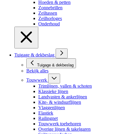
Hoeden & petten
Zonnebrillen
Zeiltassen
Zeilhorloges
Onderhoud
Tuigage & dekbeslag
Tuigage & dekbeslag
Bekijk alles
Touwwerk
Trimlijnen, vallen & schoten
Klassieke lijnen
Landvasten & ankerlijnen
Kite- & windsurflijnen
Vlaggenlijnen
Elastiek
Railingnet
Touwwerk toebehoren
Overige lijnen & takelgaren