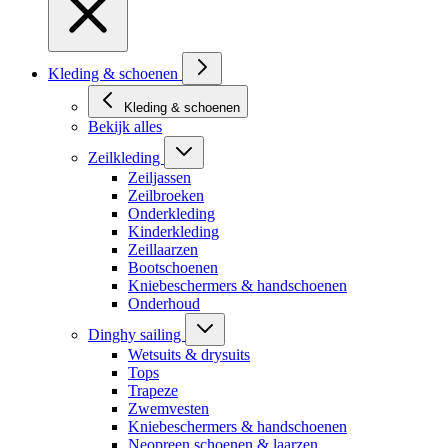
Kleding & schoenen
Kleding & schoenen
Bekijk alles
Zeilkleding
Zeiljassen
Zeilbroeken
Onderkleding
Kinderkleding
Zeillaarzen
Bootschoenen
Kniebeschermers & handschoenen
Onderhoud
Dinghy sailing
Wetsuits & drysuits
Tops
Trapeze
Zwemvesten
Kniebeschermers & handschoenen
Neopreen schoenen & laarzen