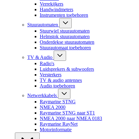
Verrekijkers
Handwindmeters
Instrumenten toebehoren
Stuurautomaten
Stuurwiel stuurautomaten
Helmstok stuurautomaten
Onderdekse stuurautomaten
Stuurautomaat toebehoren
TV & Audio
Radio's
Luidsprekers & subwoofers
Versterkers
TV & audio antennes
Audio toebehoren
Netwerkkabels
Raymarine STNG
NMEA 2000
Raymarine STNG naar ST1
NMEA 2000 naar NMEA 0183
Raymarine RayNet
Motorinformatie