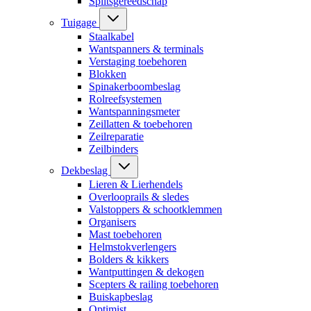
Splitsgereedschap
Tuigage
Staalkabel
Wantspanners & terminals
Verstaging toebehoren
Blokken
Spinakerboombeslag
Rolreefsystemen
Wantspanningsmeter
Zeillatten & toebehoren
Zeilreparatie
Zeilbinders
Dekbeslag
Lieren & Lierhendels
Overlooprails & sledes
Valstoppers & schootklemmen
Organisers
Mast toebehoren
Helmstokverlengers
Bolders & kikkers
Wantputtingen & dekogen
Scepters & railing toebehoren
Buiskapbeslag
Optimist