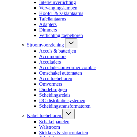
Interieurverlichting
Vervangingslampen
Hoofd- & zaklantaarns
Tafellantaarns
Adapters
Dimmers
Verlichting toebehoren
Stroomvoorziening
Accu's & batterijen
Accumonitors
Acculaders
Acculader-omvormer combi's
Omschakel automaten
Accu toebehoren
Omvormers
Diodebruggen
Scheidingsrelais
DC distributie systemen
Scheidingstransformatoren
Kabel toebehoren
Schakelpanelen
Walstroom
Stekkers & stopcontacten