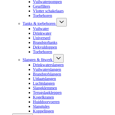
Vuilwaterpompen
Geurfilters
Vlotter schakelaars
Toebehoren
Tanks & toebehoren
Vuilwater
Drinkwater
Universeel
Brandstoftanks
Dekvuldoppen
Toebehoren
Slangen & fitwerk
Drinkwaterslangen
Vuilwaterslangen
Brandstofslangen
Uitlaatslangen
Luchtslangen
Slangklemmen
Terugslagkleppen
Kogelkranen
Huiddoorvoeren
Slangtules
Koppelingen