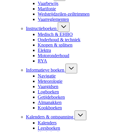
Vaarbewijs
Marifonie
Wedstrijdzeilen-zeiltrimmen
Vaarreglementen
Instructieboeken
Medisch & EHBO
Onderhoud & techniek
Knopen & splitsen
Elektra
Motoronderhoud
RYA
Informatieve boeken
Navigatie
Meteorologie
Vaargidsen
Logboeken
Getijdeboeken
Almanakken
Kookboeken
Kalenders & ontspanning
Kalenders
Leesboeken