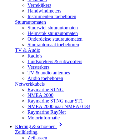
Verrekijkers
Handwindmeters
Instrumenten toebehoren
Stuurautomaten
Stuurwiel stuurautomaten
Helmstok stuurautomaten
Onderdekse stuurautomaten
Stuurautomaat toebehoren
TV & Audio
Radio's
Luidsprekers & subwoofers
Versterkers
TV & audio antennes
Audio toebehoren
Netwerkkabels
Raymarine STNG
NMEA 2000
Raymarine STNG naar ST1
NMEA 2000 naar NMEA 0183
Raymarine RayNet
Motorinformatie
Kleding & schoenen
Zeilkleding
Zeiljassen