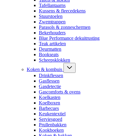
Tafellantaarns
Kussens & fleecedekens
Stuurstoelen
Zwemtrappen
Parasols & zonneschermen
Bekerhouders
Blue Performance dekuitrusting
Teak artikelen
Deurmatten
Bookseats
Scheepsklokken
Koken & kombuis
Drinkflessen
Gasflessen
Gasdetectie
Gascomforts & ovens
Koelkasten
Koelboxen
Barbecues
Keukentextiel
Serviesgoed
Prullenbakken
Kookboeken
Koken & bakken