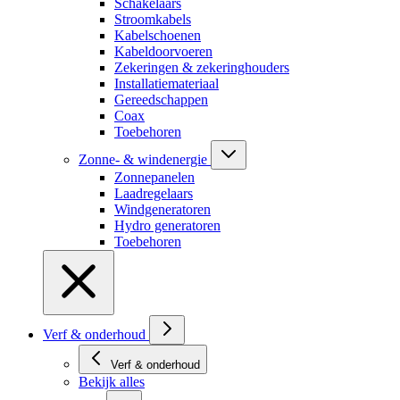
Schakelaars
Stroomkabels
Kabelschoenen
Kabeldoorvoeren
Zekeringen & zekeringhouders
Installatiemateriaal
Gereedschappen
Coax
Toebehoren
Zonne- & windenergie
Zonnepanelen
Laadregelaars
Windgeneratoren
Hydro generatoren
Toebehoren
Verf & onderhoud
Verf & onderhoud
Bekijk alles