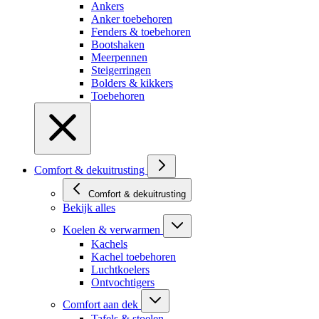
Ankers
Anker toebehoren
Fenders & toebehoren
Bootshaken
Meerpennen
Steigerringen
Bolders & kikkers
Toebehoren
Comfort & dekuitrusting
Comfort & dekuitrusting
Bekijk alles
Koelen & verwarmen
Kachels
Kachel toebehoren
Luchtkoelers
Ontvochtigers
Comfort aan dek
Tafels & stoelen