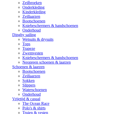
Zeilbroeken
Onderkleding
Kinderkleding
Zeillaarzen
Bootschoenen
Kniebeschermers & handschoenen
Onderhoud
Dinghy sailing
Wetsuits & drysuits
Tops
Trapeze
Zwemvesten
Kniebeschermers & handschoenen
Neopreen schoenen & laarzen
Schoenen & laarzen
Bootschoenen
Zeillaarzen
Sokken
Slippers
Waterschoenen
Onderhoud
Vrijetijd & casual
The Ocean Race
Polo's & shirts
Truien & vesten