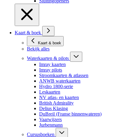
Sluitingopeners
Kaart & boek
Kaart & boek
Bekijk alles
Waterkaarten & pilots
Imray kaarten
Imray pilots
Stroomkaarten & atlassen
ANWB waterkaarten
Hydro 1800-serie
Leskaarten
NV atlas- en kaarten
British Admirality
Delius Klasing
DuBreil (Franse binnenwateren)
Vaarwijzers
Jurbenmann
Cursusboeken