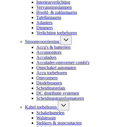
Interieurverlichting
Vervangingslampen
Hoofd- & zaklantaarns
Tafellantaarns
Adapters
Dimmers
Verlichting toebehoren
Stroomvoorziening
Accu's & batterijen
Accumonitors
Acculaders
Acculader-omvormer combi's
Omschakel automaten
Accu toebehoren
Omvormers
Diodebruggen
Scheidingsrelais
DC distributie systemen
Scheidingstransformatoren
Kabel toebehoren
Schakelpanelen
Walstroom
Stekkers & stopcontacten