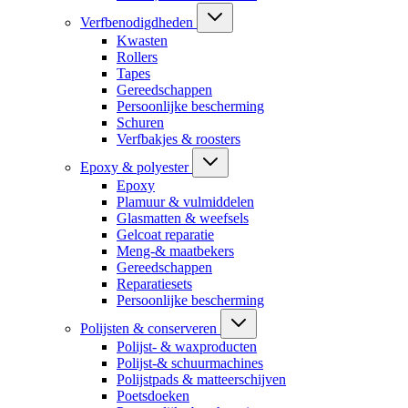
Verfbenodigdheden
Kwasten
Rollers
Tapes
Gereedschappen
Persoonlijke bescherming
Schuren
Verfbakjes & roosters
Epoxy & polyester
Epoxy
Plamuur & vulmiddelen
Glasmatten & weefsels
Gelcoat reparatie
Meng-& maatbekers
Gereedschappen
Reparatiesets
Persoonlijke bescherming
Polijsten & conserveren
Polijst- & waxproducten
Polijst-& schuurmachines
Polijstpads & matteerschijven
Poetsdoeken