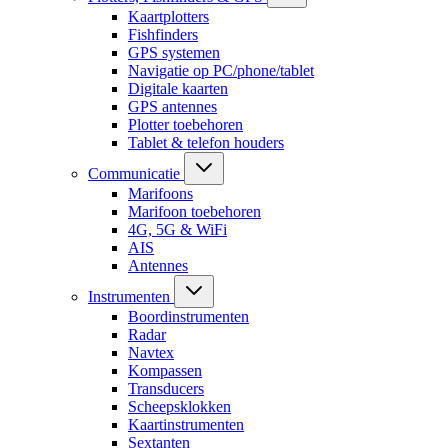
Kaartplotters
Fishfinders
GPS systemen
Navigatie op PC/phone/tablet
Digitale kaarten
GPS antennes
Plotter toebehoren
Tablet & telefon houders
Communicatie
Marifoons
Marifoon toebehoren
4G, 5G & WiFi
AIS
Antennes
Instrumenten
Boordinstrumenten
Radar
Navtex
Kompassen
Transducers
Scheepsklokken
Kaartinstrumenten
Sextanten