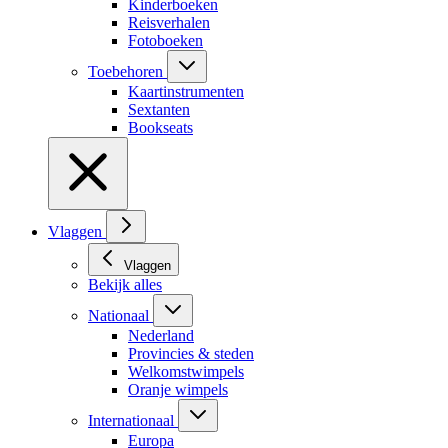
Kinderboeken
Reisverhalen
Fotoboeken
Toebehoren
Kaartinstrumenten
Sextanten
Bookseats
Vlaggen
Vlaggen
Bekijk alles
Nationaal
Nederland
Provincies & steden
Welkomstwimpels
Oranje wimpels
Internationaal
Europa