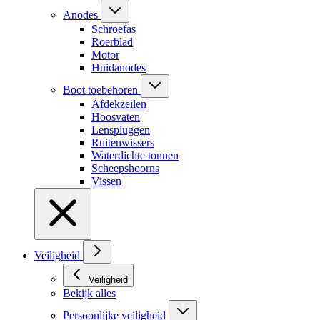
Anodes
Schroefas
Roerblad
Motor
Huidanodes
Boot toebehoren
Afdekzeilen
Hoosvaten
Lenspluggen
Ruitenwissers
Waterdichte tonnen
Scheepshoorns
Vissen
Veiligheid
Veiligheid
Bekijk alles
Persoonlijke veiligheid