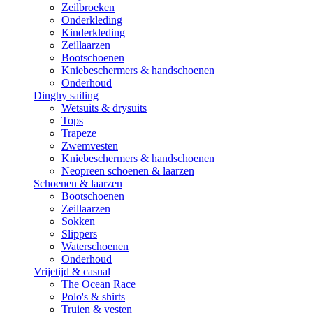
Zeilbroeken
Onderkleding
Kinderkleding
Zeillaarzen
Bootschoenen
Kniebeschermers & handschoenen
Onderhoud
Dinghy sailing
Wetsuits & drysuits
Tops
Trapeze
Zwemvesten
Kniebeschermers & handschoenen
Neopreen schoenen & laarzen
Schoenen & laarzen
Bootschoenen
Zeillaarzen
Sokken
Slippers
Waterschoenen
Onderhoud
Vrijetijd & casual
The Ocean Race
Polo's & shirts
Truien & vesten