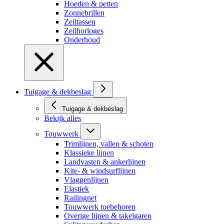
Hoeden & petten
Zonnebrillen
Zeiltassen
Zeilhorloges
Onderhoud
Tuigage & dekbeslag
Tuigage & dekbeslag
Bekijk alles
Touwwerk
Trimlijnen, vallen & schoten
Klassieke lijnen
Landvasten & ankerlijnen
Kite- & windsurflijnen
Vlaggenlijnen
Elastiek
Railingnet
Touwwerk toebehoren
Overige lijnen & takelgaren