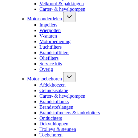
Vetkoord & pakkingen
Carter- & hevelpompen
Motor onderdelen
Impellers
Wierpotten
V-snaren
Motorbediening
Luchtfilters
Brandstoffilters
Oliefilters
Service kits
Overig
Motor toebehoren
Afdekhoezen
Geluidsisolatie
Carter- & hevelpompen
Brandstoftanks
Brandstofslangen
Brandstofmeters & tankvlotters
Ontluchters
Dekvuldoppen
Trolleys & steunen
Toebehoren