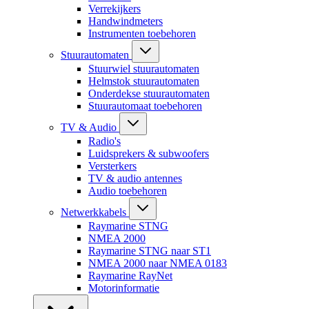
Verrekijkers
Handwindmeters
Instrumenten toebehoren
Stuurautomaten
Stuurwiel stuurautomaten
Helmstok stuurautomaten
Onderdekse stuurautomaten
Stuurautomaat toebehoren
TV & Audio
Radio's
Luidsprekers & subwoofers
Versterkers
TV & audio antennes
Audio toebehoren
Netwerkkabels
Raymarine STNG
NMEA 2000
Raymarine STNG naar ST1
NMEA 2000 naar NMEA 0183
Raymarine RayNet
Motorinformatie