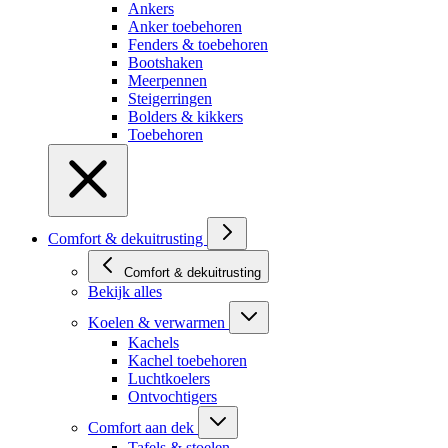
Ankers
Anker toebehoren
Fenders & toebehoren
Bootshaken
Meerpennen
Steigerringen
Bolders & kikkers
Toebehoren
Comfort & dekuitrusting
Comfort & dekuitrusting
Bekijk alles
Koelen & verwarmen
Kachels
Kachel toebehoren
Luchtkoelers
Ontvochtigers
Comfort aan dek
Tafels & stoelen