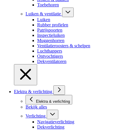
Toebehoren
Luiken & ventilatie
Luiken
Rubber profielen
Patrijspoorten
Inspectieluiken
Muggenhorren
Ventilatieroosters & schelpen
Luchthappers
Ontvochtigers
Dekventilatoren
Elektra & verlichting
Elektra & verlichting
Bekijk alles
Verlichting
Navigatieverlichting
Dekverlichting