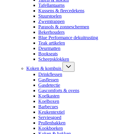
Tafellantaarns
Kussens & fleecedekens
Stuurstoelen
Zwemtrappen
Parasols & zonneschermen
Bekerhouders
Blue Performance dekuitrusting
Teak artikelen
Deurmatten
Bookseats
Scheepsklokken
Koken & kombuis
Drinkflessen
Gasflessen
Gasdetectie
Gascomforts & ovens
Koelkasten
Koelboxen
Barbecues
Keukentextiel
Serviesgoed
Prullenbakken
Kookboeken
Koken & bakken