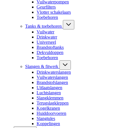
Vuilwaterpompen
Geurfilters
Vlotter schakelaars
Toebehoren
Tanks & toebehoren
Vuilwater
Drinkwater
Universeel
Brandstoftanks
Dekvuldoppen
Toebehoren
Slangen & fitwerk
Drinkwaterslangen
Vuilwaterslangen
Brandstofslangen
Uitlaatslangen
Luchtslangen
Slangklemmen
Terugslagkleppen
Kogelkranen
Huiddoorvoeren
Slangtules
Koppelingen