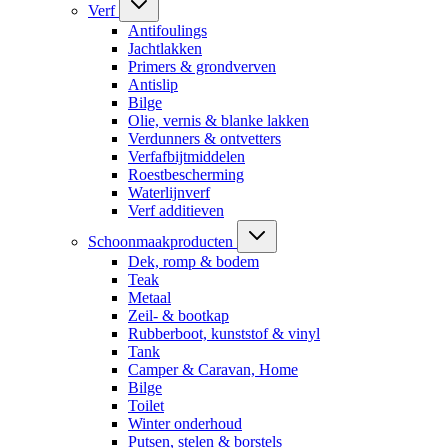
Verf
Antifoulings
Jachtlakken
Primers & grondverven
Antislip
Bilge
Olie, vernis & blanke lakken
Verdunners & ontvetters
Verfafbijtmiddelen
Roestbescherming
Waterlijnverf
Verf additieven
Schoonmaakproducten
Dek, romp & bodem
Teak
Metaal
Zeil- & bootkap
Rubberboot, kunststof & vinyl
Tank
Camper & Caravan, Home
Bilge
Toilet
Winter onderhoud
Putsen, stelen & borstels