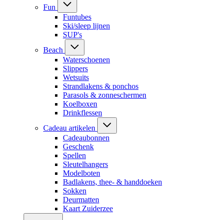
Fun
Funtubes
Ski/sleep lijnen
SUP's
Beach
Waterschoenen
Slippers
Wetsuits
Strandlakens & ponchos
Parasols & zonneschermen
Koelboxen
Drinkflessen
Cadeau artikelen
Cadeaubonnen
Geschenk
Spellen
Sleutelhangers
Modelboten
Badlakens, thee- & handdoeken
Sokken
Deurmatten
Kaart Zuiderzee