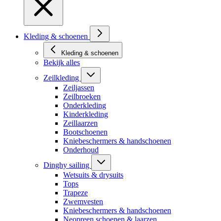
Kleding & schoenen
Kleding & schoenen
Bekijk alles
Zeilkleding
Zeiljassen
Zeilbroeken
Onderkleding
Kinderkleding
Zeillaarzen
Bootschoenen
Kniebeschermers & handschoenen
Onderhoud
Dinghy sailing
Wetsuits & drysuits
Tops
Trapeze
Zwemvesten
Kniebeschermers & handschoenen
Neopreen schoenen & laarzen