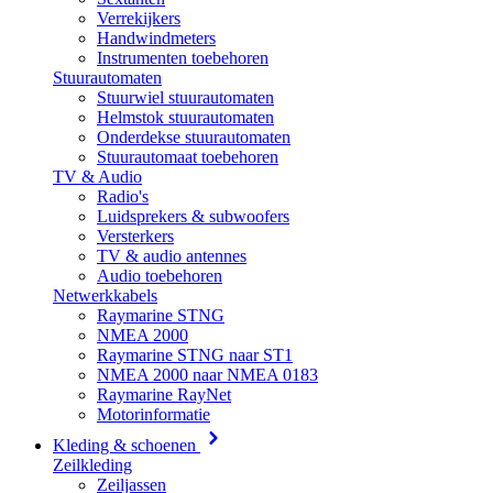
Verrekijkers
Handwindmeters
Instrumenten toebehoren
Stuurautomaten
Stuurwiel stuurautomaten
Helmstok stuurautomaten
Onderdekse stuurautomaten
Stuurautomaat toebehoren
TV & Audio
Radio's
Luidsprekers & subwoofers
Versterkers
TV & audio antennes
Audio toebehoren
Netwerkkabels
Raymarine STNG
NMEA 2000
Raymarine STNG naar ST1
NMEA 2000 naar NMEA 0183
Raymarine RayNet
Motorinformatie
Kleding & schoenen
Zeilkleding
Zeiljassen