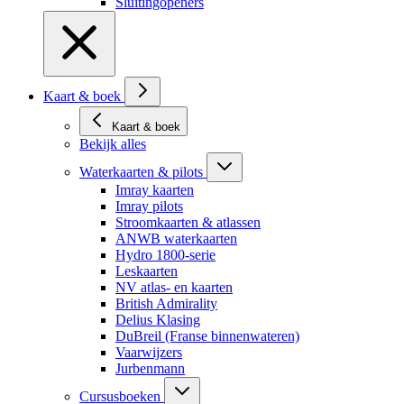
Sluitingopeners
Kaart & boek
Kaart & boek
Bekijk alles
Waterkaarten & pilots
Imray kaarten
Imray pilots
Stroomkaarten & atlassen
ANWB waterkaarten
Hydro 1800-serie
Leskaarten
NV atlas- en kaarten
British Admirality
Delius Klasing
DuBreil (Franse binnenwateren)
Vaarwijzers
Jurbenmann
Cursusboeken