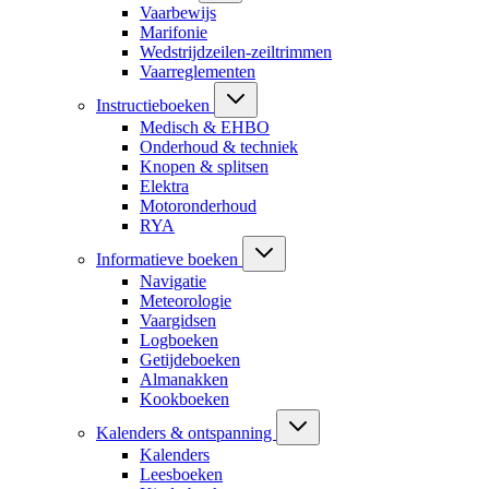
Vaarbewijs
Marifonie
Wedstrijdzeilen-zeiltrimmen
Vaarreglementen
Instructieboeken
Medisch & EHBO
Onderhoud & techniek
Knopen & splitsen
Elektra
Motoronderhoud
RYA
Informatieve boeken
Navigatie
Meteorologie
Vaargidsen
Logboeken
Getijdeboeken
Almanakken
Kookboeken
Kalenders & ontspanning
Kalenders
Leesboeken