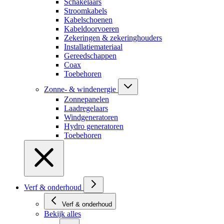
Schakelaars
Stroomkabels
Kabelschoenen
Kabeldoorvoeren
Zekeringen & zekeringhouders
Installatiemateriaal
Gereedschappen
Coax
Toebehoren
Zonne- & windenergie
Zonnepanelen
Laadregelaars
Windgeneratoren
Hydro generatoren
Toebehoren
Verf & onderhoud
Verf & onderhoud
Bekijk alles