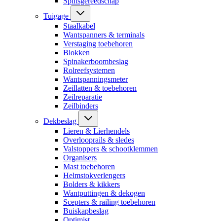
Splitsgereedschap
Tuigage
Staalkabel
Wantspanners & terminals
Verstaging toebehoren
Blokken
Spinakerboombeslag
Rolreefsystemen
Wantspanningsmeter
Zeillatten & toebehoren
Zeilreparatie
Zeilbinders
Dekbeslag
Lieren & Lierhendels
Overlooprails & sledes
Valstoppers & schootklemmen
Organisers
Mast toebehoren
Helmstokverlengers
Bolders & kikkers
Wantputtingen & dekogen
Scepters & railing toebehoren
Buiskapbeslag
Optimist