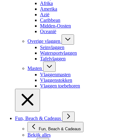
Afrika
Amerika
Azië
Caribbean
Midden-Oosten
Oceanië
Overige vlaggen
Seinvlaggen
Watersportvlaggen
Tafelvlaggen
Masten
Vlaggenmasten
Vlaggenstokken
Vlaggen toebehoren
Fun, Beach & Cadeaus
Fun, Beach & Cadeaus
Bekijk alles