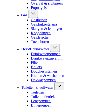
Overval & sluitingen
Popnagels
Gas
Gasflessen
Gasdrukregelaars
Slangen & leidingen
Koppelingen
Gasdetectie
Toebehoren
Dek-& drinkwater
Drinkwaterpompen
Drinkwaterzuivering
Filters
Boilers
Douchesystemen
Kranen & wasbakken
Dekwaspompen
Toiletten & vuilwater
Toiletten
Toilet onderdelen
Lenspompen
Bilgepompen