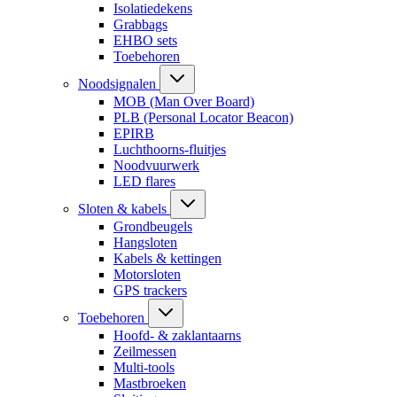
Isolatiedekens
Grabbags
EHBO sets
Toebehoren
Noodsignalen
MOB (Man Over Board)
PLB (Personal Locator Beacon)
EPIRB
Luchthoorns-fluitjes
Noodvuurwerk
LED flares
Sloten & kabels
Grondbeugels
Hangsloten
Kabels & kettingen
Motorsloten
GPS trackers
Toebehoren
Hoofd- & zaklantaarns
Zeilmessen
Multi-tools
Mastbroeken