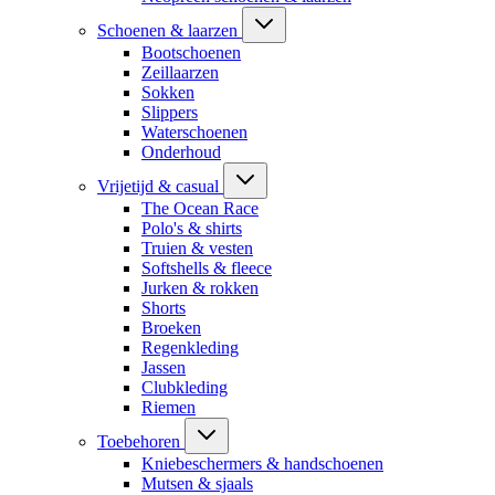
Schoenen & laarzen
Bootschoenen
Zeillaarzen
Sokken
Slippers
Waterschoenen
Onderhoud
Vrijetijd & casual
The Ocean Race
Polo's & shirts
Truien & vesten
Softshells & fleece
Jurken & rokken
Shorts
Broeken
Regenkleding
Jassen
Clubkleding
Riemen
Toebehoren
Kniebeschermers & handschoenen
Mutsen & sjaals