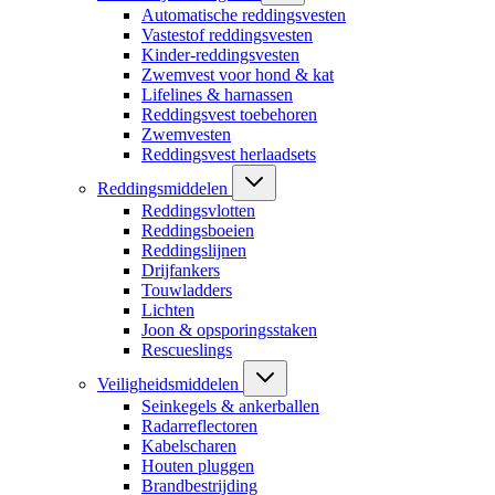
Automatische reddingsvesten
Vastestof reddingsvesten
Kinder-reddingsvesten
Zwemvest voor hond & kat
Lifelines & harnassen
Reddingsvest toebehoren
Zwemvesten
Reddingsvest herlaadsets
Reddingsmiddelen
Reddingsvlotten
Reddingsboeien
Reddingslijnen
Drijfankers
Touwladders
Lichten
Joon & opsporingsstaken
Rescueslings
Veiligheidsmiddelen
Seinkegels & ankerballen
Radarreflectoren
Kabelscharen
Houten pluggen
Brandbestrijding