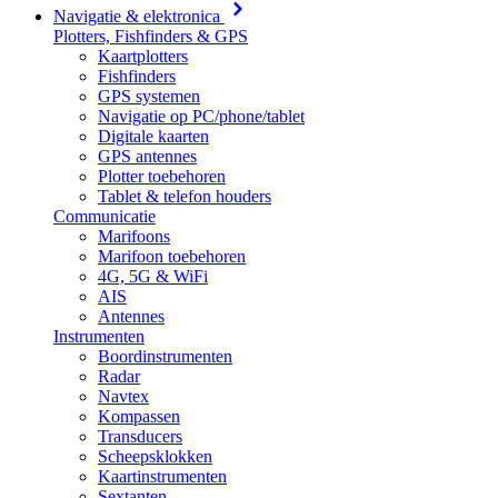
Navigatie & elektronica
Plotters, Fishfinders & GPS
Kaartplotters
Fishfinders
GPS systemen
Navigatie op PC/phone/tablet
Digitale kaarten
GPS antennes
Plotter toebehoren
Tablet & telefon houders
Communicatie
Marifoons
Marifoon toebehoren
4G, 5G & WiFi
AIS
Antennes
Instrumenten
Boordinstrumenten
Radar
Navtex
Kompassen
Transducers
Scheepsklokken
Kaartinstrumenten
Sextanten