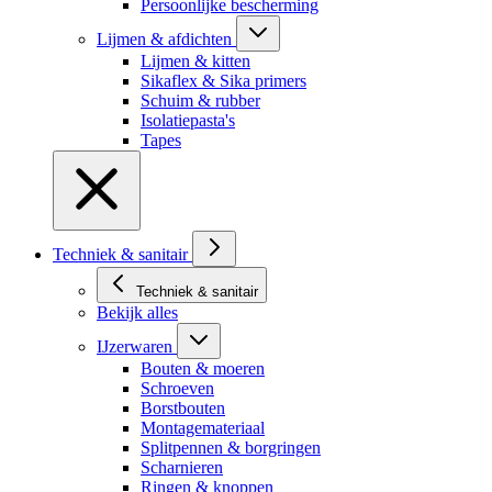
Persoonlijke bescherming
Lijmen & afdichten
Lijmen & kitten
Sikaflex & Sika primers
Schuim & rubber
Isolatiepasta's
Tapes
Techniek & sanitair
Techniek & sanitair
Bekijk alles
IJzerwaren
Bouten & moeren
Schroeven
Borstbouten
Montagemateriaal
Splitpennen & borgringen
Scharnieren
Ringen & knoppen