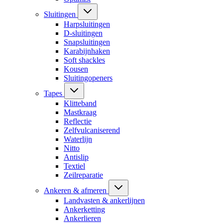
Sluitingen
Harpsluitingen
D-sluitingen
Snapsluitingen
Karabijnhaken
Soft shackles
Kousen
Sluitingopeners
Tapes
Klitteband
Mastkraag
Reflectie
Zelfvulcaniserend
Waterlijn
Nitto
Antislip
Textiel
Zeilreparatie
Ankeren & afmeren
Landvasten & ankerlijnen
Ankerketting
Ankerlieren