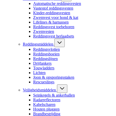
Automatische reddingsvesten
Vastestof reddingsvesten
Kinder-reddingsvesten
Zwemvest voor hond & kat
Lifelines & harnassen
Reddingsvest toebehoren
Zwemvesten
Reddingsvest herlaadsets
Reddingsmiddelen
Reddingsvlotten
Reddingsboeien
Reddingslijnen
Drijfankers
Touwladders
Lichten
Joon & opsporingsstaken
Rescueslings
Veiligheidsmiddelen
Seinkegels & ankerballen
Radarreflectoren
Kabelscharen
Houten pluggen
Brandbestrijding