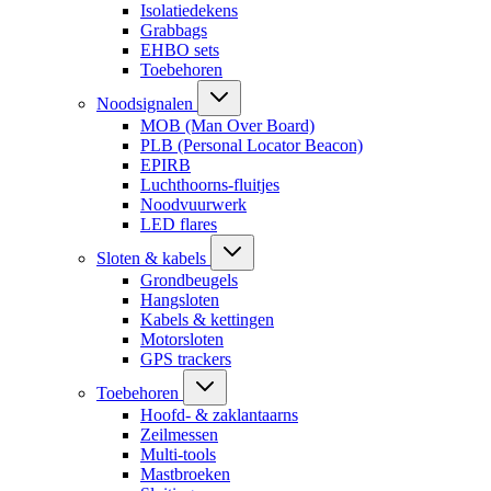
Isolatiedekens
Grabbags
EHBO sets
Toebehoren
Noodsignalen
MOB (Man Over Board)
PLB (Personal Locator Beacon)
EPIRB
Luchthoorns-fluitjes
Noodvuurwerk
LED flares
Sloten & kabels
Grondbeugels
Hangsloten
Kabels & kettingen
Motorsloten
GPS trackers
Toebehoren
Hoofd- & zaklantaarns
Zeilmessen
Multi-tools
Mastbroeken