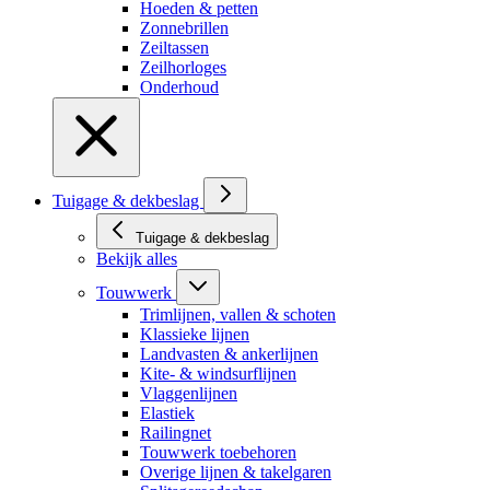
Hoeden & petten
Zonnebrillen
Zeiltassen
Zeilhorloges
Onderhoud
Tuigage & dekbeslag
Tuigage & dekbeslag
Bekijk alles
Touwwerk
Trimlijnen, vallen & schoten
Klassieke lijnen
Landvasten & ankerlijnen
Kite- & windsurflijnen
Vlaggenlijnen
Elastiek
Railingnet
Touwwerk toebehoren
Overige lijnen & takelgaren