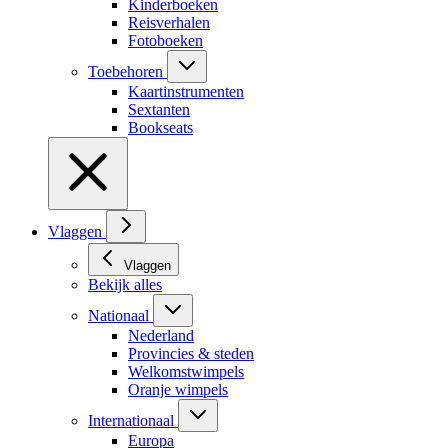
Kinderboeken
Reisverhalen
Fotoboeken
Toebehoren
Kaartinstrumenten
Sextanten
Bookseats
Vlaggen
Vlaggen
Bekijk alles
Nationaal
Nederland
Provincies & steden
Welkomstwimpels
Oranje wimpels
Internationaal
Europa