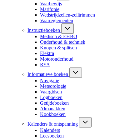
Vaarbewijs
Marifonie
Wedstrijdzeilen-zeiltrimmen
Vaarreglementen
Instructieboeken
Medisch & EHBO
Onderhoud & techniek
Knopen & splitsen
Elektra
Motoronderhoud
RYA
Informatieve boeken
Navigatie
Meteorologie
Vaargidsen
Logboeken
Getijdeboeken
Almanakken
Kookboeken
Kalenders & ontspanning
Kalenders
Leesboeken