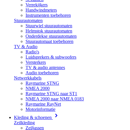
Verrekijkers
Handwindmeters
Instrumenten toebehoren
Stuurautomaten
Stuurwiel stuurautomaten
Helmstok stuurautomaten
Onderdekse stuurautomaten
Stuurautomaat toebehoren
TV & Audio
Radio's
Luidsprekers & subwoofers
Versterkers
TV & audio antennes
Audio toebehoren
Netwerkkabels
Raymarine STNG
NMEA 2000
Raymarine STNG naar ST1
NMEA 2000 naar NMEA 0183
Raymarine RayNet
Motorinformatie
Kleding & schoenen
Zeilkleding
Zeiljassen