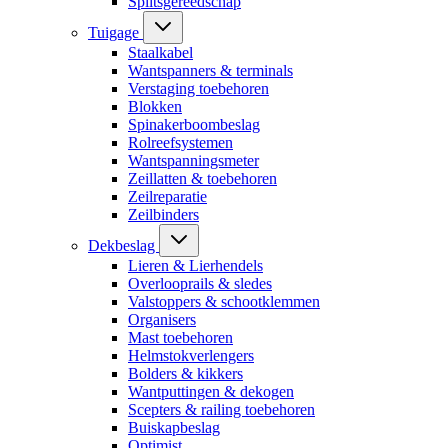
Splitsgereedschap
Tuigage
Staalkabel
Wantspanners & terminals
Verstaging toebehoren
Blokken
Spinakerboombeslag
Rolreefsystemen
Wantspanningsmeter
Zeillatten & toebehoren
Zeilreparatie
Zeilbinders
Dekbeslag
Lieren & Lierhendels
Overlooprails & sledes
Valstoppers & schootklemmen
Organisers
Mast toebehoren
Helmstokverlengers
Bolders & kikkers
Wantputtingen & dekogen
Scepters & railing toebehoren
Buiskapbeslag
Optimist