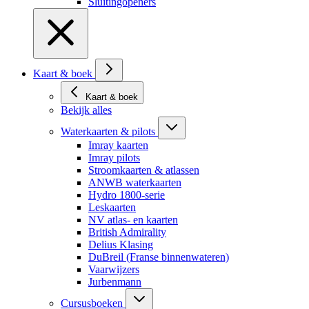
Sluitingopeners
Kaart & boek
Kaart & boek
Bekijk alles
Waterkaarten & pilots
Imray kaarten
Imray pilots
Stroomkaarten & atlassen
ANWB waterkaarten
Hydro 1800-serie
Leskaarten
NV atlas- en kaarten
British Admirality
Delius Klasing
DuBreil (Franse binnenwateren)
Vaarwijzers
Jurbenmann
Cursusboeken