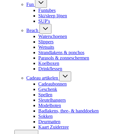
Fun
Funtubes
Ski/sleep lijnen
SUP's
Beach
Waterschoenen
Slippers
Wetsuits
Strandlakens & ponchos
Parasols & zonneschermen
Koelboxen
Drinkflessen
Cadeau artikelen
Cadeaubonnen
Geschenk
Spellen
Sleutelhangers
Modelboten
Badlakens, thee- & handdoeken
Sokken
Deurmatten
Kaart Zuiderzee