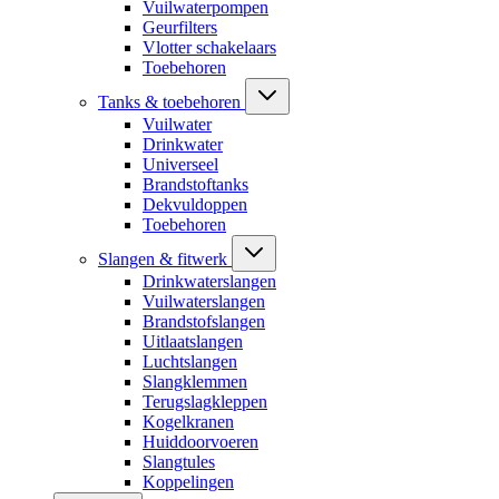
Vuilwaterpompen
Geurfilters
Vlotter schakelaars
Toebehoren
Tanks & toebehoren
Vuilwater
Drinkwater
Universeel
Brandstoftanks
Dekvuldoppen
Toebehoren
Slangen & fitwerk
Drinkwaterslangen
Vuilwaterslangen
Brandstofslangen
Uitlaatslangen
Luchtslangen
Slangklemmen
Terugslagkleppen
Kogelkranen
Huiddoorvoeren
Slangtules
Koppelingen