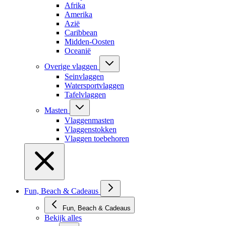
Afrika
Amerika
Azië
Caribbean
Midden-Oosten
Oceanië
Overige vlaggen
Seinvlaggen
Watersportvlaggen
Tafelvlaggen
Masten
Vlaggenmasten
Vlaggenstokken
Vlaggen toebehoren
Fun, Beach & Cadeaus
Fun, Beach & Cadeaus
Bekijk alles