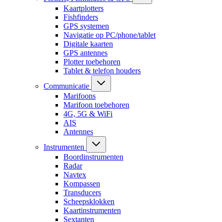
Kaartplotters
Fishfinders
GPS systemen
Navigatie op PC/phone/tablet
Digitale kaarten
GPS antennes
Plotter toebehoren
Tablet & telefon houders
Communicatie
Marifoons
Marifoon toebehoren
4G, 5G & WiFi
AIS
Antennes
Instrumenten
Boordinstrumenten
Radar
Navtex
Kompassen
Transducers
Scheepsklokken
Kaartinstrumenten
Sextanten