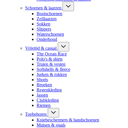
Schoenen & laarzen
Bootschoenen
Zeillaarzen
Sokken
Slippers
Waterschoenen
Onderhoud
Vrijetijd & casual
The Ocean Race
Polo's & shirts
Truien & vesten
Softshells & fleece
Jurken & rokken
Shorts
Broeken
Regenkleding
Jassen
Clubkleding
Riemen
Toebehoren
Kniebeschermers & handschoenen
Mutsen & sjaals