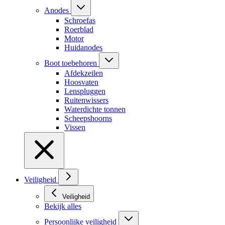
Anodes
Schroefas
Roerblad
Motor
Huidanodes
Boot toebehoren
Afdekzeilen
Hoosvaten
Lenspluggen
Ruitenwissers
Waterdichte tonnen
Scheepshoorns
Vissen
Veiligheid
Veiligheid
Bekijk alles
Persoonlijke veiligheid