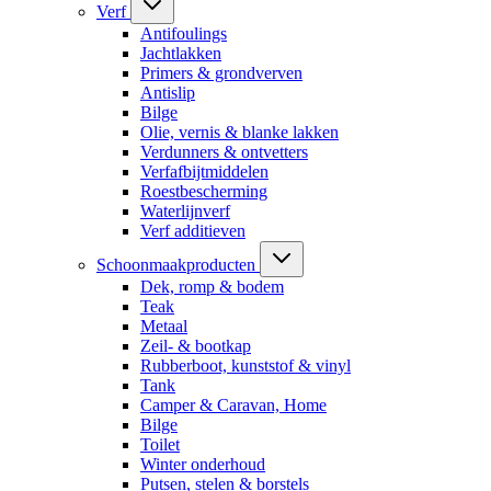
Verf
Antifoulings
Jachtlakken
Primers & grondverven
Antislip
Bilge
Olie, vernis & blanke lakken
Verdunners & ontvetters
Verfafbijtmiddelen
Roestbescherming
Waterlijnverf
Verf additieven
Schoonmaakproducten
Dek, romp & bodem
Teak
Metaal
Zeil- & bootkap
Rubberboot, kunststof & vinyl
Tank
Camper & Caravan, Home
Bilge
Toilet
Winter onderhoud
Putsen, stelen & borstels