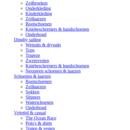
Zeilbroeken
Onderkleding
Kinderkleding
Zeillaarzen
Bootschoenen
Kniebeschermers & handschoenen
Onderhoud
Dinghy sailing
Wetsuits & drysuits
Tops
Trapeze
Zwemvesten
Kniebeschermers & handschoenen
Neopreen schoenen & laarzen
Schoenen & laarzen
Bootschoenen
Zeillaarzen
Sokken
Slippers
Waterschoenen
Onderhoud
Vrijetijd & casual
The Ocean Race
Polo's & shirts
Truien & vesten