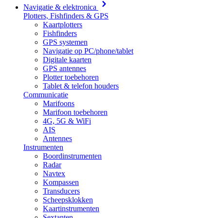
Navigatie & elektronica
Plotters, Fishfinders & GPS
Kaartplotters
Fishfinders
GPS systemen
Navigatie op PC/phone/tablet
Digitale kaarten
GPS antennes
Plotter toebehoren
Tablet & telefon houders
Communicatie
Marifoons
Marifoon toebehoren
4G, 5G & WiFi
AIS
Antennes
Instrumenten
Boordinstrumenten
Radar
Navtex
Kompassen
Transducers
Scheepsklokken
Kaartinstrumenten
Sextanten