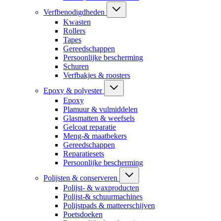
Verfbenodigdheden
Kwasten
Rollers
Tapes
Gereedschappen
Persoonlijke bescherming
Schuren
Verfbakjes & roosters
Epoxy & polyester
Epoxy
Plamuur & vulmiddelen
Glasmatten & weefsels
Gelcoat reparatie
Meng-& maatbekers
Gereedschappen
Reparatiesets
Persoonlijke bescherming
Polijsten & conserveren
Polijst- & waxproducten
Polijst-& schuurmachines
Polijstpads & matteerschijven
Poetsdoeken