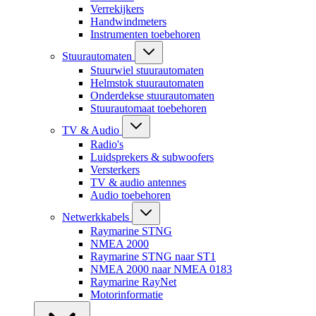
Verrekijkers
Handwindmeters
Instrumenten toebehoren
Stuurautomaten
Stuurwiel stuurautomaten
Helmstok stuurautomaten
Onderdekse stuurautomaten
Stuurautomaat toebehoren
TV & Audio
Radio's
Luidsprekers & subwoofers
Versterkers
TV & audio antennes
Audio toebehoren
Netwerkkabels
Raymarine STNG
NMEA 2000
Raymarine STNG naar ST1
NMEA 2000 naar NMEA 0183
Raymarine RayNet
Motorinformatie