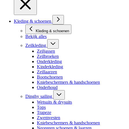
Kleding & schoenen
Kleding & schoenen
Bekijk alles
Zeilkleding
Zeiljassen
Zeilbroeken
Onderkleding
Kinderkleding
Zeillaarzen
Bootschoenen
Kniebeschermers & handschoenen
Onderhoud
Dinghy sailing
Wetsuits & drysuits
Tops
Trapeze
Zwemvesten
Kniebeschermers & handschoenen
Neopreen schoenen & laarzen