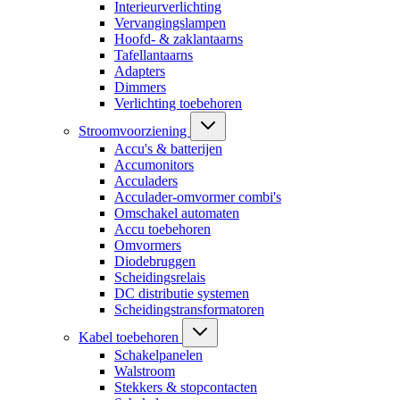
Interieurverlichting
Vervangingslampen
Hoofd- & zaklantaarns
Tafellantaarns
Adapters
Dimmers
Verlichting toebehoren
Stroomvoorziening
Accu's & batterijen
Accumonitors
Acculaders
Acculader-omvormer combi's
Omschakel automaten
Accu toebehoren
Omvormers
Diodebruggen
Scheidingsrelais
DC distributie systemen
Scheidingstransformatoren
Kabel toebehoren
Schakelpanelen
Walstroom
Stekkers & stopcontacten