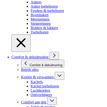
Ankers
Anker toebehoren
Fenders & toebehoren
Bootshaken
Meerpennen
Steigerringen
Bolders & kikkers
Toebehoren
Comfort & dekuitrusting
Comfort & dekuitrusting
Bekijk alles
Koelen & verwarmen
Kachels
Kachel toebehoren
Luchtkoelers
Ontvochtigers
Comfort aan dek
Tafels & stoelen