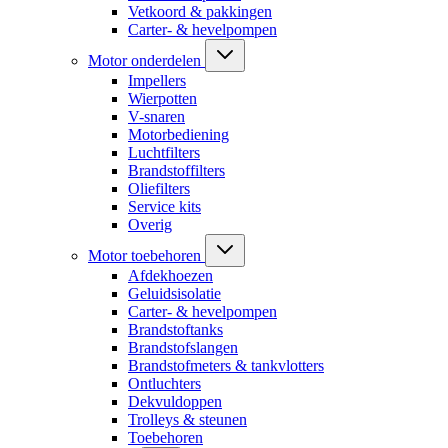
Vetkoord & pakkingen
Carter- & hevelpompen
Motor onderdelen
Impellers
Wierpotten
V-snaren
Motorbediening
Luchtfilters
Brandstoffilters
Oliefilters
Service kits
Overig
Motor toebehoren
Afdekhoezen
Geluidsisolatie
Carter- & hevelpompen
Brandstoftanks
Brandstofslangen
Brandstofmeters & tankvlotters
Ontluchters
Dekvuldoppen
Trolleys & steunen
Toebehoren