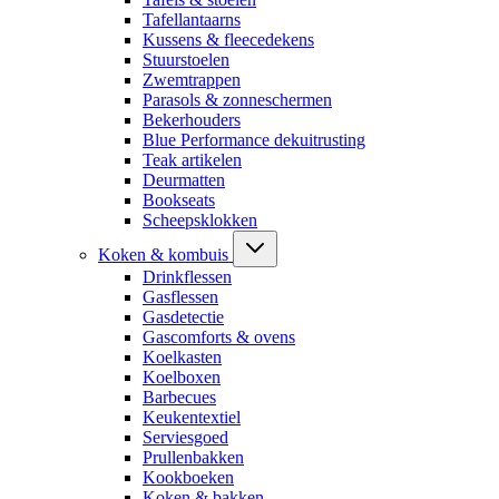
Tafellantaarns
Kussens & fleecedekens
Stuurstoelen
Zwemtrappen
Parasols & zonneschermen
Bekerhouders
Blue Performance dekuitrusting
Teak artikelen
Deurmatten
Bookseats
Scheepsklokken
Koken & kombuis
Drinkflessen
Gasflessen
Gasdetectie
Gascomforts & ovens
Koelkasten
Koelboxen
Barbecues
Keukentextiel
Serviesgoed
Prullenbakken
Kookboeken
Koken & bakken