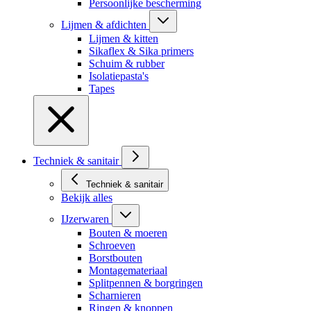
Persoonlijke bescherming
Lijmen & afdichten
Lijmen & kitten
Sikaflex & Sika primers
Schuim & rubber
Isolatiepasta's
Tapes
Techniek & sanitair
Techniek & sanitair
Bekijk alles
IJzerwaren
Bouten & moeren
Schroeven
Borstbouten
Montagemateriaal
Splitpennen & borgringen
Scharnieren
Ringen & knoppen