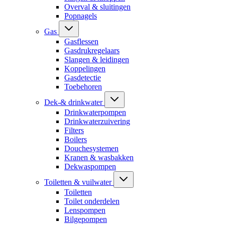
Overval & sluitingen
Popnagels
Gas
Gasflessen
Gasdrukregelaars
Slangen & leidingen
Koppelingen
Gasdetectie
Toebehoren
Dek-& drinkwater
Drinkwaterpompen
Drinkwaterzuivering
Filters
Boilers
Douchesystemen
Kranen & wasbakken
Dekwaspompen
Toiletten & vuilwater
Toiletten
Toilet onderdelen
Lenspompen
Bilgepompen