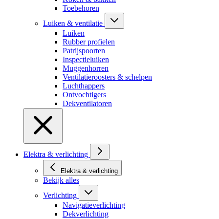
Toebehoren
Luiken & ventilatie
Luiken
Rubber profielen
Patrijspoorten
Inspectieluiken
Muggenhorren
Ventilatieroosters & schelpen
Luchthappers
Ontvochtigers
Dekventilatoren
Elektra & verlichting
Elektra & verlichting
Bekijk alles
Verlichting
Navigatieverlichting
Dekverlichting