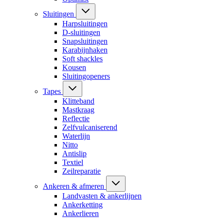
Sluitingen
Harpsluitingen
D-sluitingen
Snapsluitingen
Karabijnhaken
Soft shackles
Kousen
Sluitingopeners
Tapes
Klitteband
Mastkraag
Reflectie
Zelfvulcaniserend
Waterlijn
Nitto
Antislip
Textiel
Zeilreparatie
Ankeren & afmeren
Landvasten & ankerlijnen
Ankerketting
Ankerlieren