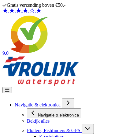
Ga naar de inhoud
Gratis verzending boven €50,-
9,0
Navigatie & elektronica
Navigatie & elektronica
Bekijk alles
Plotters, Fishfinders & GPS
Kaartplotters