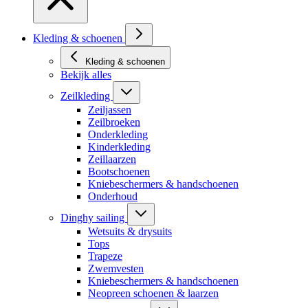
Kleding & schoenen
Kleding & schoenen
Bekijk alles
Zeilkleding
Zeiljassen
Zeilbroeken
Onderkleding
Kinderkleding
Zeillaarzen
Bootschoenen
Kniebeschermers & handschoenen
Onderhoud
Dinghy sailing
Wetsuits & drysuits
Tops
Trapeze
Zwemvesten
Kniebeschermers & handschoenen
Neopreen schoenen & laarzen