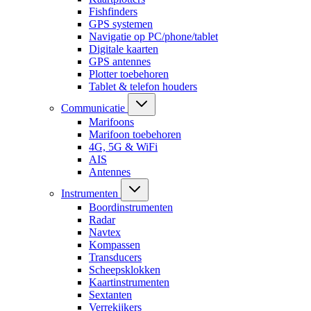
Fishfinders
GPS systemen
Navigatie op PC/phone/tablet
Digitale kaarten
GPS antennes
Plotter toebehoren
Tablet & telefon houders
Communicatie
Marifoons
Marifoon toebehoren
4G, 5G & WiFi
AIS
Antennes
Instrumenten
Boordinstrumenten
Radar
Navtex
Kompassen
Transducers
Scheepsklokken
Kaartinstrumenten
Sextanten
Verrekijkers