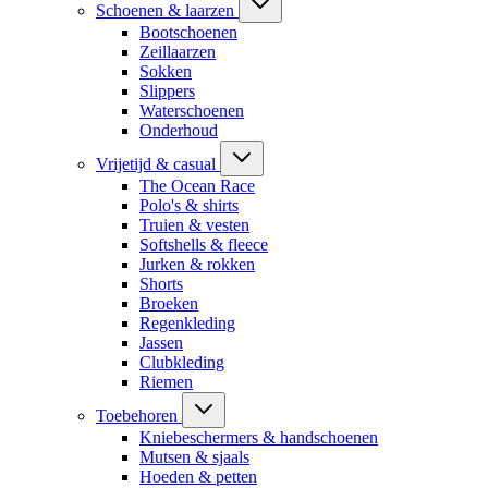
Schoenen & laarzen
Bootschoenen
Zeillaarzen
Sokken
Slippers
Waterschoenen
Onderhoud
Vrijetijd & casual
The Ocean Race
Polo's & shirts
Truien & vesten
Softshells & fleece
Jurken & rokken
Shorts
Broeken
Regenkleding
Jassen
Clubkleding
Riemen
Toebehoren
Kniebeschermers & handschoenen
Mutsen & sjaals
Hoeden & petten