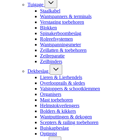
Tuigage
Staalkabel
Wantspanners & terminals
Verstaging toebehoren
Blokken
Spinakerboombeslag
Rolreefsystemen
Wantspanningsmeter
Zeillatten & toebehoren
Zeilreparatie
Zeilbinders
Dekbeslag
Lieren & Lierhendels
Overlooprails & sledes
Valstoppers & schootklemmen
Organisers
Mast toebehoren
Helmstokverlengers
Bolders & kikkers
Wantputtingen & dekogen
Scepters & railing toebehoren
Buiskapbeslag
Optimist