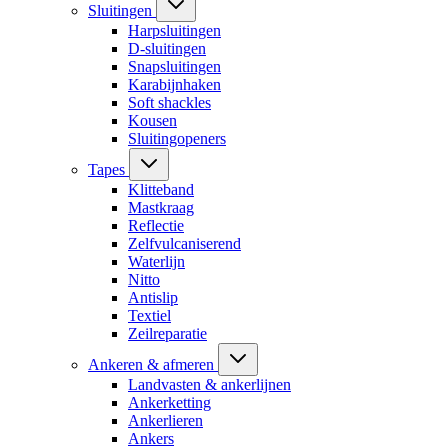
Sluitingen
Harpsluitingen
D-sluitingen
Snapsluitingen
Karabijnhaken
Soft shackles
Kousen
Sluitingopeners
Tapes
Klitteband
Mastkraag
Reflectie
Zelfvulcaniserend
Waterlijn
Nitto
Antislip
Textiel
Zeilreparatie
Ankeren & afmeren
Landvasten & ankerlijnen
Ankerketting
Ankerlieren
Ankers