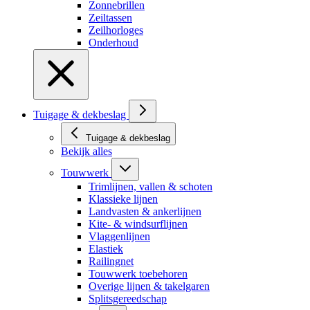
Zonnebrillen
Zeiltassen
Zeilhorloges
Onderhoud
Tuigage & dekbeslag
Tuigage & dekbeslag
Bekijk alles
Touwwerk
Trimlijnen, vallen & schoten
Klassieke lijnen
Landvasten & ankerlijnen
Kite- & windsurflijnen
Vlaggenlijnen
Elastiek
Railingnet
Touwwerk toebehoren
Overige lijnen & takelgaren
Splitsgereedschap