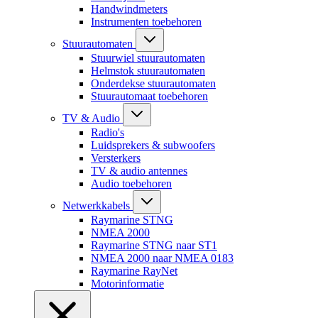
Handwindmeters
Instrumenten toebehoren
Stuurautomaten
Stuurwiel stuurautomaten
Helmstok stuurautomaten
Onderdekse stuurautomaten
Stuurautomaat toebehoren
TV & Audio
Radio's
Luidsprekers & subwoofers
Versterkers
TV & audio antennes
Audio toebehoren
Netwerkkabels
Raymarine STNG
NMEA 2000
Raymarine STNG naar ST1
NMEA 2000 naar NMEA 0183
Raymarine RayNet
Motorinformatie