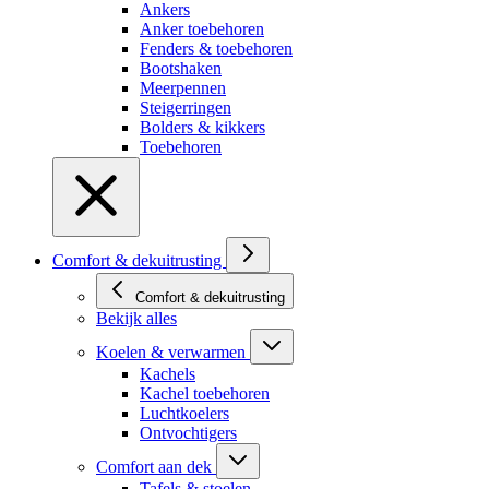
Ankers
Anker toebehoren
Fenders & toebehoren
Bootshaken
Meerpennen
Steigerringen
Bolders & kikkers
Toebehoren
Comfort & dekuitrusting
Comfort & dekuitrusting
Bekijk alles
Koelen & verwarmen
Kachels
Kachel toebehoren
Luchtkoelers
Ontvochtigers
Comfort aan dek
Tafels & stoelen