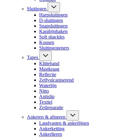
Sluitingen
Harpsluitingen
D-sluitingen
Snapsluitingen
Karabijnhaken
Soft shackles
Kousen
Sluitingopeners
Tapes
Klitteband
Mastkraag
Reflectie
Zelfvulcaniserend
Waterlijn
Nitto
Antislip
Textiel
Zeilreparatie
Ankeren & afmeren
Landvasten & ankerlijnen
Ankerketting
Ankerlieren