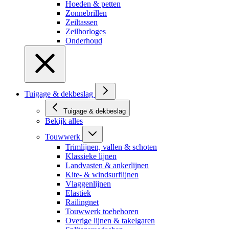
Hoeden & petten
Zonnebrillen
Zeiltassen
Zeilhorloges
Onderhoud
Tuigage & dekbeslag
Tuigage & dekbeslag
Bekijk alles
Touwwerk
Trimlijnen, vallen & schoten
Klassieke lijnen
Landvasten & ankerlijnen
Kite- & windsurflijnen
Vlaggenlijnen
Elastiek
Railingnet
Touwwerk toebehoren
Overige lijnen & takelgaren