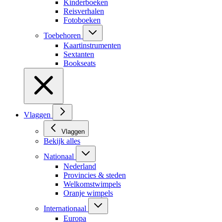
Kinderboeken
Reisverhalen
Fotoboeken
Toebehoren
Kaartinstrumenten
Sextanten
Bookseats
Vlaggen
Vlaggen
Bekijk alles
Nationaal
Nederland
Provincies & steden
Welkomstwimpels
Oranje wimpels
Internationaal
Europa