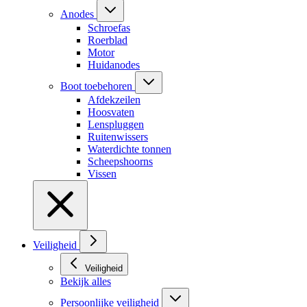
Anodes
Schroefas
Roerblad
Motor
Huidanodes
Boot toebehoren
Afdekzeilen
Hoosvaten
Lenspluggen
Ruitenwissers
Waterdichte tonnen
Scheepshoorns
Vissen
Veiligheid
Veiligheid
Bekijk alles
Persoonlijke veiligheid