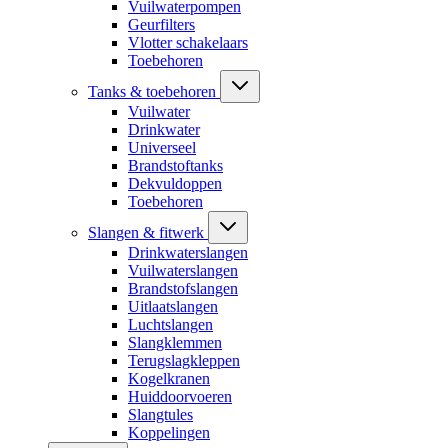
Vuilwaterpompen
Geurfilters
Vlotter schakelaars
Toebehoren
Tanks & toebehoren
Vuilwater
Drinkwater
Universeel
Brandstoftanks
Dekvuldoppen
Toebehoren
Slangen & fitwerk
Drinkwaterslangen
Vuilwaterslangen
Brandstofslangen
Uitlaatslangen
Luchtslangen
Slangklemmen
Terugslagkleppen
Kogelkranen
Huiddoorvoeren
Slangtules
Koppelingen