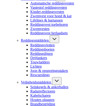
Automatische reddingsvesten
Vastestof reddingsvesten
Kinder-reddingsvesten
Zwemvest voor hond & kat
Lifelines & harnassen
Reddingsvest toebehoren
Zwemvesten
Reddingsvest herlaadsets
Reddingsmiddelen
Reddingsvlotten
Reddingsboeien
Reddingslijnen
Drijfankers
Touwladders
Lichten
Joon & opsporingsstaken
Rescueslings
Veiligheidsmiddelen
Seinkegels & ankerballen
Radarreflectoren
Kabelscharen
Houten pluggen
Brandbestrijding