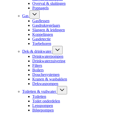
Overval & sluitingen
Popnagels
Gas
Gasflessen
Gasdrukregelaars
Slangen & leidingen
Koppelingen
Gasdetectie
Toebehoren
Dek-& drinkwater
Drinkwaterpompen
Drinkwaterzuivering
Filters
Boilers
Douchesystemen
Kranen & wasbakken
Dekwaspompen
Toiletten & vuilwater
Toiletten
Toilet onderdelen
Lenspompen
Bilgepompen