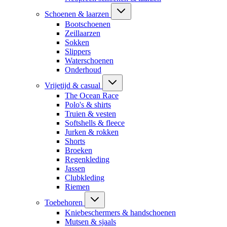
Schoenen & laarzen
Bootschoenen
Zeillaarzen
Sokken
Slippers
Waterschoenen
Onderhoud
Vrijetijd & casual
The Ocean Race
Polo's & shirts
Truien & vesten
Softshells & fleece
Jurken & rokken
Shorts
Broeken
Regenkleding
Jassen
Clubkleding
Riemen
Toebehoren
Kniebeschermers & handschoenen
Mutsen & sjaals