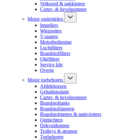
Vetkoord & pakkingen
Carter- & hevelpompen
Motor onderdelen
Impellers
Wierpotten
V-snaren
Motorbediening
Luchtfilters
Brandstoffilters
Oliefilters
Service kits
Overig
Motor toebehoren
Afdekhoezen
Geluidsisolatie
Carter- & hevelpompen
Brandstoftanks
Brandstofslangen
Brandstofmeters & tankvlotters
Ontluchters
Dekvuldoppen
Trolleys & steunen
Toebehoren