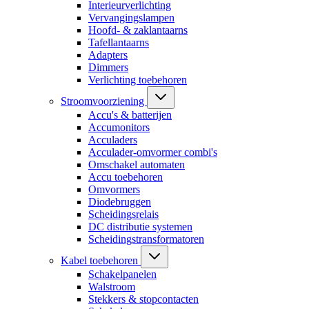
Interieurverlichting
Vervangingslampen
Hoofd- & zaklantaarns
Tafellantaarns
Adapters
Dimmers
Verlichting toebehoren
Stroomvoorziening
Accu's & batterijen
Accumonitors
Acculaders
Acculader-omvormer combi's
Omschakel automaten
Accu toebehoren
Omvormers
Diodebruggen
Scheidingsrelais
DC distributie systemen
Scheidingstransformatoren
Kabel toebehoren
Schakelpanelen
Walstroom
Stekkers & stopcontacten