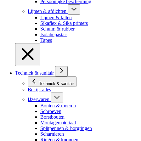
Persoonlijke bescherming
Lijmen & afdichten
Lijmen & kitten
Sikaflex & Sika primers
Schuim & rubber
Isolatiepasta's
Tapes
Techniek & sanitair
Techniek & sanitair
Bekijk alles
IJzerwaren
Bouten & moeren
Schroeven
Borstbouten
Montagemateriaal
Splitpennen & borgringen
Scharnieren
Ringen & knoppen