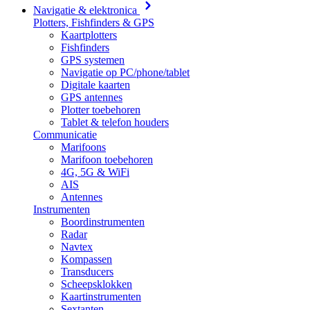
Navigatie & elektronica
Plotters, Fishfinders & GPS
Kaartplotters
Fishfinders
GPS systemen
Navigatie op PC/phone/tablet
Digitale kaarten
GPS antennes
Plotter toebehoren
Tablet & telefon houders
Communicatie
Marifoons
Marifoon toebehoren
4G, 5G & WiFi
AIS
Antennes
Instrumenten
Boordinstrumenten
Radar
Navtex
Kompassen
Transducers
Scheepsklokken
Kaartinstrumenten
Sextanten