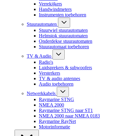
Verrekijkers
Handwindmeters
Instrumenten toebehoren
Stuurautomaten
Stuurwiel stuurautomaten
Helmstok stuurautomaten
Onderdekse stuurautomaten
Stuurautomaat toebehoren
TV & Audio
Radio's
Luidsprekers & subwoofers
Versterkers
TV & audio antennes
Audio toebehoren
Netwerkkabels
Raymarine STNG
NMEA 2000
Raymarine STNG naar ST1
NMEA 2000 naar NMEA 0183
Raymarine RayNet
Motorinformatie