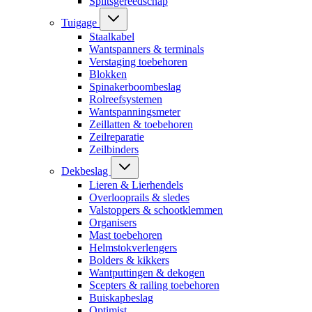
Splitsgereedschap
Tuigage
Staalkabel
Wantspanners & terminals
Verstaging toebehoren
Blokken
Spinakerboombeslag
Rolreefsystemen
Wantspanningsmeter
Zeillatten & toebehoren
Zeilreparatie
Zeilbinders
Dekbeslag
Lieren & Lierhendels
Overlooprails & sledes
Valstoppers & schootklemmen
Organisers
Mast toebehoren
Helmstokverlengers
Bolders & kikkers
Wantputtingen & dekogen
Scepters & railing toebehoren
Buiskapbeslag
Optimist