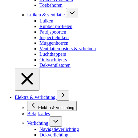
Toebehoren
Luiken & ventilatie
Luiken
Rubber profielen
Patrijspoorten
Inspectieluiken
Muggenhorren
Ventilatieroosters & schelpen
Luchthappers
Ontvochtigers
Dekventilatoren
Elektra & verlichting
Elektra & verlichting
Bekijk alles
Verlichting
Navigatieverlichting
Dekverlichting