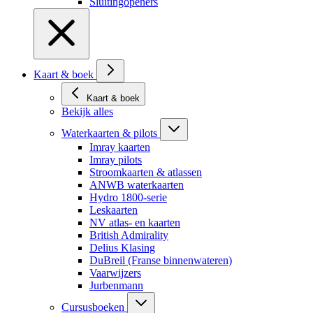
Sluitingopeners
Kaart & boek
Kaart & boek
Bekijk alles
Waterkaarten & pilots
Imray kaarten
Imray pilots
Stroomkaarten & atlassen
ANWB waterkaarten
Hydro 1800-serie
Leskaarten
NV atlas- en kaarten
British Admirality
Delius Klasing
DuBreil (Franse binnenwateren)
Vaarwijzers
Jurbenmann
Cursusboeken