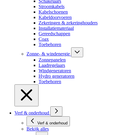
Schakelaars
Stroomkabels
Kabelschoenen
Kabeldoorvoeren
Zekeringen & zekeringhouders
Installatiemateriaal
Gereedschappen
Coax
Toebehoren
Zonne- & windenergie
Zonnepanelen
Laadregelaars
Windgeneratoren
Hydro generatoren
Toebehoren
Verf & onderhoud
Verf & onderhoud
Bekijk alles