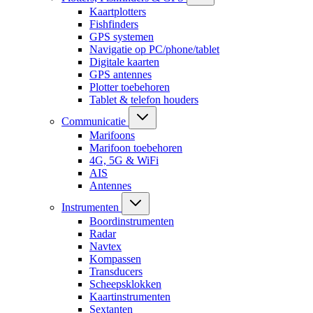
Kaartplotters
Fishfinders
GPS systemen
Navigatie op PC/phone/tablet
Digitale kaarten
GPS antennes
Plotter toebehoren
Tablet & telefon houders
Communicatie
Marifoons
Marifoon toebehoren
4G, 5G & WiFi
AIS
Antennes
Instrumenten
Boordinstrumenten
Radar
Navtex
Kompassen
Transducers
Scheepsklokken
Kaartinstrumenten
Sextanten