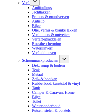
Verf
Antifoulings
Jachtlakken
Primers & grondverven
Antislip
Bilge
Olie, vernis & blanke lakken
Verdunners & ontvetters
Verfafbijtmiddelen
Roestbescherming
Waterlijnverf
Verf additieven
Schoonmaakproducten
Dek, romp & bodem
Teak
Metaal
Zeil- & bootkap
Rubberboot, kunststof & vinyl
Tank
Camper & Caravan, Home
Bilge
Toilet
Winter onderhoud
Putsen, stelen & borstels