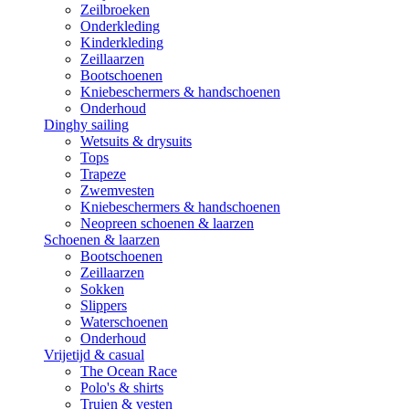
Zeilbroeken
Onderkleding
Kinderkleding
Zeillaarzen
Bootschoenen
Kniebeschermers & handschoenen
Onderhoud
Dinghy sailing
Wetsuits & drysuits
Tops
Trapeze
Zwemvesten
Kniebeschermers & handschoenen
Neopreen schoenen & laarzen
Schoenen & laarzen
Bootschoenen
Zeillaarzen
Sokken
Slippers
Waterschoenen
Onderhoud
Vrijetijd & casual
The Ocean Race
Polo's & shirts
Truien & vesten