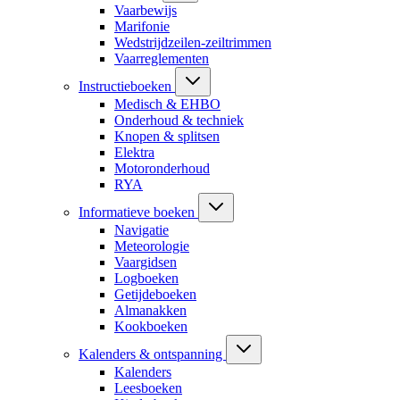
Vaarbewijs
Marifonie
Wedstrijdzeilen-zeiltrimmen
Vaarreglementen
Instructieboeken
Medisch & EHBO
Onderhoud & techniek
Knopen & splitsen
Elektra
Motoronderhoud
RYA
Informatieve boeken
Navigatie
Meteorologie
Vaargidsen
Logboeken
Getijdeboeken
Almanakken
Kookboeken
Kalenders & ontspanning
Kalenders
Leesboeken