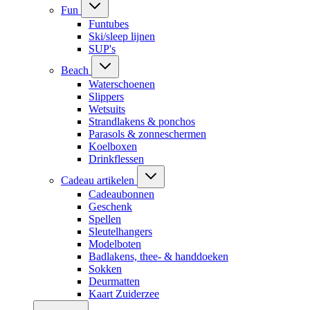
Fun
Funtubes
Ski/sleep lijnen
SUP's
Beach
Waterschoenen
Slippers
Wetsuits
Strandlakens & ponchos
Parasols & zonneschermen
Koelboxen
Drinkflessen
Cadeau artikelen
Cadeaubonnen
Geschenk
Spellen
Sleutelhangers
Modelboten
Badlakens, thee- & handdoeken
Sokken
Deurmatten
Kaart Zuiderzee