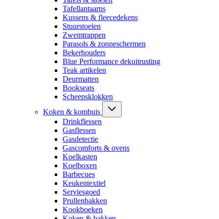
Tafellantaarns
Kussens & fleecedekens
Stuurstoelen
Zwemtrappen
Parasols & zonneschermen
Bekerhouders
Blue Performance dekuitrusting
Teak artikelen
Deurmatten
Bookseats
Scheepsklokken
Koken & kombuis
Drinkflessen
Gasflessen
Gasdetectie
Gascomforts & ovens
Koelkasten
Koelboxen
Barbecues
Keukentextiel
Serviesgoed
Prullenbakken
Kookboeken
Koken & bakken