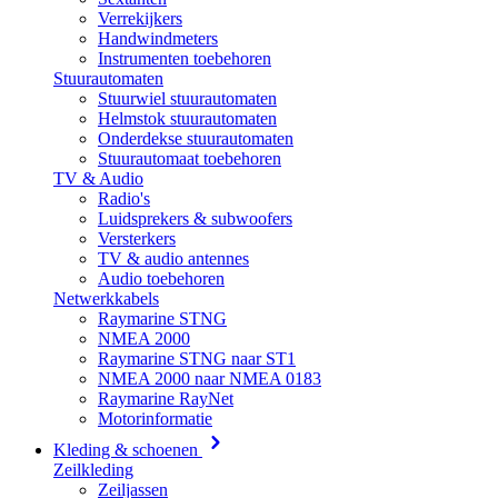
Verrekijkers
Handwindmeters
Instrumenten toebehoren
Stuurautomaten
Stuurwiel stuurautomaten
Helmstok stuurautomaten
Onderdekse stuurautomaten
Stuurautomaat toebehoren
TV & Audio
Radio's
Luidsprekers & subwoofers
Versterkers
TV & audio antennes
Audio toebehoren
Netwerkkabels
Raymarine STNG
NMEA 2000
Raymarine STNG naar ST1
NMEA 2000 naar NMEA 0183
Raymarine RayNet
Motorinformatie
Kleding & schoenen
Zeilkleding
Zeiljassen