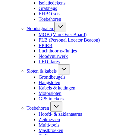
Isolatiedekens
Grabbags
EHBO sets
Toebehoren
Noodsignalen
MOB (Man Over Board)
PLB (Personal Locator Beacon)
EPIRB
Luchthoorns-fluitjes
Noodvuurwerk
LED flares
Sloten & kabels
Grondbeugels
Hangsloten
Kabels & kettingen
Motorsloten
GPS trackers
Toebehoren
Hoofd- & zaklantaarns
Zeilmessen
Multi-tools
Mastbroeken