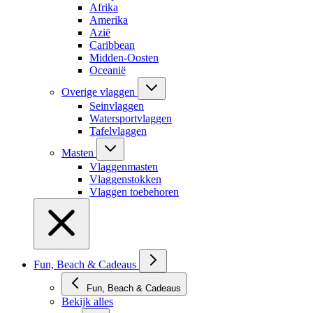
Afrika
Amerika
Azië
Caribbean
Midden-Oosten
Oceanië
Overige vlaggen
Seinvlaggen
Watersportvlaggen
Tafelvlaggen
Masten
Vlaggenmasten
Vlaggenstokken
Vlaggen toebehoren
Fun, Beach & Cadeaus
Fun, Beach & Cadeaus
Bekijk alles