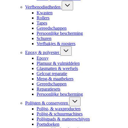
Verfbenodigdheden
Kwasten
Rollers
Tapes
Gereedschappen
Persoonlijke bescherming
Schuren
Verfbakjes & roosters
Epoxy & polyester
Epoxy
Plamuur & vulmiddelen
Glasmatten & weefsels
Gelcoat reparatie
Meng-& maatbekers
Gereedschappen
Reparatiesets
Persoonlijke bescherming
Polijsten & conserveren
Polijst- & waxproducten
Polijst-& schuurmachines
Polijstpads & matteerschijven
Poetsdoeken