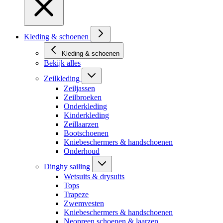
Kleding & schoenen
Kleding & schoenen
Bekijk alles
Zeilkleding
Zeiljassen
Zeilbroeken
Onderkleding
Kinderkleding
Zeillaarzen
Bootschoenen
Kniebeschermers & handschoenen
Onderhoud
Dinghy sailing
Wetsuits & drysuits
Tops
Trapeze
Zwemvesten
Kniebeschermers & handschoenen
Neopreen schoenen & laarzen