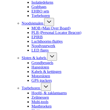
Isolatiedekens
Grabbags
EHBO sets
Toebehoren
Noodsignalen
MOB (Man Over Board)
PLB (Personal Locator Beacon)
EPIRB
Luchthoorns-fluitjes
Noodvuurwerk
LED flares
Sloten & kabels
Grondbeugels
Hangsloten
Kabels & kettingen
Motorsloten
GPS trackers
Toebehoren
Hoofd- & zaklantaarns
Zeilmessen
Multi-tools
Mastbroeken