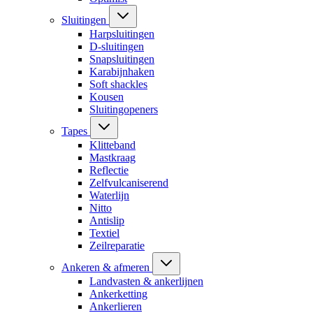
Sluitingen
Harpsluitingen
D-sluitingen
Snapsluitingen
Karabijnhaken
Soft shackles
Kousen
Sluitingopeners
Tapes
Klitteband
Mastkraag
Reflectie
Zelfvulcaniserend
Waterlijn
Nitto
Antislip
Textiel
Zeilreparatie
Ankeren & afmeren
Landvasten & ankerlijnen
Ankerketting
Ankerlieren