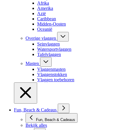
Afrika
Amerika
Azië
Caribbean
Midden-Oosten
Oceanië
Overige vlaggen
Seinvlaggen
Watersportvlaggen
Tafelvlaggen
Masten
Vlaggenmasten
Vlaggenstokken
Vlaggen toebehoren
Fun, Beach & Cadeaus
Fun, Beach & Cadeaus
Bekijk alles