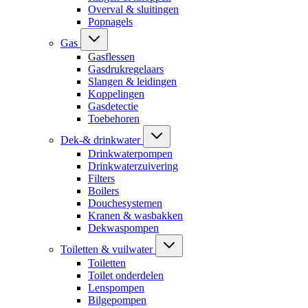
Overval & sluitingen
Popnagels
Gas
Gasflessen
Gasdrukregelaars
Slangen & leidingen
Koppelingen
Gasdetectie
Toebehoren
Dek-& drinkwater
Drinkwaterpompen
Drinkwaterzuivering
Filters
Boilers
Douchesystemen
Kranen & wasbakken
Dekwaspompen
Toiletten & vuilwater
Toiletten
Toilet onderdelen
Lenspompen
Bilgepompen