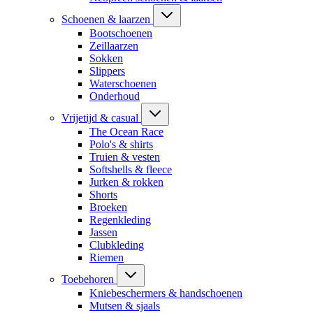
Schoenen & laarzen
Bootschoenen
Zeillaarzen
Sokken
Slippers
Waterschoenen
Onderhoud
Vrijetijd & casual
The Ocean Race
Polo's & shirts
Truien & vesten
Softshells & fleece
Jurken & rokken
Shorts
Broeken
Regenkleding
Jassen
Clubkleding
Riemen
Toebehoren
Kniebeschermers & handschoenen
Mutsen & sjaals