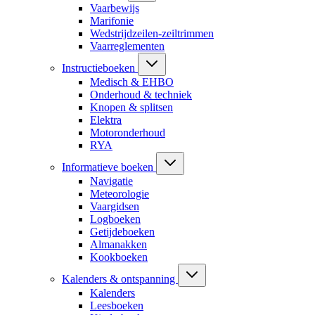
Vaarbewijs
Marifonie
Wedstrijdzeilen-zeiltrimmen
Vaarreglementen
Instructieboeken
Medisch & EHBO
Onderhoud & techniek
Knopen & splitsen
Elektra
Motoronderhoud
RYA
Informatieve boeken
Navigatie
Meteorologie
Vaargidsen
Logboeken
Getijdeboeken
Almanakken
Kookboeken
Kalenders & ontspanning
Kalenders
Leesboeken