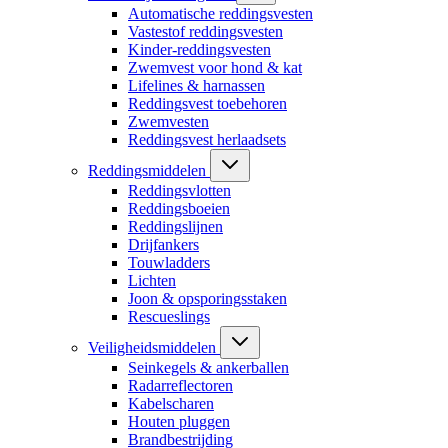
Automatische reddingsvesten
Vastestof reddingsvesten
Kinder-reddingsvesten
Zwemvest voor hond & kat
Lifelines & harnassen
Reddingsvest toebehoren
Zwemvesten
Reddingsvest herlaadsets
Reddingsmiddelen
Reddingsvlotten
Reddingsboeien
Reddingslijnen
Drijfankers
Touwladders
Lichten
Joon & opsporingsstaken
Rescueslings
Veiligheidsmiddelen
Seinkegels & ankerballen
Radarreflectoren
Kabelscharen
Houten pluggen
Brandbestrijding