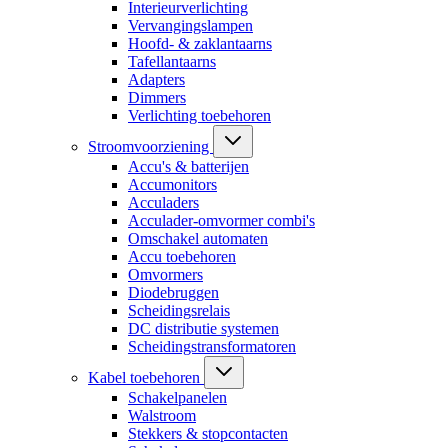
Interieurverlichting
Vervangingslampen
Hoofd- & zaklantaarns
Tafellantaarns
Adapters
Dimmers
Verlichting toebehoren
Stroomvoorziening
Accu's & batterijen
Accumonitors
Acculaders
Acculader-omvormer combi's
Omschakel automaten
Accu toebehoren
Omvormers
Diodebruggen
Scheidingsrelais
DC distributie systemen
Scheidingstransformatoren
Kabel toebehoren
Schakelpanelen
Walstroom
Stekkers & stopcontacten