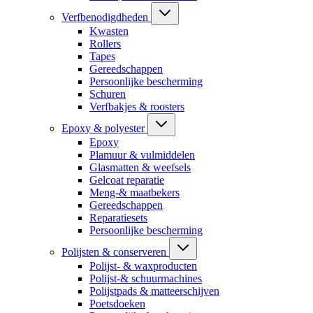
Verfbenodigdheden
Kwasten
Rollers
Tapes
Gereedschappen
Persoonlijke bescherming
Schuren
Verfbakjes & roosters
Epoxy & polyester
Epoxy
Plamuur & vulmiddelen
Glasmatten & weefsels
Gelcoat reparatie
Meng-& maatbekers
Gereedschappen
Reparatiesets
Persoonlijke bescherming
Polijsten & conserveren
Polijst- & waxproducten
Polijst-& schuurmachines
Polijstpads & matteerschijven
Poetsdoeken