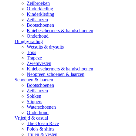
Zeilbroeken
Onderkleding
Kinderkleding
Zeillaarzen
Bootschoenen
Kniebeschermers & handschoenen
Onderhoud
Dinghy sailing
Wetsuits & drysuits
Tops
Trapeze
Zwemvesten
Kniebeschermers & handschoenen
Neopreen schoenen & laarzen
Schoenen & laarzen
Bootschoenen
Zeillaarzen
Sokken
Slippers
Waterschoenen
Onderhoud
Vrijetijd & casual
The Ocean Race
Polo's & shirts
Truien & vesten