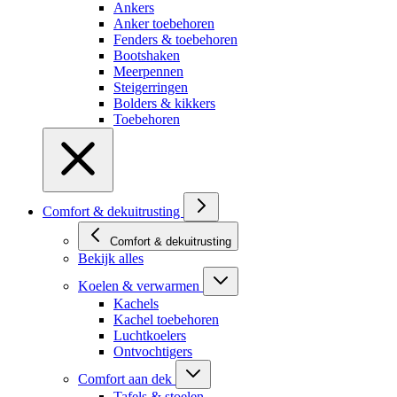
Ankers
Anker toebehoren
Fenders & toebehoren
Bootshaken
Meerpennen
Steigerringen
Bolders & kikkers
Toebehoren
Comfort & dekuitrusting
Comfort & dekuitrusting
Bekijk alles
Koelen & verwarmen
Kachels
Kachel toebehoren
Luchtkoelers
Ontvochtigers
Comfort aan dek
Tafels & stoelen