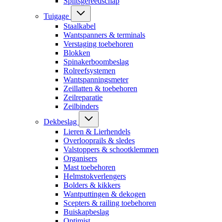
Splitsgereedschap
Tuigage
Staalkabel
Wantspanners & terminals
Verstaging toebehoren
Blokken
Spinakerboombeslag
Rolreefsystemen
Wantspanningsmeter
Zeillatten & toebehoren
Zeilreparatie
Zeilbinders
Dekbeslag
Lieren & Lierhendels
Overlooprails & sledes
Valstoppers & schootklemmen
Organisers
Mast toebehoren
Helmstokverlengers
Bolders & kikkers
Wantputtingen & dekogen
Scepters & railing toebehoren
Buiskapbeslag
Optimist