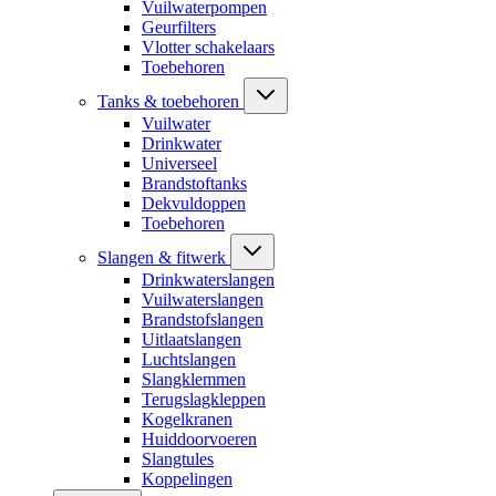
Vuilwaterpompen
Geurfilters
Vlotter schakelaars
Toebehoren
Tanks & toebehoren
Vuilwater
Drinkwater
Universeel
Brandstoftanks
Dekvuldoppen
Toebehoren
Slangen & fitwerk
Drinkwaterslangen
Vuilwaterslangen
Brandstofslangen
Uitlaatslangen
Luchtslangen
Slangklemmen
Terugslagkleppen
Kogelkranen
Huiddoorvoeren
Slangtules
Koppelingen