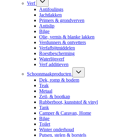
Verf
Antifoulings
Jachtlakken
Primers & grondverven
Antislip
Bilge
Olie, vernis & blanke lakken
Verdunners & ontvetters
Verfafbijtmiddelen
Roestbescherming
Waterlijnverf
Verf additieven
Schoonmaakproducten
Dek, romp & bodem
Teak
Metaal
Zeil- & bootkap
Rubberboot, kunststof & vinyl
Tank
Camper & Caravan, Home
Bilge
Toilet
Winter onderhoud
Putsen, stelen & borstels