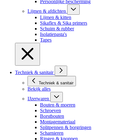
Persoonlijke bescherming
Lijmen & afdichten
Lijmen & kitten
Sikaflex & Sika primers
Schuim & rubber
Isolatiepasta's
Tapes
Techniek & sanitair
Techniek & sanitair
Bekijk alles
IJzerwaren
Bouten & moeren
Schroeven
Borstbouten
Montagemateriaal
Splitpennen & borgringen
Scharnieren
Ringen & knoppen