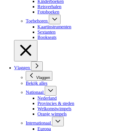
Kinderboeken
Reisverhalen
Fotoboeken
Toebehoren
Kaartinstrumenten
Sextanten
Bookseats
Vlaggen
Vlaggen
Bekijk alles
Nationaal
Nederland
Provincies & steden
Welkomstwimpels
Oranje wimpels
Internationaal
Europa