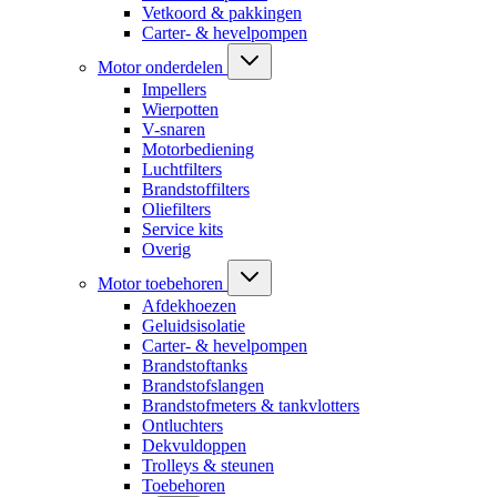
Vetkoord & pakkingen
Carter- & hevelpompen
Motor onderdelen
Impellers
Wierpotten
V-snaren
Motorbediening
Luchtfilters
Brandstoffilters
Oliefilters
Service kits
Overig
Motor toebehoren
Afdekhoezen
Geluidsisolatie
Carter- & hevelpompen
Brandstoftanks
Brandstofslangen
Brandstofmeters & tankvlotters
Ontluchters
Dekvuldoppen
Trolleys & steunen
Toebehoren