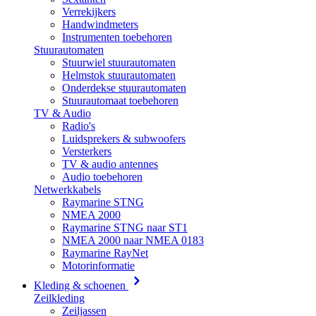
Verrekijkers
Handwindmeters
Instrumenten toebehoren
Stuurautomaten
Stuurwiel stuurautomaten
Helmstok stuurautomaten
Onderdekse stuurautomaten
Stuurautomaat toebehoren
TV & Audio
Radio's
Luidsprekers & subwoofers
Versterkers
TV & audio antennes
Audio toebehoren
Netwerkkabels
Raymarine STNG
NMEA 2000
Raymarine STNG naar ST1
NMEA 2000 naar NMEA 0183
Raymarine RayNet
Motorinformatie
Kleding & schoenen
Zeilkleding
Zeiljassen