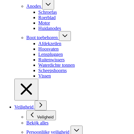
Anodes
Schroefas
Roerblad
Motor
Huidanodes
Boot toebehoren
Afdekzeilen
Hoosvaten
Lenspluggen
Ruitenwissers
Waterdichte tonnen
Scheepshoorns
Vissen
Veiligheid
Veiligheid
Bekijk alles
Persoonlijke veiligheid