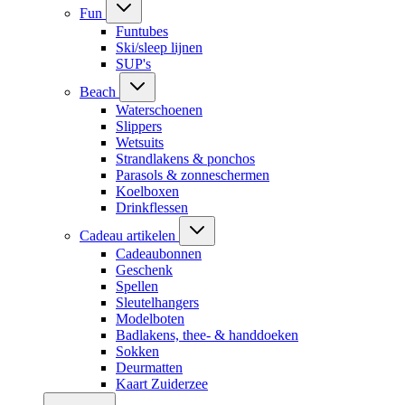
Fun
Funtubes
Ski/sleep lijnen
SUP's
Beach
Waterschoenen
Slippers
Wetsuits
Strandlakens & ponchos
Parasols & zonneschermen
Koelboxen
Drinkflessen
Cadeau artikelen
Cadeaubonnen
Geschenk
Spellen
Sleutelhangers
Modelboten
Badlakens, thee- & handdoeken
Sokken
Deurmatten
Kaart Zuiderzee