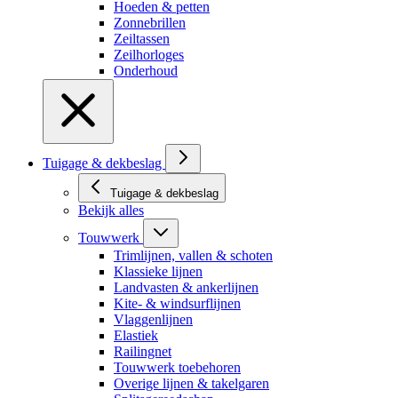
Hoeden & petten
Zonnebrillen
Zeiltassen
Zeilhorloges
Onderhoud
Tuigage & dekbeslag
Tuigage & dekbeslag
Bekijk alles
Touwwerk
Trimlijnen, vallen & schoten
Klassieke lijnen
Landvasten & ankerlijnen
Kite- & windsurflijnen
Vlaggenlijnen
Elastiek
Railingnet
Touwwerk toebehoren
Overige lijnen & takelgaren