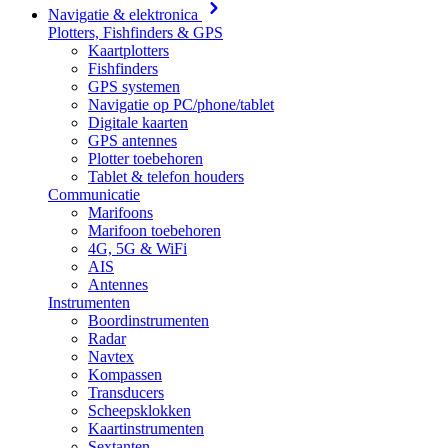
Navigatie & elektronica
Plotters, Fishfinders & GPS
Kaartplotters
Fishfinders
GPS systemen
Navigatie op PC/phone/tablet
Digitale kaarten
GPS antennes
Plotter toebehoren
Tablet & telefon houders
Communicatie
Marifoons
Marifoon toebehoren
4G, 5G & WiFi
AIS
Antennes
Instrumenten
Boordinstrumenten
Radar
Navtex
Kompassen
Transducers
Scheepsklokken
Kaartinstrumenten
Sextanten