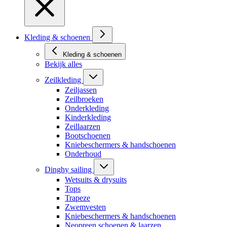
Kleding & schoenen
Kleding & schoenen
Bekijk alles
Zeilkleding
Zeiljassen
Zeilbroeken
Onderkleding
Kinderkleding
Zeillaarzen
Bootschoenen
Kniebeschermers & handschoenen
Onderhoud
Dinghy sailing
Wetsuits & drysuits
Tops
Trapeze
Zwemvesten
Kniebeschermers & handschoenen
Neopreen schoenen & laarzen