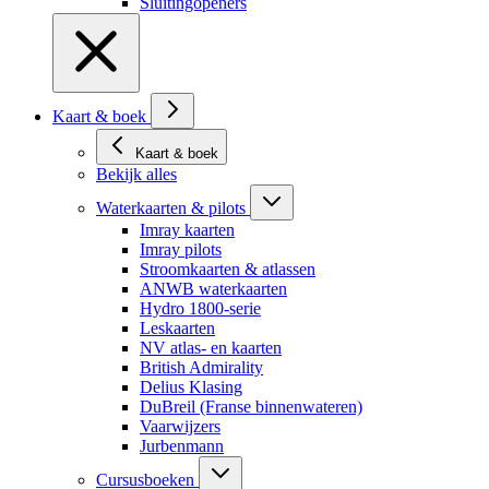
Sluitingopeners
Kaart & boek
Kaart & boek
Bekijk alles
Waterkaarten & pilots
Imray kaarten
Imray pilots
Stroomkaarten & atlassen
ANWB waterkaarten
Hydro 1800-serie
Leskaarten
NV atlas- en kaarten
British Admirality
Delius Klasing
DuBreil (Franse binnenwateren)
Vaarwijzers
Jurbenmann
Cursusboeken