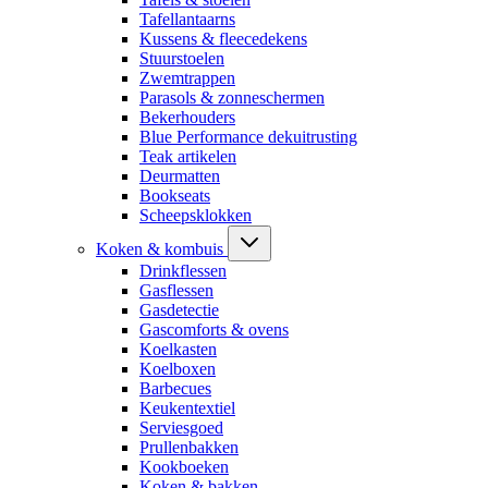
Tafellantaarns
Kussens & fleecedekens
Stuurstoelen
Zwemtrappen
Parasols & zonneschermen
Bekerhouders
Blue Performance dekuitrusting
Teak artikelen
Deurmatten
Bookseats
Scheepsklokken
Koken & kombuis
Drinkflessen
Gasflessen
Gasdetectie
Gascomforts & ovens
Koelkasten
Koelboxen
Barbecues
Keukentextiel
Serviesgoed
Prullenbakken
Kookboeken
Koken & bakken