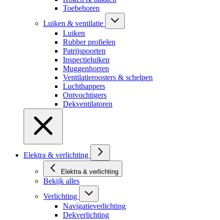
Toebehoren
Luiken & ventilatie
Luiken
Rubber profielen
Patrijspoorten
Inspectieluiken
Muggenhorren
Ventilatieroosters & schelpen
Luchthappers
Ontvochtigers
Dekventilatoren
Elektra & verlichting
Elektra & verlichting
Bekijk alles
Verlichting
Navigatieverlichting
Dekverlichting