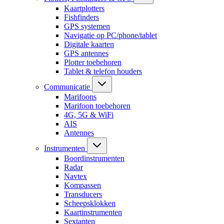
Kaartplotters
Fishfinders
GPS systemen
Navigatie op PC/phone/tablet
Digitale kaarten
GPS antennes
Plotter toebehoren
Tablet & telefon houders
Communicatie
Marifoons
Marifoon toebehoren
4G, 5G & WiFi
AIS
Antennes
Instrumenten
Boordinstrumenten
Radar
Navtex
Kompassen
Transducers
Scheepsklokken
Kaartinstrumenten
Sextanten