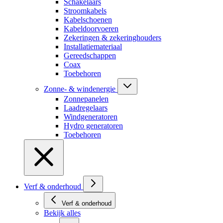
Schakelaars
Stroomkabels
Kabelschoenen
Kabeldoorvoeren
Zekeringen & zekeringhouders
Installatiemateriaal
Gereedschappen
Coax
Toebehoren
Zonne- & windenergie
Zonnepanelen
Laadregelaars
Windgeneratoren
Hydro generatoren
Toebehoren
Verf & onderhoud
Verf & onderhoud
Bekijk alles