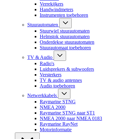
Verrekijkers
Handwindmeters
Instrumenten toebehoren
Stuurautomaten
Stuurwiel stuurautomaten
Helmstok stuurautomaten
Onderdekse stuurautomaten
Stuurautomaat toebehoren
TV & Audio
Radio's
Luidsprekers & subwoofers
Versterkers
TV & audio antennes
Audio toebehoren
Netwerkkabels
Raymarine STNG
NMEA 2000
Raymarine STNG naar ST1
NMEA 2000 naar NMEA 0183
Raymarine RayNet
Motorinformatie