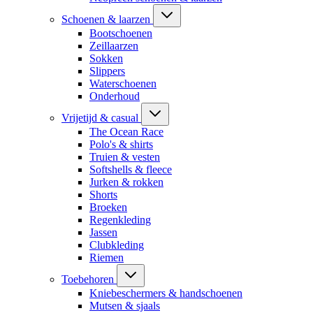
Schoenen & laarzen
Bootschoenen
Zeillaarzen
Sokken
Slippers
Waterschoenen
Onderhoud
Vrijetijd & casual
The Ocean Race
Polo's & shirts
Truien & vesten
Softshells & fleece
Jurken & rokken
Shorts
Broeken
Regenkleding
Jassen
Clubkleding
Riemen
Toebehoren
Kniebeschermers & handschoenen
Mutsen & sjaals