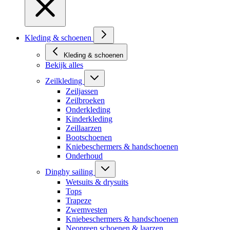
Kleding & schoenen
Kleding & schoenen
Bekijk alles
Zeilkleding
Zeiljassen
Zeilbroeken
Onderkleding
Kinderkleding
Zeillaarzen
Bootschoenen
Kniebeschermers & handschoenen
Onderhoud
Dinghy sailing
Wetsuits & drysuits
Tops
Trapeze
Zwemvesten
Kniebeschermers & handschoenen
Neopreen schoenen & laarzen