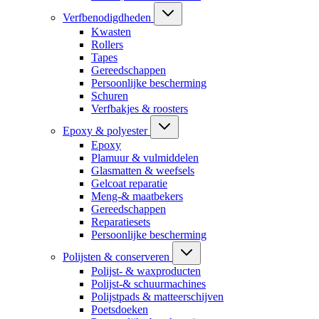
Verfbenodigdheden
Kwasten
Rollers
Tapes
Gereedschappen
Persoonlijke bescherming
Schuren
Verfbakjes & roosters
Epoxy & polyester
Epoxy
Plamuur & vulmiddelen
Glasmatten & weefsels
Gelcoat reparatie
Meng-& maatbekers
Gereedschappen
Reparatiesets
Persoonlijke bescherming
Polijsten & conserveren
Polijst- & waxproducten
Polijst-& schuurmachines
Polijstpads & matteerschijven
Poetsdoeken