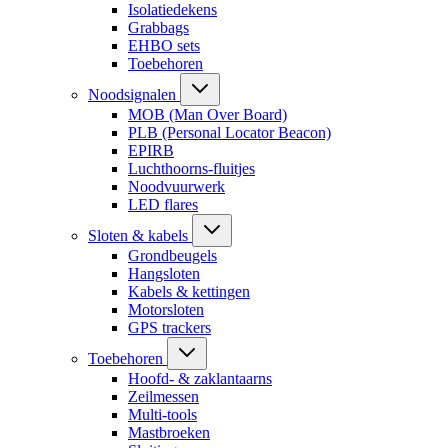
Isolatiedekens
Grabbags
EHBO sets
Toebehoren
Noodsignalen
MOB (Man Over Board)
PLB (Personal Locator Beacon)
EPIRB
Luchthoorns-fluitjes
Noodvuurwerk
LED flares
Sloten & kabels
Grondbeugels
Hangsloten
Kabels & kettingen
Motorsloten
GPS trackers
Toebehoren
Hoofd- & zaklantaarns
Zeilmessen
Multi-tools
Mastbroeken