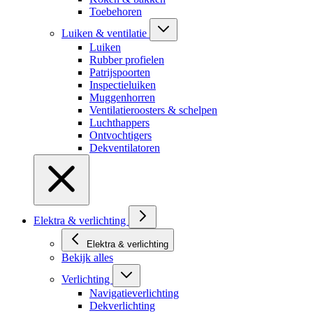
Toebehoren
Luiken & ventilatie
Luiken
Rubber profielen
Patrijspoorten
Inspectieluiken
Muggenhorren
Ventilatieroosters & schelpen
Luchthappers
Ontvochtigers
Dekventilatoren
Elektra & verlichting
Elektra & verlichting
Bekijk alles
Verlichting
Navigatieverlichting
Dekverlichting