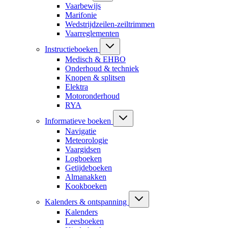
Vaarbewijs
Marifonie
Wedstrijdzeilen-zeiltrimmen
Vaarreglementen
Instructieboeken
Medisch & EHBO
Onderhoud & techniek
Knopen & splitsen
Elektra
Motoronderhoud
RYA
Informatieve boeken
Navigatie
Meteorologie
Vaargidsen
Logboeken
Getijdeboeken
Almanakken
Kookboeken
Kalenders & ontspanning
Kalenders
Leesboeken