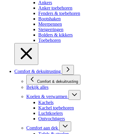
Ankers
Anker toebehoren
Fenders & toebehoren
Bootshaken
Meerpennen
Steigerringen
Bolders & kikkers
Toebehoren
Comfort & dekuitrusting
Comfort & dekuitrusting
Bekijk alles
Koelen & verwarmen
Kachels
Kachel toebehoren
Luchtkoelers
Ontvochtigers
Comfort aan dek
Tafels & stoelen