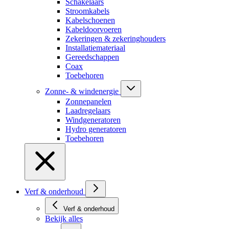
Schakelaars
Stroomkabels
Kabelschoenen
Kabeldoorvoeren
Zekeringen & zekeringhouders
Installatiemateriaal
Gereedschappen
Coax
Toebehoren
Zonne- & windenergie
Zonnepanelen
Laadregelaars
Windgeneratoren
Hydro generatoren
Toebehoren
Verf & onderhoud
Verf & onderhoud
Bekijk alles