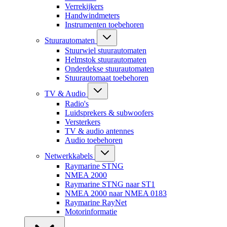
Verrekijkers
Handwindmeters
Instrumenten toebehoren
Stuurautomaten
Stuurwiel stuurautomaten
Helmstok stuurautomaten
Onderdekse stuurautomaten
Stuurautomaat toebehoren
TV & Audio
Radio's
Luidsprekers & subwoofers
Versterkers
TV & audio antennes
Audio toebehoren
Netwerkkabels
Raymarine STNG
NMEA 2000
Raymarine STNG naar ST1
NMEA 2000 naar NMEA 0183
Raymarine RayNet
Motorinformatie