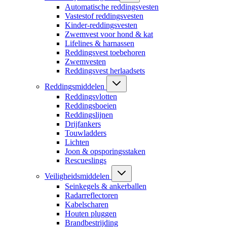
Automatische reddingsvesten
Vastestof reddingsvesten
Kinder-reddingsvesten
Zwemvest voor hond & kat
Lifelines & harnassen
Reddingsvest toebehoren
Zwemvesten
Reddingsvest herlaadsets
Reddingsmiddelen
Reddingsvlotten
Reddingsboeien
Reddingslijnen
Drijfankers
Touwladders
Lichten
Joon & opsporingsstaken
Rescueslings
Veiligheidsmiddelen
Seinkegels & ankerballen
Radarreflectoren
Kabelscharen
Houten pluggen
Brandbestrijding