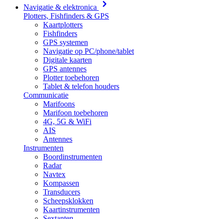
Navigatie & elektronica
Plotters, Fishfinders & GPS
Kaartplotters
Fishfinders
GPS systemen
Navigatie op PC/phone/tablet
Digitale kaarten
GPS antennes
Plotter toebehoren
Tablet & telefon houders
Communicatie
Marifoons
Marifoon toebehoren
4G, 5G & WiFi
AIS
Antennes
Instrumenten
Boordinstrumenten
Radar
Navtex
Kompassen
Transducers
Scheepsklokken
Kaartinstrumenten
Sextanten