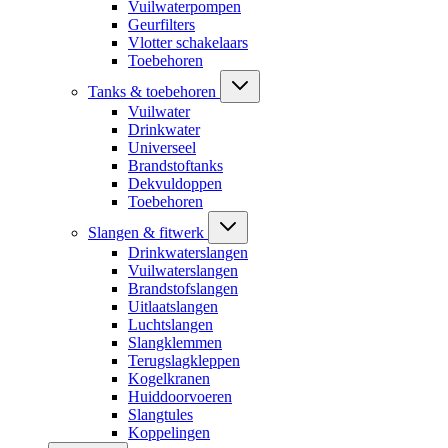
Vuilwaterpompen
Geurfilters
Vlotter schakelaars
Toebehoren
Tanks & toebehoren
Vuilwater
Drinkwater
Universeel
Brandstoftanks
Dekvuldoppen
Toebehoren
Slangen & fitwerk
Drinkwaterslangen
Vuilwaterslangen
Brandstofslangen
Uitlaatslangen
Luchtslangen
Slangklemmen
Terugslagkleppen
Kogelkranen
Huiddoorvoeren
Slangtules
Koppelingen