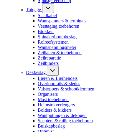
Splitsgereedschap
Tuigage
Staalkabel
Wantspanners & terminals
Verstaging toebehoren
Blokken
Spinakerboombeslag
Rolreefsystemen
Wantspanningsmeter
Zeillatten & toebehoren
Zeilreparatie
Zeilbinders
Dekbeslag
Lieren & Lierhendels
Overlooprails & sledes
Valstoppers & schootklemmen
Organisers
Mast toebehoren
Helmstokverlengers
Bolders & kikkers
Wantputtingen & dekogen
Scepters & railing toebehoren
Buiskapbeslag
Optimist