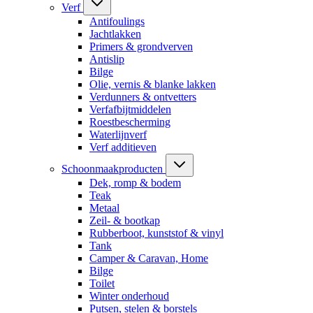
Verf
Antifoulings
Jachtlakken
Primers & grondverven
Antislip
Bilge
Olie, vernis & blanke lakken
Verdunners & ontvetters
Verfafbijtmiddelen
Roestbescherming
Waterlijnverf
Verf additieven
Schoonmaakproducten
Dek, romp & bodem
Teak
Metaal
Zeil- & bootkap
Rubberboot, kunststof & vinyl
Tank
Camper & Caravan, Home
Bilge
Toilet
Winter onderhoud
Putsen, stelen & borstels