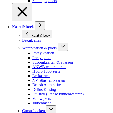
Sluitingopeners
Kaart & boek
Kaart & boek
Bekijk alles
Waterkaarten & pilots
Imray kaarten
Imray pilots
Stroomkaarten & atlassen
ANWB waterkaarten
Hydro 1800-serie
Leskaarten
NV atlas- en kaarten
British Admirality
Delius Klasing
DuBreil (Franse binnenwateren)
Vaarwijzers
Jurbenmann
Cursusboeken