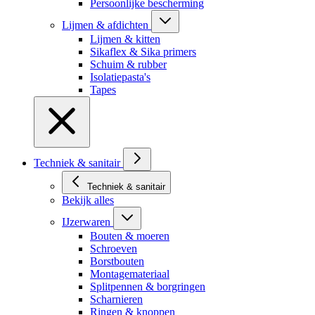
Persoonlijke bescherming
Lijmen & afdichten
Lijmen & kitten
Sikaflex & Sika primers
Schuim & rubber
Isolatiepasta's
Tapes
Techniek & sanitair
Techniek & sanitair
Bekijk alles
IJzerwaren
Bouten & moeren
Schroeven
Borstbouten
Montagemateriaal
Splitpennen & borgringen
Scharnieren
Ringen & knoppen