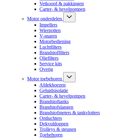
Vetkoord & pakkingen
Carter- & hevelpompen
Motor onderdelen
Impellers
Wierpotten
V-snaren
Motorbediening
Luchtfilters
Brandstoffilters
Oliefilters
Service kits
Overig
Motor toebehoren
Afdekhoezen
Geluidsisolatie
Carter- & hevelpompen
Brandstoftanks
Brandstofslangen
Brandstofmeters & tankvlotters
Ontluchters
Dekvuldoppen
Trolleys & steunen
Toebehoren