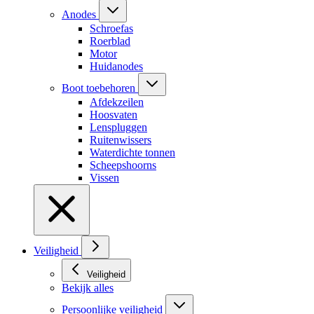
Anodes
Schroefas
Roerblad
Motor
Huidanodes
Boot toebehoren
Afdekzeilen
Hoosvaten
Lenspluggen
Ruitenwissers
Waterdichte tonnen
Scheepshoorns
Vissen
Veiligheid
Veiligheid
Bekijk alles
Persoonlijke veiligheid