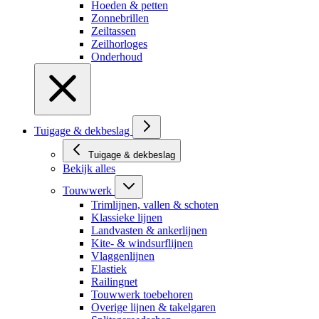
Hoeden & petten
Zonnebrillen
Zeiltassen
Zeilhorloges
Onderhoud
Tuigage & dekbeslag
Tuigage & dekbeslag
Bekijk alles
Touwwerk
Trimlijnen, vallen & schoten
Klassieke lijnen
Landvasten & ankerlijnen
Kite- & windsurflijnen
Vlaggenlijnen
Elastiek
Railingnet
Touwwerk toebehoren
Overige lijnen & takelgaren