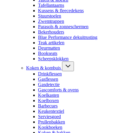
Tafellantaarns
Kussens & fleecedekens
Stuurstoelen
Zwemtrappen
Parasols & zonneschermen
Bekerhouders
Blue Performance dekuitrusting
Teak artikelen
Deurmatten
Bookseats
Scheepsklokken
Koken & kombuis
Drinkflessen
Gasflessen
Gasdetectie
Gascomforts & ovens
Koelkasten
Koelboxen
Barbecues
Keukentextiel
Serviesgoed
Prullenbakken
Kookboeken
Koken & bakken