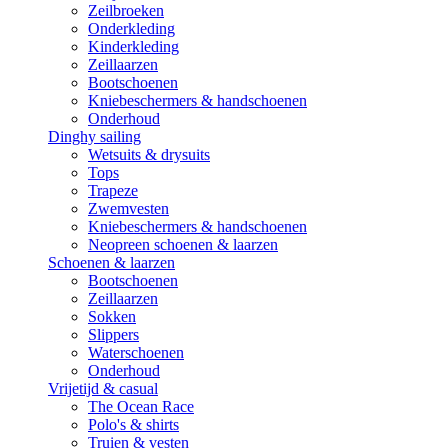
Zeilbroeken
Onderkleding
Kinderkleding
Zeillaarzen
Bootschoenen
Kniebeschermers & handschoenen
Onderhoud
Dinghy sailing
Wetsuits & drysuits
Tops
Trapeze
Zwemvesten
Kniebeschermers & handschoenen
Neopreen schoenen & laarzen
Schoenen & laarzen
Bootschoenen
Zeillaarzen
Sokken
Slippers
Waterschoenen
Onderhoud
Vrijetijd & casual
The Ocean Race
Polo's & shirts
Truien & vesten