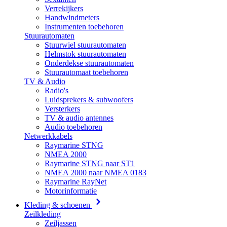
Verrekijkers
Handwindmeters
Instrumenten toebehoren
Stuurautomaten
Stuurwiel stuurautomaten
Helmstok stuurautomaten
Onderdekse stuurautomaten
Stuurautomaat toebehoren
TV & Audio
Radio's
Luidsprekers & subwoofers
Versterkers
TV & audio antennes
Audio toebehoren
Netwerkkabels
Raymarine STNG
NMEA 2000
Raymarine STNG naar ST1
NMEA 2000 naar NMEA 0183
Raymarine RayNet
Motorinformatie
Kleding & schoenen
Zeilkleding
Zeiljassen