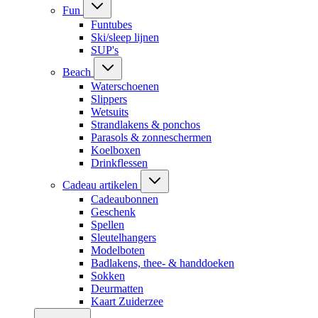
Fun
Funtubes
Ski/sleep lijnen
SUP's
Beach
Waterschoenen
Slippers
Wetsuits
Strandlakens & ponchos
Parasols & zonneschermen
Koelboxen
Drinkflessen
Cadeau artikelen
Cadeaubonnen
Geschenk
Spellen
Sleutelhangers
Modelboten
Badlakens, thee- & handdoeken
Sokken
Deurmatten
Kaart Zuiderzee