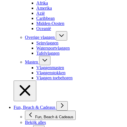
Afrika
Amerika
Azië
Caribbean
Midden-Oosten
Oceanië
Overige vlaggen
Seinvlaggen
Watersportvlaggen
Tafelvlaggen
Masten
Vlaggenmasten
Vlaggenstokken
Vlaggen toebehoren
Fun, Beach & Cadeaus
Fun, Beach & Cadeaus
Bekijk alles