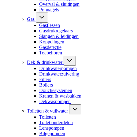
Overval & sluitingen
Popnagels
Gas
Gasflessen
Gasdrukregelaars
Slangen & leidingen
Koppelingen
Gasdetectie
Toebehoren
Dek-& drinkwater
Drinkwaterpompen
Drinkwaterzuivering
Filters
Boilers
Douchesystemen
Kranen & wasbakken
Dekwaspompen
Toiletten & vuilwater
Toiletten
Toilet onderdelen
Lenspompen
Bilgepompen