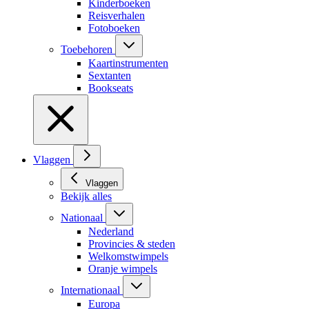
Kinderboeken
Reisverhalen
Fotoboeken
Toebehoren
Kaartinstrumenten
Sextanten
Bookseats
Vlaggen
Vlaggen
Bekijk alles
Nationaal
Nederland
Provincies & steden
Welkomstwimpels
Oranje wimpels
Internationaal
Europa