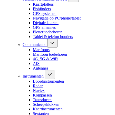
Kaartplotters
Fishfinders
GPS systemen
Navigatie op PC/phone/tablet
Digitale kaarten
GPS antennes
Plotter toebehoren
Tablet & telefon houders
Communicatie
Marifoons
Marifoon toebehoren
4G, 5G & WiFi
AIS
Antennes
Instrumenten
Boordinstrumenten
Radar
Navtex
Kompassen
Transducers
Scheepsklokken
Kaartinstrumenten
Sextanten