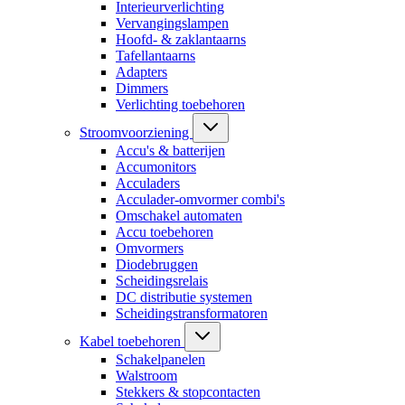
Interieurverlichting
Vervangingslampen
Hoofd- & zaklantaarns
Tafellantaarns
Adapters
Dimmers
Verlichting toebehoren
Stroomvoorziening
Accu's & batterijen
Accumonitors
Acculaders
Acculader-omvormer combi's
Omschakel automaten
Accu toebehoren
Omvormers
Diodebruggen
Scheidingsrelais
DC distributie systemen
Scheidingstransformatoren
Kabel toebehoren
Schakelpanelen
Walstroom
Stekkers & stopcontacten