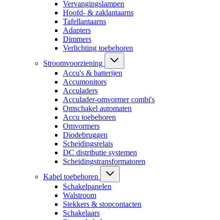
Vervangingslampen
Hoofd- & zaklantaarns
Tafellantaarns
Adapters
Dimmers
Verlichting toebehoren
Stroomvoorziening
Accu's & batterijen
Accumonitors
Acculaders
Acculader-omvormer combi's
Omschakel automaten
Accu toebehoren
Omvormers
Diodebruggen
Scheidingsrelais
DC distributie systemen
Scheidingstransformatoren
Kabel toebehoren
Schakelpanelen
Walstroom
Stekkers & stopcontacten
Schakelaars