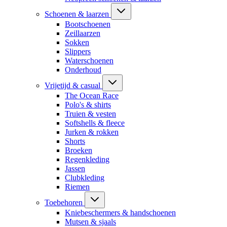
Schoenen & laarzen
Bootschoenen
Zeillaarzen
Sokken
Slippers
Waterschoenen
Onderhoud
Vrijetijd & casual
The Ocean Race
Polo's & shirts
Truien & vesten
Softshells & fleece
Jurken & rokken
Shorts
Broeken
Regenkleding
Jassen
Clubkleding
Riemen
Toebehoren
Kniebeschermers & handschoenen
Mutsen & sjaals