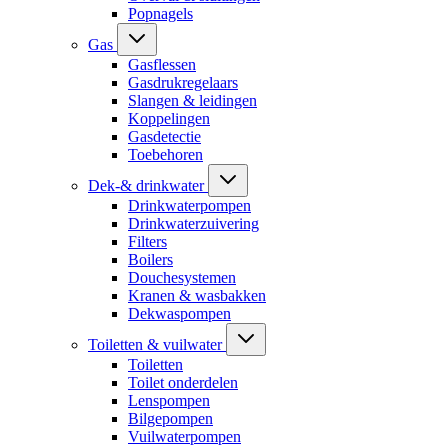
Popnagels
Gas
Gasflessen
Gasdrukregelaars
Slangen & leidingen
Koppelingen
Gasdetectie
Toebehoren
Dek-& drinkwater
Drinkwaterpompen
Drinkwaterzuivering
Filters
Boilers
Douchesystemen
Kranen & wasbakken
Dekwaspompen
Toiletten & vuilwater
Toiletten
Toilet onderdelen
Lenspompen
Bilgepompen
Vuilwaterpompen