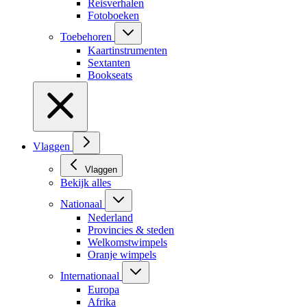
Reisverhalen
Fotoboeken
Toebehoren
Kaartinstrumenten
Sextanten
Bookseats
Vlaggen
Vlaggen
Bekijk alles
Nationaal
Nederland
Provincies & steden
Welkomstwimpels
Oranje wimpels
Internationaal
Europa
Afrika