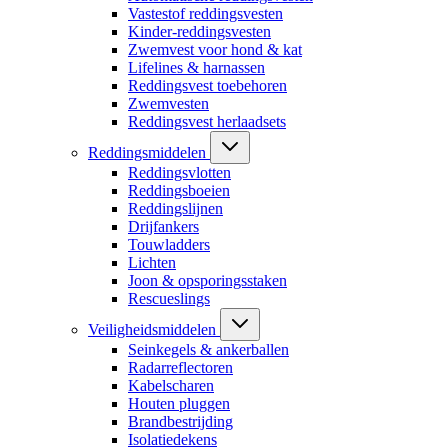
Vastestof reddingsvesten
Kinder-reddingsvesten
Zwemvest voor hond & kat
Lifelines & harnassen
Reddingsvest toebehoren
Zwemvesten
Reddingsvest herlaadsets
Reddingsmiddelen
Reddingsvlotten
Reddingsboeien
Reddingslijnen
Drijfankers
Touwladders
Lichten
Joon & opsporingsstaken
Rescueslings
Veiligheidsmiddelen
Seinkegels & ankerballen
Radarreflectoren
Kabelscharen
Houten pluggen
Brandbestrijding
Isolatiedekens