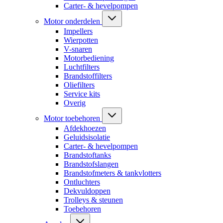
Carter- & hevelpompen
Motor onderdelen
Impellers
Wierpotten
V-snaren
Motorbediening
Luchtfilters
Brandstoffilters
Oliefilters
Service kits
Overig
Motor toebehoren
Afdekhoezen
Geluidsisolatie
Carter- & hevelpompen
Brandstoftanks
Brandstofslangen
Brandstofmeters & tankvlotters
Ontluchters
Dekvuldoppen
Trolleys & steunen
Toebehoren