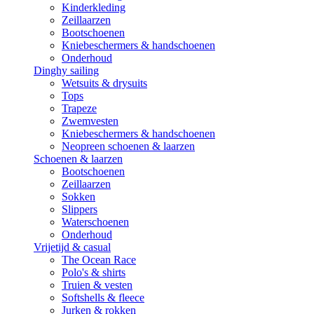
Kinderkleding
Zeillaarzen
Bootschoenen
Kniebeschermers & handschoenen
Onderhoud
Dinghy sailing
Wetsuits & drysuits
Tops
Trapeze
Zwemvesten
Kniebeschermers & handschoenen
Neopreen schoenen & laarzen
Schoenen & laarzen
Bootschoenen
Zeillaarzen
Sokken
Slippers
Waterschoenen
Onderhoud
Vrijetijd & casual
The Ocean Race
Polo's & shirts
Truien & vesten
Softshells & fleece
Jurken & rokken