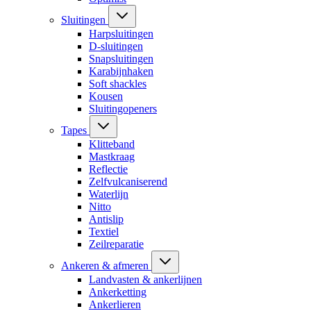
Sluitingen
Harpsluitingen
D-sluitingen
Snapsluitingen
Karabijnhaken
Soft shackles
Kousen
Sluitingopeners
Tapes
Klitteband
Mastkraag
Reflectie
Zelfvulcaniserend
Waterlijn
Nitto
Antislip
Textiel
Zeilreparatie
Ankeren & afmeren
Landvasten & ankerlijnen
Ankerketting
Ankerlieren