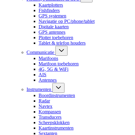
Kaartplotters
Fishfinders
GPS systemen
Navigatie op PC/phone/tablet
Digitale kaarten
GPS antennes
Plotter toebehoren
Tablet & telefon houders
Communicatie
Marifoons
Marifoon toebehoren
4G, 5G & WiFi
AIS
Antennes
Instrumenten
Boordinstrumenten
Radar
Navtex
Kompassen
Transducers
Scheepsklokken
Kaartinstrumenten
Sextanten