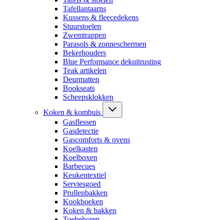
Tafellantaarns
Kussens & fleecedekens
Stuurstoelen
Zwemtrappen
Parasols & zonneschermen
Bekerhouders
Blue Performance dekuitrusting
Teak artikelen
Deurmatten
Bookseats
Scheepsklokken
Koken & kombuis
Gasflessen
Gasdetectie
Gascomforts & ovens
Koelkasten
Koelboxen
Barbecues
Keukentextiel
Serviesgoed
Prullenbakken
Kookboeken
Koken & bakken
Toebehoren