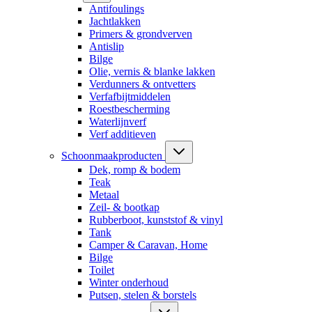
Antifoulings
Jachtlakken
Primers & grondverven
Antislip
Bilge
Olie, vernis & blanke lakken
Verdunners & ontvetters
Verfafbijtmiddelen
Roestbescherming
Waterlijnverf
Verf additieven
Schoonmaakproducten
Dek, romp & bodem
Teak
Metaal
Zeil- & bootkap
Rubberboot, kunststof & vinyl
Tank
Camper & Caravan, Home
Bilge
Toilet
Winter onderhoud
Putsen, stelen & borstels