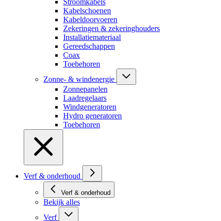
Stroomkabels
Kabelschoenen
Kabeldoorvoeren
Zekeringen & zekeringhouders
Installatiemateriaal
Gereedschappen
Coax
Toebehoren
Zonne- & windenergie
Zonnepanelen
Laadregelaars
Windgeneratoren
Hydro generatoren
Toebehoren
Verf & onderhoud
Verf & onderhoud
Bekijk alles
Verf