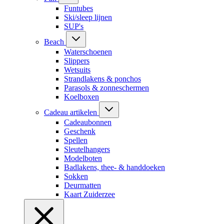
Funtubes
Ski/sleep lijnen
SUP's
Beach
Waterschoenen
Slippers
Wetsuits
Strandlakens & ponchos
Parasols & zonneschermen
Koelboxen
Cadeau artikelen
Cadeaubonnen
Geschenk
Spellen
Sleutelhangers
Modelboten
Badlakens, thee- & handdoeken
Sokken
Deurmatten
Kaart Zuiderzee