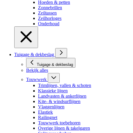
Hoeden & petten
Zonnebrillen
Zeiltassen
Zeilhorloges
Onderhoud
Tuigage & dekbeslag
Tuigage & dekbeslag
Bekijk alles
Touwwerk
Trimlijnen, vallen & schoten
Klassieke lijnen
Landvasten & ankerlijnen
Kite- & windsurflijnen
Vlaggenlijnen
Elastiek
Railingnet
Touwwerk toebehoren
Overige lijnen & takelgaren