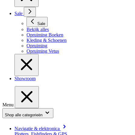
Sale
Sale
Bekijk alles
Opruiming Boeken
Kleding & Schoenen
Opruiming
Opruiming Vetus
Showroom
Menu
Shop alle categorieën
Navigatie & elektronica
Plotters, Fishfinders & GPS