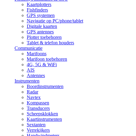
Kaartplotters
Fishfinders
GPS systemen
Navigatie op PC/phone/tablet
Digitale kaarten
GPS antennes
Plotter toebehoren
Tablet & telefon houders
Communicatie
Marifoons
Marifoon toebehoren
4G, 5G & WiFi
AIS
Antennes
Instrumenten
Boordinstrumenten
Radar
Navtex
Kompassen
Transducers
Scheepsklokken
Kaartinstrumenten
Sextanten
Verrekijkers
Handwindmeters