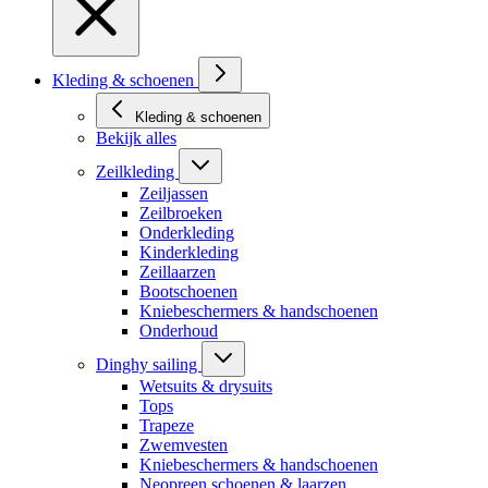
Kleding & schoenen
Kleding & schoenen
Bekijk alles
Zeilkleding
Zeiljassen
Zeilbroeken
Onderkleding
Kinderkleding
Zeillaarzen
Bootschoenen
Kniebeschermers & handschoenen
Onderhoud
Dinghy sailing
Wetsuits & drysuits
Tops
Trapeze
Zwemvesten
Kniebeschermers & handschoenen
Neopreen schoenen & laarzen