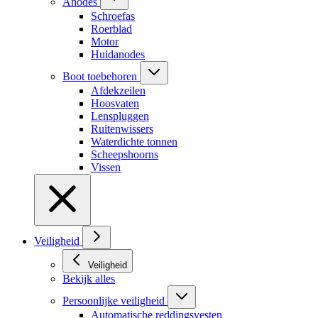
Anodes
Schroefas
Roerblad
Motor
Huidanodes
Boot toebehoren
Afdekzeilen
Hoosvaten
Lenspluggen
Ruitenwissers
Waterdichte tonnen
Scheepshoorns
Vissen
Veiligheid
Veiligheid
Bekijk alles
Persoonlijke veiligheid
Automatische reddingsvesten