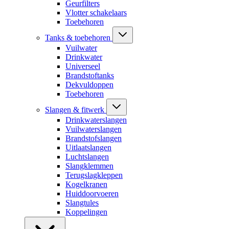
Geurfilters
Vlotter schakelaars
Toebehoren
Tanks & toebehoren
Vuilwater
Drinkwater
Universeel
Brandstoftanks
Dekvuldoppen
Toebehoren
Slangen & fitwerk
Drinkwaterslangen
Vuilwaterslangen
Brandstofslangen
Uitlaatslangen
Luchtslangen
Slangklemmen
Terugslagkleppen
Kogelkranen
Huiddoorvoeren
Slangtules
Koppelingen