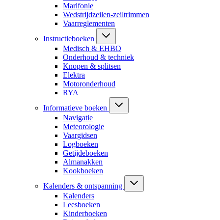
Marifonie
Wedstrijdzeilen-zeiltrimmen
Vaarreglementen
Instructieboeken
Medisch & EHBO
Onderhoud & techniek
Knopen & splitsen
Elektra
Motoronderhoud
RYA
Informatieve boeken
Navigatie
Meteorologie
Vaargidsen
Logboeken
Getijdeboeken
Almanakken
Kookboeken
Kalenders & ontspanning
Kalenders
Leesboeken
Kinderboeken