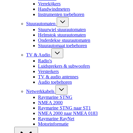
Verrekijkers
Handwindmeters
Instrumenten toebehoren
Stuurautomaten
Stuurwiel stuurautomaten
Helmstok stuurautomaten
Onderdekse stuurautomaten
Stuurautomaat toebehoren
TV & Audio
Radio's
Luidsprekers & subwoofers
Versterkers
TV & audio antennes
Audio toebehoren
Netwerkkabels
Raymarine STNG
NMEA 2000
Raymarine STNG naar ST1
NMEA 2000 naar NMEA 0183
Raymarine RayNet
Motorinformatie