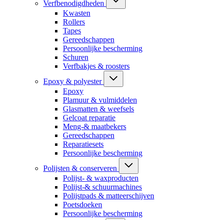
Verfbenodigdheden
Kwasten
Rollers
Tapes
Gereedschappen
Persoonlijke bescherming
Schuren
Verfbakjes & roosters
Epoxy & polyester
Epoxy
Plamuur & vulmiddelen
Glasmatten & weefsels
Gelcoat reparatie
Meng-& maatbekers
Gereedschappen
Reparatiesets
Persoonlijke bescherming
Polijsten & conserveren
Polijst- & waxproducten
Polijst-& schuurmachines
Polijstpads & matteerschijven
Poetsdoeken
Persoonlijke bescherming