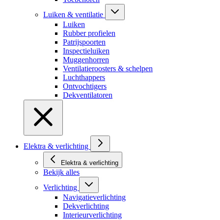
Luiken & ventilatie
Luiken
Rubber profielen
Patrijspoorten
Inspectieluiken
Muggenhorren
Ventilatieroosters & schelpen
Luchthappers
Ontvochtigers
Dekventilatoren
Elektra & verlichting
Elektra & verlichting
Bekijk alles
Verlichting
Navigatieverlichting
Dekverlichting
Interieurverlichting