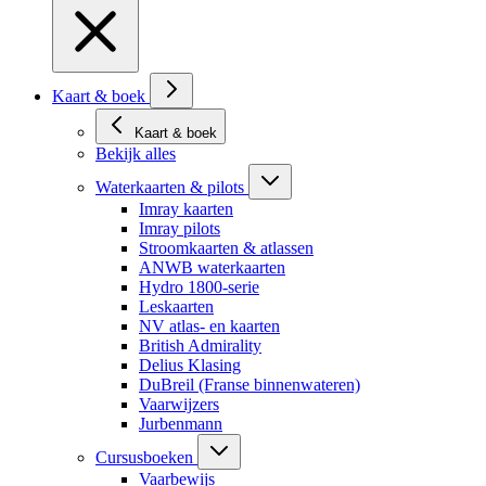
Kaart & boek
Kaart & boek
Bekijk alles
Waterkaarten & pilots
Imray kaarten
Imray pilots
Stroomkaarten & atlassen
ANWB waterkaarten
Hydro 1800-serie
Leskaarten
NV atlas- en kaarten
British Admirality
Delius Klasing
DuBreil (Franse binnenwateren)
Vaarwijzers
Jurbenmann
Cursusboeken
Vaarbewijs