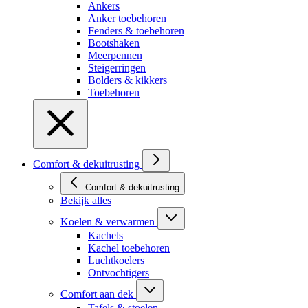
Ankers
Anker toebehoren
Fenders & toebehoren
Bootshaken
Meerpennen
Steigerringen
Bolders & kikkers
Toebehoren
Comfort & dekuitrusting
Comfort & dekuitrusting
Bekijk alles
Koelen & verwarmen
Kachels
Kachel toebehoren
Luchtkoelers
Ontvochtigers
Comfort aan dek
Tafels & stoelen