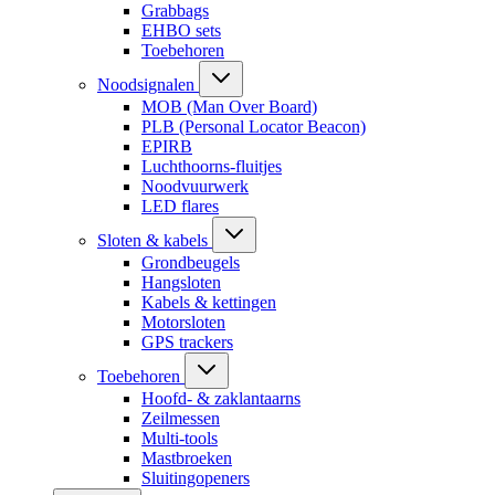
Grabbags
EHBO sets
Toebehoren
Noodsignalen
MOB (Man Over Board)
PLB (Personal Locator Beacon)
EPIRB
Luchthoorns-fluitjes
Noodvuurwerk
LED flares
Sloten & kabels
Grondbeugels
Hangsloten
Kabels & kettingen
Motorsloten
GPS trackers
Toebehoren
Hoofd- & zaklantaarns
Zeilmessen
Multi-tools
Mastbroeken
Sluitingopeners