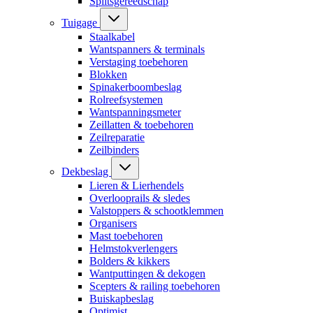
Splitsgereedschap
Tuigage
Staalkabel
Wantspanners & terminals
Verstaging toebehoren
Blokken
Spinakerboombeslag
Rolreefsystemen
Wantspanningsmeter
Zeillatten & toebehoren
Zeilreparatie
Zeilbinders
Dekbeslag
Lieren & Lierhendels
Overlooprails & sledes
Valstoppers & schootklemmen
Organisers
Mast toebehoren
Helmstokverlengers
Bolders & kikkers
Wantputtingen & dekogen
Scepters & railing toebehoren
Buiskapbeslag
Optimist