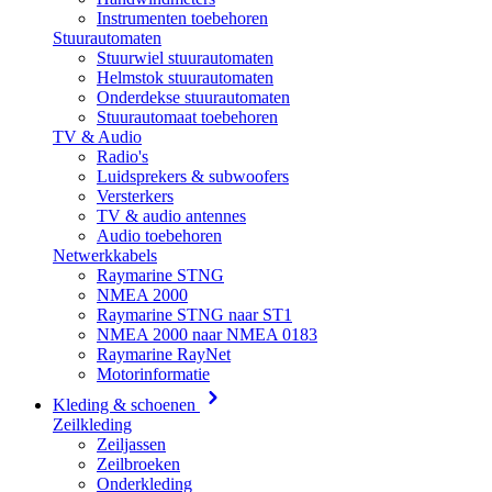
Instrumenten toebehoren
Stuurautomaten
Stuurwiel stuurautomaten
Helmstok stuurautomaten
Onderdekse stuurautomaten
Stuurautomaat toebehoren
TV & Audio
Radio's
Luidsprekers & subwoofers
Versterkers
TV & audio antennes
Audio toebehoren
Netwerkkabels
Raymarine STNG
NMEA 2000
Raymarine STNG naar ST1
NMEA 2000 naar NMEA 0183
Raymarine RayNet
Motorinformatie
Kleding & schoenen
Zeilkleding
Zeiljassen
Zeilbroeken
Onderkleding