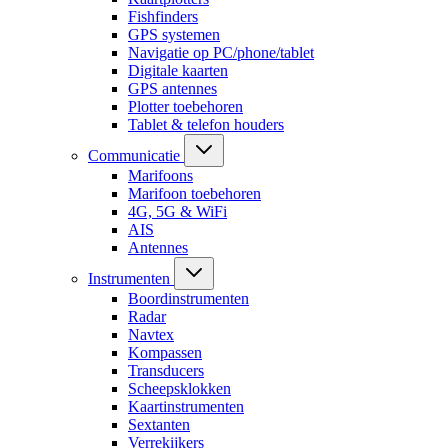
Fishfinders
GPS systemen
Navigatie op PC/phone/tablet
Digitale kaarten
GPS antennes
Plotter toebehoren
Tablet & telefon houders
Communicatie
Marifoons
Marifoon toebehoren
4G, 5G & WiFi
AIS
Antennes
Instrumenten
Boordinstrumenten
Radar
Navtex
Kompassen
Transducers
Scheepsklokken
Kaartinstrumenten
Sextanten
Verrekijkers