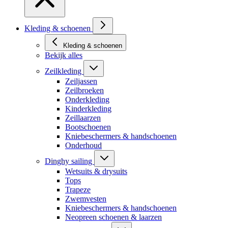
Kleding & schoenen
Kleding & schoenen
Bekijk alles
Zeilkleding
Zeiljassen
Zeilbroeken
Onderkleding
Kinderkleding
Zeillaarzen
Bootschoenen
Kniebeschermers & handschoenen
Onderhoud
Dinghy sailing
Wetsuits & drysuits
Tops
Trapeze
Zwemvesten
Kniebeschermers & handschoenen
Neopreen schoenen & laarzen