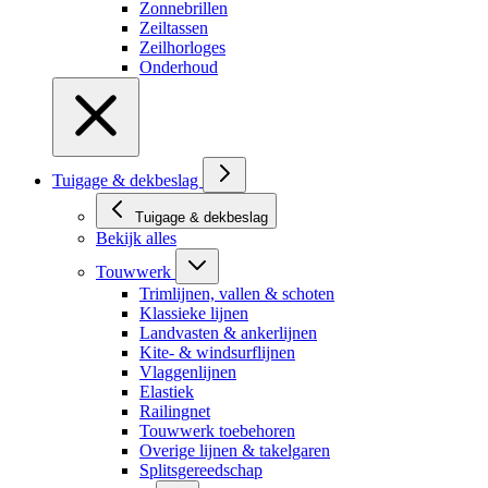
Zonnebrillen
Zeiltassen
Zeilhorloges
Onderhoud
Tuigage & dekbeslag
Tuigage & dekbeslag
Bekijk alles
Touwwerk
Trimlijnen, vallen & schoten
Klassieke lijnen
Landvasten & ankerlijnen
Kite- & windsurflijnen
Vlaggenlijnen
Elastiek
Railingnet
Touwwerk toebehoren
Overige lijnen & takelgaren
Splitsgereedschap