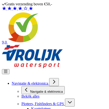
Ga naar de inhoud
Gratis verzending boven €50,-
9,0
Navigatie & elektronica
Navigatie & elektronica
Bekijk alles
Plotters, Fishfinders & GPS
Kaartplotters