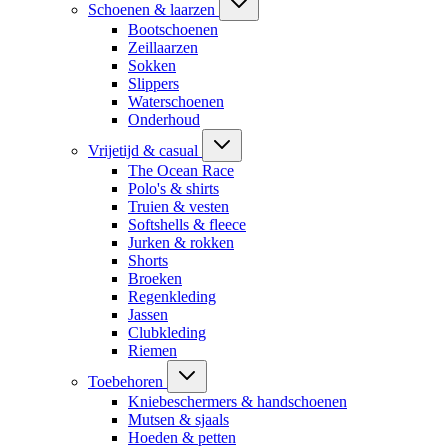
Schoenen & laarzen
Bootschoenen
Zeillaarzen
Sokken
Slippers
Waterschoenen
Onderhoud
Vrijetijd & casual
The Ocean Race
Polo's & shirts
Truien & vesten
Softshells & fleece
Jurken & rokken
Shorts
Broeken
Regenkleding
Jassen
Clubkleding
Riemen
Toebehoren
Kniebeschermers & handschoenen
Mutsen & sjaals
Hoeden & petten