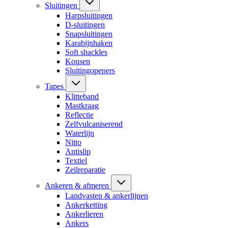
Sluitingen
Harpsluitingen
D-sluitingen
Snapsluitingen
Karabijnhaken
Soft shackles
Kousen
Sluitingopeners
Tapes
Klitteband
Mastkraag
Reflectie
Zelfvulcaniserend
Waterlijn
Nitto
Antislip
Textiel
Zeilreparatie
Ankeren & afmeren
Landvasten & ankerlijnen
Ankerketting
Ankerlieren
Ankers