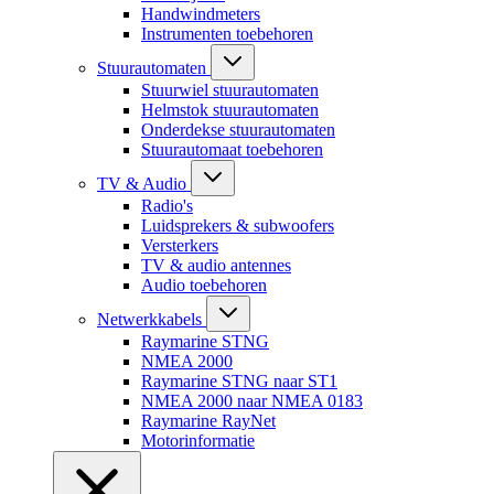
Handwindmeters
Instrumenten toebehoren
Stuurautomaten
Stuurwiel stuurautomaten
Helmstok stuurautomaten
Onderdekse stuurautomaten
Stuurautomaat toebehoren
TV & Audio
Radio's
Luidsprekers & subwoofers
Versterkers
TV & audio antennes
Audio toebehoren
Netwerkkabels
Raymarine STNG
NMEA 2000
Raymarine STNG naar ST1
NMEA 2000 naar NMEA 0183
Raymarine RayNet
Motorinformatie