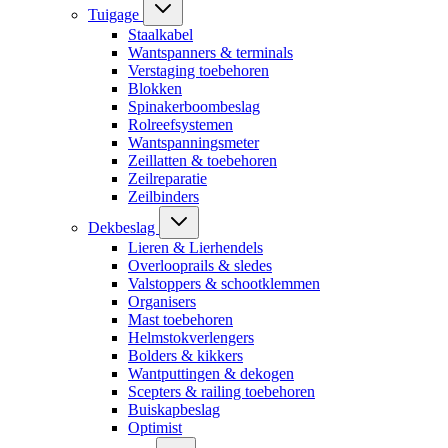
Tuigage
Staalkabel
Wantspanners & terminals
Verstaging toebehoren
Blokken
Spinakerboombeslag
Rolreefsystemen
Wantspanningsmeter
Zeillatten & toebehoren
Zeilreparatie
Zeilbinders
Dekbeslag
Lieren & Lierhendels
Overlooprails & sledes
Valstoppers & schootklemmen
Organisers
Mast toebehoren
Helmstokverlengers
Bolders & kikkers
Wantputtingen & dekogen
Scepters & railing toebehoren
Buiskapbeslag
Optimist