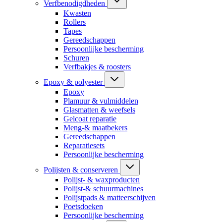
Verfbenodigdheden
Kwasten
Rollers
Tapes
Gereedschappen
Persoonlijke bescherming
Schuren
Verfbakjes & roosters
Epoxy & polyester
Epoxy
Plamuur & vulmiddelen
Glasmatten & weefsels
Gelcoat reparatie
Meng-& maatbekers
Gereedschappen
Reparatiesets
Persoonlijke bescherming
Polijsten & conserveren
Polijst- & waxproducten
Polijst-& schuurmachines
Polijstpads & matteerschijven
Poetsdoeken
Persoonlijke bescherming