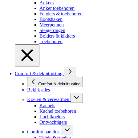
Ankers
Anker toebehoren
Fenders & toebehoren
Bootshaken
Meerpennen
Steigerringen
Bolders & kikkers
Toebehoren
Comfort & dekuitrusting
Comfort & dekuitrusting
Bekijk alles
Koelen & verwarmen
Kachels
Kachel toebehoren
Luchtkoelers
Ontvochtigers
Comfort aan dek
Tafels & stoelen