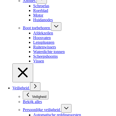
Anodes
Schroefas
Roerblad
Motor
Huidanodes
Boot toebehoren
Afdekzeilen
Hoosvaten
Lenspluggen
Ruitenwissers
Waterdichte tonnen
Scheepshoorns
Vissen
Veiligheid
Veiligheid
Bekijk alles
Persoonlijke veiligheid
Automatische reddingsvesten