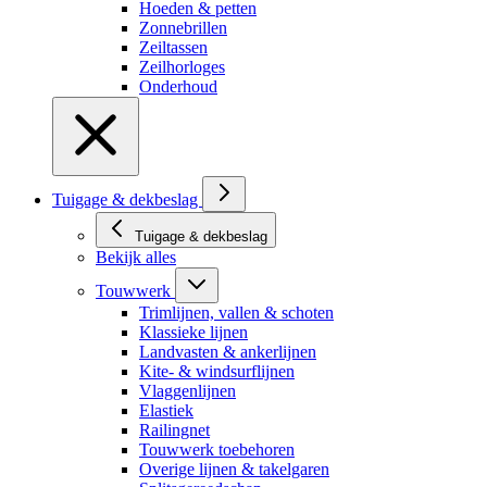
Hoeden & petten
Zonnebrillen
Zeiltassen
Zeilhorloges
Onderhoud
Tuigage & dekbeslag
Tuigage & dekbeslag
Bekijk alles
Touwwerk
Trimlijnen, vallen & schoten
Klassieke lijnen
Landvasten & ankerlijnen
Kite- & windsurflijnen
Vlaggenlijnen
Elastiek
Railingnet
Touwwerk toebehoren
Overige lijnen & takelgaren