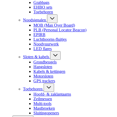
Grabbags
EHBO sets
Toebehoren
Noodsignalen
MOB (Man Over Board)
PLB (Personal Locator Beacon)
EPIRB
Luchthoorns-fluitjes
Noodvuurwerk
LED flares
Sloten & kabels
Grondbeugels
Hangsloten
Kabels & kettingen
Motorsloten
GPS trackers
Toebehoren
Hoofd- & zaklantaarns
Zeilmessen
Multi-tools
Mastbroeken
Sluitingopeners