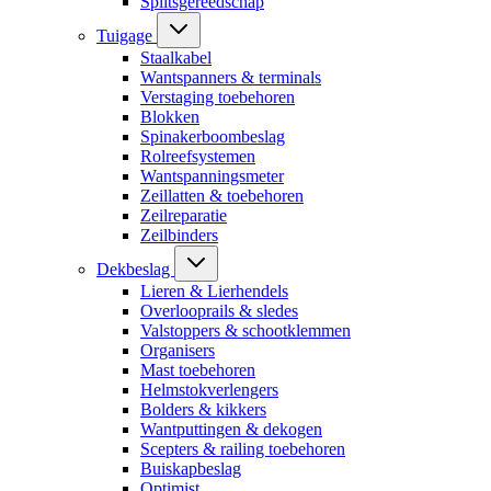
Splitsgereedschap
Tuigage
Staalkabel
Wantspanners & terminals
Verstaging toebehoren
Blokken
Spinakerboombeslag
Rolreefsystemen
Wantspanningsmeter
Zeillatten & toebehoren
Zeilreparatie
Zeilbinders
Dekbeslag
Lieren & Lierhendels
Overlooprails & sledes
Valstoppers & schootklemmen
Organisers
Mast toebehoren
Helmstokverlengers
Bolders & kikkers
Wantputtingen & dekogen
Scepters & railing toebehoren
Buiskapbeslag
Optimist