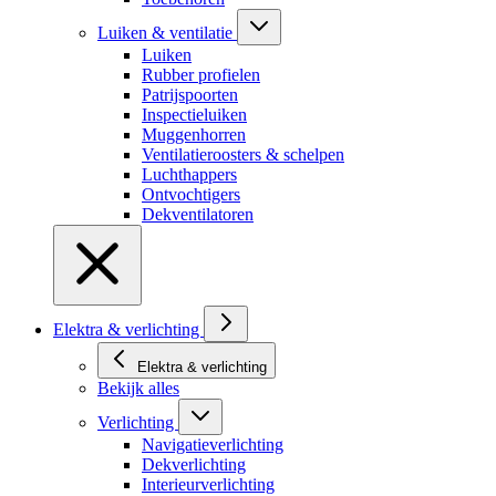
Luiken & ventilatie
Luiken
Rubber profielen
Patrijspoorten
Inspectieluiken
Muggenhorren
Ventilatieroosters & schelpen
Luchthappers
Ontvochtigers
Dekventilatoren
Elektra & verlichting
Elektra & verlichting
Bekijk alles
Verlichting
Navigatieverlichting
Dekverlichting
Interieurverlichting