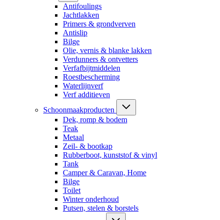
Antifoulings
Jachtlakken
Primers & grondverven
Antislip
Bilge
Olie, vernis & blanke lakken
Verdunners & ontvetters
Verfafbijtmiddelen
Roestbescherming
Waterlijnverf
Verf additieven
Schoonmaakproducten
Dek, romp & bodem
Teak
Metaal
Zeil- & bootkap
Rubberboot, kunststof & vinyl
Tank
Camper & Caravan, Home
Bilge
Toilet
Winter onderhoud
Putsen, stelen & borstels