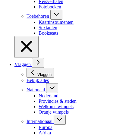
Reisverhalen
Fotoboeken
Toebehoren
Kaartinstrumenten
Sextanten
Bookseats
Vlaggen
Vlaggen
Bekijk alles
Nationaal
Nederland
Provincies & steden
Welkomstwimpels
Oranje wimpels
Internationaal
Europa
Afrika