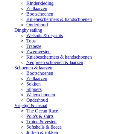
Kinderkleding
Zeillaarzen
Bootschoenen
Kniebeschermers & handschoenen
Onderhoud
Dinghy sailing
Wetsuits & drysuits
Tops
Trapeze
Zwemvesten
Kniebeschermers & handschoenen
Neopreen schoenen & laarzen
Schoenen & laarzen
Bootschoenen
Zeillaarzen
Sokken
Slippers
Waterschoenen
Onderhoud
Vrijetijd & casual
The Ocean Race
Polo's & shirts
Truien & vesten
Softshells & fleece
Jurken & rokken