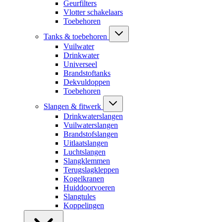
Geurfilters
Vlotter schakelaars
Toebehoren
Tanks & toebehoren
Vuilwater
Drinkwater
Universeel
Brandstoftanks
Dekvuldoppen
Toebehoren
Slangen & fitwerk
Drinkwaterslangen
Vuilwaterslangen
Brandstofslangen
Uitlaatslangen
Luchtslangen
Slangklemmen
Terugslagkleppen
Kogelkranen
Huiddoorvoeren
Slangtules
Koppelingen