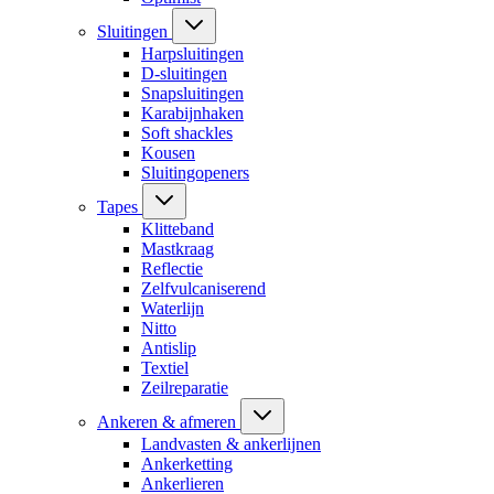
Sluitingen
Harpsluitingen
D-sluitingen
Snapsluitingen
Karabijnhaken
Soft shackles
Kousen
Sluitingopeners
Tapes
Klitteband
Mastkraag
Reflectie
Zelfvulcaniserend
Waterlijn
Nitto
Antislip
Textiel
Zeilreparatie
Ankeren & afmeren
Landvasten & ankerlijnen
Ankerketting
Ankerlieren