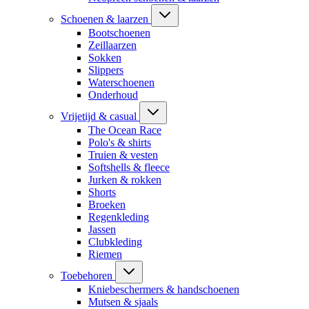
Schoenen & laarzen
Bootschoenen
Zeillaarzen
Sokken
Slippers
Waterschoenen
Onderhoud
Vrijetijd & casual
The Ocean Race
Polo's & shirts
Truien & vesten
Softshells & fleece
Jurken & rokken
Shorts
Broeken
Regenkleding
Jassen
Clubkleding
Riemen
Toebehoren
Kniebeschermers & handschoenen
Mutsen & sjaals