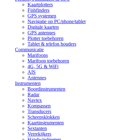
Kaartplotters
Fishfinders
GPS systemen
Navigatie op PC/phone/tablet
Digitale kaarten
GPS antennes
Plotter toebehoren
Tablet & telefon houders
Communicatie
Marifoons
Marifoon toebehoren
4G, 5G & WiFi
AIS
Antennes
Instrumenten
Boordinstrumenten
Radar
Navtex
Kompassen
Transducers
Scheepsklokken
Kaartinstrumenten
Sextanten
Verrekijkers
Handwindmeters