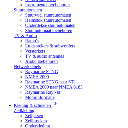
Instrumenten toebehoren
Stuurautomaten
Stuurwiel stuurautomaten
Helmstok stuurautomaten
Onderdekse stuurautomaten
Stuurautomaat toebehoren
TV & Audio
Radio's
Luidsprekers & subwoofers
Versterkers
TV & audio antennes
Audio toebehoren
Netwerkkabels
Raymarine STNG
NMEA 2000
Raymarine STNG naar ST1
NMEA 2000 naar NMEA 0183
Raymarine RayNet
Motorinformatie
Kleding & schoenen
Zeilkleding
Zeiljassen
Zeilbroeken
Onderkleding