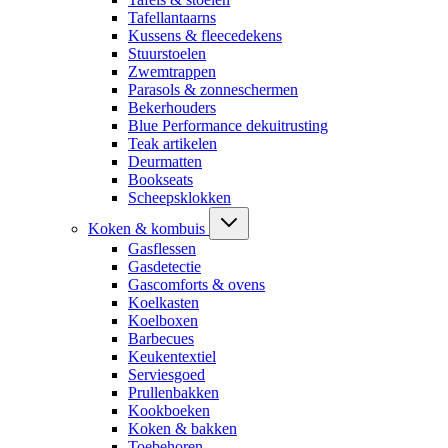
Tafellantaarns
Kussens & fleecedekens
Stuurstoelen
Zwemtrappen
Parasols & zonneschermen
Bekerhouders
Blue Performance dekuitrusting
Teak artikelen
Deurmatten
Bookseats
Scheepsklokken
Koken & kombuis
Gasflessen
Gasdetectie
Gascomforts & ovens
Koelkasten
Koelboxen
Barbecues
Keukentextiel
Serviesgoed
Prullenbakken
Kookboeken
Koken & bakken
Toebehoren