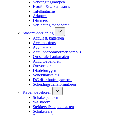
Vervangingslampen
Hoofd- & zaklantaarns
Tafellantaarns
Adapters
Dimmers
Verlichting toebehoren
Stroomvoorziening
Accu's & batterijen
Accumonitors
Acculaders
Acculader-omvormer combi's
Omschakel automaten
Accu toebehoren
Omvormers
Diodebruggen
Scheidingsrelais
DC distributie systemen
Scheidingstransformatoren
Kabel toebehoren
Schakelpanelen
Walstroom
Stekkers & stopcontacten
Schakelaars