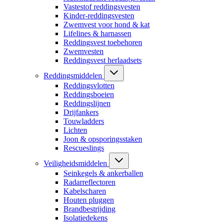
Vastestof reddingsvesten
Kinder-reddingsvesten
Zwemvest voor hond & kat
Lifelines & harnassen
Reddingsvest toebehoren
Zwemvesten
Reddingsvest herlaadsets
Reddingsmiddelen
Reddingsvlotten
Reddingsboeien
Reddingslijnen
Drijfankers
Touwladders
Lichten
Joon & opsporingsstaken
Rescueslings
Veiligheidsmiddelen
Seinkegels & ankerballen
Radarreflectoren
Kabelscharen
Houten pluggen
Brandbestrijding
Isolatiedekens