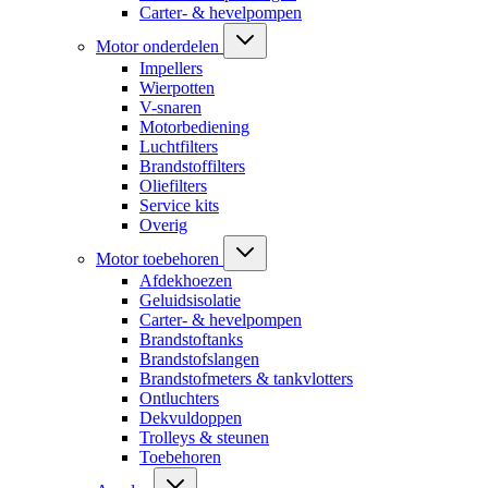
Carter- & hevelpompen
Motor onderdelen
Impellers
Wierpotten
V-snaren
Motorbediening
Luchtfilters
Brandstoffilters
Oliefilters
Service kits
Overig
Motor toebehoren
Afdekhoezen
Geluidsisolatie
Carter- & hevelpompen
Brandstoftanks
Brandstofslangen
Brandstofmeters & tankvlotters
Ontluchters
Dekvuldoppen
Trolleys & steunen
Toebehoren