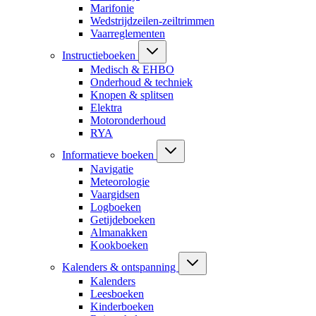
Marifonie
Wedstrijdzeilen-zeiltrimmen
Vaarreglementen
Instructieboeken
Medisch & EHBO
Onderhoud & techniek
Knopen & splitsen
Elektra
Motoronderhoud
RYA
Informatieve boeken
Navigatie
Meteorologie
Vaargidsen
Logboeken
Getijdeboeken
Almanakken
Kookboeken
Kalenders & ontspanning
Kalenders
Leesboeken
Kinderboeken