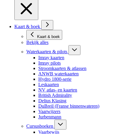
Kaart & boek
Kaart & boek
Bekijk alles
Waterkaarten & pilots
Imray kaarten
Imray pilots
Stroomkaarten & atlassen
ANWB waterkaarten
Hydro 1800-serie
Leskaarten
NV atlas- en kaarten
British Admirality
Delius Klasing
DuBreil (Franse binnenwateren)
Vaarwijzers
Jurbenmann
Cursusboeken
Vaarbewijs