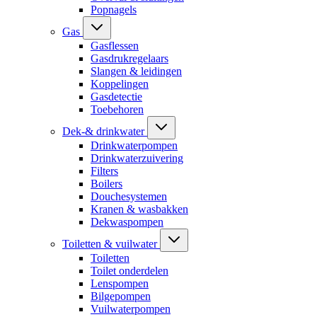
Popnagels
Gas
Gasflessen
Gasdrukregelaars
Slangen & leidingen
Koppelingen
Gasdetectie
Toebehoren
Dek-& drinkwater
Drinkwaterpompen
Drinkwaterzuivering
Filters
Boilers
Douchesystemen
Kranen & wasbakken
Dekwaspompen
Toiletten & vuilwater
Toiletten
Toilet onderdelen
Lenspompen
Bilgepompen
Vuilwaterpompen