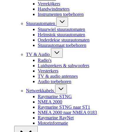
Verrekijkers
Handwindmeters
Instrumenten toebehoren
Stuurautomaten
Stuurwiel stuurautomaten
Helmstok stuurautomaten
Onderdekse stuurautomaten
Stuurautomaat toebehoren
TV & Audio
Radio's
Luidsprekers & subwoofers
Versterkers
TV & audio antennes
Audio toebehoren
Netwerkkabels
Raymarine STNG
NMEA 2000
Raymarine STNG naar ST1
NMEA 2000 naar NMEA 0183
Raymarine RayNet
Motorinformatie