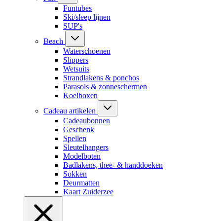
Funtubes
Ski/sleep lijnen
SUP's
Beach
Waterschoenen
Slippers
Wetsuits
Strandlakens & ponchos
Parasols & zonneschermen
Koelboxen
Cadeau artikelen
Cadeaubonnen
Geschenk
Spellen
Sleutelhangers
Modelboten
Badlakens, thee- & handdoeken
Sokken
Deurmatten
Kaart Zuiderzee