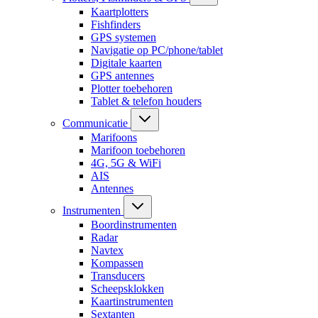
Kaartplotters
Fishfinders
GPS systemen
Navigatie op PC/phone/tablet
Digitale kaarten
GPS antennes
Plotter toebehoren
Tablet & telefon houders
Communicatie
Marifoons
Marifoon toebehoren
4G, 5G & WiFi
AIS
Antennes
Instrumenten
Boordinstrumenten
Radar
Navtex
Kompassen
Transducers
Scheepsklokken
Kaartinstrumenten
Sextanten