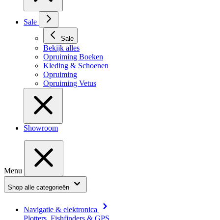
Sale
Sale
Bekijk alles
Opruiming Boeken
Kleding & Schoenen
Opruiming
Opruiming Vetus
Showroom
Menu
Shop alle categorieën
Navigatie & elektronica
Plotters, Fishfinders & GPS