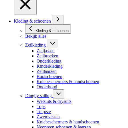
Kleding & schoenen
Kleding & schoenen
Bekijk alles
Zeilkleding
Zeiljassen
Zeilbroeken
Onderkleding
Kinderkleding
Zeillaarzen
Bootschoenen
Kniebeschermers & handschoenen
Onderhoud
Dinghy sailing
Wetsuits & drysuits
Tops
Trapeze
Zwemvesten
Kniebeschermers & handschoenen
Neopreen schoenen & laarzen