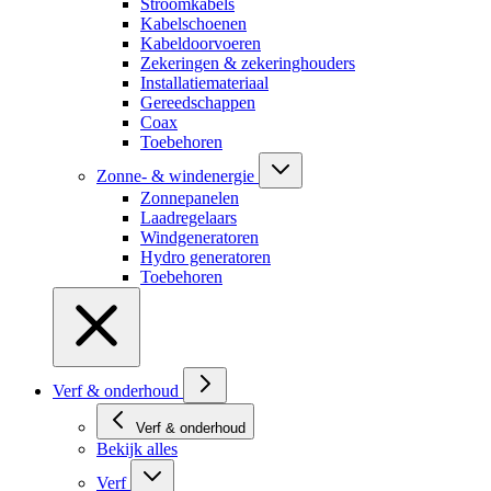
Stroomkabels
Kabelschoenen
Kabeldoorvoeren
Zekeringen & zekeringhouders
Installatiemateriaal
Gereedschappen
Coax
Toebehoren
Zonne- & windenergie
Zonnepanelen
Laadregelaars
Windgeneratoren
Hydro generatoren
Toebehoren
Verf & onderhoud
Verf & onderhoud
Bekijk alles
Verf