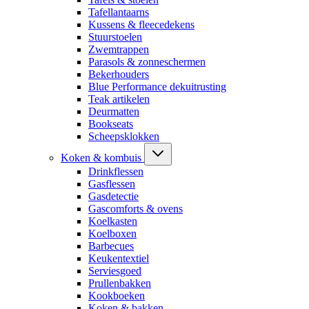
Tafellantaarns
Kussens & fleecedekens
Stuurstoelen
Zwemtrappen
Parasols & zonneschermen
Bekerhouders
Blue Performance dekuitrusting
Teak artikelen
Deurmatten
Bookseats
Scheepsklokken
Koken & kombuis
Drinkflessen
Gasflessen
Gasdetectie
Gascomforts & ovens
Koelkasten
Koelboxen
Barbecues
Keukentextiel
Serviesgoed
Prullenbakken
Kookboeken
Koken & bakken