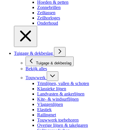
Hoeden & petten
Zonnebrillen
Zeiltassen
Zeilhorloges
Onderhoud
Tuigage & dekbeslag
Tuigage & dekbeslag
Bekijk alles
Touwwerk
Trimlijnen, vallen & schoten
Klassieke lijnen
Landvasten & ankerlijnen
Kite- & windsurflijnen
Vlaggenlijnen
Elastiek
Railingnet
Touwwerk toebehoren
Overige lijnen & takelgaren