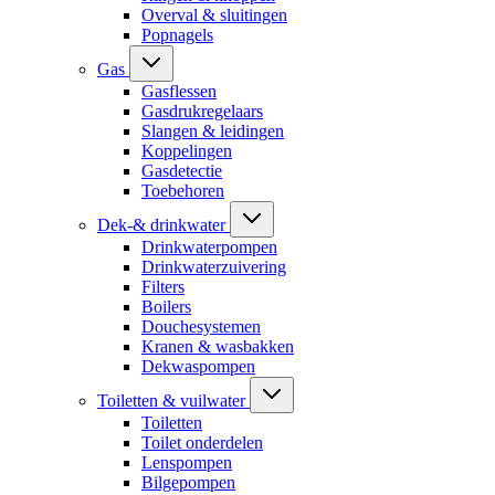
Overval & sluitingen
Popnagels
Gas
Gasflessen
Gasdrukregelaars
Slangen & leidingen
Koppelingen
Gasdetectie
Toebehoren
Dek-& drinkwater
Drinkwaterpompen
Drinkwaterzuivering
Filters
Boilers
Douchesystemen
Kranen & wasbakken
Dekwaspompen
Toiletten & vuilwater
Toiletten
Toilet onderdelen
Lenspompen
Bilgepompen