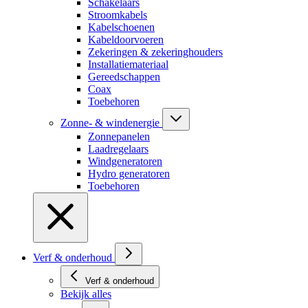
Schakelaars
Stroomkabels
Kabelschoenen
Kabeldoorvoeren
Zekeringen & zekeringhouders
Installatiemateriaal
Gereedschappen
Coax
Toebehoren
Zonne- & windenergie
Zonnepanelen
Laadregelaars
Windgeneratoren
Hydro generatoren
Toebehoren
Verf & onderhoud
Verf & onderhoud
Bekijk alles