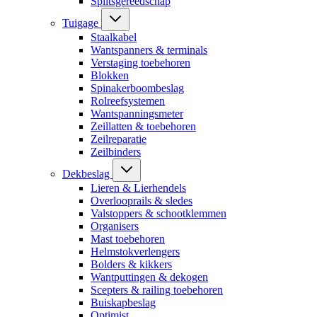
Splitsgereedschap
Tuigage
Staalkabel
Wantspanners & terminals
Verstaging toebehoren
Blokken
Spinakerboombeslag
Rolreefsystemen
Wantspanningsmeter
Zeillatten & toebehoren
Zeilreparatie
Zeilbinders
Dekbeslag
Lieren & Lierhendels
Overlooprails & sledes
Valstoppers & schootklemmen
Organisers
Mast toebehoren
Helmstokverlengers
Bolders & kikkers
Wantputtingen & dekogen
Scepters & railing toebehoren
Buiskapbeslag
Optimist