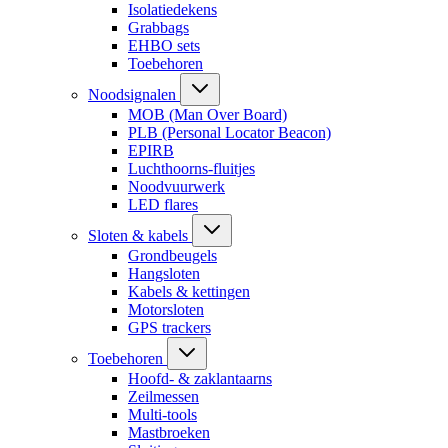
Isolatiedekens
Grabbags
EHBO sets
Toebehoren
Noodsignalen
MOB (Man Over Board)
PLB (Personal Locator Beacon)
EPIRB
Luchthoorns-fluitjes
Noodvuurwerk
LED flares
Sloten & kabels
Grondbeugels
Hangsloten
Kabels & kettingen
Motorsloten
GPS trackers
Toebehoren
Hoofd- & zaklantaarns
Zeilmessen
Multi-tools
Mastbroeken