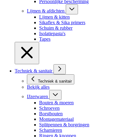
Persoonlijke bescherming
Lijmen & afdichten
Lijmen & kitten
Sikaflex & Sika primers
Schuim & rubber
Isolatiepasta's
Tapes
Techniek & sanitair
Techniek & sanitair
Bekijk alles
IJzerwaren
Bouten & moeren
Schroeven
Borstbouten
Montagemateriaal
Splitpennen & borgringen
Scharnieren
Ringen & knoppen