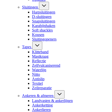
Sluitingen
Harpsluitingen
D-sluitingen
Snapsluitingen
Karabijnhaken
Soft shackles
Kousen
Sluitingopeners
Tapes
Klitteband
Mastkraag
Reflectie
Zelfvulcaniserend
Waterlijn
Nitto
Antislip
Textiel
Zeilreparatie
Ankeren & afmeren
Landvasten & ankerlijnen
Ankerketting
Ankerlieren