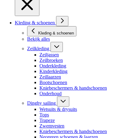
Kleding & schoenen
Kleding & schoenen
Bekijk alles
Zeilkleding
Zeiljassen
Zeilbroeken
Onderkleding
Kinderkleding
Zeillaarzen
Bootschoenen
Kniebeschermers & handschoenen
Onderhoud
Dinghy sailing
Wetsuits & drysuits
Tops
Trapeze
Zwemvesten
Kniebeschermers & handschoenen
Neopreen schoenen & laarzen