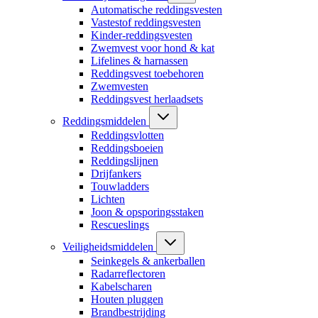
Automatische reddingsvesten
Vastestof reddingsvesten
Kinder-reddingsvesten
Zwemvest voor hond & kat
Lifelines & harnassen
Reddingsvest toebehoren
Zwemvesten
Reddingsvest herlaadsets
Reddingsmiddelen
Reddingsvlotten
Reddingsboeien
Reddingslijnen
Drijfankers
Touwladders
Lichten
Joon & opsporingsstaken
Rescueslings
Veiligheidsmiddelen
Seinkegels & ankerballen
Radarreflectoren
Kabelscharen
Houten pluggen
Brandbestrijding