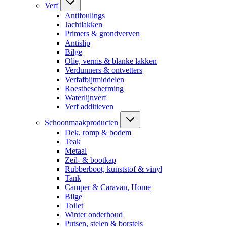
Verf
Antifoulings
Jachtlakken
Primers & grondverven
Antislip
Bilge
Olie, vernis & blanke lakken
Verdunners & ontvetters
Verfafbijtmiddelen
Roestbescherming
Waterlijnverf
Verf additieven
Schoonmaakproducten
Dek, romp & bodem
Teak
Metaal
Zeil- & bootkap
Rubberboot, kunststof & vinyl
Tank
Camper & Caravan, Home
Bilge
Toilet
Winter onderhoud
Putsen, stelen & borstels