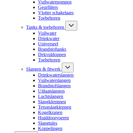
Vuilwaterpompen
Geurfilters
Vlotter schakelaars
Toebehoren
Tanks & toebehoren
Vuilwater
Drinkwater
Universeel
Brandstoftanks
Dekvuldoppen
Toebehoren
Slangen & fitwerk
Drinkwaterslangen
Vuilwaterslangen
Brandstofslangen
Uitlaatslangen
Luchtslangen
Slangklemmen
Terugslagkleppen
Kogelkranen
Huiddoorvoeren
Slangtules
Koppelingen