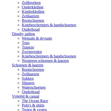
Zeilbroeken
Onderkleding
Kinderkleding
Zeillaarzen
Bootschoenen
Kniebeschermers & handschoenen
Onderhoud
Dinghy sailing
Wetsuits & drysuits
Tops
Trapeze
Zwemvesten
Kniebeschermers & handschoenen
Neopreen schoenen & laarzen
Schoenen & laarzen
Bootschoenen
Zeillaarzen
Sokken
Slippers
Waterschoenen
Onderhoud
Vrijetijd & casual
The Ocean Race
Polo's & shirts
Truien & vesten