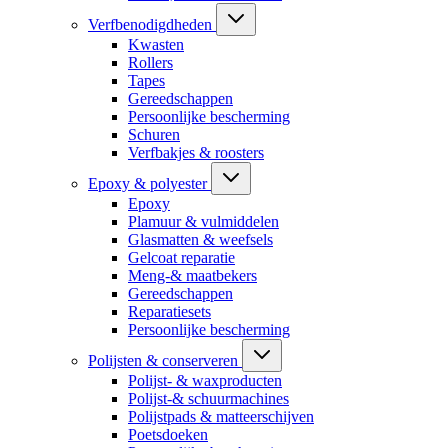
Verfbenodigdheden
Kwasten
Rollers
Tapes
Gereedschappen
Persoonlijke bescherming
Schuren
Verfbakjes & roosters
Epoxy & polyester
Epoxy
Plamuur & vulmiddelen
Glasmatten & weefsels
Gelcoat reparatie
Meng-& maatbekers
Gereedschappen
Reparatiesets
Persoonlijke bescherming
Polijsten & conserveren
Polijst- & waxproducten
Polijst-& schuurmachines
Polijstpads & matteerschijven
Poetsdoeken