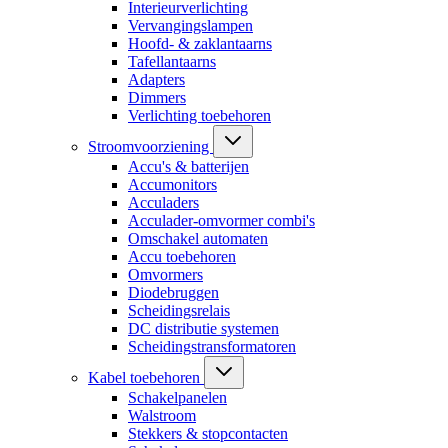
Interieurverlichting
Vervangingslampen
Hoofd- & zaklantaarns
Tafellantaarns
Adapters
Dimmers
Verlichting toebehoren
Stroomvoorziening
Accu's & batterijen
Accumonitors
Acculaders
Acculader-omvormer combi's
Omschakel automaten
Accu toebehoren
Omvormers
Diodebruggen
Scheidingsrelais
DC distributie systemen
Scheidingstransformatoren
Kabel toebehoren
Schakelpanelen
Walstroom
Stekkers & stopcontacten