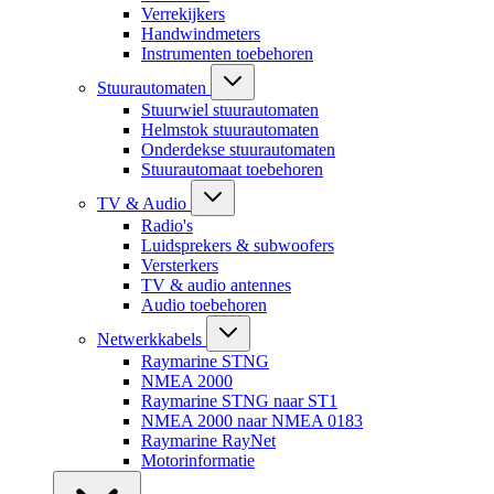
Verrekijkers
Handwindmeters
Instrumenten toebehoren
Stuurautomaten
Stuurwiel stuurautomaten
Helmstok stuurautomaten
Onderdekse stuurautomaten
Stuurautomaat toebehoren
TV & Audio
Radio's
Luidsprekers & subwoofers
Versterkers
TV & audio antennes
Audio toebehoren
Netwerkkabels
Raymarine STNG
NMEA 2000
Raymarine STNG naar ST1
NMEA 2000 naar NMEA 0183
Raymarine RayNet
Motorinformatie