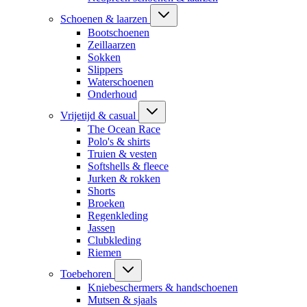
Schoenen & laarzen
Bootschoenen
Zeillaarzen
Sokken
Slippers
Waterschoenen
Onderhoud
Vrijetijd & casual
The Ocean Race
Polo's & shirts
Truien & vesten
Softshells & fleece
Jurken & rokken
Shorts
Broeken
Regenkleding
Jassen
Clubkleding
Riemen
Toebehoren
Kniebeschermers & handschoenen
Mutsen & sjaals