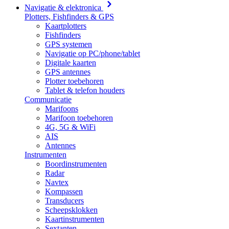
Navigatie & elektronica
Plotters, Fishfinders & GPS
Kaartplotters
Fishfinders
GPS systemen
Navigatie op PC/phone/tablet
Digitale kaarten
GPS antennes
Plotter toebehoren
Tablet & telefon houders
Communicatie
Marifoons
Marifoon toebehoren
4G, 5G & WiFi
AIS
Antennes
Instrumenten
Boordinstrumenten
Radar
Navtex
Kompassen
Transducers
Scheepsklokken
Kaartinstrumenten
Sextanten