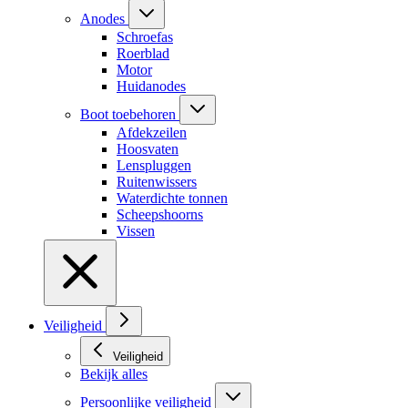
Anodes
Schroefas
Roerblad
Motor
Huidanodes
Boot toebehoren
Afdekzeilen
Hoosvaten
Lenspluggen
Ruitenwissers
Waterdichte tonnen
Scheepshoorns
Vissen
Veiligheid
Veiligheid
Bekijk alles
Persoonlijke veiligheid