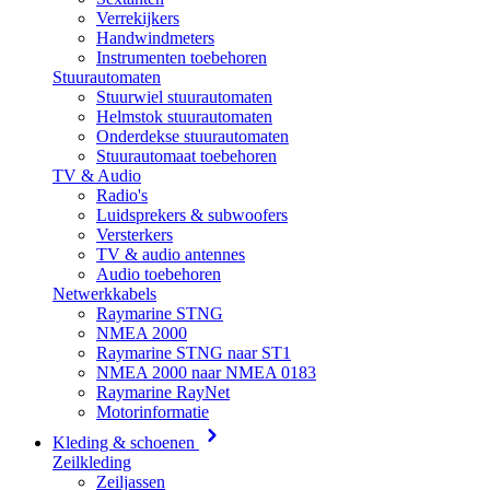
Verrekijkers
Handwindmeters
Instrumenten toebehoren
Stuurautomaten
Stuurwiel stuurautomaten
Helmstok stuurautomaten
Onderdekse stuurautomaten
Stuurautomaat toebehoren
TV & Audio
Radio's
Luidsprekers & subwoofers
Versterkers
TV & audio antennes
Audio toebehoren
Netwerkkabels
Raymarine STNG
NMEA 2000
Raymarine STNG naar ST1
NMEA 2000 naar NMEA 0183
Raymarine RayNet
Motorinformatie
Kleding & schoenen
Zeilkleding
Zeiljassen