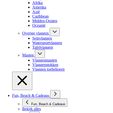
Afrika
Amerika
Azië
Caribbean
Midden-Oosten
Oceanië
Overige vlaggen
Seinvlaggen
Watersportvlaggen
Tafelvlaggen
Masten
Vlaggenmasten
Vlaggenstokken
Vlaggen toebehoren
Fun, Beach & Cadeaus
Fun, Beach & Cadeaus
Bekijk alles