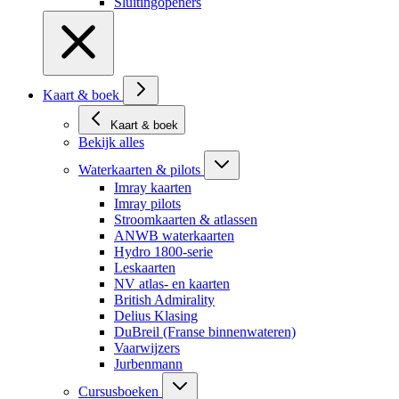
Sluitingopeners
Kaart & boek
Kaart & boek
Bekijk alles
Waterkaarten & pilots
Imray kaarten
Imray pilots
Stroomkaarten & atlassen
ANWB waterkaarten
Hydro 1800-serie
Leskaarten
NV atlas- en kaarten
British Admirality
Delius Klasing
DuBreil (Franse binnenwateren)
Vaarwijzers
Jurbenmann
Cursusboeken