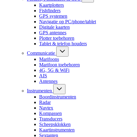
Kaartplotters
Fishfinders
GPS systemen
Navigatie op PC/phone/tablet
Digitale kaarten
GPS antennes
Plotter toebehoren
Tablet & telefon houders
Communicatie
Marifoons
Marifoon toebehoren
4G, 5G & WiFi
AIS
Antennes
Instrumenten
Boordinstrumenten
Radar
Navtex
Kompassen
Transducers
Scheepsklokken
Kaartinstrumenten
Sextanten