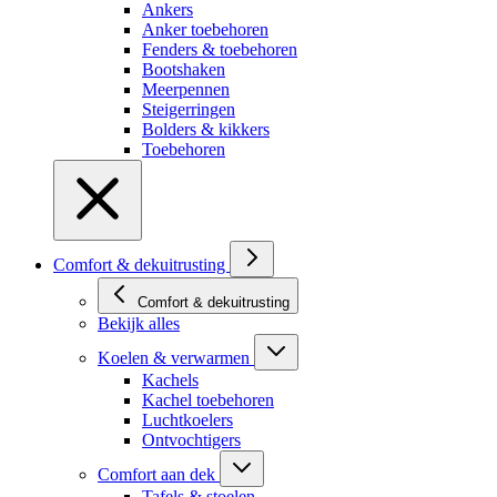
Ankers
Anker toebehoren
Fenders & toebehoren
Bootshaken
Meerpennen
Steigerringen
Bolders & kikkers
Toebehoren
Comfort & dekuitrusting
Comfort & dekuitrusting
Bekijk alles
Koelen & verwarmen
Kachels
Kachel toebehoren
Luchtkoelers
Ontvochtigers
Comfort aan dek
Tafels & stoelen