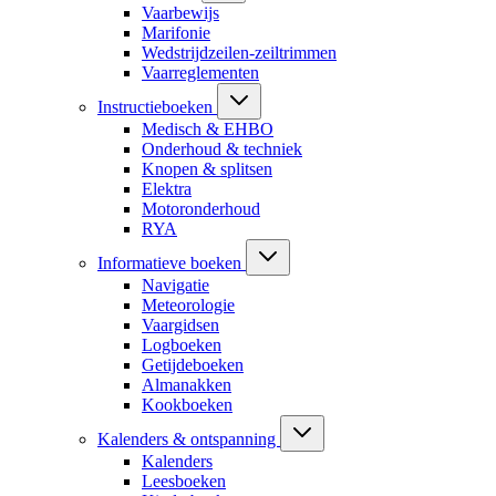
Vaarbewijs
Marifonie
Wedstrijdzeilen-zeiltrimmen
Vaarreglementen
Instructieboeken
Medisch & EHBO
Onderhoud & techniek
Knopen & splitsen
Elektra
Motoronderhoud
RYA
Informatieve boeken
Navigatie
Meteorologie
Vaargidsen
Logboeken
Getijdeboeken
Almanakken
Kookboeken
Kalenders & ontspanning
Kalenders
Leesboeken