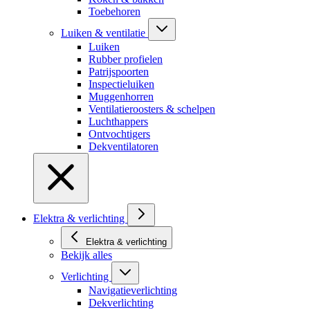
Toebehoren
Luiken & ventilatie
Luiken
Rubber profielen
Patrijspoorten
Inspectieluiken
Muggenhorren
Ventilatieroosters & schelpen
Luchthappers
Ontvochtigers
Dekventilatoren
Elektra & verlichting
Elektra & verlichting
Bekijk alles
Verlichting
Navigatieverlichting
Dekverlichting