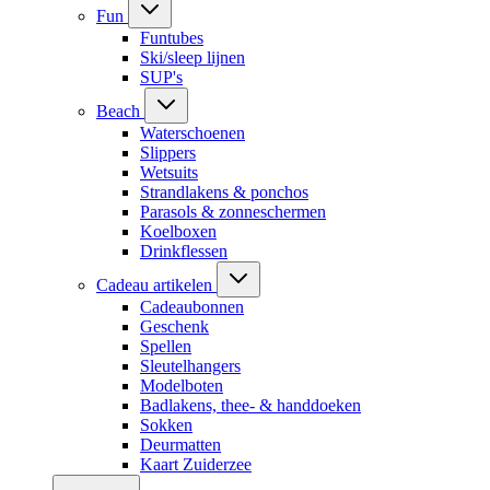
Fun
Funtubes
Ski/sleep lijnen
SUP's
Beach
Waterschoenen
Slippers
Wetsuits
Strandlakens & ponchos
Parasols & zonneschermen
Koelboxen
Drinkflessen
Cadeau artikelen
Cadeaubonnen
Geschenk
Spellen
Sleutelhangers
Modelboten
Badlakens, thee- & handdoeken
Sokken
Deurmatten
Kaart Zuiderzee