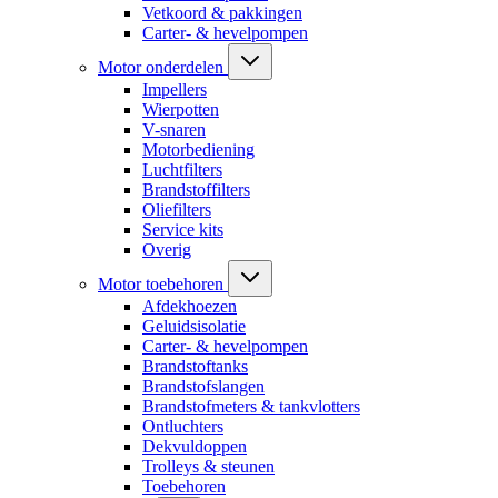
Vetkoord & pakkingen
Carter- & hevelpompen
Motor onderdelen
Impellers
Wierpotten
V-snaren
Motorbediening
Luchtfilters
Brandstoffilters
Oliefilters
Service kits
Overig
Motor toebehoren
Afdekhoezen
Geluidsisolatie
Carter- & hevelpompen
Brandstoftanks
Brandstofslangen
Brandstofmeters & tankvlotters
Ontluchters
Dekvuldoppen
Trolleys & steunen
Toebehoren