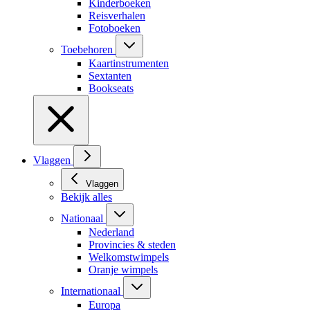
Kinderboeken
Reisverhalen
Fotoboeken
Toebehoren
Kaartinstrumenten
Sextanten
Bookseats
Vlaggen
Vlaggen
Bekijk alles
Nationaal
Nederland
Provincies & steden
Welkomstwimpels
Oranje wimpels
Internationaal
Europa