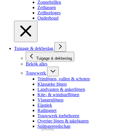
Zonnebrillen
Zeiltassen
Zeilhorloges
Onderhoud
Tuigage & dekbeslag
Tuigage & dekbeslag
Bekijk alles
Touwwerk
Trimlijnen, vallen & schoten
Klassieke lijnen
Landvasten & ankerlijnen
Kite- & windsurflijnen
Vlaggenlijnen
Elastiek
Railingnet
Touwwerk toebehoren
Overige lijnen & takelgaren
Splitsgereedschap