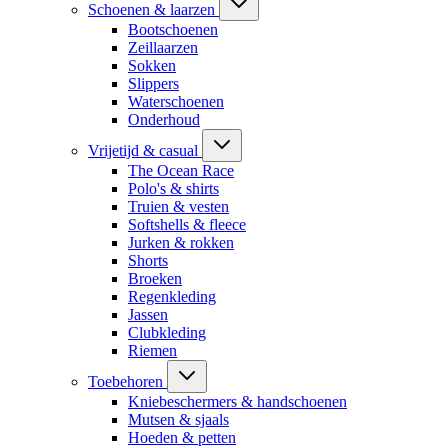
Schoenen & laarzen
Bootschoenen
Zeillaarzen
Sokken
Slippers
Waterschoenen
Onderhoud
Vrijetijd & casual
The Ocean Race
Polo's & shirts
Truien & vesten
Softshells & fleece
Jurken & rokken
Shorts
Broeken
Regenkleding
Jassen
Clubkleding
Riemen
Toebehoren
Kniebeschermers & handschoenen
Mutsen & sjaals
Hoeden & petten