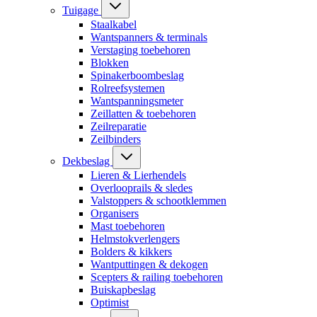
Tuigage
Staalkabel
Wantspanners & terminals
Verstaging toebehoren
Blokken
Spinakerboombeslag
Rolreefsystemen
Wantspanningsmeter
Zeillatten & toebehoren
Zeilreparatie
Zeilbinders
Dekbeslag
Lieren & Lierhendels
Overlooprails & sledes
Valstoppers & schootklemmen
Organisers
Mast toebehoren
Helmstokverlengers
Bolders & kikkers
Wantputtingen & dekogen
Scepters & railing toebehoren
Buiskapbeslag
Optimist