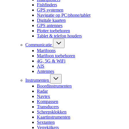
Fishfinders
GPS systemen
Navigatie op PC/phone/tablet
Digitale kaarten
GPS antennes
Plotter toebehoren
Tablet & telefon houders
Communicatie
Marifoons
Marifoon toebehoren
4G, 5G & WiFi
AIS
Antennes
Instrumenten
Boordinstrumenten
Radar
Navtex
Kompassen
Transducers
Scheepsklokken
Kaartinstrumenten
Sextanten
Verrekijkers