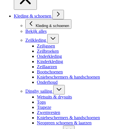
Kleding & schoenen
Kleding & schoenen
Bekijk alles
Zeilkleding
Zeiljassen
Zeilbroeken
Onderkleding
Kinderkleding
Zeillaarzen
Bootschoenen
Kniebeschermers & handschoenen
Onderhoud
Dinghy sailing
Wetsuits & drysuits
Tops
Trapeze
Zwemvesten
Kniebeschermers & handschoenen
Neopreen schoenen & laarzen