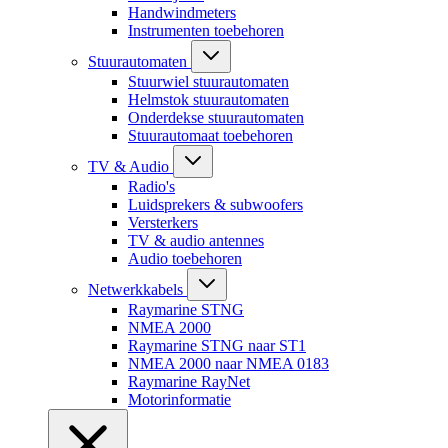
Handwindmeters
Instrumenten toebehoren
Stuurautomaten
Stuurwiel stuurautomaten
Helmstok stuurautomaten
Onderdekse stuurautomaten
Stuurautomaat toebehoren
TV & Audio
Radio's
Luidsprekers & subwoofers
Versterkers
TV & audio antennes
Audio toebehoren
Netwerkkabels
Raymarine STNG
NMEA 2000
Raymarine STNG naar ST1
NMEA 2000 naar NMEA 0183
Raymarine RayNet
Motorinformatie