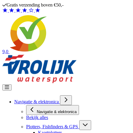
Ga naar de inhoud
Gratis verzending boven €50,-
9,0
Navigatie & elektronica
Navigatie & elektronica
Bekijk alles
Plotters, Fishfinders & GPS
Kaartplotters