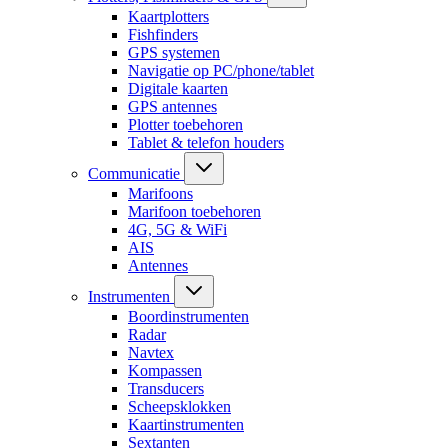
Kaartplotters
Fishfinders
GPS systemen
Navigatie op PC/phone/tablet
Digitale kaarten
GPS antennes
Plotter toebehoren
Tablet & telefon houders
Communicatie
Marifoons
Marifoon toebehoren
4G, 5G & WiFi
AIS
Antennes
Instrumenten
Boordinstrumenten
Radar
Navtex
Kompassen
Transducers
Scheepsklokken
Kaartinstrumenten
Sextanten