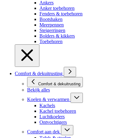
Ankers
Anker toebehoren
Fenders & toebehoren
Bootshaken
Meerpennen
Steigerringen
Bolders & kikkers
Toebehoren
Comfort & dekuitrusting
Comfort & dekuitrusting
Bekijk alles
Koelen & verwarmen
Kachels
Kachel toebehoren
Luchtkoelers
Ontvochtigers
Comfort aan dek
Tafels & stoelen