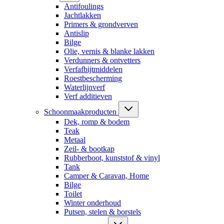
Antifoulings
Jachtlakken
Primers & grondverven
Antislip
Bilge
Olie, vernis & blanke lakken
Verdunners & ontvetters
Verfafbijtmiddelen
Roestbescherming
Waterlijnverf
Verf additieven
Schoonmaakproducten
Dek, romp & bodem
Teak
Metaal
Zeil- & bootkap
Rubberboot, kunststof & vinyl
Tank
Camper & Caravan, Home
Bilge
Toilet
Winter onderhoud
Putsen, stelen & borstels