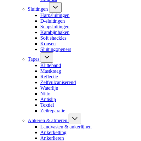
Sluitingen
Harpsluitingen
D-sluitingen
Snapsluitingen
Karabijnhaken
Soft shackles
Kousen
Sluitingopeners
Tapes
Klitteband
Mastkraag
Reflectie
Zelfvulcaniserend
Waterlijn
Nitto
Antislip
Textiel
Zeilreparatie
Ankeren & afmeren
Landvasten & ankerlijnen
Ankerketting
Ankerlieren