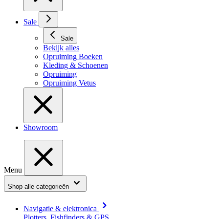
Sale
Sale
Bekijk alles
Opruiming Boeken
Kleding & Schoenen
Opruiming
Opruiming Vetus
Showroom
Menu
Shop alle categorieën
Navigatie & elektronica
Plotters, Fishfinders & GPS