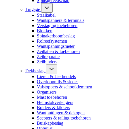
Splitsgereedschap
Tuigage
Staalkabel
Wantspanners & terminals
Verstaging toebehoren
Blokken
Spinakerboombeslag
Rolreefsystemen
Wantspanningsmeter
Zeillatten & toebehoren
Zeilreparatie
Zeilbinders
Dekbeslag
Lieren & Lierhendels
Overlooprails & sledes
Valstoppers & schootklemmen
Organisers
Mast toebehoren
Helmstokverlengers
Bolders & kikkers
Wantputtingen & dekogen
Scepters & railing toebehoren
Buiskapbeslag
Optimist