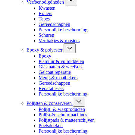
Verfbenodigdheden
Kwasten
Rollers
Tapes
Gereedschappen
Persoonlijke bescherming
Schuren
Verfbakjes & roosters
Epoxy & polyester
Epoxy
Plamuur & vulmiddelen
Glasmatten & weefsels
Gelcoat reparatie
Meng-& maatbekers
Gereedschappen
Reparatiesets
Persoonlijke bescherming
Polijsten & conserveren
Polijst- & waxproducten
Polijst-& schuurmachines
Polijstpads & matteerschijven
Poetsdoeken
Persoonlijke bescherming