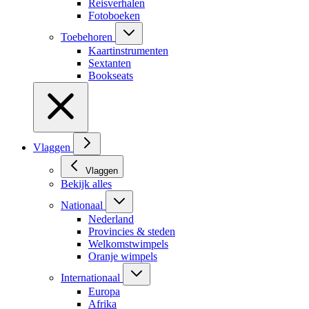
Reisverhalen
Fotoboeken
Toebehoren
Kaartinstrumenten
Sextanten
Bookseats
Vlaggen
Vlaggen
Bekijk alles
Nationaal
Nederland
Provincies & steden
Welkomstwimpels
Oranje wimpels
Internationaal
Europa
Afrika