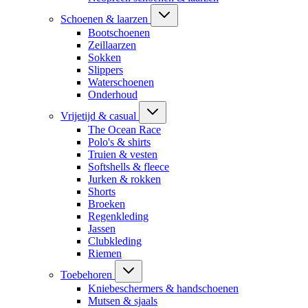
Schoenen & laarzen
Bootschoenen
Zeillaarzen
Sokken
Slippers
Waterschoenen
Onderhoud
Vrijetijd & casual
The Ocean Race
Polo's & shirts
Truien & vesten
Softshells & fleece
Jurken & rokken
Shorts
Broeken
Regenkleding
Jassen
Clubkleding
Riemen
Toebehoren
Kniebeschermers & handschoenen
Mutsen & sjaals