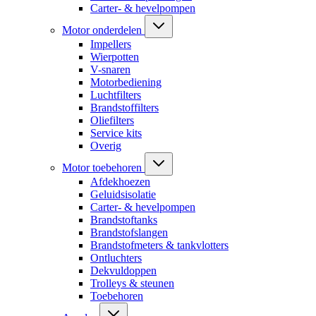
Carter- & hevelpompen
Motor onderdelen
Impellers
Wierpotten
V-snaren
Motorbediening
Luchtfilters
Brandstoffilters
Oliefilters
Service kits
Overig
Motor toebehoren
Afdekhoezen
Geluidsisolatie
Carter- & hevelpompen
Brandstoftanks
Brandstofslangen
Brandstofmeters & tankvlotters
Ontluchters
Dekvuldoppen
Trolleys & steunen
Toebehoren