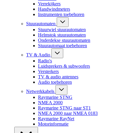
Verrekijkers
Handwindmeters
Instrumenten toebehoren
Stuurautomaten
Stuurwiel stuurautomaten
Helmstok stuurautomaten
Onderdekse stuurautomaten
Stuurautomaat toebehoren
TV & Audio
Radio's
Luidsprekers & subwoofers
Versterkers
TV & audio antennes
Audio toebehoren
Netwerkkabels
Raymarine STNG
NMEA 2000
Raymarine STNG naar ST1
NMEA 2000 naar NMEA 0183
Raymarine RayNet
Motorinformatie