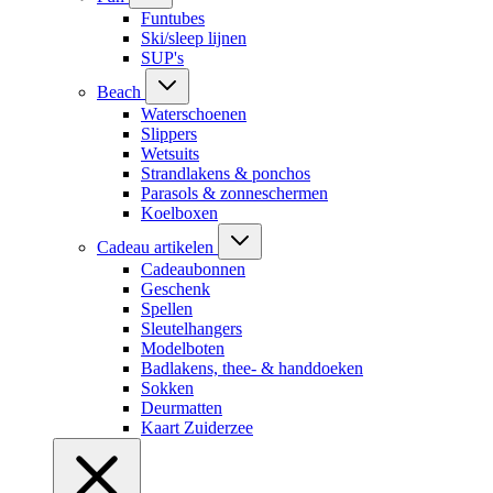
Funtubes
Ski/sleep lijnen
SUP's
Beach
Waterschoenen
Slippers
Wetsuits
Strandlakens & ponchos
Parasols & zonneschermen
Koelboxen
Cadeau artikelen
Cadeaubonnen
Geschenk
Spellen
Sleutelhangers
Modelboten
Badlakens, thee- & handdoeken
Sokken
Deurmatten
Kaart Zuiderzee