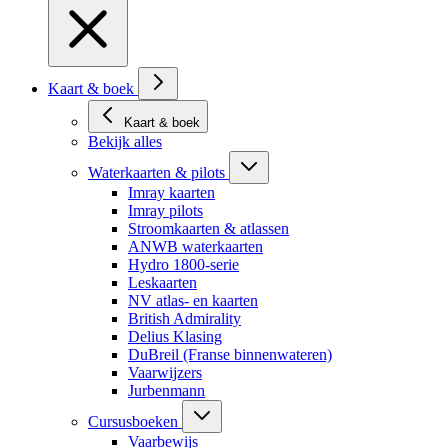
Kaart & boek
Kaart & boek
Bekijk alles
Waterkaarten & pilots
Imray kaarten
Imray pilots
Stroomkaarten & atlassen
ANWB waterkaarten
Hydro 1800-serie
Leskaarten
NV atlas- en kaarten
British Admirality
Delius Klasing
DuBreil (Franse binnenwateren)
Vaarwijzers
Jurbenmann
Cursusboeken
Vaarbewijs