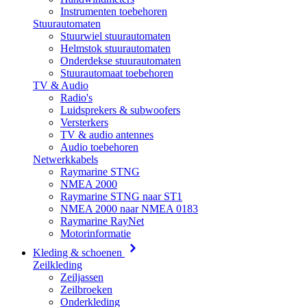
Instrumenten toebehoren
Stuurautomaten
Stuurwiel stuurautomaten
Helmstok stuurautomaten
Onderdekse stuurautomaten
Stuurautomaat toebehoren
TV & Audio
Radio's
Luidsprekers & subwoofers
Versterkers
TV & audio antennes
Audio toebehoren
Netwerkkabels
Raymarine STNG
NMEA 2000
Raymarine STNG naar ST1
NMEA 2000 naar NMEA 0183
Raymarine RayNet
Motorinformatie
Kleding & schoenen
Zeilkleding
Zeiljassen
Zeilbroeken
Onderkleding