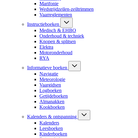
Marifonie
Wedstrijdzeilen-zeiltrimmen
Vaarreglementen
Instructieboeken
Medisch & EHBO
Onderhoud & techniek
Knopen & splitsen
Elektra
Motoronderhoud
RYA
Informatieve boeken
Navigatie
Meteorologie
Vaargidsen
Logboeken
Getijdeboeken
Almanakken
Kookboeken
Kalenders & ontspanning
Kalenders
Leesboeken
Kinderboeken