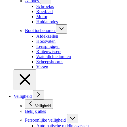
Anodes
Schroefas
Roerblad
Motor
Huidanodes
Boot toebehoren
Afdekzeilen
Hoosvaten
Lenspluggen
Ruitenwissers
Waterdichte tonnen
Scheepshoorns
Vissen
Veiligheid
Veiligheid
Bekijk alles
Persoonlijke veiligheid
Automatische reddingsvesten