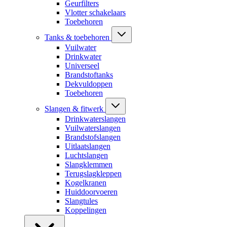
Geurfilters
Vlotter schakelaars
Toebehoren
Tanks & toebehoren
Vuilwater
Drinkwater
Universeel
Brandstoftanks
Dekvuldoppen
Toebehoren
Slangen & fitwerk
Drinkwaterslangen
Vuilwaterslangen
Brandstofslangen
Uitlaatslangen
Luchtslangen
Slangklemmen
Terugslagkleppen
Kogelkranen
Huiddoorvoeren
Slangtules
Koppelingen