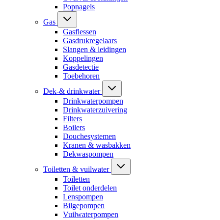
Popnagels
Gas
Gasflessen
Gasdrukregelaars
Slangen & leidingen
Koppelingen
Gasdetectie
Toebehoren
Dek-& drinkwater
Drinkwaterpompen
Drinkwaterzuivering
Filters
Boilers
Douchesystemen
Kranen & wasbakken
Dekwaspompen
Toiletten & vuilwater
Toiletten
Toilet onderdelen
Lenspompen
Bilgepompen
Vuilwaterpompen