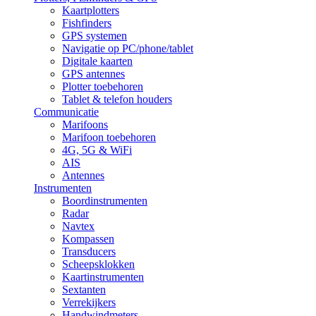
Kaartplotters
Fishfinders
GPS systemen
Navigatie op PC/phone/tablet
Digitale kaarten
GPS antennes
Plotter toebehoren
Tablet & telefon houders
Communicatie
Marifoons
Marifoon toebehoren
4G, 5G & WiFi
AIS
Antennes
Instrumenten
Boordinstrumenten
Radar
Navtex
Kompassen
Transducers
Scheepsklokken
Kaartinstrumenten
Sextanten
Verrekijkers
Handwindmeters