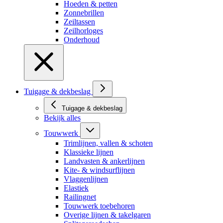
Hoeden & petten
Zonnebrillen
Zeiltassen
Zeilhorloges
Onderhoud
Tuigage & dekbeslag
Tuigage & dekbeslag
Bekijk alles
Touwwerk
Trimlijnen, vallen & schoten
Klassieke lijnen
Landvasten & ankerlijnen
Kite- & windsurflijnen
Vlaggenlijnen
Elastiek
Railingnet
Touwwerk toebehoren
Overige lijnen & takelgaren