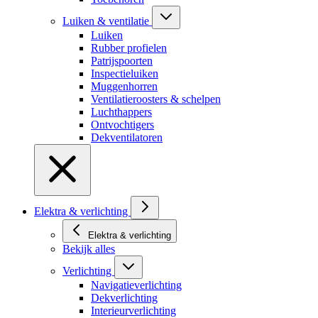
Luiken & ventilatie
Luiken
Rubber profielen
Patrijspoorten
Inspectieluiken
Muggenhorren
Ventilatieroosters & schelpen
Luchthappers
Ontvochtigers
Dekventilatoren
Elektra & verlichting
Elektra & verlichting
Bekijk alles
Verlichting
Navigatieverlichting
Dekverlichting
Interieurverlichting