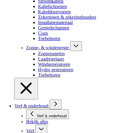
Stroomkabels
Kabelschoenen
Kabeldoorvoeren
Zekeringen & zekeringhouders
Installatiemateriaal
Gereedschappen
Coax
Toebehoren
Zonne- & windenergie
Zonnepanelen
Laadregelaars
Windgeneratoren
Hydro generatoren
Toebehoren
Verf & onderhoud
Verf & onderhoud
Bekijk alles
Verf