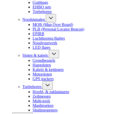
Grabbags
EHBO sets
Toebehoren
Noodsignalen
MOB (Man Over Board)
PLB (Personal Locator Beacon)
EPIRB
Luchthoorns-fluitjes
Noodvuurwerk
LED flares
Sloten & kabels
Grondbeugels
Hangsloten
Kabels & kettingen
Motorsloten
GPS trackers
Toebehoren
Hoofd- & zaklantaarns
Zeilmessen
Multi-tools
Mastbroeken
Sluitingopeners