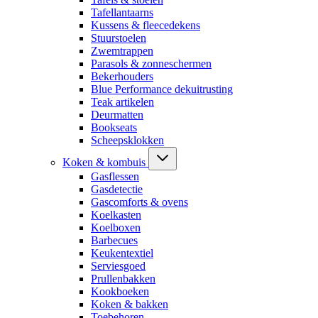
Tafellantaarns
Kussens & fleecedekens
Stuurstoelen
Zwemtrappen
Parasols & zonneschermen
Bekerhouders
Blue Performance dekuitrusting
Teak artikelen
Deurmatten
Bookseats
Scheepsklokken
Koken & kombuis
Gasflessen
Gasdetectie
Gascomforts & ovens
Koelkasten
Koelboxen
Barbecues
Keukentextiel
Serviesgoed
Prullenbakken
Kookboeken
Koken & bakken
Toebehoren