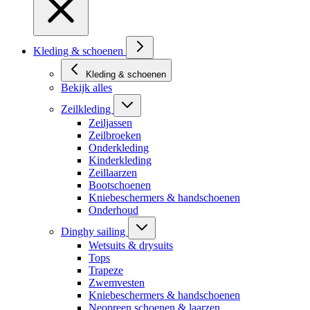
Kleding & schoenen
Kleding & schoenen
Bekijk alles
Zeilkleding
Zeiljassen
Zeilbroeken
Onderkleding
Kinderkleding
Zeillaarzen
Bootschoenen
Kniebeschermers & handschoenen
Onderhoud
Dinghy sailing
Wetsuits & drysuits
Tops
Trapeze
Zwemvesten
Kniebeschermers & handschoenen
Neopreen schoenen & laarzen