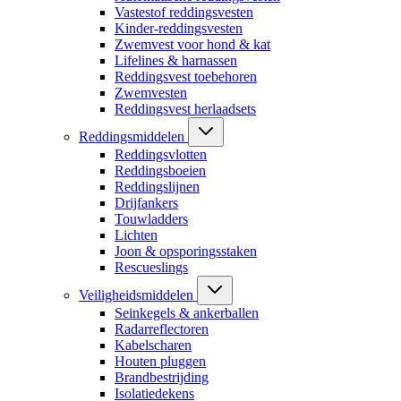
Vastestof reddingsvesten
Kinder-reddingsvesten
Zwemvest voor hond & kat
Lifelines & harnassen
Reddingsvest toebehoren
Zwemvesten
Reddingsvest herlaadsets
Reddingsmiddelen
Reddingsvlotten
Reddingsboeien
Reddingslijnen
Drijfankers
Touwladders
Lichten
Joon & opsporingsstaken
Rescueslings
Veiligheidsmiddelen
Seinkegels & ankerballen
Radarreflectoren
Kabelscharen
Houten pluggen
Brandbestrijding
Isolatiedekens