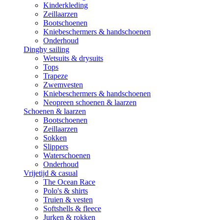
Kinderkleding
Zeillaarzen
Bootschoenen
Kniebeschermers & handschoenen
Onderhoud
Dinghy sailing
Wetsuits & drysuits
Tops
Trapeze
Zwemvesten
Kniebeschermers & handschoenen
Neopreen schoenen & laarzen
Schoenen & laarzen
Bootschoenen
Zeillaarzen
Sokken
Slippers
Waterschoenen
Onderhoud
Vrijetijd & casual
The Ocean Race
Polo's & shirts
Truien & vesten
Softshells & fleece
Jurken & rokken