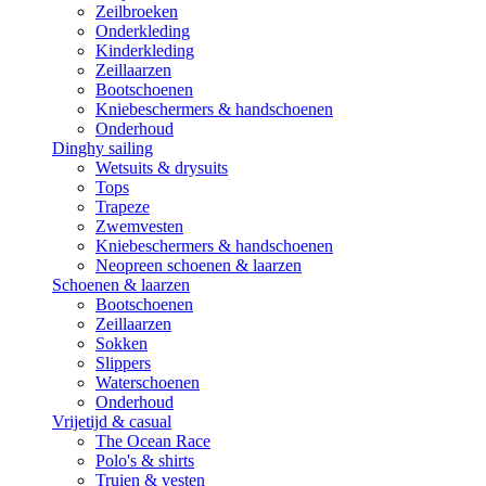
Zeilbroeken
Onderkleding
Kinderkleding
Zeillaarzen
Bootschoenen
Kniebeschermers & handschoenen
Onderhoud
Dinghy sailing
Wetsuits & drysuits
Tops
Trapeze
Zwemvesten
Kniebeschermers & handschoenen
Neopreen schoenen & laarzen
Schoenen & laarzen
Bootschoenen
Zeillaarzen
Sokken
Slippers
Waterschoenen
Onderhoud
Vrijetijd & casual
The Ocean Race
Polo's & shirts
Truien & vesten