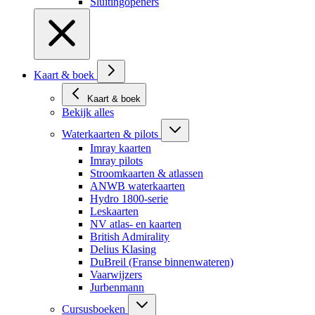
Sluitingopeners
Kaart & boek
Kaart & boek
Bekijk alles
Waterkaarten & pilots
Imray kaarten
Imray pilots
Stroomkaarten & atlassen
ANWB waterkaarten
Hydro 1800-serie
Leskaarten
NV atlas- en kaarten
British Admirality
Delius Klasing
DuBreil (Franse binnenwateren)
Vaarwijzers
Jurbenmann
Cursusboeken