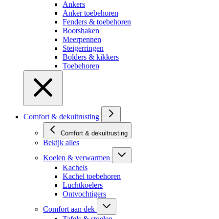
Ankers
Anker toebehoren
Fenders & toebehoren
Bootshaken
Meerpennen
Steigerringen
Bolders & kikkers
Toebehoren
Comfort & dekuitrusting
Comfort & dekuitrusting
Bekijk alles
Koelen & verwarmen
Kachels
Kachel toebehoren
Luchtkoelers
Ontvochtigers
Comfort aan dek
Tafels & stoelen