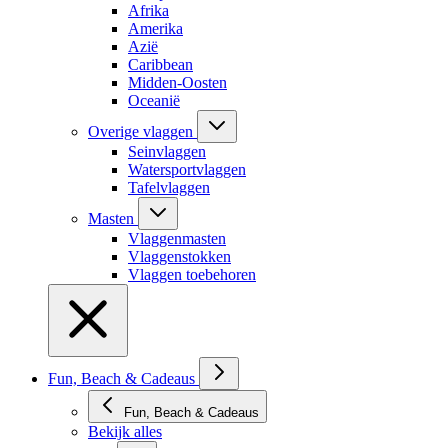
Afrika
Amerika
Azië
Caribbean
Midden-Oosten
Oceanië
Overige vlaggen
Seinvlaggen
Watersportvlaggen
Tafelvlaggen
Masten
Vlaggenmasten
Vlaggenstokken
Vlaggen toebehoren
Fun, Beach & Cadeaus
Fun, Beach & Cadeaus
Bekijk alles