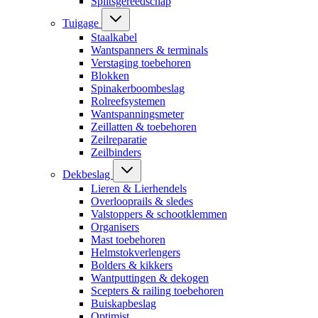
Splitsgereedschap
Tuigage
Staalkabel
Wantspanners & terminals
Verstaging toebehoren
Blokken
Spinakerboombeslag
Rolreefsystemen
Wantspanningsmeter
Zeillatten & toebehoren
Zeilreparatie
Zeilbinders
Dekbeslag
Lieren & Lierhendels
Overlooprails & sledes
Valstoppers & schootklemmen
Organisers
Mast toebehoren
Helmstokverlengers
Bolders & kikkers
Wantputtingen & dekogen
Scepters & railing toebehoren
Buiskapbeslag
Optimist