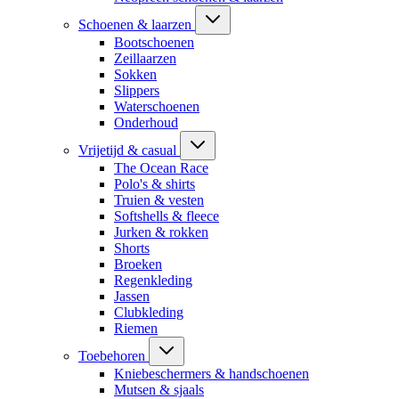
Schoenen & laarzen
Bootschoenen
Zeillaarzen
Sokken
Slippers
Waterschoenen
Onderhoud
Vrijetijd & casual
The Ocean Race
Polo's & shirts
Truien & vesten
Softshells & fleece
Jurken & rokken
Shorts
Broeken
Regenkleding
Jassen
Clubkleding
Riemen
Toebehoren
Kniebeschermers & handschoenen
Mutsen & sjaals