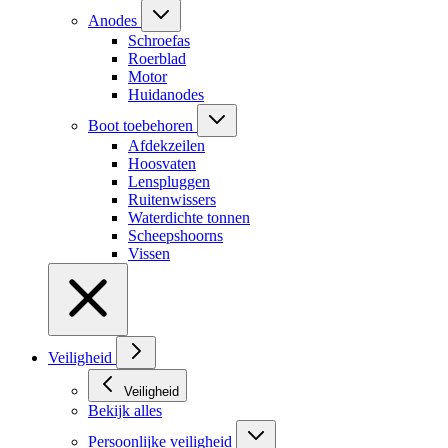
Anodes
Schroefas
Roerblad
Motor
Huidanodes
Boot toebehoren
Afdekzeilen
Hoosvaten
Lenspluggen
Ruitenwissers
Waterdichte tonnen
Scheepshoorns
Vissen
Veiligheid
Veiligheid
Bekijk alles
Persoonlijke veiligheid