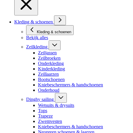
Kleding & schoenen
Kleding & schoenen
Bekijk alles
Zeilkleding
Zeiljassen
Zeilbroeken
Onderkleding
Kinderkleding
Zeillaarzen
Bootschoenen
Kniebeschermers & handschoenen
Onderhoud
Dinghy sailing
Wetsuits & drysuits
Tops
Trapeze
Zwemvesten
Kniebeschermers & handschoenen
Neopreen schoenen & laarzen