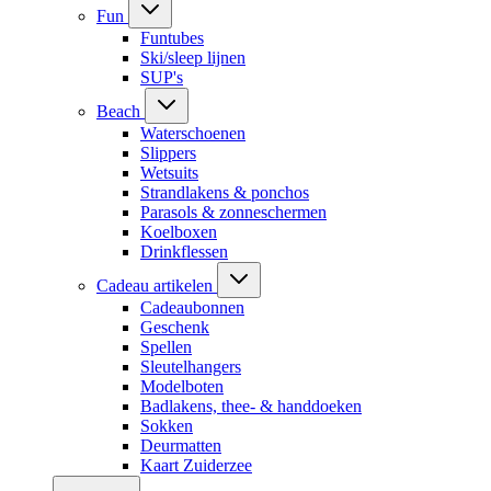
Fun
Funtubes
Ski/sleep lijnen
SUP's
Beach
Waterschoenen
Slippers
Wetsuits
Strandlakens & ponchos
Parasols & zonneschermen
Koelboxen
Drinkflessen
Cadeau artikelen
Cadeaubonnen
Geschenk
Spellen
Sleutelhangers
Modelboten
Badlakens, thee- & handdoeken
Sokken
Deurmatten
Kaart Zuiderzee