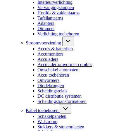
Interieurverlichting
Vervangingslampen
Hoofd- & zaklantaarns
Tafellantaarns
Adapters
Dimmers
Verlichting toebehoren
Stroomvoorziening
Accu's & batterijen
Accumonitors
Acculaders
Acculader-omvormer combi's
Omschakel automaten
Accu toebehoren
Omvormers
Diodebruggen
Scheidingsrelais
DC distributie systemen
Scheidingstransformatoren
Kabel toebehoren
Schakelpanelen
Walstroom
Stekkers & stopcontacten