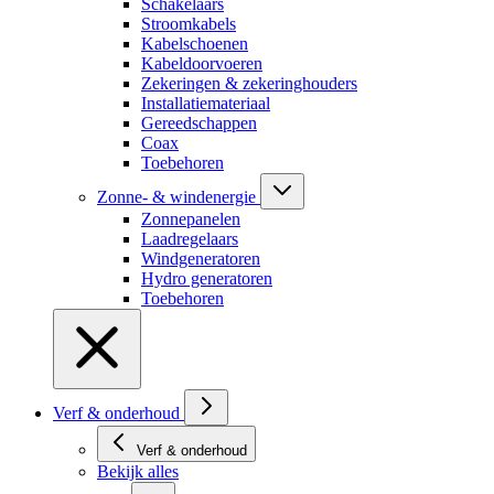
Schakelaars
Stroomkabels
Kabelschoenen
Kabeldoorvoeren
Zekeringen & zekeringhouders
Installatiemateriaal
Gereedschappen
Coax
Toebehoren
Zonne- & windenergie
Zonnepanelen
Laadregelaars
Windgeneratoren
Hydro generatoren
Toebehoren
Verf & onderhoud
Verf & onderhoud
Bekijk alles