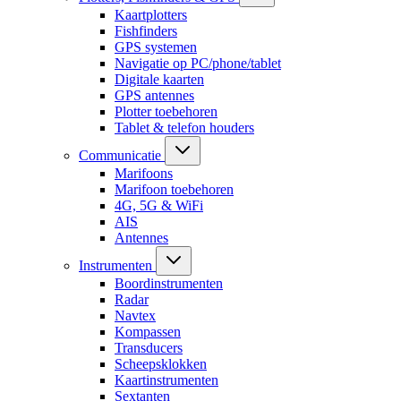
Kaartplotters
Fishfinders
GPS systemen
Navigatie op PC/phone/tablet
Digitale kaarten
GPS antennes
Plotter toebehoren
Tablet & telefon houders
Communicatie
Marifoons
Marifoon toebehoren
4G, 5G & WiFi
AIS
Antennes
Instrumenten
Boordinstrumenten
Radar
Navtex
Kompassen
Transducers
Scheepsklokken
Kaartinstrumenten
Sextanten