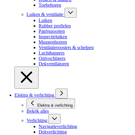
Toebehoren
Luiken & ventilatie
Luiken
Rubber profielen
Patrijspoorten
Inspectieluiken
Muggenhorren
Ventilatieroosters & schelpen
Luchthappers
Ontvochtigers
Dekventilatoren
Elektra & verlichting
Elektra & verlichting
Bekijk alles
Verlichting
Navigatieverlichting
Dekverlichting