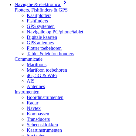
Navigatie & elektronica
Plotters, Fishfinders & GPS
Kaartplotters
Fishfinders
GPS systemen
Navigatie op PC/phone/tablet
Digitale kaarten
GPS antennes
Plotter toebehoren
Tablet & telefon houders
Communicatie
Marifoons
Marifoon toebehoren
4G, 5G & WiFi
AIS
Antennes
Instrumenten
Boordinstrumenten
Radar
Navtex
Kompassen
Transducers
Scheepsklokken
Kaartinstrumenten
Sextanten