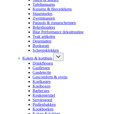
Tafellantaarns
Kussens & fleecedekens
Stuurstoelen
Zwemtrappen
Parasols & zonneschermen
Bekerhouders
Blue Performance dekuitrusting
Teak artikelen
Deurmatten
Bookseats
Scheepsklokken
Koken & kombuis
Drinkflessen
Gasflessen
Gasdetectie
Gascomforts & ovens
Koelkasten
Koelboxen
Barbecues
Keukentextiel
Serviesgoed
Prullenbakken
Kookboeken
Koken & bakken