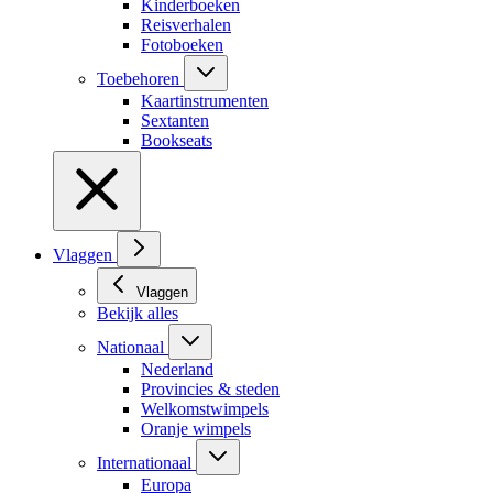
Kinderboeken
Reisverhalen
Fotoboeken
Toebehoren
Kaartinstrumenten
Sextanten
Bookseats
Vlaggen
Vlaggen
Bekijk alles
Nationaal
Nederland
Provincies & steden
Welkomstwimpels
Oranje wimpels
Internationaal
Europa