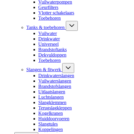
Vuilwaterpompen
Geurfilters
Vlotter schakelaars
Toebehoren
Tanks & toebehoren
Vuilwater
Drinkwater
Universeel
Brandstoftanks
Dekvuldoppen
Toebehoren
Slangen & fitwerk
Drinkwaterslangen
Vuilwaterslangen
Brandstofslangen
Uitlaatslangen
Luchtslangen
Slangklemmen
Terugslagkleppen
Kogelkranen
Huiddoorvoeren
Slangtules
Koppelingen