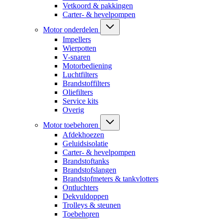
Vetkoord & pakkingen
Carter- & hevelpompen
Motor onderdelen
Impellers
Wierpotten
V-snaren
Motorbediening
Luchtfilters
Brandstoffilters
Oliefilters
Service kits
Overig
Motor toebehoren
Afdekhoezen
Geluidsisolatie
Carter- & hevelpompen
Brandstoftanks
Brandstofslangen
Brandstofmeters & tankvlotters
Ontluchters
Dekvuldoppen
Trolleys & steunen
Toebehoren