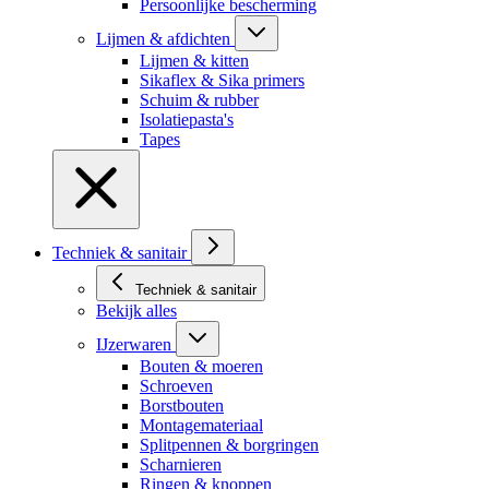
Persoonlijke bescherming
Lijmen & afdichten
Lijmen & kitten
Sikaflex & Sika primers
Schuim & rubber
Isolatiepasta's
Tapes
Techniek & sanitair
Techniek & sanitair
Bekijk alles
IJzerwaren
Bouten & moeren
Schroeven
Borstbouten
Montagemateriaal
Splitpennen & borgringen
Scharnieren
Ringen & knoppen