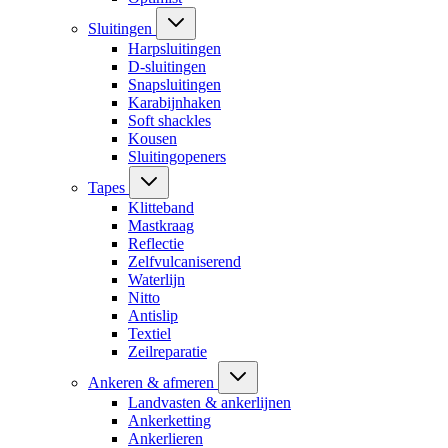
Sluitingen
Harpsluitingen
D-sluitingen
Snapsluitingen
Karabijnhaken
Soft shackles
Kousen
Sluitingopeners
Tapes
Klitteband
Mastkraag
Reflectie
Zelfvulcaniserend
Waterlijn
Nitto
Antislip
Textiel
Zeilreparatie
Ankeren & afmeren
Landvasten & ankerlijnen
Ankerketting
Ankerlieren