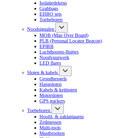
Isolatiedekens
Grabbags
EHBO sets
Toebehoren
Noodsignalen
MOB (Man Over Board)
PLB (Personal Locator Beacon)
EPIRB
Luchthoorns-fluitjes
Noodvuurwerk
LED flares
Sloten & kabels
Grondbeugels
Hangsloten
Kabels & kettingen
Motorsloten
GPS trackers
Toebehoren
Hoofd- & zaklantaarns
Zeilmessen
Multi-tools
Mastbroeken