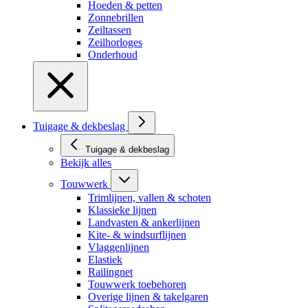
Hoeden & petten
Zonnebrillen
Zeiltassen
Zeilhorloges
Onderhoud
Tuigage & dekbeslag
Tuigage & dekbeslag
Bekijk alles
Touwwerk
Trimlijnen, vallen & schoten
Klassieke lijnen
Landvasten & ankerlijnen
Kite- & windsurflijnen
Vlaggenlijnen
Elastiek
Railingnet
Touwwerk toebehoren
Overige lijnen & takelgaren