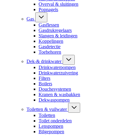
Overval & sluitingen
Popnagels
Gas
Gasflessen
Gasdrukregelaars
Slangen & leidingen
Koppelingen
Gasdetectie
Toebehoren
Dek-& drinkwater
Drinkwaterpompen
Drinkwaterzuivering
Filters
Boilers
Douchesystemen
Kranen & wasbakken
Dekwaspompen
Toiletten & vuilwater
Toiletten
Toilet onderdelen
Lenspompen
Bilgepompen