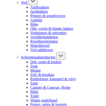
Verf
Antifoulings
Jachtlakken
Primers & grondverven
Antislip
Bilge
Olie, vernis & blanke lakken
Verdunners & ontvetters
Verfafbijtmiddelen
Roestbescherming
Waterlijnverf
Verf additieven
Schoonmaakproducten
Dek, romp & bodem
Teak
Metaal
Zeil- & bootkap
Rubberboot, kunststof & vinyl
Tank
Camper & Caravan, Home
Bilge
Toilet
Winter onderhoud
Putsen, stelen & borstels