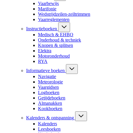
Vaarbewijs
Marifonie
Wedstrijdzeilen-zeiltrimmen
Vaarreglementen
Instructieboeken
Medisch & EHBO
Onderhoud & techniek
Knopen & splitsen
Elektra
Motoronderhoud
RYA
Informatieve boeken
Navigatie
Meteorologie
Vaargidsen
Logboeken
Getijdeboeken
Almanakken
Kookboeken
Kalenders & ontspanning
Kalenders
Leesboeken