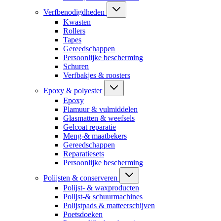
Verfbenodigdheden
Kwasten
Rollers
Tapes
Gereedschappen
Persoonlijke bescherming
Schuren
Verfbakjes & roosters
Epoxy & polyester
Epoxy
Plamuur & vulmiddelen
Glasmatten & weefsels
Gelcoat reparatie
Meng-& maatbekers
Gereedschappen
Reparatiesets
Persoonlijke bescherming
Polijsten & conserveren
Polijst- & waxproducten
Polijst-& schuurmachines
Polijstpads & matteerschijven
Poetsdoeken