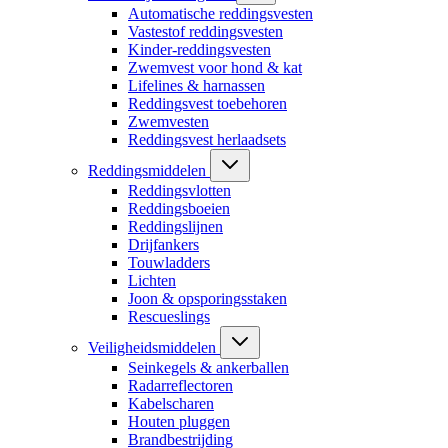
Automatische reddingsvesten
Vastestof reddingsvesten
Kinder-reddingsvesten
Zwemvest voor hond & kat
Lifelines & harnassen
Reddingsvest toebehoren
Zwemvesten
Reddingsvest herlaadsets
Reddingsmiddelen
Reddingsvlotten
Reddingsboeien
Reddingslijnen
Drijfankers
Touwladders
Lichten
Joon & opsporingsstaken
Rescueslings
Veiligheidsmiddelen
Seinkegels & ankerballen
Radarreflectoren
Kabelscharen
Houten pluggen
Brandbestrijding