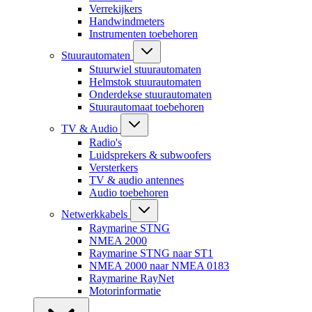
Verrekijkers
Handwindmeters
Instrumenten toebehoren
Stuurautomaten
Stuurwiel stuurautomaten
Helmstok stuurautomaten
Onderdekse stuurautomaten
Stuurautomaat toebehoren
TV & Audio
Radio's
Luidsprekers & subwoofers
Versterkers
TV & audio antennes
Audio toebehoren
Netwerkkabels
Raymarine STNG
NMEA 2000
Raymarine STNG naar ST1
NMEA 2000 naar NMEA 0183
Raymarine RayNet
Motorinformatie