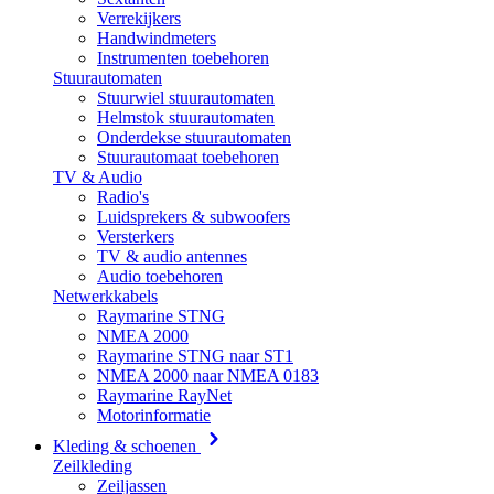
Verrekijkers
Handwindmeters
Instrumenten toebehoren
Stuurautomaten
Stuurwiel stuurautomaten
Helmstok stuurautomaten
Onderdekse stuurautomaten
Stuurautomaat toebehoren
TV & Audio
Radio's
Luidsprekers & subwoofers
Versterkers
TV & audio antennes
Audio toebehoren
Netwerkkabels
Raymarine STNG
NMEA 2000
Raymarine STNG naar ST1
NMEA 2000 naar NMEA 0183
Raymarine RayNet
Motorinformatie
Kleding & schoenen
Zeilkleding
Zeiljassen