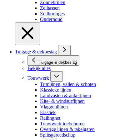
Zonnebrillen
Zeiltassen
Zeilhorloges
Onderhoud
Tuigage & dekbeslag
Tuigage & dekbeslag
Bekijk alles
Touwwerk
Trimlijnen, vallen & schoten
Klassieke lijnen
Landvasten & ankerlijnen
Kite- & windsurflijnen
Vlaggenlijnen
Elastiek
Railingnet
Touwwerk toebehoren
Overige lijnen & takelgaren
Splitsgereedschap