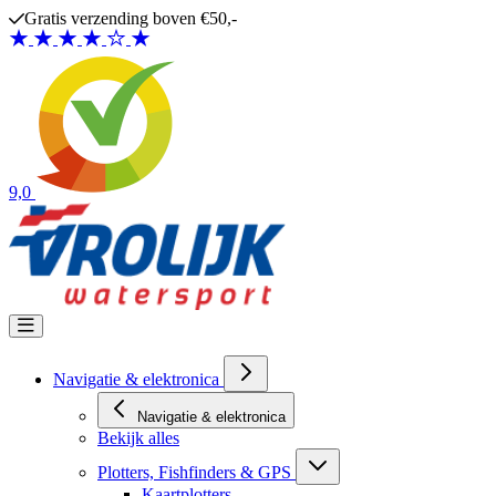
Ga naar de inhoud
Gratis verzending boven €50,-
9,0
Navigatie & elektronica
Navigatie & elektronica
Bekijk alles
Plotters, Fishfinders & GPS
Kaartplotters