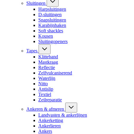
Sluitingen
Harpsluitingen
D-sluitingen
Snapsluitingen
Karabijnhaken
Soft shackles
Kousen
Sluitingopeners
Tapes
Klitteband
Mastkraag
Reflectie
Zelfvulcaniserend
Waterlijn
Nitto
Antislip
Textiel
Zeilreparatie
Ankeren & afmeren
Landvasten & ankerlijnen
Ankerketting
Ankerlieren
Ankers