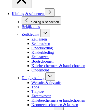
Kleding & schoenen
Kleding & schoenen
Bekijk alles
Zeilkleding
Zeiljassen
Zeilbroeken
Onderkleding
Kinderkleding
Zeillaarzen
Bootschoenen
Kniebeschermers & handschoenen
Onderhoud
Dinghy sailing
Wetsuits & drysuits
Tops
Trapeze
Zwemvesten
Kniebeschermers & handschoenen
Neopreen schoenen & laarzen