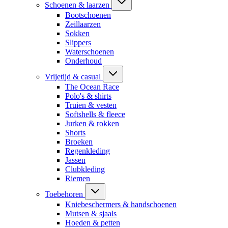
Schoenen & laarzen
Bootschoenen
Zeillaarzen
Sokken
Slippers
Waterschoenen
Onderhoud
Vrijetijd & casual
The Ocean Race
Polo's & shirts
Truien & vesten
Softshells & fleece
Jurken & rokken
Shorts
Broeken
Regenkleding
Jassen
Clubkleding
Riemen
Toebehoren
Kniebeschermers & handschoenen
Mutsen & sjaals
Hoeden & petten