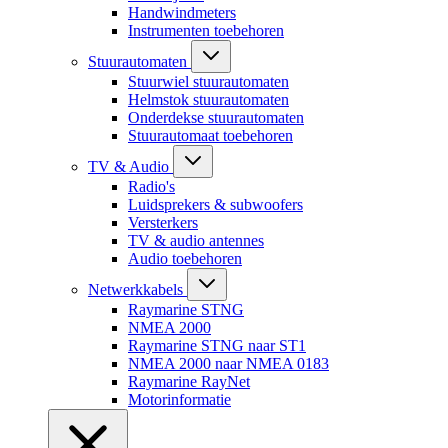
Handwindmeters
Instrumenten toebehoren
Stuurautomaten
Stuurwiel stuurautomaten
Helmstok stuurautomaten
Onderdekse stuurautomaten
Stuurautomaat toebehoren
TV & Audio
Radio's
Luidsprekers & subwoofers
Versterkers
TV & audio antennes
Audio toebehoren
Netwerkkabels
Raymarine STNG
NMEA 2000
Raymarine STNG naar ST1
NMEA 2000 naar NMEA 0183
Raymarine RayNet
Motorinformatie