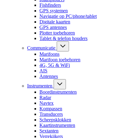
Fishfinders
GPS systemen
Navigatie op PC/phone/tablet
Digitale kaarten
GPS antennes
Plotter toebehoren
Tablet & telefon houders
Communicatie
Marifoons
Marifoon toebehoren
4G, 5G & WiFi
AIS
Antennes
Instrumenten
Boordinstrumenten
Radar
Navtex
Kompassen
Transducers
Scheepsklokken
Kaartinstrumenten
Sextanten
Verrekijkers