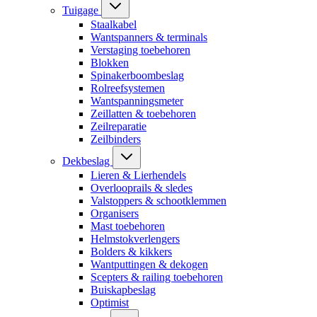
Tuigage
Staalkabel
Wantspanners & terminals
Verstaging toebehoren
Blokken
Spinakerboombeslag
Rolreefsystemen
Wantspanningsmeter
Zeillatten & toebehoren
Zeilreparatie
Zeilbinders
Dekbeslag
Lieren & Lierhendels
Overlooprails & sledes
Valstoppers & schootklemmen
Organisers
Mast toebehoren
Helmstokverlengers
Bolders & kikkers
Wantputtingen & dekogen
Scepters & railing toebehoren
Buiskapbeslag
Optimist