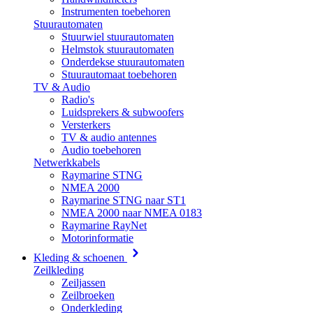
Instrumenten toebehoren
Stuurautomaten
Stuurwiel stuurautomaten
Helmstok stuurautomaten
Onderdekse stuurautomaten
Stuurautomaat toebehoren
TV & Audio
Radio's
Luidsprekers & subwoofers
Versterkers
TV & audio antennes
Audio toebehoren
Netwerkkabels
Raymarine STNG
NMEA 2000
Raymarine STNG naar ST1
NMEA 2000 naar NMEA 0183
Raymarine RayNet
Motorinformatie
Kleding & schoenen
Zeilkleding
Zeiljassen
Zeilbroeken
Onderkleding