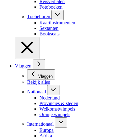
Reisverhalen
Fotoboeken
Toebehoren
Kaartinstrumenten
Sextanten
Bookseats
Vlaggen
Vlaggen
Bekijk alles
Nationaal
Nederland
Provincies & steden
Welkomstwimpels
Oranje wimpels
Internationaal
Europa
Afrika