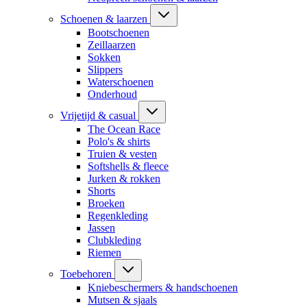
Schoenen & laarzen
Bootschoenen
Zeillaarzen
Sokken
Slippers
Waterschoenen
Onderhoud
Vrijetijd & casual
The Ocean Race
Polo's & shirts
Truien & vesten
Softshells & fleece
Jurken & rokken
Shorts
Broeken
Regenkleding
Jassen
Clubkleding
Riemen
Toebehoren
Kniebeschermers & handschoenen
Mutsen & sjaals