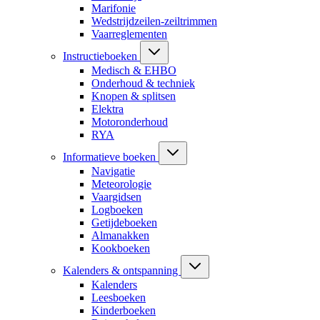
Marifonie
Wedstrijdzeilen-zeiltrimmen
Vaarreglementen
Instructieboeken
Medisch & EHBO
Onderhoud & techniek
Knopen & splitsen
Elektra
Motoronderhoud
RYA
Informatieve boeken
Navigatie
Meteorologie
Vaargidsen
Logboeken
Getijdeboeken
Almanakken
Kookboeken
Kalenders & ontspanning
Kalenders
Leesboeken
Kinderboeken