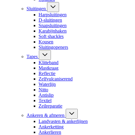
Sluitingen
Harpsluitingen
D-sluitingen
Snapsluitingen
Karabijnhaken
Soft shackles
Kousen
Sluitingopeners
Tapes
Klitteband
Mastkraag
Reflectie
Zelfvulcaniserend
Waterlijn
Nitto
Antislip
Textiel
Zeilreparatie
Ankeren & afmeren
Landvasten & ankerlijnen
Ankerketting
Ankerlieren