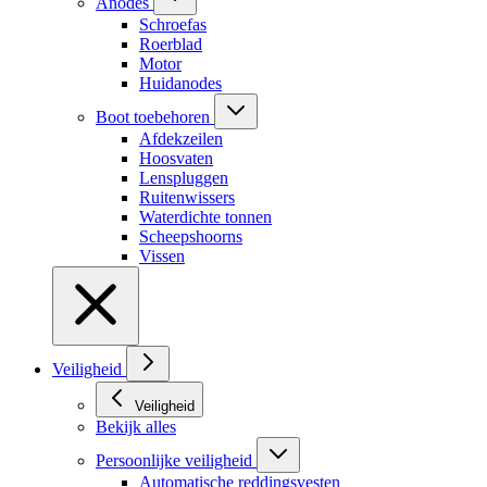
Anodes
Schroefas
Roerblad
Motor
Huidanodes
Boot toebehoren
Afdekzeilen
Hoosvaten
Lenspluggen
Ruitenwissers
Waterdichte tonnen
Scheepshoorns
Vissen
Veiligheid
Veiligheid
Bekijk alles
Persoonlijke veiligheid
Automatische reddingsvesten