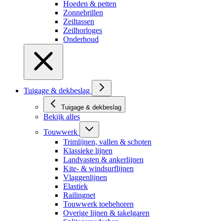
Hoeden & petten
Zonnebrillen
Zeiltassen
Zeilhorloges
Onderhoud
Tuigage & dekbeslag
Tuigage & dekbeslag
Bekijk alles
Touwwerk
Trimlijnen, vallen & schoten
Klassieke lijnen
Landvasten & ankerlijnen
Kite- & windsurflijnen
Vlaggenlijnen
Elastiek
Railingnet
Touwwerk toebehoren
Overige lijnen & takelgaren