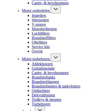
Carter- & hevelpompen
Motor onderdelen
Impellers
Wierpotten
V-snaren
Motorbediening
Luchtfilters
Brandstoffilters
Oliefilters
Service kits
Overig
Motor toebehoren
Afdekhoezen
Geluidsisolatie
Carter- & hevelpompen
Brandstoftanks
Brandstofslangen
Brandstofmeters & tankvlotters
Ontluchters
Dekvuldoppen
Trolleys & steunen
Toebehoren