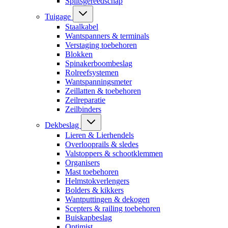
Splitsgereedschap
Tuigage
Staalkabel
Wantspanners & terminals
Verstaging toebehoren
Blokken
Spinakerboombeslag
Rolreefsystemen
Wantspanningsmeter
Zeillatten & toebehoren
Zeilreparatie
Zeilbinders
Dekbeslag
Lieren & Lierhendels
Overlooprails & sledes
Valstoppers & schootklemmen
Organisers
Mast toebehoren
Helmstokverlengers
Bolders & kikkers
Wantputtingen & dekogen
Scepters & railing toebehoren
Buiskapbeslag
Optimist