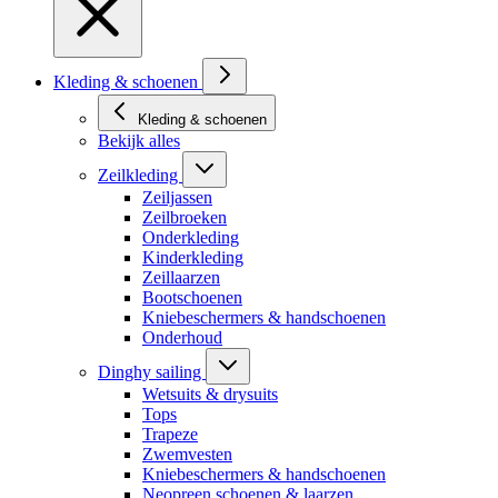
Kleding & schoenen
Kleding & schoenen
Bekijk alles
Zeilkleding
Zeiljassen
Zeilbroeken
Onderkleding
Kinderkleding
Zeillaarzen
Bootschoenen
Kniebeschermers & handschoenen
Onderhoud
Dinghy sailing
Wetsuits & drysuits
Tops
Trapeze
Zwemvesten
Kniebeschermers & handschoenen
Neopreen schoenen & laarzen