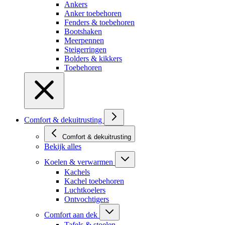
Ankers
Anker toebehoren
Fenders & toebehoren
Bootshaken
Meerpennen
Steigerringen
Bolders & kikkers
Toebehoren
Comfort & dekuitrusting
Comfort & dekuitrusting
Bekijk alles
Koelen & verwarmen
Kachels
Kachel toebehoren
Luchtkoelers
Ontvochtigers
Comfort aan dek
Tafels & stoelen