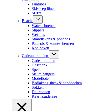
Funtubes
Ski/sleep lijnen
SUP's
Beach
Waterschoenen
Slippers
Wetsuits
Strandlakens & ponchos
Parasols & zonneschermen
Koelboxen
Cadeau artikelen
Cadeaubonnen
Geschenk
Spellen
Sleutelhangers
Modelboten
Badlakens, thee- & handdoeken
Sokken
Deurmatten
Kaart Zuiderzee