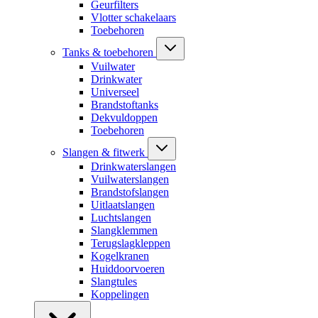
Geurfilters
Vlotter schakelaars
Toebehoren
Tanks & toebehoren
Vuilwater
Drinkwater
Universeel
Brandstoftanks
Dekvuldoppen
Toebehoren
Slangen & fitwerk
Drinkwaterslangen
Vuilwaterslangen
Brandstofslangen
Uitlaatslangen
Luchtslangen
Slangklemmen
Terugslagkleppen
Kogelkranen
Huiddoorvoeren
Slangtules
Koppelingen