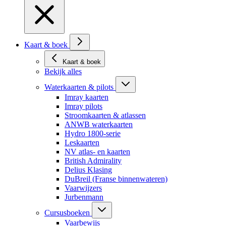
Kaart & boek
Kaart & boek
Bekijk alles
Waterkaarten & pilots
Imray kaarten
Imray pilots
Stroomkaarten & atlassen
ANWB waterkaarten
Hydro 1800-serie
Leskaarten
NV atlas- en kaarten
British Admirality
Delius Klasing
DuBreil (Franse binnenwateren)
Vaarwijzers
Jurbenmann
Cursusboeken
Vaarbewijs