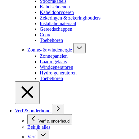
Stroomkabels
Kabelschoenen
Kabeldoorvoeren
Zekeringen & zekeringhouders
Installatiemateriaal
Gereedschappen
Coax
Toebehoren
Zonne- & windenergie
Zonnepanelen
Laadregelaars
Windgeneratoren
Hydro generatoren
Toebehoren
Verf & onderhoud
Verf & onderhoud
Bekijk alles
Verf