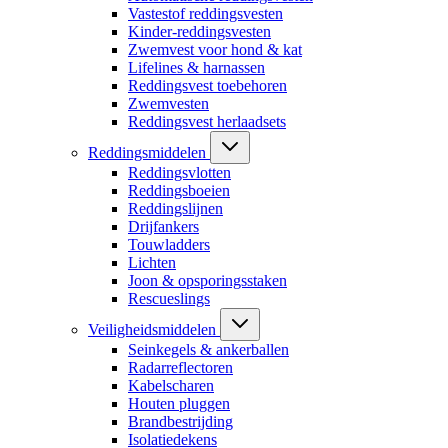
Vastestof reddingsvesten
Kinder-reddingsvesten
Zwemvest voor hond & kat
Lifelines & harnassen
Reddingsvest toebehoren
Zwemvesten
Reddingsvest herlaadsets
Reddingsmiddelen
Reddingsvlotten
Reddingsboeien
Reddingslijnen
Drijfankers
Touwladders
Lichten
Joon & opsporingsstaken
Rescueslings
Veiligheidsmiddelen
Seinkegels & ankerballen
Radarreflectoren
Kabelscharen
Houten pluggen
Brandbestrijding
Isolatiedekens