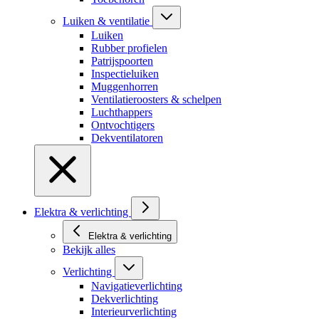
Luiken & ventilatie
Luiken
Rubber profielen
Patrijspoorten
Inspectieluiken
Muggenhorren
Ventilatieroosters & schelpen
Luchthappers
Ontvochtigers
Dekventilatoren
Elektra & verlichting
Elektra & verlichting
Bekijk alles
Verlichting
Navigatieverlichting
Dekverlichting
Interieurverlichting