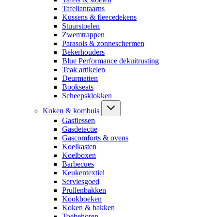
Tafellantaarns
Kussens & fleecedekens
Stuurstoelen
Zwemtrappen
Parasols & zonneschermen
Bekerhouders
Blue Performance dekuitrusting
Teak artikelen
Deurmatten
Bookseats
Scheepsklokken
Koken & kombuis
Gasflessen
Gasdetectie
Gascomforts & ovens
Koelkasten
Koelboxen
Barbecues
Keukentextiel
Serviesgoed
Prullenbakken
Kookboeken
Koken & bakken
Toebehoren