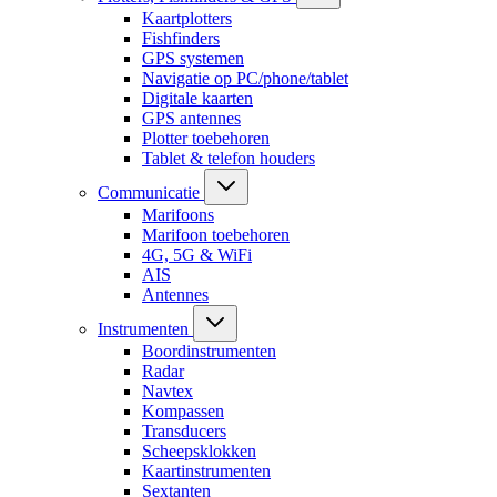
Kaartplotters
Fishfinders
GPS systemen
Navigatie op PC/phone/tablet
Digitale kaarten
GPS antennes
Plotter toebehoren
Tablet & telefon houders
Communicatie
Marifoons
Marifoon toebehoren
4G, 5G & WiFi
AIS
Antennes
Instrumenten
Boordinstrumenten
Radar
Navtex
Kompassen
Transducers
Scheepsklokken
Kaartinstrumenten
Sextanten