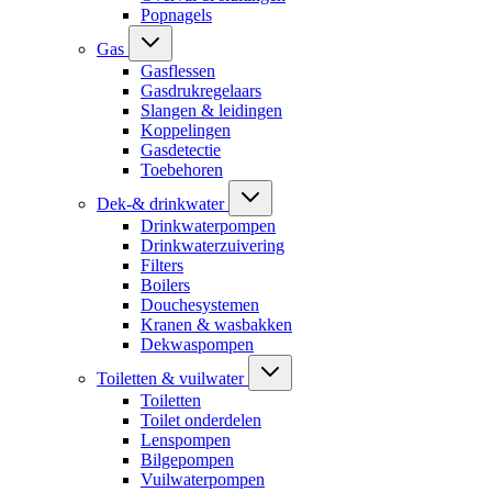
Popnagels
Gas
Gasflessen
Gasdrukregelaars
Slangen & leidingen
Koppelingen
Gasdetectie
Toebehoren
Dek-& drinkwater
Drinkwaterpompen
Drinkwaterzuivering
Filters
Boilers
Douchesystemen
Kranen & wasbakken
Dekwaspompen
Toiletten & vuilwater
Toiletten
Toilet onderdelen
Lenspompen
Bilgepompen
Vuilwaterpompen