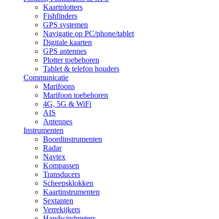
Kaartplotters
Fishfinders
GPS systemen
Navigatie op PC/phone/tablet
Digitale kaarten
GPS antennes
Plotter toebehoren
Tablet & telefon houders
Communicatie
Marifoons
Marifoon toebehoren
4G, 5G & WiFi
AIS
Antennes
Instrumenten
Boordinstrumenten
Radar
Navtex
Kompassen
Transducers
Scheepsklokken
Kaartinstrumenten
Sextanten
Verrekijkers
Handwindmeters