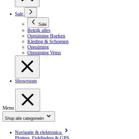
Sale
Sale
Bekijk alles
Opruiming Boeken
Kleding & Schoenen
Opruiming
Opruiming Vetus
Showroom
Menu
Shop alle categorieën
Navigatie & elektronica
Plotters, Fishfinders & GPS