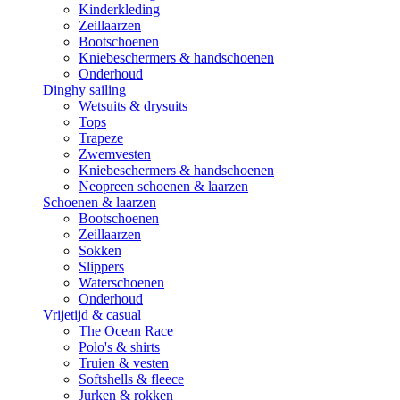
Kinderkleding
Zeillaarzen
Bootschoenen
Kniebeschermers & handschoenen
Onderhoud
Dinghy sailing
Wetsuits & drysuits
Tops
Trapeze
Zwemvesten
Kniebeschermers & handschoenen
Neopreen schoenen & laarzen
Schoenen & laarzen
Bootschoenen
Zeillaarzen
Sokken
Slippers
Waterschoenen
Onderhoud
Vrijetijd & casual
The Ocean Race
Polo's & shirts
Truien & vesten
Softshells & fleece
Jurken & rokken