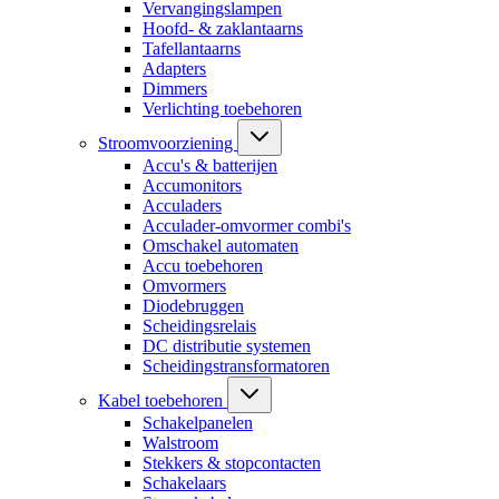
Vervangingslampen
Hoofd- & zaklantaarns
Tafellantaarns
Adapters
Dimmers
Verlichting toebehoren
Stroomvoorziening
Accu's & batterijen
Accumonitors
Acculaders
Acculader-omvormer combi's
Omschakel automaten
Accu toebehoren
Omvormers
Diodebruggen
Scheidingsrelais
DC distributie systemen
Scheidingstransformatoren
Kabel toebehoren
Schakelpanelen
Walstroom
Stekkers & stopcontacten
Schakelaars