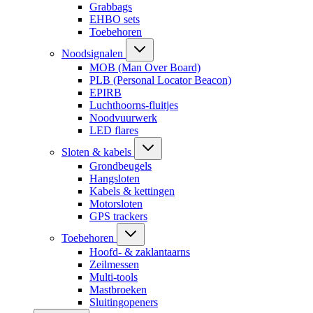
Grabbags
EHBO sets
Toebehoren
Noodsignalen
MOB (Man Over Board)
PLB (Personal Locator Beacon)
EPIRB
Luchthoorns-fluitjes
Noodvuurwerk
LED flares
Sloten & kabels
Grondbeugels
Hangsloten
Kabels & kettingen
Motorsloten
GPS trackers
Toebehoren
Hoofd- & zaklantaarns
Zeilmessen
Multi-tools
Mastbroeken
Sluitingopeners