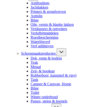
Antifoulings
Jachtlakken
Primers & grondverven
Antislip
Bilge
Olie, vernis & blanke lakken
Verdunners & ontvetters
Verfafbijtmiddelen
Roestbescherming
Waterlijnverf
Verf additieven
Schoonmaakproducten
Dek, romp & bodem
Teak
Metaal
Zeil- & bootkap
Rubberboot, kunststof & vinyl
Tank
Camper & Caravan, Home
Bilge
Toilet
Winter onderhoud
Putsen, stelen & borstels