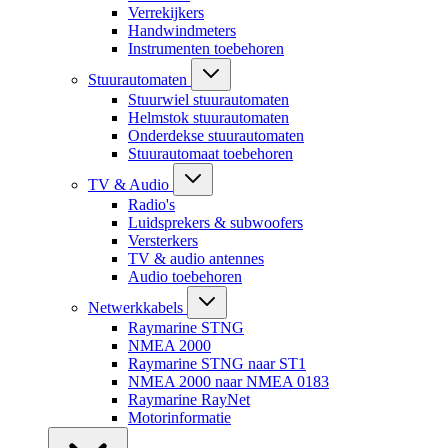
Verrekijkers
Handwindmeters
Instrumenten toebehoren
Stuurautomaten
Stuurwiel stuurautomaten
Helmstok stuurautomaten
Onderdekse stuurautomaten
Stuurautomaat toebehoren
TV & Audio
Radio's
Luidsprekers & subwoofers
Versterkers
TV & audio antennes
Audio toebehoren
Netwerkkabels
Raymarine STNG
NMEA 2000
Raymarine STNG naar ST1
NMEA 2000 naar NMEA 0183
Raymarine RayNet
Motorinformatie