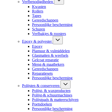
Verfbenodigdheden
Kwasten
Rollers
Tapes
Gereedschappen
Persoonlijke bescherming
Schuren
Verfbakjes & roosters
Epoxy & polyester
Epoxy
Plamuur & vulmiddelen
Glasmatten & weefsels
Gelcoat reparatie
Meng-& maatbekers
Gereedschappen
Reparatiesets
Persoonlijke bescherming
Polijsten & conserveren
Polijst- & waxproducten
Polijst-& schuurmachines
Polijstpads & matteerschijven
Poetsdoeken
Persoonlijke bescherming