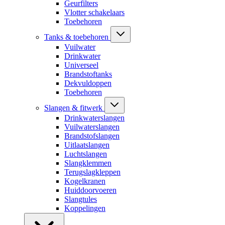
Geurfilters
Vlotter schakelaars
Toebehoren
Tanks & toebehoren
Vuilwater
Drinkwater
Universeel
Brandstoftanks
Dekvuldoppen
Toebehoren
Slangen & fitwerk
Drinkwaterslangen
Vuilwaterslangen
Brandstofslangen
Uitlaatslangen
Luchtslangen
Slangklemmen
Terugslagkleppen
Kogelkranen
Huiddoorvoeren
Slangtules
Koppelingen