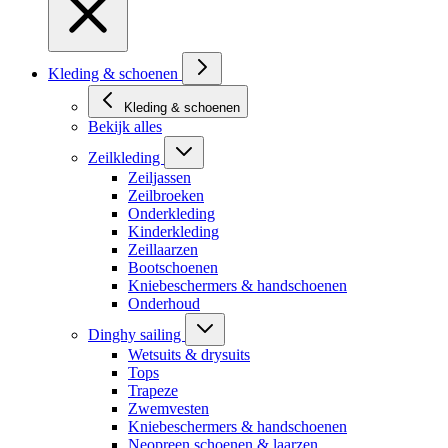
Kleding & schoenen
Kleding & schoenen
Bekijk alles
Zeilkleding
Zeiljassen
Zeilbroeken
Onderkleding
Kinderkleding
Zeillaarzen
Bootschoenen
Kniebeschermers & handschoenen
Onderhoud
Dinghy sailing
Wetsuits & drysuits
Tops
Trapeze
Zwemvesten
Kniebeschermers & handschoenen
Neopreen schoenen & laarzen