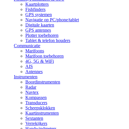
Kaartplotters
Fishfinders
GPS systemen
Navigatie op PC/phone/tablet
Digitale kaarten
GPS antennes
Plotter toebehoren
Tablet & telefon houders
Communicatie
Marifoons
Marifoon toebehoren
4G, 5G & WiFi
AIS
Antennes
Instrumenten
Boordinstrumenten
Radar
Navtex
Kompassen
Transducers
Scheepsklokken
Kaartinstrumenten
Sextanten
Verrekijkers
Handwindmeters