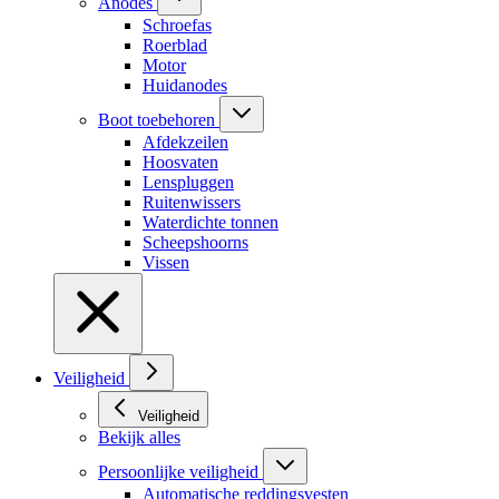
Anodes
Schroefas
Roerblad
Motor
Huidanodes
Boot toebehoren
Afdekzeilen
Hoosvaten
Lenspluggen
Ruitenwissers
Waterdichte tonnen
Scheepshoorns
Vissen
Veiligheid
Veiligheid
Bekijk alles
Persoonlijke veiligheid
Automatische reddingsvesten