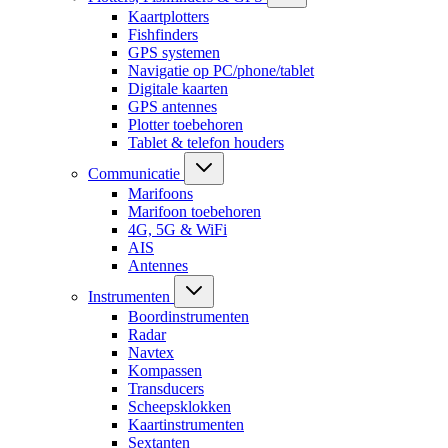
Kaartplotters
Fishfinders
GPS systemen
Navigatie op PC/phone/tablet
Digitale kaarten
GPS antennes
Plotter toebehoren
Tablet & telefon houders
Communicatie
Marifoons
Marifoon toebehoren
4G, 5G & WiFi
AIS
Antennes
Instrumenten
Boordinstrumenten
Radar
Navtex
Kompassen
Transducers
Scheepsklokken
Kaartinstrumenten
Sextanten