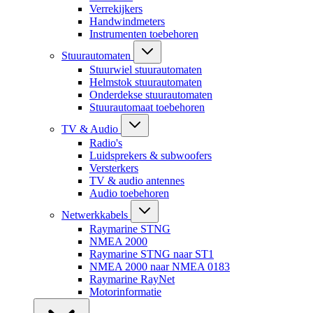
Verrekijkers
Handwindmeters
Instrumenten toebehoren
Stuurautomaten
Stuurwiel stuurautomaten
Helmstok stuurautomaten
Onderdekse stuurautomaten
Stuurautomaat toebehoren
TV & Audio
Radio's
Luidsprekers & subwoofers
Versterkers
TV & audio antennes
Audio toebehoren
Netwerkkabels
Raymarine STNG
NMEA 2000
Raymarine STNG naar ST1
NMEA 2000 naar NMEA 0183
Raymarine RayNet
Motorinformatie