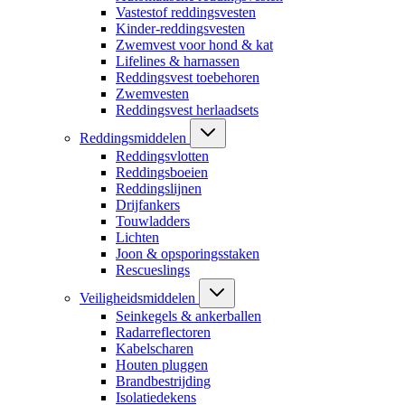
Vastestof reddingsvesten
Kinder-reddingsvesten
Zwemvest voor hond & kat
Lifelines & harnassen
Reddingsvest toebehoren
Zwemvesten
Reddingsvest herlaadsets
Reddingsmiddelen
Reddingsvlotten
Reddingsboeien
Reddingslijnen
Drijfankers
Touwladders
Lichten
Joon & opsporingsstaken
Rescueslings
Veiligheidsmiddelen
Seinkegels & ankerballen
Radarreflectoren
Kabelscharen
Houten pluggen
Brandbestrijding
Isolatiedekens