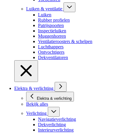
Luiken & ventilatie
Luiken
Rubber profielen
Patrijspoorten
Inspectieluiken
Muggenhorren
Ventilatieroosters & schelpen
Luchthappers
Ontvochtigers
Dekventilatoren
Elektra & verlichting
Elektra & verlichting
Bekijk alles
Verlichting
Navigatieverlichting
Dekverlichting
Interieurverlichting