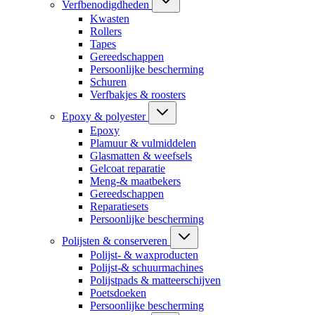
Verfbenodigdheden
Kwasten
Rollers
Tapes
Gereedschappen
Persoonlijke bescherming
Schuren
Verfbakjes & roosters
Epoxy & polyester
Epoxy
Plamuur & vulmiddelen
Glasmatten & weefsels
Gelcoat reparatie
Meng-& maatbekers
Gereedschappen
Reparatiesets
Persoonlijke bescherming
Polijsten & conserveren
Polijst- & waxproducten
Polijst-& schuurmachines
Polijstpads & matteerschijven
Poetsdoeken
Persoonlijke bescherming