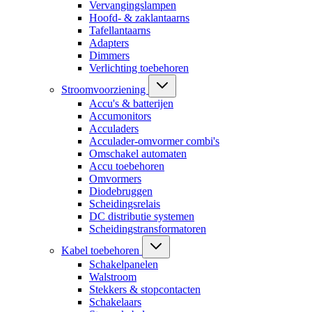
Vervangingslampen
Hoofd- & zaklantaarns
Tafellantaarns
Adapters
Dimmers
Verlichting toebehoren
Stroomvoorziening
Accu's & batterijen
Accumonitors
Acculaders
Acculader-omvormer combi's
Omschakel automaten
Accu toebehoren
Omvormers
Diodebruggen
Scheidingsrelais
DC distributie systemen
Scheidingstransformatoren
Kabel toebehoren
Schakelpanelen
Walstroom
Stekkers & stopcontacten
Schakelaars