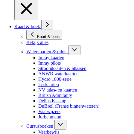
Kaart & boek
Kaart & boek
Bekijk alles
Waterkaarten & pilots
Imray kaarten
Imray pilots
Stroomkaarten & atlassen
ANWB waterkaarten
Hydro 1800-serie
Leskaarten
NV atlas- en kaarten
British Admirality
Delius Klasing
DuBreil (Franse binnenwateren)
Vaarwijzers
Jurbenmann
Cursusboeken
Vaarbewijs