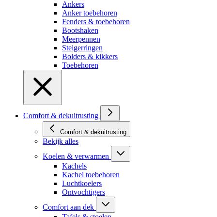
Ankers
Anker toebehoren
Fenders & toebehoren
Bootshaken
Meerpennen
Steigerringen
Bolders & kikkers
Toebehoren
Comfort & dekuitrusting
Comfort & dekuitrusting
Bekijk alles
Koelen & verwarmen
Kachels
Kachel toebehoren
Luchtkoelers
Ontvochtigers
Comfort aan dek
Tafels & stoelen