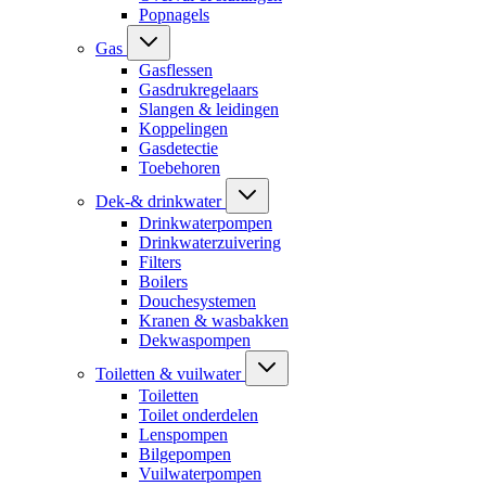
Popnagels
Gas
Gasflessen
Gasdrukregelaars
Slangen & leidingen
Koppelingen
Gasdetectie
Toebehoren
Dek-& drinkwater
Drinkwaterpompen
Drinkwaterzuivering
Filters
Boilers
Douchesystemen
Kranen & wasbakken
Dekwaspompen
Toiletten & vuilwater
Toiletten
Toilet onderdelen
Lenspompen
Bilgepompen
Vuilwaterpompen