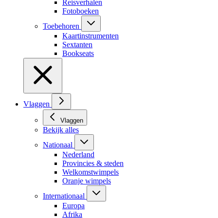
Reisverhalen
Fotoboeken
Toebehoren
Kaartinstrumenten
Sextanten
Bookseats
Vlaggen
Vlaggen
Bekijk alles
Nationaal
Nederland
Provincies & steden
Welkomstwimpels
Oranje wimpels
Internationaal
Europa
Afrika