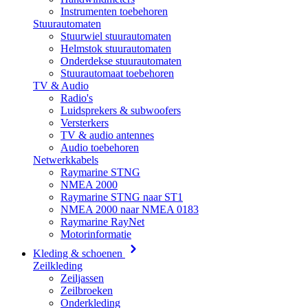
Instrumenten toebehoren
Stuurautomaten
Stuurwiel stuurautomaten
Helmstok stuurautomaten
Onderdekse stuurautomaten
Stuurautomaat toebehoren
TV & Audio
Radio's
Luidsprekers & subwoofers
Versterkers
TV & audio antennes
Audio toebehoren
Netwerkkabels
Raymarine STNG
NMEA 2000
Raymarine STNG naar ST1
NMEA 2000 naar NMEA 0183
Raymarine RayNet
Motorinformatie
Kleding & schoenen
Zeilkleding
Zeiljassen
Zeilbroeken
Onderkleding