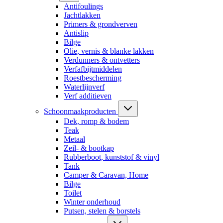
Antifoulings
Jachtlakken
Primers & grondverven
Antislip
Bilge
Olie, vernis & blanke lakken
Verdunners & ontvetters
Verfafbijtmiddelen
Roestbescherming
Waterlijnverf
Verf additieven
Schoonmaakproducten
Dek, romp & bodem
Teak
Metaal
Zeil- & bootkap
Rubberboot, kunststof & vinyl
Tank
Camper & Caravan, Home
Bilge
Toilet
Winter onderhoud
Putsen, stelen & borstels