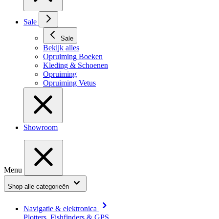
Sale
Sale
Bekijk alles
Opruiming Boeken
Kleding & Schoenen
Opruiming
Opruiming Vetus
Showroom
Menu
Shop alle categorieën
Navigatie & elektronica
Plotters, Fishfinders & GPS