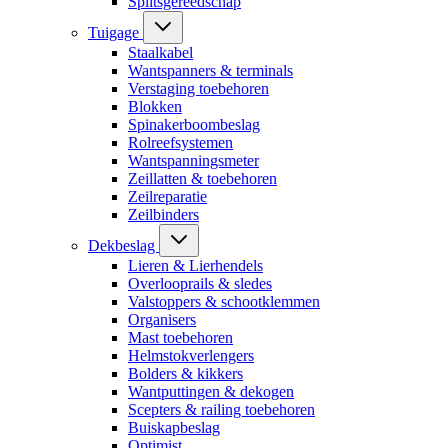
Splitsgereedschap
Tuigage
Staalkabel
Wantspanners & terminals
Verstaging toebehoren
Blokken
Spinakerboombeslag
Rolreefsystemen
Wantspanningsmeter
Zeillatten & toebehoren
Zeilreparatie
Zeilbinders
Dekbeslag
Lieren & Lierhendels
Overlooprails & sledes
Valstoppers & schootklemmen
Organisers
Mast toebehoren
Helmstokverlengers
Bolders & kikkers
Wantputtingen & dekogen
Scepters & railing toebehoren
Buiskapbeslag
Optimist