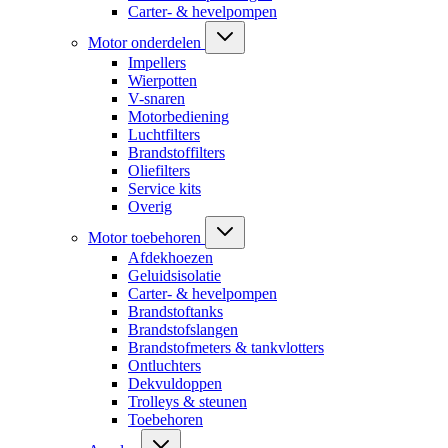
Carter- & hevelpompen
Motor onderdelen
Impellers
Wierpotten
V-snaren
Motorbediening
Luchtfilters
Brandstoffilters
Oliefilters
Service kits
Overig
Motor toebehoren
Afdekhoezen
Geluidsisolatie
Carter- & hevelpompen
Brandstoftanks
Brandstofslangen
Brandstofmeters & tankvlotters
Ontluchters
Dekvuldoppen
Trolleys & steunen
Toebehoren