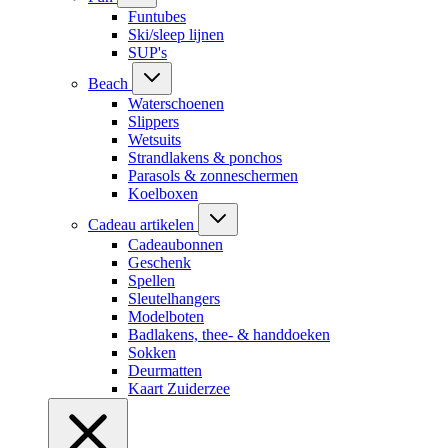
Funtubes
Ski/sleep lijnen
SUP's
Beach
Waterschoenen
Slippers
Wetsuits
Strandlakens & ponchos
Parasols & zonneschermen
Koelboxen
Cadeau artikelen
Cadeaubonnen
Geschenk
Spellen
Sleutelhangers
Modelboten
Badlakens, thee- & handdoeken
Sokken
Deurmatten
Kaart Zuiderzee