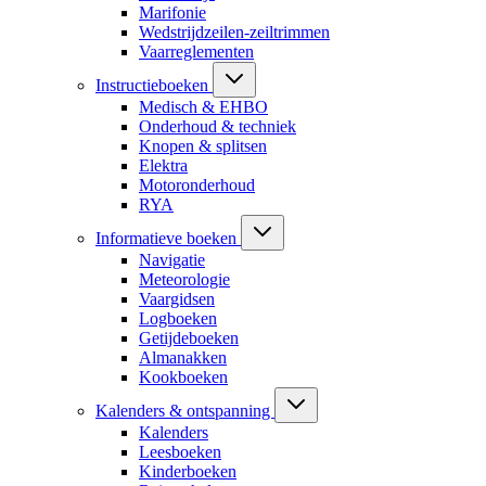
Marifonie
Wedstrijdzeilen-zeiltrimmen
Vaarreglementen
Instructieboeken
Medisch & EHBO
Onderhoud & techniek
Knopen & splitsen
Elektra
Motoronderhoud
RYA
Informatieve boeken
Navigatie
Meteorologie
Vaargidsen
Logboeken
Getijdeboeken
Almanakken
Kookboeken
Kalenders & ontspanning
Kalenders
Leesboeken
Kinderboeken