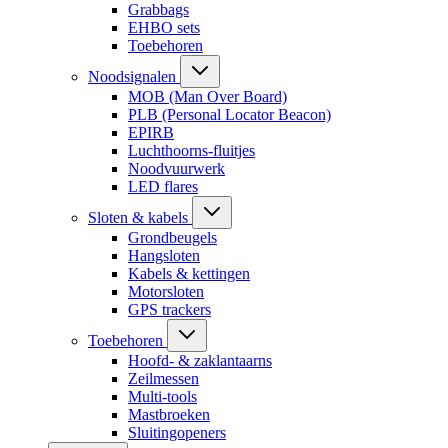
Grabbags
EHBO sets
Toebehoren
Noodsignalen
MOB (Man Over Board)
PLB (Personal Locator Beacon)
EPIRB
Luchthoorns-fluitjes
Noodvuurwerk
LED flares
Sloten & kabels
Grondbeugels
Hangsloten
Kabels & kettingen
Motorsloten
GPS trackers
Toebehoren
Hoofd- & zaklantaarns
Zeilmessen
Multi-tools
Mastbroeken
Sluitingopeners