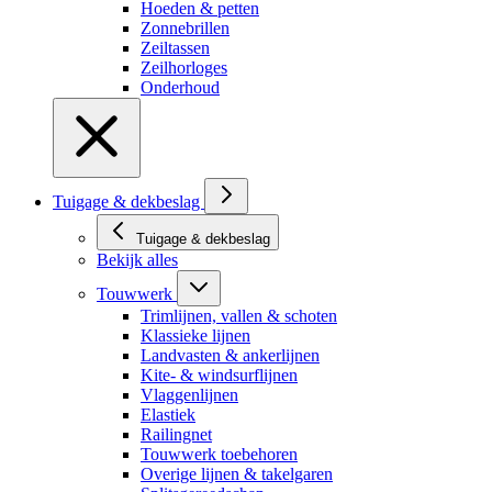
Hoeden & petten
Zonnebrillen
Zeiltassen
Zeilhorloges
Onderhoud
Tuigage & dekbeslag
Tuigage & dekbeslag
Bekijk alles
Touwwerk
Trimlijnen, vallen & schoten
Klassieke lijnen
Landvasten & ankerlijnen
Kite- & windsurflijnen
Vlaggenlijnen
Elastiek
Railingnet
Touwwerk toebehoren
Overige lijnen & takelgaren