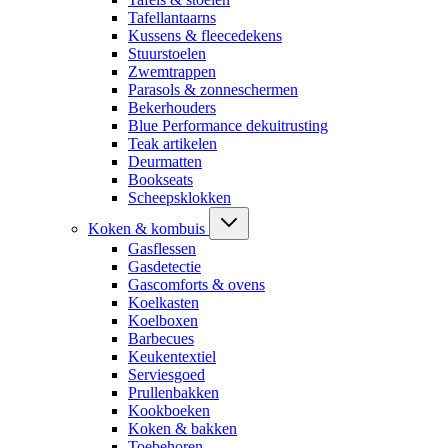
Tafellantaarns
Kussens & fleecedekens
Stuurstoelen
Zwemtrappen
Parasols & zonneschermen
Bekerhouders
Blue Performance dekuitrusting
Teak artikelen
Deurmatten
Bookseats
Scheepsklokken
Koken & kombuis
Gasflessen
Gasdetectie
Gascomforts & ovens
Koelkasten
Koelboxen
Barbecues
Keukentextiel
Serviesgoed
Prullenbakken
Kookboeken
Koken & bakken
Toebehoren