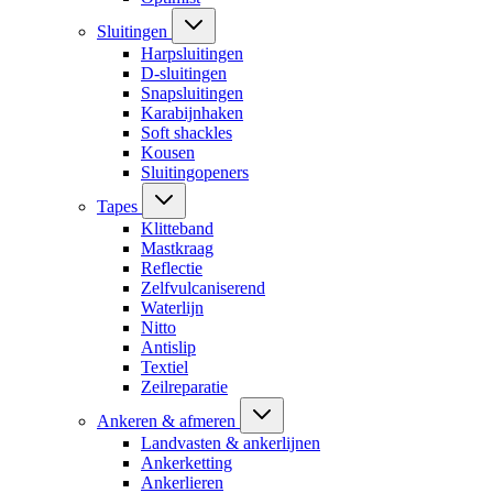
Sluitingen
Harpsluitingen
D-sluitingen
Snapsluitingen
Karabijnhaken
Soft shackles
Kousen
Sluitingopeners
Tapes
Klitteband
Mastkraag
Reflectie
Zelfvulcaniserend
Waterlijn
Nitto
Antislip
Textiel
Zeilreparatie
Ankeren & afmeren
Landvasten & ankerlijnen
Ankerketting
Ankerlieren