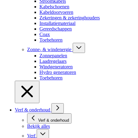
Stroomkabels
Kabelschoenen
Kabeldoorvoeren
Zekeringen & zekeringhouders
Installatiemateriaal
Gereedschappen
Coax
Toebehoren
Zonne- & windenergie
Zonnepanelen
Laadregelaars
Windgeneratoren
Hydro generatoren
Toebehoren
Verf & onderhoud
Verf & onderhoud
Bekijk alles
Verf