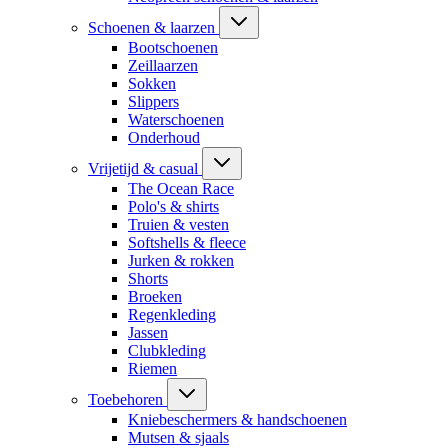
Schoenen & laarzen
Bootschoenen
Zeillaarzen
Sokken
Slippers
Waterschoenen
Onderhoud
Vrijetijd & casual
The Ocean Race
Polo's & shirts
Truien & vesten
Softshells & fleece
Jurken & rokken
Shorts
Broeken
Regenkleding
Jassen
Clubkleding
Riemen
Toebehoren
Kniebeschermers & handschoenen
Mutsen & sjaals