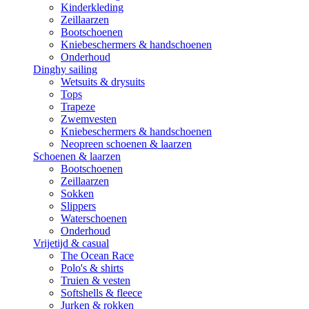
Kinderkleding
Zeillaarzen
Bootschoenen
Kniebeschermers & handschoenen
Onderhoud
Dinghy sailing
Wetsuits & drysuits
Tops
Trapeze
Zwemvesten
Kniebeschermers & handschoenen
Neopreen schoenen & laarzen
Schoenen & laarzen
Bootschoenen
Zeillaarzen
Sokken
Slippers
Waterschoenen
Onderhoud
Vrijetijd & casual
The Ocean Race
Polo's & shirts
Truien & vesten
Softshells & fleece
Jurken & rokken