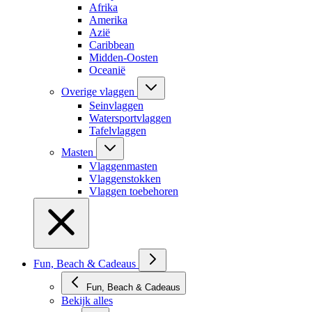
Afrika
Amerika
Azië
Caribbean
Midden-Oosten
Oceanië
Overige vlaggen
Seinvlaggen
Watersportvlaggen
Tafelvlaggen
Masten
Vlaggenmasten
Vlaggenstokken
Vlaggen toebehoren
Fun, Beach & Cadeaus
Fun, Beach & Cadeaus
Bekijk alles