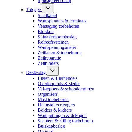
Splitsgereedschap
Tuigage
Staalkabel
Wantspanners & terminals
Verstaging toebehoren
Blokken
Spinakerboombeslag
Rolreefsystemen
Wantspanningsmeter
Zeillatten & toebehoren
Zeilreparatie
Zeilbinders
Dekbeslag
Lieren & Lierhendels
Overlooprails & sledes
Valstoppers & schootklemmen
Organisers
Mast toebehoren
Helmstokverlengers
Bolders & kikkers
Wantputtingen & dekogen
Scepters & railing toebehoren
Buiskapbeslag
Optimist