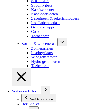
Schakelaars
Stroomkabels
Kabelschoenen
Kabeldoorvoeren
Zekeringen & zekeringhouders
Installatiemateriaal
Gereedschappen
Coax
Toebehoren
Zonne- & windenergie
Zonnepanelen
Laadregelaars
Windgeneratoren
Hydro generatoren
Toebehoren
Verf & onderhoud
Verf & onderhoud
Bekijk alles