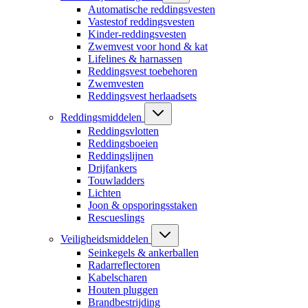
Automatische reddingsvesten
Vastestof reddingsvesten
Kinder-reddingsvesten
Zwemvest voor hond & kat
Lifelines & harnassen
Reddingsvest toebehoren
Zwemvesten
Reddingsvest herlaadsets
Reddingsmiddelen
Reddingsvlotten
Reddingsboeien
Reddingslijnen
Drijfankers
Touwladders
Lichten
Joon & opsporingsstaken
Rescueslings
Veiligheidsmiddelen
Seinkegels & ankerballen
Radarreflectoren
Kabelscharen
Houten pluggen
Brandbestrijding