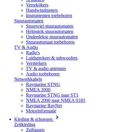
Verrekijkers
Handwindmeters
Instrumenten toebehoren
Stuurautomaten
Stuurwiel stuurautomaten
Helmstok stuurautomaten
Onderdekse stuurautomaten
Stuurautomaat toebehoren
TV & Audio
Radio's
Luidsprekers & subwoofers
Versterkers
TV & audio antennes
Audio toebehoren
Netwerkkabels
Raymarine STNG
NMEA 2000
Raymarine STNG naar ST1
NMEA 2000 naar NMEA 0183
Raymarine RayNet
Motorinformatie
Kleding & schoenen
Zeilkleding
Zeiljassen