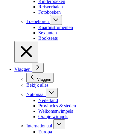
Kinderboeken
Reisverhalen
Fotoboeken
Toebehoren
Kaartinstrumenten
Sextanten
Bookseats
Vlaggen
Vlaggen
Bekijk alles
Nationaal
Nederland
Provincies & steden
Welkomstwimpels
Oranje wimpels
Internationaal
Europa