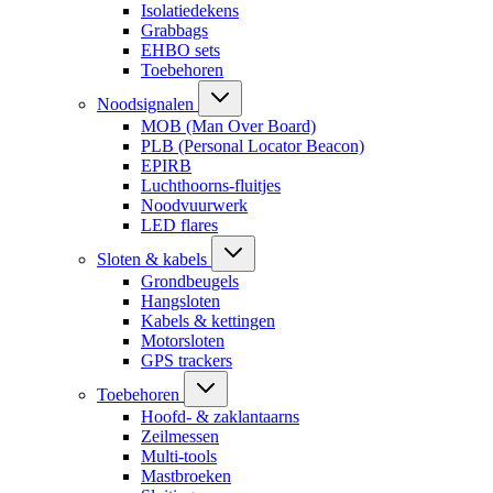
Isolatiedekens
Grabbags
EHBO sets
Toebehoren
Noodsignalen
MOB (Man Over Board)
PLB (Personal Locator Beacon)
EPIRB
Luchthoorns-fluitjes
Noodvuurwerk
LED flares
Sloten & kabels
Grondbeugels
Hangsloten
Kabels & kettingen
Motorsloten
GPS trackers
Toebehoren
Hoofd- & zaklantaarns
Zeilmessen
Multi-tools
Mastbroeken