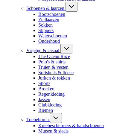
Schoenen & laarzen
Bootschoenen
Zeillaarzen
Sokken
Slippers
Waterschoenen
Onderhoud
Vrijetijd & casual
The Ocean Race
Polo's & shirts
Truien & vesten
Softshells & fleece
Jurken & rokken
Shorts
Broeken
Regenkleding
Jassen
Clubkleding
Riemen
Toebehoren
Kniebeschermers & handschoenen
Mutsen & sjaals