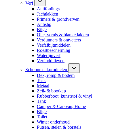
Verf
Antifoulings
Jachtlakken
Primers & grondverven
Antislip
Bilge
Olie, vernis & blanke lakken
Verdunners & ontvetters
Verfafbijtmiddelen
Roestbescherming
Waterlijnverf
Verf additieven
Schoonmaakproducten
Dek, romp & bodem
Teak
Metaal
Zeil- & bootkap
Rubberboot, kunststof & vinyl
Tank
Camper & Caravan, Home
Bilge
Toilet
Winter onderhoud
Putsen, stelen & borstels