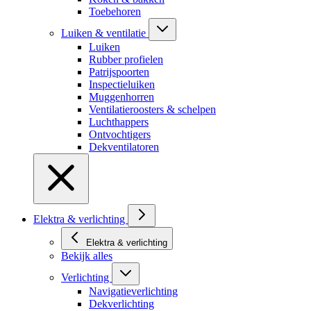
Toebehoren
Luiken & ventilatie
Luiken
Rubber profielen
Patrijspoorten
Inspectieluiken
Muggenhorren
Ventilatieroosters & schelpen
Luchthappers
Ontvochtigers
Dekventilatoren
Elektra & verlichting
Elektra & verlichting
Bekijk alles
Verlichting
Navigatieverlichting
Dekverlichting