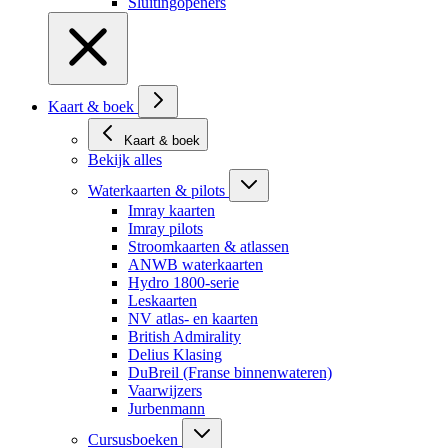
Sluitingopeners
Kaart & boek
Kaart & boek
Bekijk alles
Waterkaarten & pilots
Imray kaarten
Imray pilots
Stroomkaarten & atlassen
ANWB waterkaarten
Hydro 1800-serie
Leskaarten
NV atlas- en kaarten
British Admirality
Delius Klasing
DuBreil (Franse binnenwateren)
Vaarwijzers
Jurbenmann
Cursusboeken