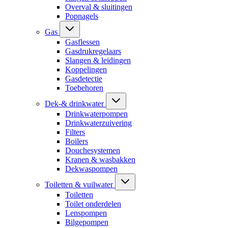
Overval & sluitingen
Popnagels
Gas
Gasflessen
Gasdrukregelaars
Slangen & leidingen
Koppelingen
Gasdetectie
Toebehoren
Dek-& drinkwater
Drinkwaterpompen
Drinkwaterzuivering
Filters
Boilers
Douchesystemen
Kranen & wasbakken
Dekwaspompen
Toiletten & vuilwater
Toiletten
Toilet onderdelen
Lenspompen
Bilgepompen