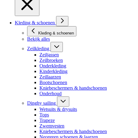
Kleding & schoenen
Kleding & schoenen
Bekijk alles
Zeilkleding
Zeiljassen
Zeilbroeken
Onderkleding
Kinderkleding
Zeillaarzen
Bootschoenen
Kniebeschermers & handschoenen
Onderhoud
Dinghy sailing
Wetsuits & drysuits
Tops
Trapeze
Zwemvesten
Kniebeschermers & handschoenen
Neopreen schoenen & laarzen