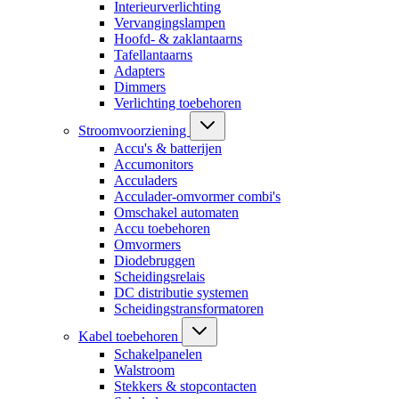
Interieurverlichting
Vervangingslampen
Hoofd- & zaklantaarns
Tafellantaarns
Adapters
Dimmers
Verlichting toebehoren
Stroomvoorziening
Accu's & batterijen
Accumonitors
Acculaders
Acculader-omvormer combi's
Omschakel automaten
Accu toebehoren
Omvormers
Diodebruggen
Scheidingsrelais
DC distributie systemen
Scheidingstransformatoren
Kabel toebehoren
Schakelpanelen
Walstroom
Stekkers & stopcontacten