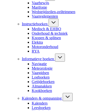
Vaarbewijs
Marifonie
Wedstrijdzeilen-zeiltrimmen
Vaarreglementen
Instructieboeken
Medisch & EHBO
Onderhoud & techniek
Knopen & splitsen
Elektra
Motoronderhoud
RYA
Informatieve boeken
Navigatie
Meteorologie
Vaargidsen
Logboeken
Getijdeboeken
Almanakken
Kookboeken
Kalenders & ontspanning
Kalenders
Leesboeken