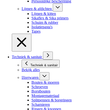
Persoonlijke bescherming
Lijmen & afdichten
Lijmen & kitten
Sikaflex & Sika primers
Schuim & rubber
Isolatiepasta's
Tapes
Techniek & sanitair
Techniek & sanitair
Bekijk alles
IJzerwaren
Bouten & moeren
Schroeven
Borstbouten
Montagemateriaal
Splitpennen & borgringen
Scharnieren
Ringen & knoppen