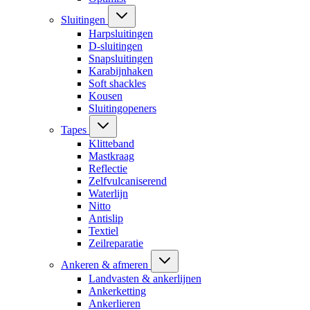
Sluitingen
Harpsluitingen
D-sluitingen
Snapsluitingen
Karabijnhaken
Soft shackles
Kousen
Sluitingopeners
Tapes
Klitteband
Mastkraag
Reflectie
Zelfvulcaniserend
Waterlijn
Nitto
Antislip
Textiel
Zeilreparatie
Ankeren & afmeren
Landvasten & ankerlijnen
Ankerketting
Ankerlieren