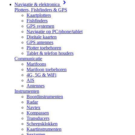
Navigatie & elektronica
Plotters, Fishfinders & GPS
Kaartplotters
Fishfinders
GPS systemen
Navigatie op PC/phone/tablet
Digitale kaarten
GPS antennes
Plotter toebehoren
Tablet & telefon houders
Communicatie
Marifoons
Marifoon toebehoren
4G, 5G & WiFi
AIS
Antennes
Instrumenten
Boordinstrumenten
Radar
Navtex
Kompassen
Transducers
Scheepsklokken
Kaartinstrumenten
Sextanten