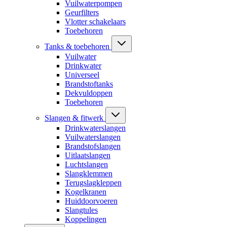
Vuilwaterpompen
Geurfilters
Vlotter schakelaars
Toebehoren
Tanks & toebehoren
Vuilwater
Drinkwater
Universeel
Brandstoftanks
Dekvuldoppen
Toebehoren
Slangen & fitwerk
Drinkwaterslangen
Vuilwaterslangen
Brandstofslangen
Uitlaatslangen
Luchtslangen
Slangklemmen
Terugslagkleppen
Kogelkranen
Huiddoorvoeren
Slangtules
Koppelingen