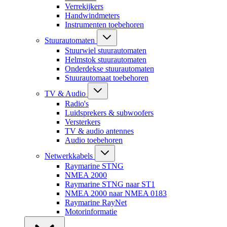
Verrekijkers
Handwindmeters
Instrumenten toebehoren
Stuurautomaten
Stuurwiel stuurautomaten
Helmstok stuurautomaten
Onderdekse stuurautomaten
Stuurautomaat toebehoren
TV & Audio
Radio's
Luidsprekers & subwoofers
Versterkers
TV & audio antennes
Audio toebehoren
Netwerkkabels
Raymarine STNG
NMEA 2000
Raymarine STNG naar ST1
NMEA 2000 naar NMEA 0183
Raymarine RayNet
Motorinformatie