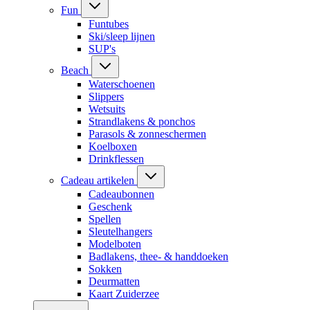
Fun
Funtubes
Ski/sleep lijnen
SUP's
Beach
Waterschoenen
Slippers
Wetsuits
Strandlakens & ponchos
Parasols & zonneschermen
Koelboxen
Drinkflessen
Cadeau artikelen
Cadeaubonnen
Geschenk
Spellen
Sleutelhangers
Modelboten
Badlakens, thee- & handdoeken
Sokken
Deurmatten
Kaart Zuiderzee