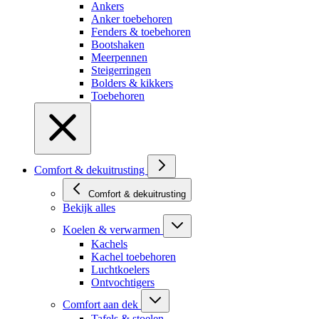
Ankers
Anker toebehoren
Fenders & toebehoren
Bootshaken
Meerpennen
Steigerringen
Bolders & kikkers
Toebehoren
Comfort & dekuitrusting
Comfort & dekuitrusting
Bekijk alles
Koelen & verwarmen
Kachels
Kachel toebehoren
Luchtkoelers
Ontvochtigers
Comfort aan dek
Tafels & stoelen