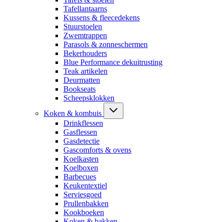
Tafellantaarns
Kussens & fleecedekens
Stuurstoelen
Zwemtrappen
Parasols & zonneschermen
Bekerhouders
Blue Performance dekuitrusting
Teak artikelen
Deurmatten
Bookseats
Scheepsklokken
Koken & kombuis
Drinkflessen
Gasflessen
Gasdetectie
Gascomforts & ovens
Koelkasten
Koelboxen
Barbecues
Keukentextiel
Serviesgoed
Prullenbakken
Kookboeken
Koken & bakken