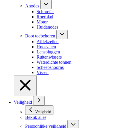
Anodes
Schroefas
Roerblad
Motor
Huidanodes
Boot toebehoren
Afdekzeilen
Hoosvaten
Lenspluggen
Ruitenwissers
Waterdichte tonnen
Scheepshoorns
Vissen
Veiligheid
Veiligheid
Bekijk alles
Persoonlijke veiligheid