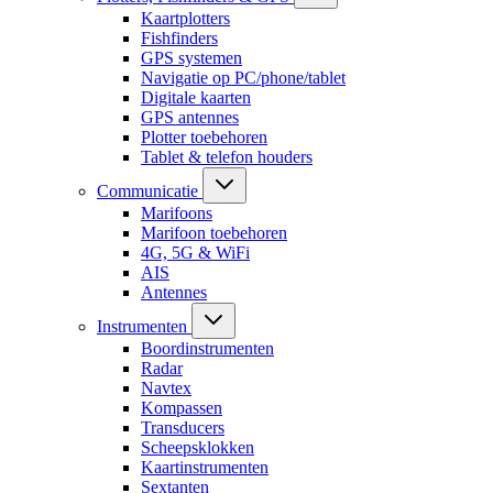
Kaartplotters
Fishfinders
GPS systemen
Navigatie op PC/phone/tablet
Digitale kaarten
GPS antennes
Plotter toebehoren
Tablet & telefon houders
Communicatie
Marifoons
Marifoon toebehoren
4G, 5G & WiFi
AIS
Antennes
Instrumenten
Boordinstrumenten
Radar
Navtex
Kompassen
Transducers
Scheepsklokken
Kaartinstrumenten
Sextanten