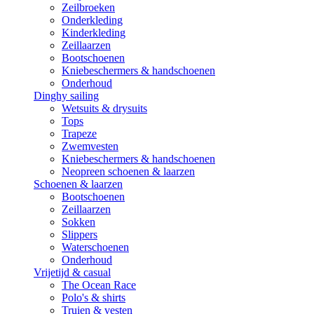
Zeilbroeken
Onderkleding
Kinderkleding
Zeillaarzen
Bootschoenen
Kniebeschermers & handschoenen
Onderhoud
Dinghy sailing
Wetsuits & drysuits
Tops
Trapeze
Zwemvesten
Kniebeschermers & handschoenen
Neopreen schoenen & laarzen
Schoenen & laarzen
Bootschoenen
Zeillaarzen
Sokken
Slippers
Waterschoenen
Onderhoud
Vrijetijd & casual
The Ocean Race
Polo's & shirts
Truien & vesten