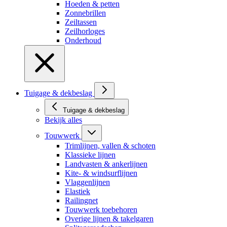
Hoeden & petten
Zonnebrillen
Zeiltassen
Zeilhorloges
Onderhoud
Tuigage & dekbeslag
Tuigage & dekbeslag
Bekijk alles
Touwwerk
Trimlijnen, vallen & schoten
Klassieke lijnen
Landvasten & ankerlijnen
Kite- & windsurflijnen
Vlaggenlijnen
Elastiek
Railingnet
Touwwerk toebehoren
Overige lijnen & takelgaren