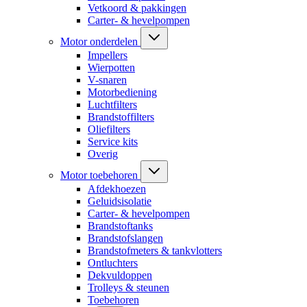
Vetkoord & pakkingen
Carter- & hevelpompen
Motor onderdelen
Impellers
Wierpotten
V-snaren
Motorbediening
Luchtfilters
Brandstoffilters
Oliefilters
Service kits
Overig
Motor toebehoren
Afdekhoezen
Geluidsisolatie
Carter- & hevelpompen
Brandstoftanks
Brandstofslangen
Brandstofmeters & tankvlotters
Ontluchters
Dekvuldoppen
Trolleys & steunen
Toebehoren