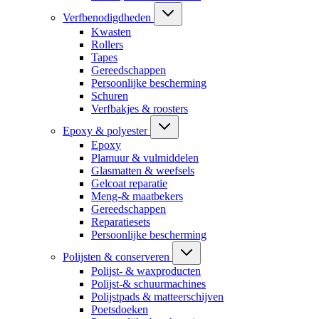
Verfbenodigdheden
Kwasten
Rollers
Tapes
Gereedschappen
Persoonlijke bescherming
Schuren
Verfbakjes & roosters
Epoxy & polyester
Epoxy
Plamuur & vulmiddelen
Glasmatten & weefsels
Gelcoat reparatie
Meng-& maatbekers
Gereedschappen
Reparatiesets
Persoonlijke bescherming
Polijsten & conserveren
Polijst- & waxproducten
Polijst-& schuurmachines
Polijstpads & matteerschijven
Poetsdoeken