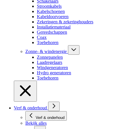
Schakelaars
Stroomkabels
Kabelschoenen
Kabeldoorvoeren
Zekeringen & zekeringhouders
Installatiemateriaal
Gereedschappen
Coax
Toebehoren
Zonne- & windenergie
Zonnepanelen
Laadregelaars
Windgeneratoren
Hydro generatoren
Toebehoren
Verf & onderhoud
Verf & onderhoud
Bekijk alles