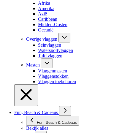
Afrika
Amerika
Azië
Caribbean
Midden-Oosten
Oceanië
Overige vlaggen
Seinvlaggen
Watersportvlaggen
Tafelvlaggen
Masten
Vlaggenmasten
Vlaggenstokken
Vlaggen toebehoren
Fun, Beach & Cadeaus
Fun, Beach & Cadeaus
Bekijk alles