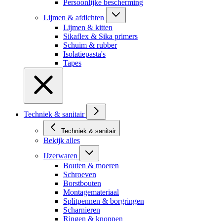
Persoonlijke bescherming
Lijmen & afdichten
Lijmen & kitten
Sikaflex & Sika primers
Schuim & rubber
Isolatiepasta's
Tapes
Techniek & sanitair
Techniek & sanitair
Bekijk alles
IJzerwaren
Bouten & moeren
Schroeven
Borstbouten
Montagemateriaal
Splitpennen & borgringen
Scharnieren
Ringen & knoppen