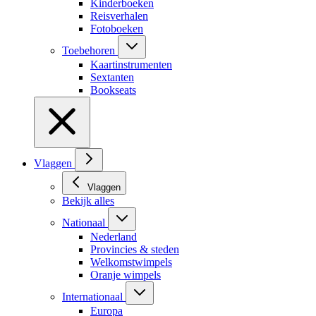
Kinderboeken
Reisverhalen
Fotoboeken
Toebehoren
Kaartinstrumenten
Sextanten
Bookseats
Vlaggen
Vlaggen
Bekijk alles
Nationaal
Nederland
Provincies & steden
Welkomstwimpels
Oranje wimpels
Internationaal
Europa