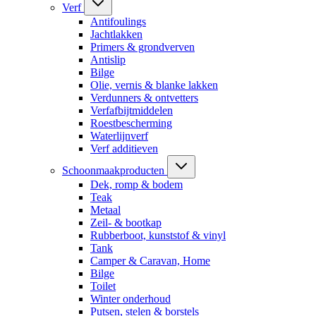
Verf
Antifoulings
Jachtlakken
Primers & grondverven
Antislip
Bilge
Olie, vernis & blanke lakken
Verdunners & ontvetters
Verfafbijtmiddelen
Roestbescherming
Waterlijnverf
Verf additieven
Schoonmaakproducten
Dek, romp & bodem
Teak
Metaal
Zeil- & bootkap
Rubberboot, kunststof & vinyl
Tank
Camper & Caravan, Home
Bilge
Toilet
Winter onderhoud
Putsen, stelen & borstels