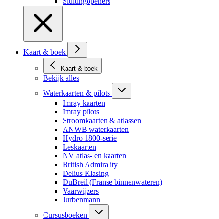
Sluitingopeners
Kaart & boek
Kaart & boek
Bekijk alles
Waterkaarten & pilots
Imray kaarten
Imray pilots
Stroomkaarten & atlassen
ANWB waterkaarten
Hydro 1800-serie
Leskaarten
NV atlas- en kaarten
British Admirality
Delius Klasing
DuBreil (Franse binnenwateren)
Vaarwijzers
Jurbenmann
Cursusboeken