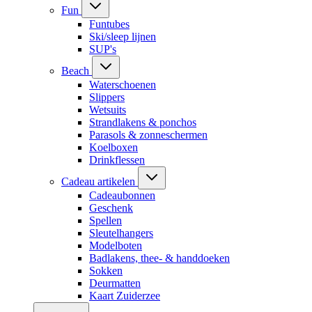
Fun
Funtubes
Ski/sleep lijnen
SUP's
Beach
Waterschoenen
Slippers
Wetsuits
Strandlakens & ponchos
Parasols & zonneschermen
Koelboxen
Drinkflessen
Cadeau artikelen
Cadeaubonnen
Geschenk
Spellen
Sleutelhangers
Modelboten
Badlakens, thee- & handdoeken
Sokken
Deurmatten
Kaart Zuiderzee