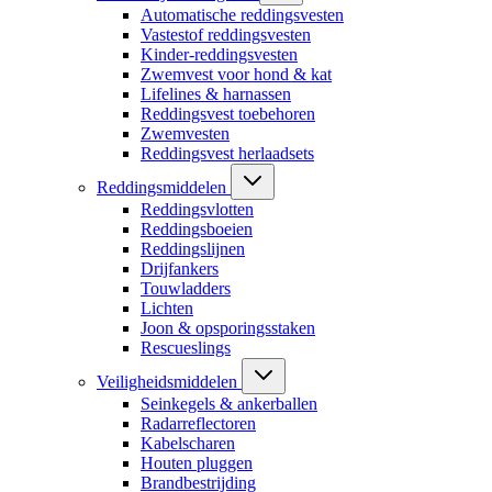
Automatische reddingsvesten
Vastestof reddingsvesten
Kinder-reddingsvesten
Zwemvest voor hond & kat
Lifelines & harnassen
Reddingsvest toebehoren
Zwemvesten
Reddingsvest herlaadsets
Reddingsmiddelen
Reddingsvlotten
Reddingsboeien
Reddingslijnen
Drijfankers
Touwladders
Lichten
Joon & opsporingsstaken
Rescueslings
Veiligheidsmiddelen
Seinkegels & ankerballen
Radarreflectoren
Kabelscharen
Houten pluggen
Brandbestrijding