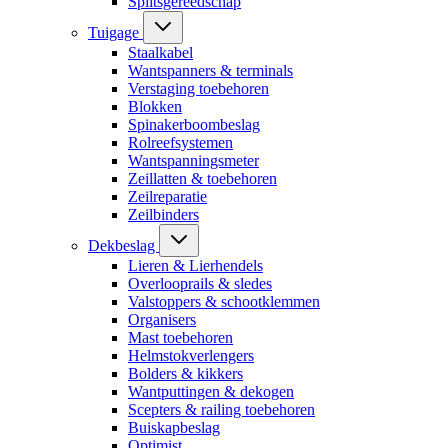
Splitsgereedschap
Tuigage
Staalkabel
Wantspanners & terminals
Verstaging toebehoren
Blokken
Spinakerboombeslag
Rolreefsystemen
Wantspanningsmeter
Zeillatten & toebehoren
Zeilreparatie
Zeilbinders
Dekbeslag
Lieren & Lierhendels
Overlooprails & sledes
Valstoppers & schootklemmen
Organisers
Mast toebehoren
Helmstokverlengers
Bolders & kikkers
Wantputtingen & dekogen
Scepters & railing toebehoren
Buiskapbeslag
Optimist