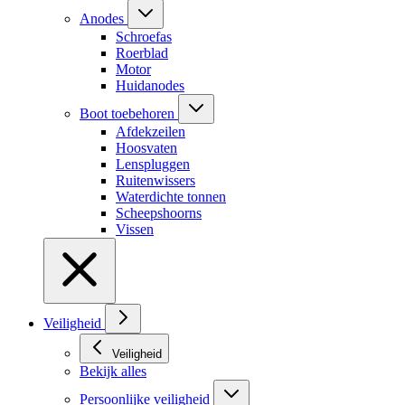
Anodes
Schroefas
Roerblad
Motor
Huidanodes
Boot toebehoren
Afdekzeilen
Hoosvaten
Lenspluggen
Ruitenwissers
Waterdichte tonnen
Scheepshoorns
Vissen
Veiligheid
Veiligheid
Bekijk alles
Persoonlijke veiligheid