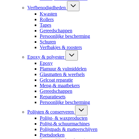
Verfbenodigdheden
Kwasten
Rollers
Tapes
Gereedschappen
Persoonlijke bescherming
Schuren
Verfbakjes & roosters
Epoxy & polyester
Epoxy
Plamuur & vulmiddelen
Glasmatten & weefsels
Gelcoat reparatie
Meng-& maatbekers
Gereedschappen
Reparatiesets
Persoonlijke bescherming
Polijsten & conserveren
Polijst- & waxproducten
Polijst-& schuurmachines
Polijstpads & matteerschijven
Poetsdoeken