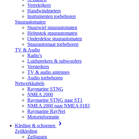
Verrekijkers
Handwindmeters
Instrumenten toebehoren
Stuurautomaten
Stuurwiel stuurautomaten
Helmstok stuurautomaten
Onderdekse stuurautomaten
Stuurautomaat toebehoren
TV & Audio
Radio's
Luidsprekers & subwoofers
Versterkers
TV & audio antennes
Audio toebehoren
Netwerkkabels
Raymarine STNG
NMEA 2000
Raymarine STNG naar ST1
NMEA 2000 naar NMEA 0183
Raymarine RayNet
Motorinformatie
Kleding & schoenen
Zeilkleding
Zeiljassen