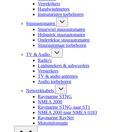
Verrekijkers
Handwindmeters
Instrumenten toebehoren
Stuurautomaten
Stuurwiel stuurautomaten
Helmstok stuurautomaten
Onderdekse stuurautomaten
Stuurautomaat toebehoren
TV & Audio
Radio's
Luidsprekers & subwoofers
Versterkers
TV & audio antennes
Audio toebehoren
Netwerkkabels
Raymarine STNG
NMEA 2000
Raymarine STNG naar ST1
NMEA 2000 naar NMEA 0183
Raymarine RayNet
Motorinformatie