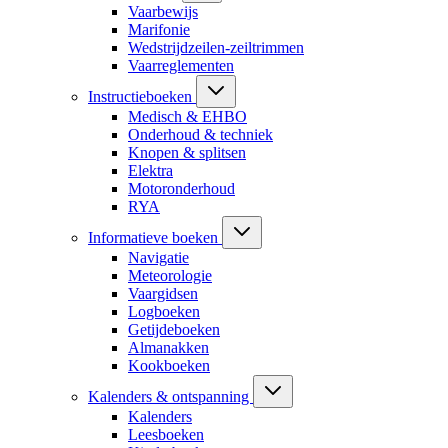
Vaarbewijs
Marifonie
Wedstrijdzeilen-zeiltrimmen
Vaarreglementen
Instructieboeken
Medisch & EHBO
Onderhoud & techniek
Knopen & splitsen
Elektra
Motoronderhoud
RYA
Informatieve boeken
Navigatie
Meteorologie
Vaargidsen
Logboeken
Getijdeboeken
Almanakken
Kookboeken
Kalenders & ontspanning
Kalenders
Leesboeken