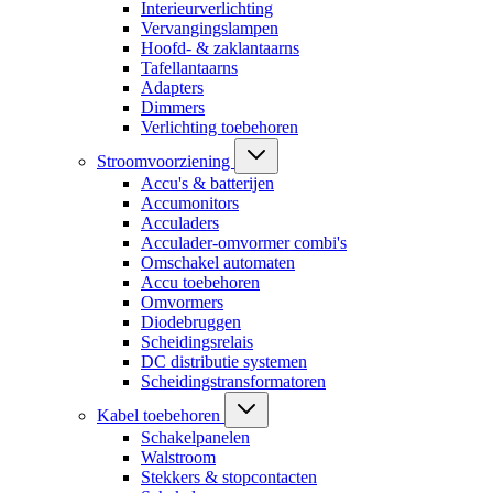
Interieurverlichting
Vervangingslampen
Hoofd- & zaklantaarns
Tafellantaarns
Adapters
Dimmers
Verlichting toebehoren
Stroomvoorziening
Accu's & batterijen
Accumonitors
Acculaders
Acculader-omvormer combi's
Omschakel automaten
Accu toebehoren
Omvormers
Diodebruggen
Scheidingsrelais
DC distributie systemen
Scheidingstransformatoren
Kabel toebehoren
Schakelpanelen
Walstroom
Stekkers & stopcontacten