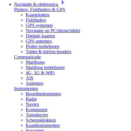
Navigatie & elektronica
Plotters, Fishfinders & GPS
Kaartplotters
Fishfinders
GPS systemen
Navigatie op PC/phone/tablet
Digitale kaarten
GPS antennes
Plotter toebehoren
Tablet & telefon houders
Communicatie
Marifoons
Marifoon toebehoren
4G, 5G & WiFi
AIS
Antennes
Instrumenten
Boordinstrumenten
Radar
Navtex
Kompassen
Transducers
Scheepsklokken
Kaartinstrumenten
Sextanten