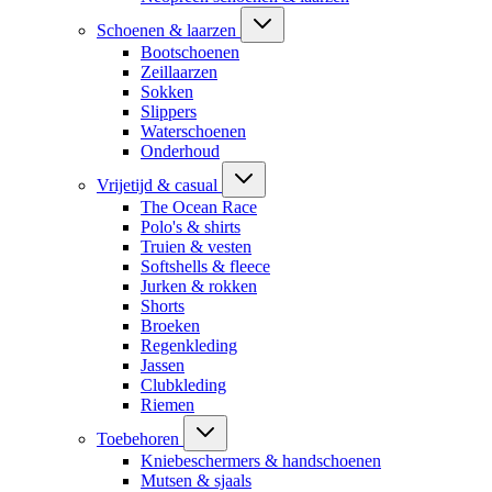
Schoenen & laarzen
Bootschoenen
Zeillaarzen
Sokken
Slippers
Waterschoenen
Onderhoud
Vrijetijd & casual
The Ocean Race
Polo's & shirts
Truien & vesten
Softshells & fleece
Jurken & rokken
Shorts
Broeken
Regenkleding
Jassen
Clubkleding
Riemen
Toebehoren
Kniebeschermers & handschoenen
Mutsen & sjaals