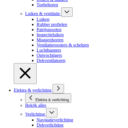
Toebehoren
Luiken & ventilatie
Luiken
Rubber profielen
Patrijspoorten
Inspectieluiken
Muggenhorren
Ventilatieroosters & schelpen
Luchthappers
Ontvochtigers
Dekventilatoren
Elektra & verlichting
Elektra & verlichting
Bekijk alles
Verlichting
Navigatieverlichting
Dekverlichting