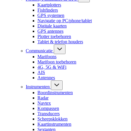
Kaartplotters
Fishfinders
GPS systemen
Navigatie op PC/phone/tablet
Digitale kaarten
GPS antennes
Plotter toebehoren
Tablet & telefon houders
Communicatie
Marifoons
Marifoon toebehoren
4G, 5G & WiFi
AIS
Antennes
Instrumenten
Boordinstrumenten
Radar
Navtex
Kompassen
Transducers
Scheepsklokken
Kaartinstrumenten
Sextanten