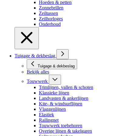
Hoeden & petten
Zonnebrillen
Zeiltassen
Zeilhorloges
Onderhoud
Tuigage & dekbeslag
Tuigage & dekbeslag
Bekijk alles
Touwwerk
Trimlijnen, vallen & schoten
Klassieke lijnen
Landvasten & ankerlijnen
Kite- & windsurflijnen
Vlaggenlijnen
Elastiek
Railingnet
Touwwerk toebehoren
Overige lijnen & takelgaren