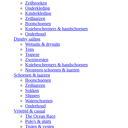
Zeilbroeken
Onderkleding
Kinderkleding
Zeillaarzen
Bootschoenen
Kniebeschermers & handschoenen
Onderhoud
Dinghy sailing
Wetsuits & drysuits
Tops
Trapeze
Zwemvesten
Kniebeschermers & handschoenen
Neopreen schoenen & laarzen
Schoenen & laarzen
Bootschoenen
Zeillaarzen
Sokken
Slippers
Waterschoenen
Onderhoud
Vrijetijd & casual
The Ocean Race
Polo's & shirts
Truien & vesten