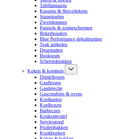
Tafellantaarns
Kussens & fleecedekens
Stuurstoelen
Zwemtrappen
Parasols & zonneschermen
Bekerhouders
Blue Performance dekuitrusting
Teak artikelen
Deurmatten
Bookseats
Scheepsklokken
Koken & kombuis
Drinkflessen
Gasflessen
Gasdetectie
Gascomforts & ovens
Koelkasten
Koelboxen
Barbecues
Keukentextiel
Serviesgoed
Prullenbakken
Kookboeken
Koken & bakken