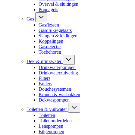
Overval & sluitingen
Popnagels
Gas
Gasflessen
Gasdrukregelaars
Slangen & leidingen
Koppelingen
Gasdetectie
Toebehoren
Dek-& drinkwater
Drinkwaterpompen
Drinkwaterzuivering
Filters
Boilers
Douchesystemen
Kranen & wasbakken
Dekwaspompen
Toiletten & vuilwater
Toiletten
Toilet onderdelen
Lenspompen
Bilgepompen