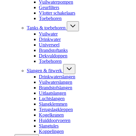
Vuilwaterpompen
Geurfilters
Vlotter schakelaars
Toebehoren
Tanks & toebehoren
Vuilwater
Drinkwater
Universeel
Brandstoftanks
Dekvuldoppen
Toebehoren
Slangen & fitwerk
Drinkwaterslangen
Vuilwaterslangen
Brandstofslangen
Uitlaatslangen
Luchtslangen
Slangklemmen
Terugslagkleppen
Kogelkranen
Huiddoorvoeren
Slangtules
Koppelingen