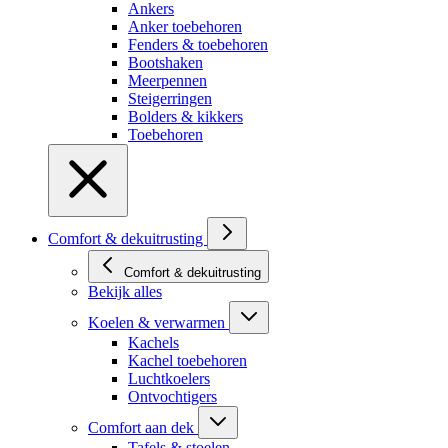
Ankers
Anker toebehoren
Fenders & toebehoren
Bootshaken
Meerpennen
Steigerringen
Bolders & kikkers
Toebehoren
Comfort & dekuitrusting
Comfort & dekuitrusting
Bekijk alles
Koelen & verwarmen
Kachels
Kachel toebehoren
Luchtkoelers
Ontvochtigers
Comfort aan dek
Tafels & stoelen