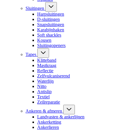
Sluitingen
Harpsluitingen
D-sluitingen
Snapsluitingen
Karabijnhaken
Soft shackles
Kousen
Sluitingopeners
Tapes
Klitteband
Mastkraag
Reflectie
Zelfvulcaniserend
Waterlijn
Nitto
Antislip
Textiel
Zeilreparatie
Ankeren & afmeren
Landvasten & ankerlijnen
Ankerketting
Ankerlieren