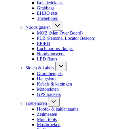
Isolatiedekens
Grabbags
EHBO sets
Toebehoren
Noodsignalen
MOB (Man Over Board)
PLB (Personal Locator Beacon)
EPIRB
Luchthoorns-fluitjes
Noodvuurwerk
LED flares
Sloten & kabels
Grondbeugels
Hangsloten
Kabels & kettingen
Motorsloten
GPS trackers
Toebehoren
Hoofd- & zaklantaarns
Zeilmessen
Multi-tools
Mastbroeken