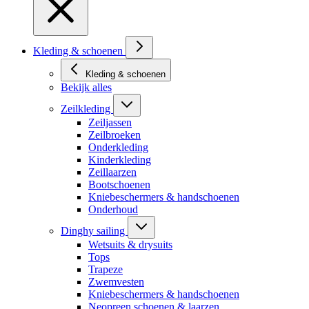
Kleding & schoenen
Kleding & schoenen
Bekijk alles
Zeilkleding
Zeiljassen
Zeilbroeken
Onderkleding
Kinderkleding
Zeillaarzen
Bootschoenen
Kniebeschermers & handschoenen
Onderhoud
Dinghy sailing
Wetsuits & drysuits
Tops
Trapeze
Zwemvesten
Kniebeschermers & handschoenen
Neopreen schoenen & laarzen