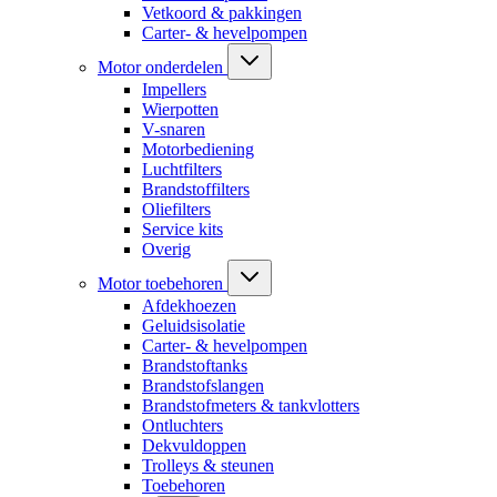
Vetkoord & pakkingen
Carter- & hevelpompen
Motor onderdelen
Impellers
Wierpotten
V-snaren
Motorbediening
Luchtfilters
Brandstoffilters
Oliefilters
Service kits
Overig
Motor toebehoren
Afdekhoezen
Geluidsisolatie
Carter- & hevelpompen
Brandstoftanks
Brandstofslangen
Brandstofmeters & tankvlotters
Ontluchters
Dekvuldoppen
Trolleys & steunen
Toebehoren