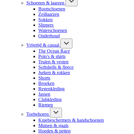
Schoenen & laarzen
Bootschoenen
Zeillaarzen
Sokken
Slippers
Waterschoenen
Onderhoud
Vrijetijd & casual
The Ocean Race
Polo's & shirts
Truien & vesten
Softshells & fleece
Jurken & rokken
Shorts
Broeken
Regenkleding
Jassen
Clubkleding
Riemen
Toebehoren
Kniebeschermers & handschoenen
Mutsen & sjaals
Hoeden & petten