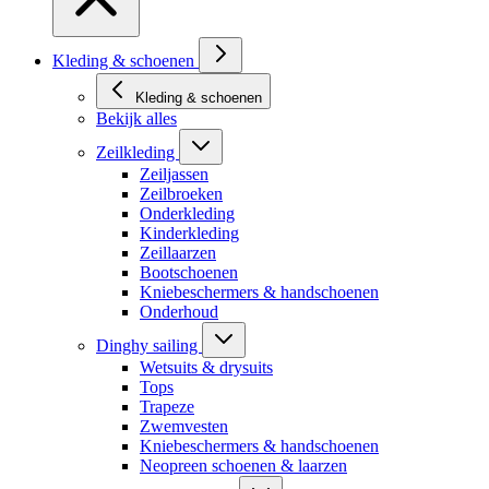
Kleding & schoenen
Kleding & schoenen
Bekijk alles
Zeilkleding
Zeiljassen
Zeilbroeken
Onderkleding
Kinderkleding
Zeillaarzen
Bootschoenen
Kniebeschermers & handschoenen
Onderhoud
Dinghy sailing
Wetsuits & drysuits
Tops
Trapeze
Zwemvesten
Kniebeschermers & handschoenen
Neopreen schoenen & laarzen