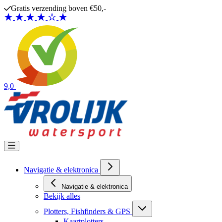
Ga naar de inhoud
Gratis verzending boven €50,-
9,0
Navigatie & elektronica
Navigatie & elektronica
Bekijk alles
Plotters, Fishfinders & GPS
Kaartplotters