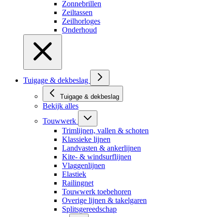
Zonnebrillen
Zeiltassen
Zeilhorloges
Onderhoud
Tuigage & dekbeslag
Tuigage & dekbeslag
Bekijk alles
Touwwerk
Trimlijnen, vallen & schoten
Klassieke lijnen
Landvasten & ankerlijnen
Kite- & windsurflijnen
Vlaggenlijnen
Elastiek
Railingnet
Touwwerk toebehoren
Overige lijnen & takelgaren
Splitsgereedschap