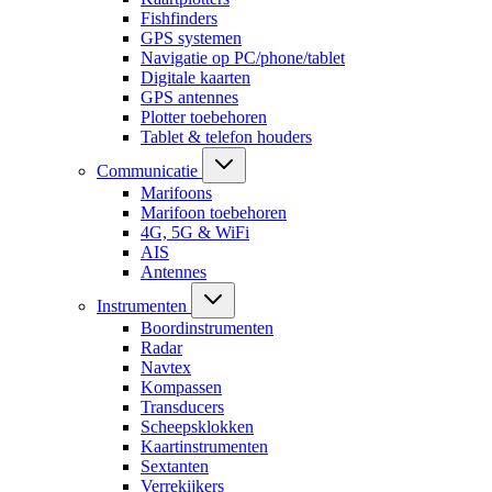
Fishfinders
GPS systemen
Navigatie op PC/phone/tablet
Digitale kaarten
GPS antennes
Plotter toebehoren
Tablet & telefon houders
Communicatie
Marifoons
Marifoon toebehoren
4G, 5G & WiFi
AIS
Antennes
Instrumenten
Boordinstrumenten
Radar
Navtex
Kompassen
Transducers
Scheepsklokken
Kaartinstrumenten
Sextanten
Verrekijkers