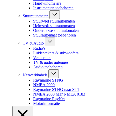
Handwindmeters
Instrumenten toebehoren
Stuurautomaten
Stuurwiel stuurautomaten
Helmstok stuurautomaten
Onderdekse stuurautomaten
Stuurautomaat toebehoren
TV & Audio
Radio's
Luidsprekers & subwoofers
Versterkers
TV & audio antennes
Audio toebehoren
Netwerkkabels
Raymarine STNG
NMEA 2000
Raymarine STNG naar ST1
NMEA 2000 naar NMEA 0183
Raymarine RayNet
Motorinformatie