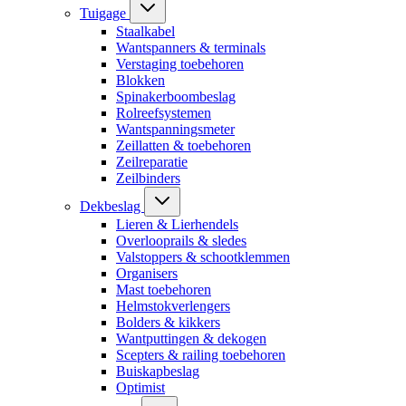
Tuigage
Staalkabel
Wantspanners & terminals
Verstaging toebehoren
Blokken
Spinakerboombeslag
Rolreefsystemen
Wantspanningsmeter
Zeillatten & toebehoren
Zeilreparatie
Zeilbinders
Dekbeslag
Lieren & Lierhendels
Overlooprails & sledes
Valstoppers & schootklemmen
Organisers
Mast toebehoren
Helmstokverlengers
Bolders & kikkers
Wantputtingen & dekogen
Scepters & railing toebehoren
Buiskapbeslag
Optimist