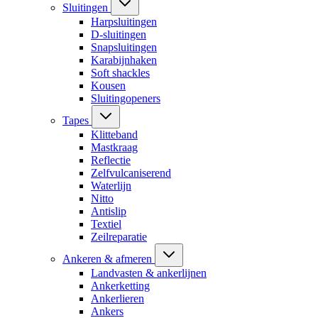
Sluitingen
Harpsluitingen
D-sluitingen
Snapsluitingen
Karabijnhaken
Soft shackles
Kousen
Sluitingopeners
Tapes
Klitteband
Mastkraag
Reflectie
Zelfvulcaniserend
Waterlijn
Nitto
Antislip
Textiel
Zeilreparatie
Ankeren & afmeren
Landvasten & ankerlijnen
Ankerketting
Ankerlieren
Ankers