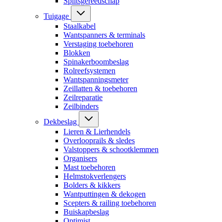
Splitsgereedschap
Tuigage
Staalkabel
Wantspanners & terminals
Verstaging toebehoren
Blokken
Spinakerboombeslag
Rolreefsystemen
Wantspanningsmeter
Zeillatten & toebehoren
Zeilreparatie
Zeilbinders
Dekbeslag
Lieren & Lierhendels
Overlooprails & sledes
Valstoppers & schootklemmen
Organisers
Mast toebehoren
Helmstokverlengers
Bolders & kikkers
Wantputtingen & dekogen
Scepters & railing toebehoren
Buiskapbeslag
Optimist