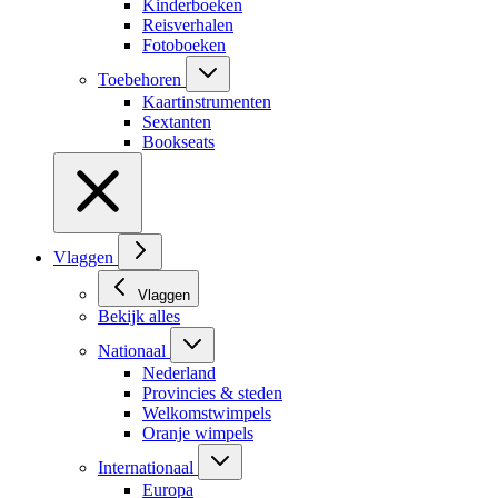
Kinderboeken
Reisverhalen
Fotoboeken
Toebehoren
Kaartinstrumenten
Sextanten
Bookseats
Vlaggen
Vlaggen
Bekijk alles
Nationaal
Nederland
Provincies & steden
Welkomstwimpels
Oranje wimpels
Internationaal
Europa