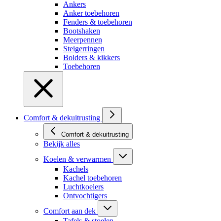
Ankers
Anker toebehoren
Fenders & toebehoren
Bootshaken
Meerpennen
Steigerringen
Bolders & kikkers
Toebehoren
Comfort & dekuitrusting
Comfort & dekuitrusting
Bekijk alles
Koelen & verwarmen
Kachels
Kachel toebehoren
Luchtkoelers
Ontvochtigers
Comfort aan dek
Tafels & stoelen