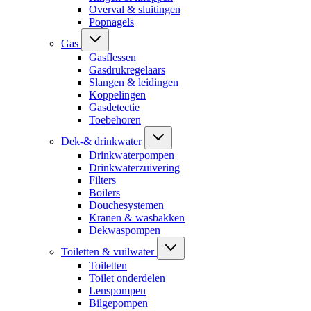
Overval & sluitingen
Popnagels
Gas
Gasflessen
Gasdrukregelaars
Slangen & leidingen
Koppelingen
Gasdetectie
Toebehoren
Dek-& drinkwater
Drinkwaterpompen
Drinkwaterzuivering
Filters
Boilers
Douchesystemen
Kranen & wasbakken
Dekwaspompen
Toiletten & vuilwater
Toiletten
Toilet onderdelen
Lenspompen
Bilgepompen