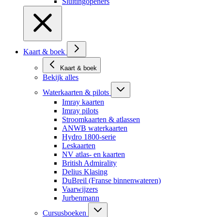
Sluitingopeners
Kaart & boek
Kaart & boek
Bekijk alles
Waterkaarten & pilots
Imray kaarten
Imray pilots
Stroomkaarten & atlassen
ANWB waterkaarten
Hydro 1800-serie
Leskaarten
NV atlas- en kaarten
British Admirality
Delius Klasing
DuBreil (Franse binnenwateren)
Vaarwijzers
Jurbenmann
Cursusboeken