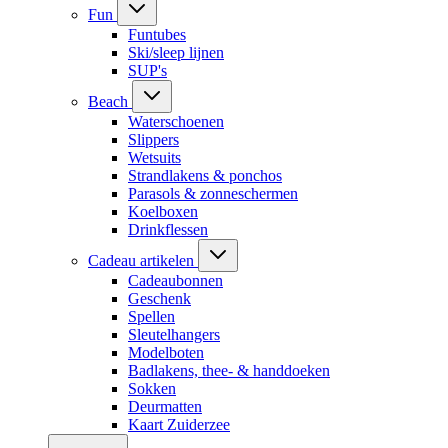
Fun
Funtubes
Ski/sleep lijnen
SUP's
Beach
Waterschoenen
Slippers
Wetsuits
Strandlakens & ponchos
Parasols & zonneschermen
Koelboxen
Drinkflessen
Cadeau artikelen
Cadeaubonnen
Geschenk
Spellen
Sleutelhangers
Modelboten
Badlakens, thee- & handdoeken
Sokken
Deurmatten
Kaart Zuiderzee