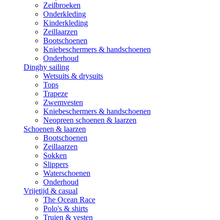
Zeilbroeken
Onderkleding
Kinderkleding
Zeillaarzen
Bootschoenen
Kniebeschermers & handschoenen
Onderhoud
Dinghy sailing
Wetsuits & drysuits
Tops
Trapeze
Zwemvesten
Kniebeschermers & handschoenen
Neopreen schoenen & laarzen
Schoenen & laarzen
Bootschoenen
Zeillaarzen
Sokken
Slippers
Waterschoenen
Onderhoud
Vrijetijd & casual
The Ocean Race
Polo's & shirts
Truien & vesten