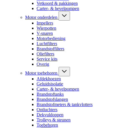
Vetkoord & pakkingen
Carter- & hevelpompen
Motor onderdelen
Impellers
Wierpotten
V-snaren
Motorbediening
Luchtfilters
Brandstoffilters
Oliefilters
Service kits
Overig
Motor toebehoren
Afdekhoezen
Geluidsisolatie
Carter- & hevelpompen
Brandstoftanks
Brandstofslangen
Brandstofmeters & tankvlotters
Ontluchters
Dekvuldoppen
Trolleys & steunen
Toebehoren