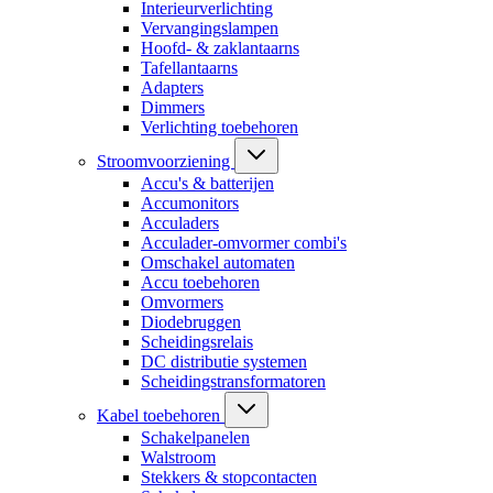
Interieurverlichting
Vervangingslampen
Hoofd- & zaklantaarns
Tafellantaarns
Adapters
Dimmers
Verlichting toebehoren
Stroomvoorziening
Accu's & batterijen
Accumonitors
Acculaders
Acculader-omvormer combi's
Omschakel automaten
Accu toebehoren
Omvormers
Diodebruggen
Scheidingsrelais
DC distributie systemen
Scheidingstransformatoren
Kabel toebehoren
Schakelpanelen
Walstroom
Stekkers & stopcontacten