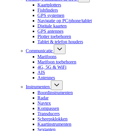
Kaartplotters
Fishfinders
GPS systemen
Navigatie op PC/phone/tablet
Digitale kaarten
GPS antennes
Plotter toebehoren
Tablet & telefon houders
Communicatie
Marifoons
Marifoon toebehoren
4G, 5G & WiFi
AIS
Antennes
Instrumenten
Boordinstrumenten
Radar
Navtex
Kompassen
Transducers
Scheepsklokken
Kaartinstrumenten
Sextanten