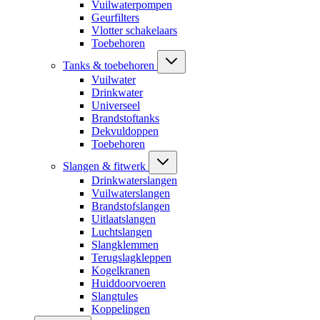
Vuilwaterpompen
Geurfilters
Vlotter schakelaars
Toebehoren
Tanks & toebehoren
Vuilwater
Drinkwater
Universeel
Brandstoftanks
Dekvuldoppen
Toebehoren
Slangen & fitwerk
Drinkwaterslangen
Vuilwaterslangen
Brandstofslangen
Uitlaatslangen
Luchtslangen
Slangklemmen
Terugslagkleppen
Kogelkranen
Huiddoorvoeren
Slangtules
Koppelingen