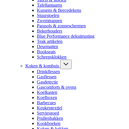
Tafellantaarns
Kussens & fleecedekens
Stuurstoelen
Zwemtrappen
Parasols & zonneschermen
Bekerhouders
Blue Performance dekuitrusting
Teak artikelen
Deurmatten
Bookseats
Scheepsklokken
Koken & kombuis
Drinkflessen
Gasflessen
Gasdetectie
Gascomforts & ovens
Koelkasten
Koelboxen
Barbecues
Keukentextiel
Serviesgoed
Prullenbakken
Kookboeken
Koken & bakken