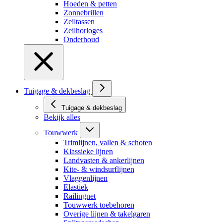
Hoeden & petten
Zonnebrillen
Zeiltassen
Zeilhorloges
Onderhoud
Tuigage & dekbeslag
Tuigage & dekbeslag
Bekijk alles
Touwwerk
Trimlijnen, vallen & schoten
Klassieke lijnen
Landvasten & ankerlijnen
Kite- & windsurflijnen
Vlaggenlijnen
Elastiek
Railingnet
Touwwerk toebehoren
Overige lijnen & takelgaren