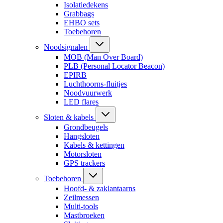
Isolatiedekens
Grabbags
EHBO sets
Toebehoren
Noodsignalen
MOB (Man Over Board)
PLB (Personal Locator Beacon)
EPIRB
Luchthoorns-fluitjes
Noodvuurwerk
LED flares
Sloten & kabels
Grondbeugels
Hangsloten
Kabels & kettingen
Motorsloten
GPS trackers
Toebehoren
Hoofd- & zaklantaarns
Zeilmessen
Multi-tools
Mastbroeken