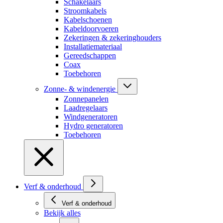
Schakelaars
Stroomkabels
Kabelschoenen
Kabeldoorvoeren
Zekeringen & zekeringhouders
Installatiemateriaal
Gereedschappen
Coax
Toebehoren
Zonne- & windenergie
Zonnepanelen
Laadregelaars
Windgeneratoren
Hydro generatoren
Toebehoren
Verf & onderhoud
Verf & onderhoud
Bekijk alles