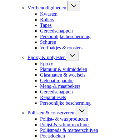
Verfbenodigdheden
Kwasten
Rollers
Tapes
Gereedschappen
Persoonlijke bescherming
Schuren
Verfbakjes & roosters
Epoxy & polyester
Epoxy
Plamuur & vulmiddelen
Glasmatten & weefsels
Gelcoat reparatie
Meng-& maatbekers
Gereedschappen
Reparatiesets
Persoonlijke bescherming
Polijsten & conserveren
Polijst- & waxproducten
Polijst-& schuurmachines
Polijstpads & matteerschijven
Poetsdoeken