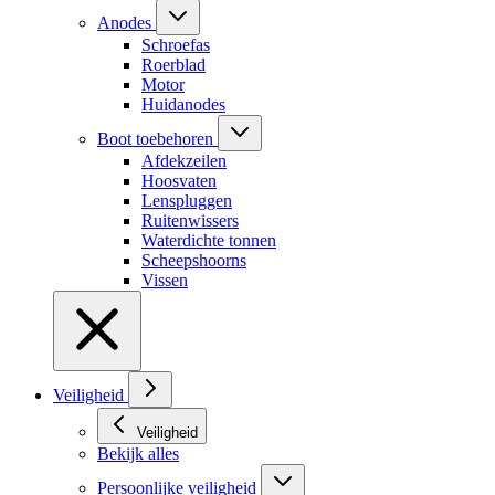
Anodes
Schroefas
Roerblad
Motor
Huidanodes
Boot toebehoren
Afdekzeilen
Hoosvaten
Lenspluggen
Ruitenwissers
Waterdichte tonnen
Scheepshoorns
Vissen
Veiligheid
Veiligheid
Bekijk alles
Persoonlijke veiligheid