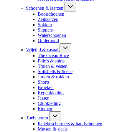
Schoenen & laarzen
Bootschoenen
Zeillaarzen
Sokken
Slippers
Waterschoenen
Onderhoud
Vrijetijd & casual
The Ocean Race
Polo's & shirts
Truien & vesten
Softshells & fleece
Jurken & rokken
Shorts
Broeken
Regenkleding
Jassen
Clubkleding
Riemen
Toebehoren
Kniebeschermers & handschoenen
Mutsen & sjaals