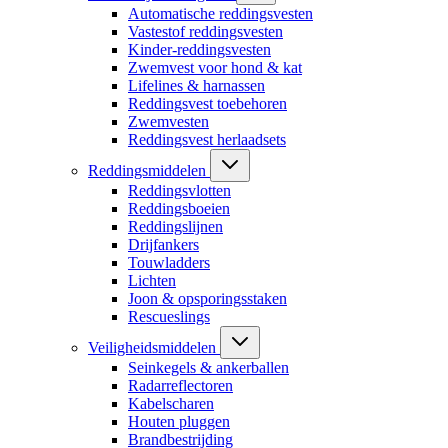
Automatische reddingsvesten
Vastestof reddingsvesten
Kinder-reddingsvesten
Zwemvest voor hond & kat
Lifelines & harnassen
Reddingsvest toebehoren
Zwemvesten
Reddingsvest herlaadsets
Reddingsmiddelen
Reddingsvlotten
Reddingsboeien
Reddingslijnen
Drijfankers
Touwladders
Lichten
Joon & opsporingsstaken
Rescueslings
Veiligheidsmiddelen
Seinkegels & ankerballen
Radarreflectoren
Kabelscharen
Houten pluggen
Brandbestrijding