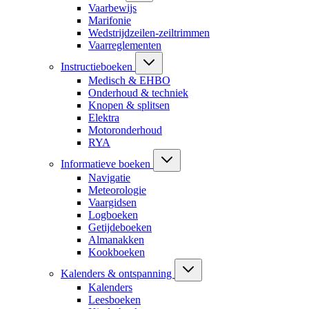
Vaarbewijs
Marifonie
Wedstrijdzeilen-zeiltrimmen
Vaarreglementen
Instructieboeken
Medisch & EHBO
Onderhoud & techniek
Knopen & splitsen
Elektra
Motoronderhoud
RYA
Informatieve boeken
Navigatie
Meteorologie
Vaargidsen
Logboeken
Getijdeboeken
Almanakken
Kookboeken
Kalenders & ontspanning
Kalenders
Leesboeken