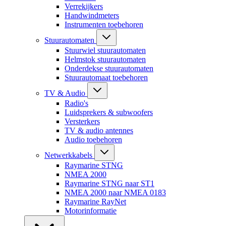
Verrekijkers
Handwindmeters
Instrumenten toebehoren
Stuurautomaten
Stuurwiel stuurautomaten
Helmstok stuurautomaten
Onderdekse stuurautomaten
Stuurautomaat toebehoren
TV & Audio
Radio's
Luidsprekers & subwoofers
Versterkers
TV & audio antennes
Audio toebehoren
Netwerkkabels
Raymarine STNG
NMEA 2000
Raymarine STNG naar ST1
NMEA 2000 naar NMEA 0183
Raymarine RayNet
Motorinformatie