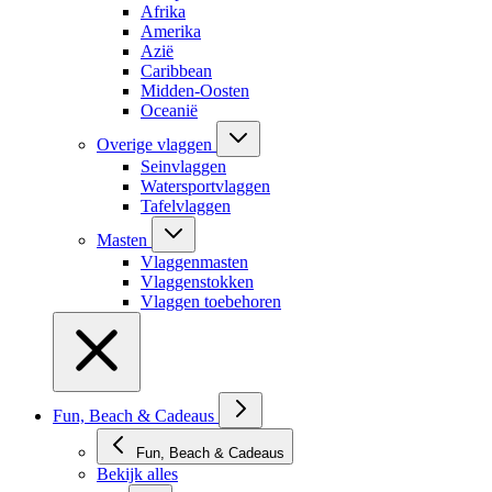
Afrika
Amerika
Azië
Caribbean
Midden-Oosten
Oceanië
Overige vlaggen
Seinvlaggen
Watersportvlaggen
Tafelvlaggen
Masten
Vlaggenmasten
Vlaggenstokken
Vlaggen toebehoren
Fun, Beach & Cadeaus
Fun, Beach & Cadeaus
Bekijk alles