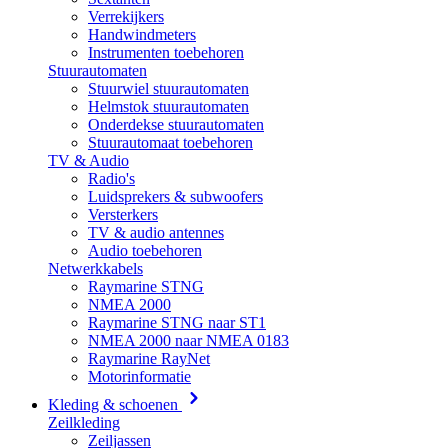
Verrekijkers
Handwindmeters
Instrumenten toebehoren
Stuurautomaten
Stuurwiel stuurautomaten
Helmstok stuurautomaten
Onderdekse stuurautomaten
Stuurautomaat toebehoren
TV & Audio
Radio's
Luidsprekers & subwoofers
Versterkers
TV & audio antennes
Audio toebehoren
Netwerkkabels
Raymarine STNG
NMEA 2000
Raymarine STNG naar ST1
NMEA 2000 naar NMEA 0183
Raymarine RayNet
Motorinformatie
Kleding & schoenen
Zeilkleding
Zeiljassen