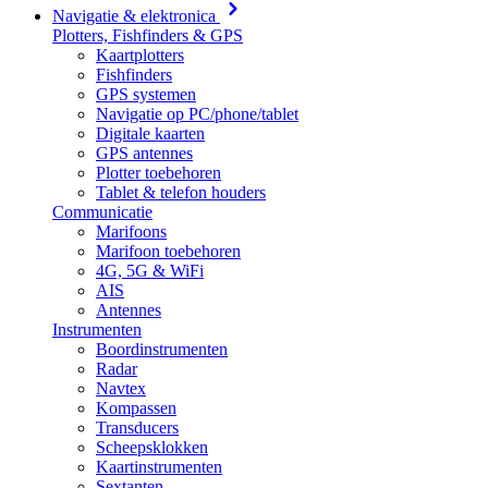
Navigatie & elektronica
Plotters, Fishfinders & GPS
Kaartplotters
Fishfinders
GPS systemen
Navigatie op PC/phone/tablet
Digitale kaarten
GPS antennes
Plotter toebehoren
Tablet & telefon houders
Communicatie
Marifoons
Marifoon toebehoren
4G, 5G & WiFi
AIS
Antennes
Instrumenten
Boordinstrumenten
Radar
Navtex
Kompassen
Transducers
Scheepsklokken
Kaartinstrumenten
Sextanten