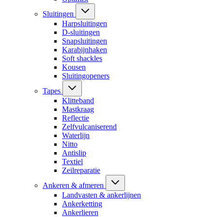
Sluitingen
Harpsluitingen
D-sluitingen
Snapsluitingen
Karabijnhaken
Soft shackles
Kousen
Sluitingopeners
Tapes
Klitteband
Mastkraag
Reflectie
Zelfvulcaniserend
Waterlijn
Nitto
Antislip
Textiel
Zeilreparatie
Ankeren & afmeren
Landvasten & ankerlijnen
Ankerketting
Ankerlieren