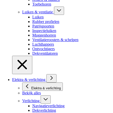
Toebehoren
Luiken & ventilatie
Luiken
Rubber profielen
Patrijspoorten
Inspectieluiken
Muggenhorren
Ventilatieroosters & schelpen
Luchthappers
Ontvochtigers
Dekventilatoren
Elektra & verlichting
Elektra & verlichting
Bekijk alles
Verlichting
Navigatieverlichting
Dekverlichting