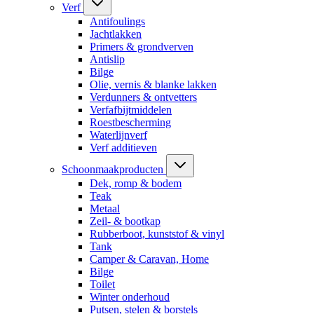
Verf
Antifoulings
Jachtlakken
Primers & grondverven
Antislip
Bilge
Olie, vernis & blanke lakken
Verdunners & ontvetters
Verfafbijtmiddelen
Roestbescherming
Waterlijnverf
Verf additieven
Schoonmaakproducten
Dek, romp & bodem
Teak
Metaal
Zeil- & bootkap
Rubberboot, kunststof & vinyl
Tank
Camper & Caravan, Home
Bilge
Toilet
Winter onderhoud
Putsen, stelen & borstels