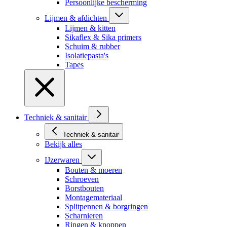
Persoonlijke bescherming
Lijmen & afdichten
Lijmen & kitten
Sikaflex & Sika primers
Schuim & rubber
Isolatiepasta's
Tapes
Techniek & sanitair
Techniek & sanitair
Bekijk alles
IJzerwaren
Bouten & moeren
Schroeven
Borstbouten
Montagemateriaal
Splitpennen & borgringen
Scharnieren
Ringen & knoppen