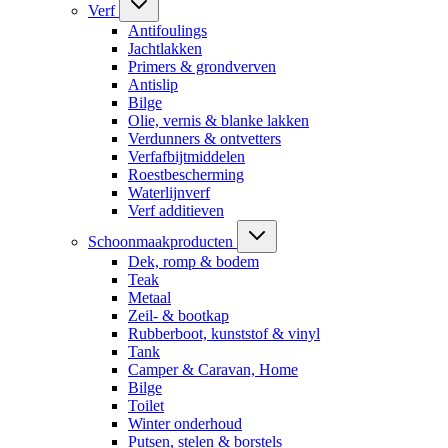
Verf
Antifoulings
Jachtlakken
Primers & grondverven
Antislip
Bilge
Olie, vernis & blanke lakken
Verdunners & ontvetters
Verfafbijtmiddelen
Roestbescherming
Waterlijnverf
Verf additieven
Schoonmaakproducten
Dek, romp & bodem
Teak
Metaal
Zeil- & bootkap
Rubberboot, kunststof & vinyl
Tank
Camper & Caravan, Home
Bilge
Toilet
Winter onderhoud
Putsen, stelen & borstels