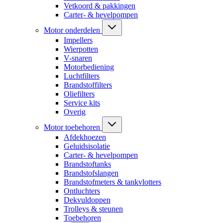
Vetkoord & pakkingen
Carter- & hevelpompen
Motor onderdelen
Impellers
Wierpotten
V-snaren
Motorbediening
Luchtfilters
Brandstoffilters
Oliefilters
Service kits
Overig
Motor toebehoren
Afdekhoezen
Geluidsisolatie
Carter- & hevelpompen
Brandstoftanks
Brandstofslangen
Brandstofmeters & tankvlotters
Ontluchters
Dekvuldoppen
Trolleys & steunen
Toebehoren