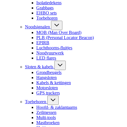
Isolatiedekens
Grabbags
EHBO sets
Toebehoren
Noodsignalen
MOB (Man Over Board)
PLB (Personal Locator Beacon)
EPIRB
Luchthoorns-fluitjes
Noodvuurwerk
LED flares
Sloten & kabels
Grondbeugels
Hangsloten
Kabels & kettingen
Motorsloten
GPS trackers
Toebehoren
Hoofd- & zaklantaarns
Zeilmessen
Multi-tools
Mastbroeken