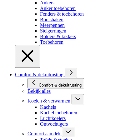
Ankers
Anker toebehoren
Fenders & toebehoren
Bootshaken
Meerpennen
Steigerringen
Bolders & kikkers
Toebehoren
Comfort & dekuitrusting
Comfort & dekuitrusting
Bekijk alles
Koelen & verwarmen
Kachels
Kachel toebehoren
Luchtkoelers
Ontvochtigers
Comfort aan dek
Tafels & stoelen