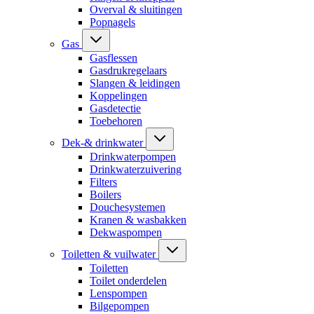
Overval & sluitingen
Popnagels
Gas
Gasflessen
Gasdrukregelaars
Slangen & leidingen
Koppelingen
Gasdetectie
Toebehoren
Dek-& drinkwater
Drinkwaterpompen
Drinkwaterzuivering
Filters
Boilers
Douchesystemen
Kranen & wasbakken
Dekwaspompen
Toiletten & vuilwater
Toiletten
Toilet onderdelen
Lenspompen
Bilgepompen