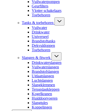
Vuilwaterpompen
Geurfilters
Vlotter schakelaars
Toebehoren
Tanks & toebehoren
Vuilwater
Drinkwater
Universeel
Brandstoftanks
Dekvuldoppen
Toebehoren
Slangen & fitwerk
Drinkwaterslangen
Vuilwaterslangen
Brandstofslangen
Uitlaatslangen
Luchtslangen
Slangklemmen
Terugslagkleppen
Kogelkranen
Huiddoorvoeren
Slangtules
Koppelingen