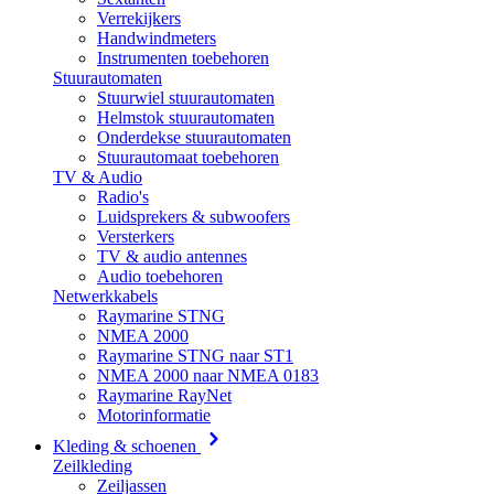
Verrekijkers
Handwindmeters
Instrumenten toebehoren
Stuurautomaten
Stuurwiel stuurautomaten
Helmstok stuurautomaten
Onderdekse stuurautomaten
Stuurautomaat toebehoren
TV & Audio
Radio's
Luidsprekers & subwoofers
Versterkers
TV & audio antennes
Audio toebehoren
Netwerkkabels
Raymarine STNG
NMEA 2000
Raymarine STNG naar ST1
NMEA 2000 naar NMEA 0183
Raymarine RayNet
Motorinformatie
Kleding & schoenen
Zeilkleding
Zeiljassen