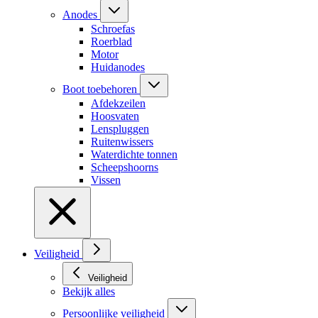
Anodes
Schroefas
Roerblad
Motor
Huidanodes
Boot toebehoren
Afdekzeilen
Hoosvaten
Lenspluggen
Ruitenwissers
Waterdichte tonnen
Scheepshoorns
Vissen
Veiligheid
Veiligheid
Bekijk alles
Persoonlijke veiligheid