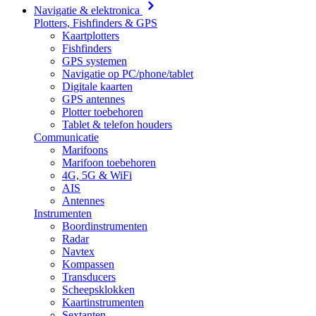
Navigatie & elektronica
Plotters, Fishfinders & GPS
Kaartplotters
Fishfinders
GPS systemen
Navigatie op PC/phone/tablet
Digitale kaarten
GPS antennes
Plotter toebehoren
Tablet & telefon houders
Communicatie
Marifoons
Marifoon toebehoren
4G, 5G & WiFi
AIS
Antennes
Instrumenten
Boordinstrumenten
Radar
Navtex
Kompassen
Transducers
Scheepsklokken
Kaartinstrumenten
Sextanten