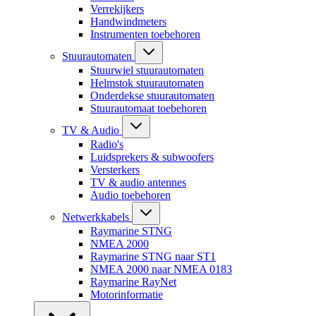
Verrekijkers
Handwindmeters
Instrumenten toebehoren
Stuurautomaten
Stuurwiel stuurautomaten
Helmstok stuurautomaten
Onderdekse stuurautomaten
Stuurautomaat toebehoren
TV & Audio
Radio's
Luidsprekers & subwoofers
Versterkers
TV & audio antennes
Audio toebehoren
Netwerkkabels
Raymarine STNG
NMEA 2000
Raymarine STNG naar ST1
NMEA 2000 naar NMEA 0183
Raymarine RayNet
Motorinformatie