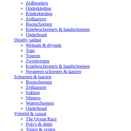
Zeilbroeken
Onderkleding
Kinderkleding
Zeillaarzen
Bootschoenen
Kniebeschermers & handschoenen
Onderhoud
Dinghy sailing
Wetsuits & drysuits
Tops
Trapeze
Zwemvesten
Kniebeschermers & handschoenen
Neopreen schoenen & laarzen
Schoenen & laarzen
Bootschoenen
Zeillaarzen
Sokken
Slippers
Waterschoenen
Onderhoud
Vrijetijd & casual
The Ocean Race
Polo's & shirts
Truien & vesten