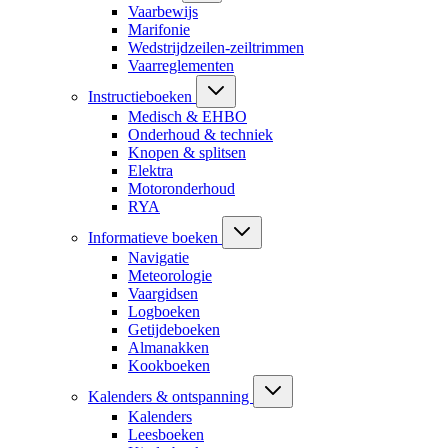
Vaarbewijs
Marifonie
Wedstrijdzeilen-zeiltrimmen
Vaarreglementen
Instructieboeken
Medisch & EHBO
Onderhoud & techniek
Knopen & splitsen
Elektra
Motoronderhoud
RYA
Informatieve boeken
Navigatie
Meteorologie
Vaargidsen
Logboeken
Getijdeboeken
Almanakken
Kookboeken
Kalenders & ontspanning
Kalenders
Leesboeken