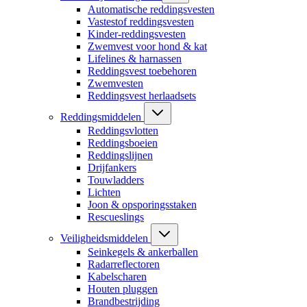
Automatische reddingsvesten
Vastestof reddingsvesten
Kinder-reddingsvesten
Zwemvest voor hond & kat
Lifelines & harnassen
Reddingsvest toebehoren
Zwemvesten
Reddingsvest herlaadsets
Reddingsmiddelen
Reddingsvlotten
Reddingsboeien
Reddingslijnen
Drijfankers
Touwladders
Lichten
Joon & opsporingsstaken
Rescueslings
Veiligheidsmiddelen
Seinkegels & ankerballen
Radarreflectoren
Kabelscharen
Houten pluggen
Brandbestrijding