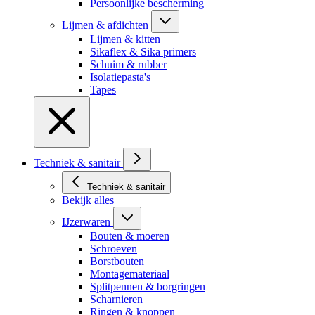
Persoonlijke bescherming
Lijmen & afdichten
Lijmen & kitten
Sikaflex & Sika primers
Schuim & rubber
Isolatiepasta's
Tapes
Techniek & sanitair
Techniek & sanitair
Bekijk alles
IJzerwaren
Bouten & moeren
Schroeven
Borstbouten
Montagemateriaal
Splitpennen & borgringen
Scharnieren
Ringen & knoppen