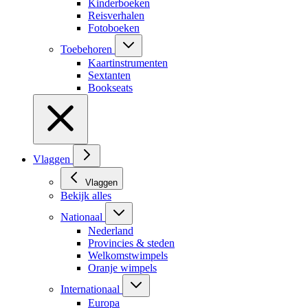
Kinderboeken
Reisverhalen
Fotoboeken
Toebehoren
Kaartinstrumenten
Sextanten
Bookseats
Vlaggen
Vlaggen
Bekijk alles
Nationaal
Nederland
Provincies & steden
Welkomstwimpels
Oranje wimpels
Internationaal
Europa