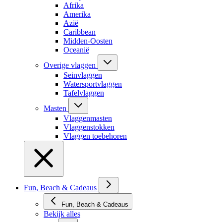
Afrika
Amerika
Azië
Caribbean
Midden-Oosten
Oceanië
Overige vlaggen
Seinvlaggen
Watersportvlaggen
Tafelvlaggen
Masten
Vlaggenmasten
Vlaggenstokken
Vlaggen toebehoren
Fun, Beach & Cadeaus
Fun, Beach & Cadeaus
Bekijk alles