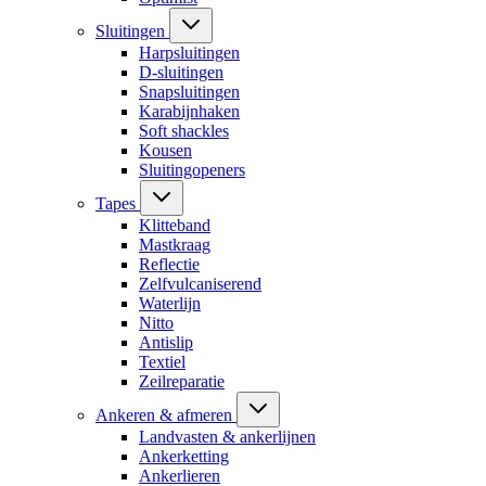
Sluitingen
Harpsluitingen
D-sluitingen
Snapsluitingen
Karabijnhaken
Soft shackles
Kousen
Sluitingopeners
Tapes
Klitteband
Mastkraag
Reflectie
Zelfvulcaniserend
Waterlijn
Nitto
Antislip
Textiel
Zeilreparatie
Ankeren & afmeren
Landvasten & ankerlijnen
Ankerketting
Ankerlieren