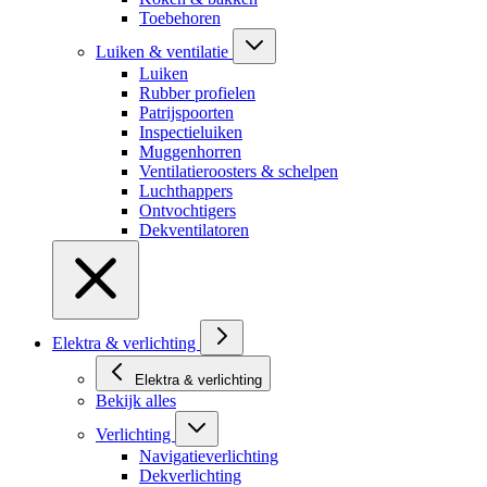
Toebehoren
Luiken & ventilatie
Luiken
Rubber profielen
Patrijspoorten
Inspectieluiken
Muggenhorren
Ventilatieroosters & schelpen
Luchthappers
Ontvochtigers
Dekventilatoren
Elektra & verlichting
Elektra & verlichting
Bekijk alles
Verlichting
Navigatieverlichting
Dekverlichting