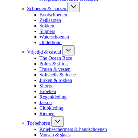
Schoenen & laarzen
Bootschoenen
Zeillaarzen
Sokken
Slippers
Waterschoenen
Onderhoud
Vrijetijd & casual
The Ocean Race
Polo's & shirts
Truien & vesten
Softshells & fleece
Jurken & rokken
Shorts
Broeken
Regenkleding
Jassen
Clubkleding
Riemen
Toebehoren
Kniebeschermers & handschoenen
Mutsen & sjaals