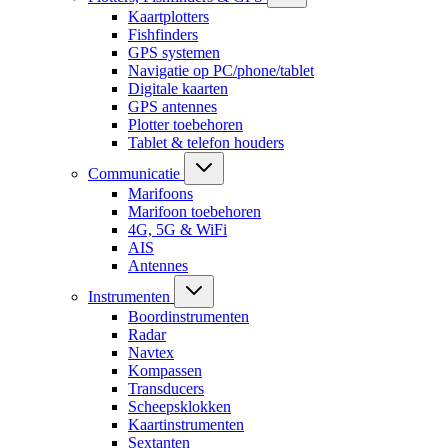
Kaartplotters
Fishfinders
GPS systemen
Navigatie op PC/phone/tablet
Digitale kaarten
GPS antennes
Plotter toebehoren
Tablet & telefon houders
Communicatie
Marifoons
Marifoon toebehoren
4G, 5G & WiFi
AIS
Antennes
Instrumenten
Boordinstrumenten
Radar
Navtex
Kompassen
Transducers
Scheepsklokken
Kaartinstrumenten
Sextanten