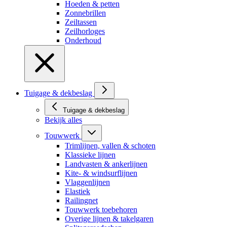
Hoeden & petten
Zonnebrillen
Zeiltassen
Zeilhorloges
Onderhoud
Tuigage & dekbeslag
Tuigage & dekbeslag
Bekijk alles
Touwwerk
Trimlijnen, vallen & schoten
Klassieke lijnen
Landvasten & ankerlijnen
Kite- & windsurflijnen
Vlaggenlijnen
Elastiek
Railingnet
Touwwerk toebehoren
Overige lijnen & takelgaren