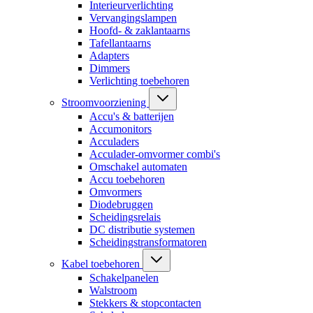
Interieurverlichting
Vervangingslampen
Hoofd- & zaklantaarns
Tafellantaarns
Adapters
Dimmers
Verlichting toebehoren
Stroomvoorziening
Accu's & batterijen
Accumonitors
Acculaders
Acculader-omvormer combi's
Omschakel automaten
Accu toebehoren
Omvormers
Diodebruggen
Scheidingsrelais
DC distributie systemen
Scheidingstransformatoren
Kabel toebehoren
Schakelpanelen
Walstroom
Stekkers & stopcontacten