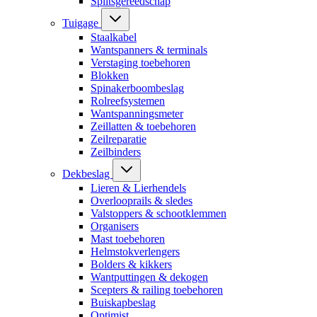
Splitsgereedschap
Tuigage
Staalkabel
Wantspanners & terminals
Verstaging toebehoren
Blokken
Spinakerboombeslag
Rolreefsystemen
Wantspanningsmeter
Zeillatten & toebehoren
Zeilreparatie
Zeilbinders
Dekbeslag
Lieren & Lierhendels
Overlooprails & sledes
Valstoppers & schootklemmen
Organisers
Mast toebehoren
Helmstokverlengers
Bolders & kikkers
Wantputtingen & dekogen
Scepters & railing toebehoren
Buiskapbeslag
Optimist