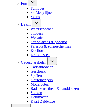
Fun
Funtubes
Ski/sleep lijnen
SUP's
Beach
Waterschoenen
Slippers
Wetsuits
Strandlakens & ponchos
Parasols & zonneschermen
Koelboxen
Drinkflessen
Cadeau artikelen
Cadeaubonnen
Geschenk
Spellen
Sleutelhangers
Modelboten
Badlakens, thee- & handdoeken
Sokken
Deurmatten
Kaart Zuiderzee