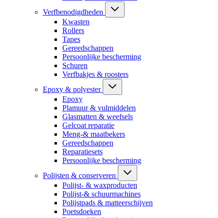
Verfbenodigdheden
Kwasten
Rollers
Tapes
Gereedschappen
Persoonlijke bescherming
Schuren
Verfbakjes & roosters
Epoxy & polyester
Epoxy
Plamuur & vulmiddelen
Glasmatten & weefsels
Gelcoat reparatie
Meng-& maatbekers
Gereedschappen
Reparatiesets
Persoonlijke bescherming
Polijsten & conserveren
Polijst- & waxproducten
Polijst-& schuurmachines
Polijstpads & matteerschijven
Poetsdoeken