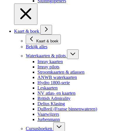
Sluitingopeners
Kaart & boek
Kaart & boek
Bekijk alles
Waterkaarten & pilots
Imray kaarten
Imray pilots
Stroomkaarten & atlassen
ANWB waterkaarten
Hydro 1800-serie
Leskaarten
NV atlas- en kaarten
British Admirality
Delius Klasing
DuBreil (Franse binnenwateren)
Vaarwijzers
Jurbenmann
Cursusboeken