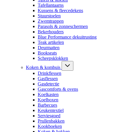
Tafellantaarns
Kussens & fleecedekens
Stuurstoelen
Zwemtrappen
Parasols & zonneschermen
Bekerhouders
Blue Performance dekuitrusting
Teak artikelen
Deurmatten
Bookseats
Scheepsklokken
Koken & kombuis
Drinkflessen
Gasflessen
Gasdetectie
Gascomforts & ovens
Koelkasten
Koelboxen
Barbecues
Keukentextiel
Serviesgoed
Prullenbakken
Kookboeken
Koken & bakken