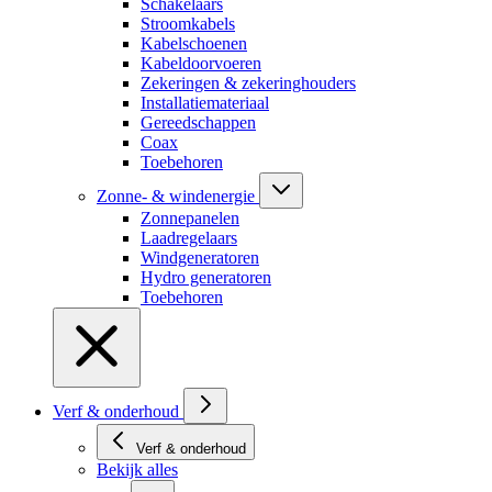
Schakelaars
Stroomkabels
Kabelschoenen
Kabeldoorvoeren
Zekeringen & zekeringhouders
Installatiemateriaal
Gereedschappen
Coax
Toebehoren
Zonne- & windenergie
Zonnepanelen
Laadregelaars
Windgeneratoren
Hydro generatoren
Toebehoren
Verf & onderhoud
Verf & onderhoud
Bekijk alles