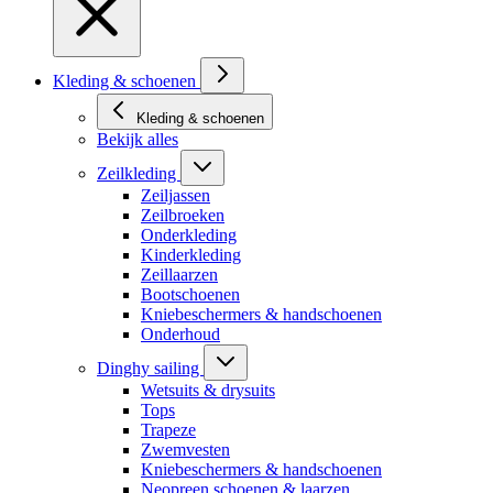
Kleding & schoenen
Kleding & schoenen
Bekijk alles
Zeilkleding
Zeiljassen
Zeilbroeken
Onderkleding
Kinderkleding
Zeillaarzen
Bootschoenen
Kniebeschermers & handschoenen
Onderhoud
Dinghy sailing
Wetsuits & drysuits
Tops
Trapeze
Zwemvesten
Kniebeschermers & handschoenen
Neopreen schoenen & laarzen