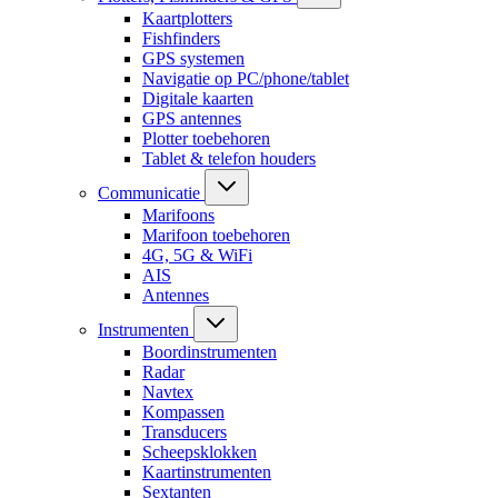
Kaartplotters
Fishfinders
GPS systemen
Navigatie op PC/phone/tablet
Digitale kaarten
GPS antennes
Plotter toebehoren
Tablet & telefon houders
Communicatie
Marifoons
Marifoon toebehoren
4G, 5G & WiFi
AIS
Antennes
Instrumenten
Boordinstrumenten
Radar
Navtex
Kompassen
Transducers
Scheepsklokken
Kaartinstrumenten
Sextanten