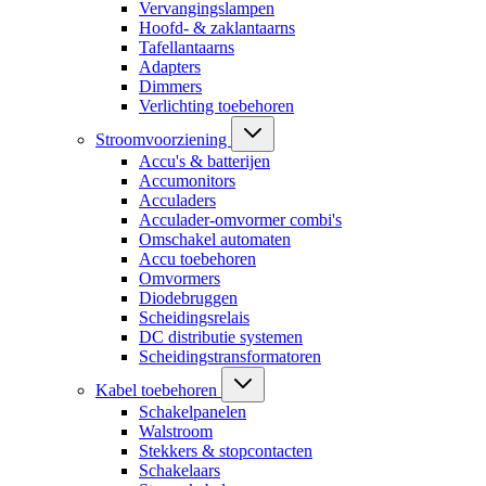
Vervangingslampen
Hoofd- & zaklantaarns
Tafellantaarns
Adapters
Dimmers
Verlichting toebehoren
Stroomvoorziening
Accu's & batterijen
Accumonitors
Acculaders
Acculader-omvormer combi's
Omschakel automaten
Accu toebehoren
Omvormers
Diodebruggen
Scheidingsrelais
DC distributie systemen
Scheidingstransformatoren
Kabel toebehoren
Schakelpanelen
Walstroom
Stekkers & stopcontacten
Schakelaars