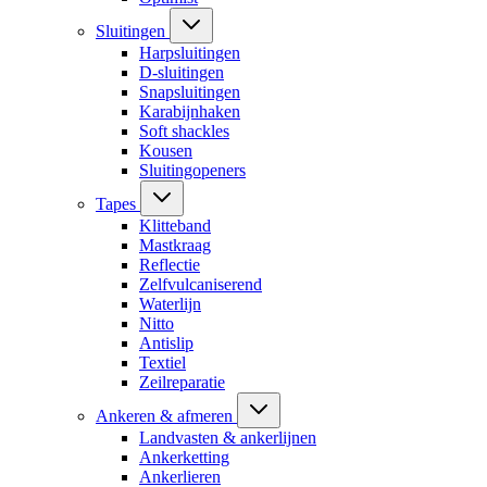
Sluitingen
Harpsluitingen
D-sluitingen
Snapsluitingen
Karabijnhaken
Soft shackles
Kousen
Sluitingopeners
Tapes
Klitteband
Mastkraag
Reflectie
Zelfvulcaniserend
Waterlijn
Nitto
Antislip
Textiel
Zeilreparatie
Ankeren & afmeren
Landvasten & ankerlijnen
Ankerketting
Ankerlieren