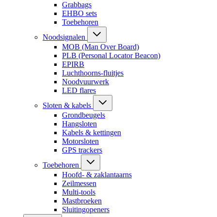
Grabbags
EHBO sets
Toebehoren
Noodsignalen
MOB (Man Over Board)
PLB (Personal Locator Beacon)
EPIRB
Luchthoorns-fluitjes
Noodvuurwerk
LED flares
Sloten & kabels
Grondbeugels
Hangsloten
Kabels & kettingen
Motorsloten
GPS trackers
Toebehoren
Hoofd- & zaklantaarns
Zeilmessen
Multi-tools
Mastbroeken
Sluitingopeners