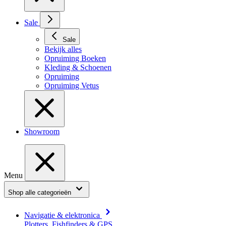
Sale
Sale
Bekijk alles
Opruiming Boeken
Kleding & Schoenen
Opruiming
Opruiming Vetus
Showroom
Menu
Shop alle categorieën
Navigatie & elektronica
Plotters, Fishfinders & GPS