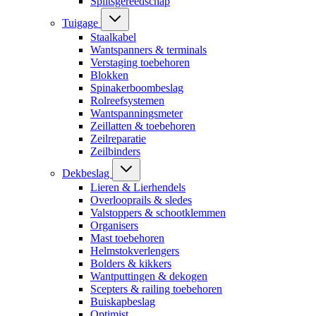
Splitsgereedschap
Tuigage
Staalkabel
Wantspanners & terminals
Verstaging toebehoren
Blokken
Spinakerboombeslag
Rolreefsystemen
Wantspanningsmeter
Zeillatten & toebehoren
Zeilreparatie
Zeilbinders
Dekbeslag
Lieren & Lierhendels
Overlooprails & sledes
Valstoppers & schootklemmen
Organisers
Mast toebehoren
Helmstokverlengers
Bolders & kikkers
Wantputtingen & dekogen
Scepters & railing toebehoren
Buiskapbeslag
Optimist