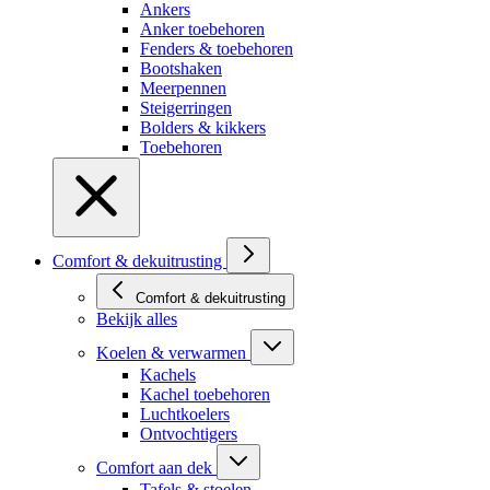
Ankers
Anker toebehoren
Fenders & toebehoren
Bootshaken
Meerpennen
Steigerringen
Bolders & kikkers
Toebehoren
Comfort & dekuitrusting
Comfort & dekuitrusting
Bekijk alles
Koelen & verwarmen
Kachels
Kachel toebehoren
Luchtkoelers
Ontvochtigers
Comfort aan dek
Tafels & stoelen