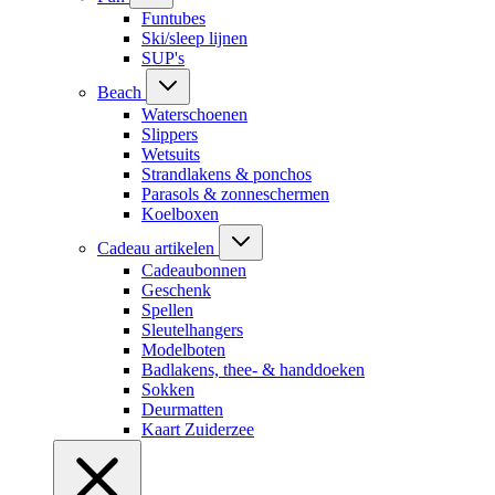
Funtubes
Ski/sleep lijnen
SUP's
Beach
Waterschoenen
Slippers
Wetsuits
Strandlakens & ponchos
Parasols & zonneschermen
Koelboxen
Cadeau artikelen
Cadeaubonnen
Geschenk
Spellen
Sleutelhangers
Modelboten
Badlakens, thee- & handdoeken
Sokken
Deurmatten
Kaart Zuiderzee