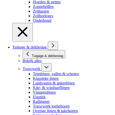
Hoeden & petten
Zonnebrillen
Zeiltassen
Zeilhorloges
Onderhoud
Tuigage & dekbeslag
Tuigage & dekbeslag
Bekijk alles
Touwwerk
Trimlijnen, vallen & schoten
Klassieke lijnen
Landvasten & ankerlijnen
Kite- & windsurflijnen
Vlaggenlijnen
Elastiek
Railingnet
Touwwerk toebehoren
Overige lijnen & takelgaren