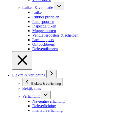
Luiken & ventilatie
Luiken
Rubber profielen
Patrijspoorten
Inspectieluiken
Muggenhorren
Ventilatieroosters & schelpen
Luchthappers
Ontvochtigers
Dekventilatoren
Elektra & verlichting
Elektra & verlichting
Bekijk alles
Verlichting
Navigatieverlichting
Dekverlichting
Interieurverlichting