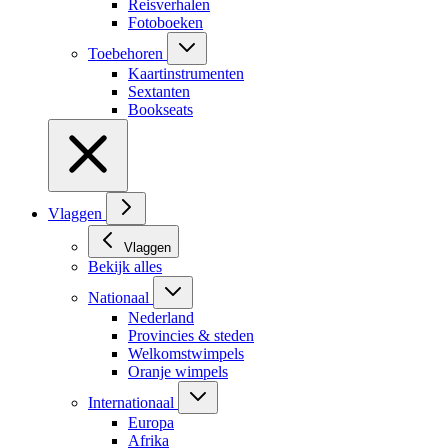
Reisverhalen
Fotoboeken
Toebehoren
Kaartinstrumenten
Sextanten
Bookseats
Vlaggen
Vlaggen
Bekijk alles
Nationaal
Nederland
Provincies & steden
Welkomstwimpels
Oranje wimpels
Internationaal
Europa
Afrika