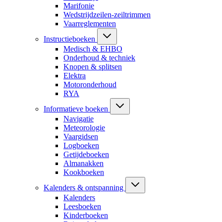
Marifonie
Wedstrijdzeilen-zeiltrimmen
Vaarreglementen
Instructieboeken
Medisch & EHBO
Onderhoud & techniek
Knopen & splitsen
Elektra
Motoronderhoud
RYA
Informatieve boeken
Navigatie
Meteorologie
Vaargidsen
Logboeken
Getijdeboeken
Almanakken
Kookboeken
Kalenders & ontspanning
Kalenders
Leesboeken
Kinderboeken