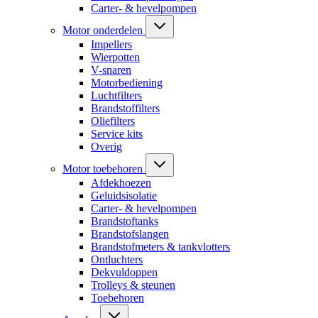
Carter- & hevelpompen
Motor onderdelen
Impellers
Wierpotten
V-snaren
Motorbediening
Luchtfilters
Brandstoffilters
Oliefilters
Service kits
Overig
Motor toebehoren
Afdekhoezen
Geluidsisolatie
Carter- & hevelpompen
Brandstoftanks
Brandstofslangen
Brandstofmeters & tankvlotters
Ontluchters
Dekvuldoppen
Trolleys & steunen
Toebehoren