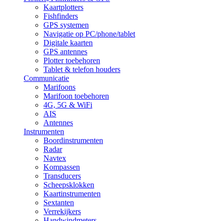
Kaartplotters
Fishfinders
GPS systemen
Navigatie op PC/phone/tablet
Digitale kaarten
GPS antennes
Plotter toebehoren
Tablet & telefon houders
Communicatie
Marifoons
Marifoon toebehoren
4G, 5G & WiFi
AIS
Antennes
Instrumenten
Boordinstrumenten
Radar
Navtex
Kompassen
Transducers
Scheepsklokken
Kaartinstrumenten
Sextanten
Verrekijkers
Handwindmeters