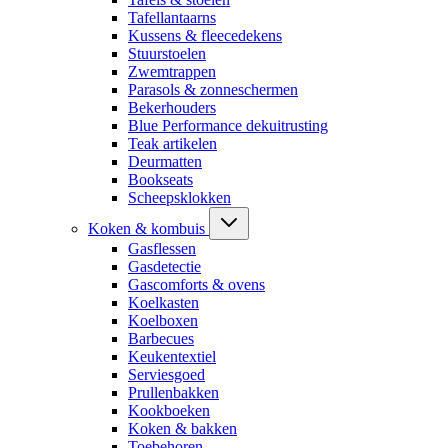
Tafellantaarns
Kussens & fleecedekens
Stuurstoelen
Zwemtrappen
Parasols & zonneschermen
Bekerhouders
Blue Performance dekuitrusting
Teak artikelen
Deurmatten
Bookseats
Scheepsklokken
Koken & kombuis
Gasflessen
Gasdetectie
Gascomforts & ovens
Koelkasten
Koelboxen
Barbecues
Keukentextiel
Serviesgoed
Prullenbakken
Kookboeken
Koken & bakken
Toebehoren