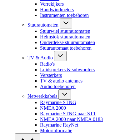
Verrekijkers
Handwindmeters
Instrumenten toebehoren
Stuurautomaten
Stuurwiel stuurautomaten
Helmstok stuurautomaten
Onderdekse stuurautomaten
Stuurautomaat toebehoren
TV & Audio
Radio's
Luidsprekers & subwoofers
Versterkers
TV & audio antennes
Audio toebehoren
Netwerkkabels
Raymarine STNG
NMEA 2000
Raymarine STNG naar ST1
NMEA 2000 naar NMEA 0183
Raymarine RayNet
Motorinformatie