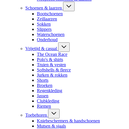
Schoenen & laarzen
Bootschoenen
Zeillaarzen
Sokken
Slippers
Waterschoenen
Onderhoud
Vrijetijd & casual
The Ocean Race
Polo's & shirts
Truien & vesten
Softshells & fleece
Jurken & rokken
Shorts
Broeken
Regenkleding
Jassen
Clubkleding
Riemen
Toebehoren
Kniebeschermers & handschoenen
Mutsen & sjaals