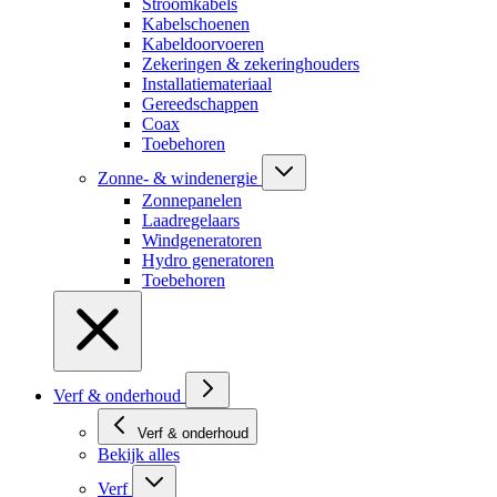
Stroomkabels
Kabelschoenen
Kabeldoorvoeren
Zekeringen & zekeringhouders
Installatiemateriaal
Gereedschappen
Coax
Toebehoren
Zonne- & windenergie
Zonnepanelen
Laadregelaars
Windgeneratoren
Hydro generatoren
Toebehoren
Verf & onderhoud
Verf & onderhoud
Bekijk alles
Verf