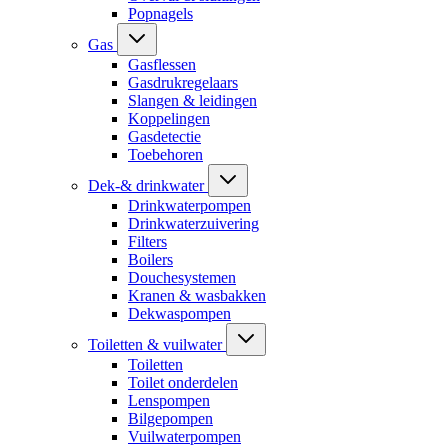
Popnagels
Gas
Gasflessen
Gasdrukregelaars
Slangen & leidingen
Koppelingen
Gasdetectie
Toebehoren
Dek-& drinkwater
Drinkwaterpompen
Drinkwaterzuivering
Filters
Boilers
Douchesystemen
Kranen & wasbakken
Dekwaspompen
Toiletten & vuilwater
Toiletten
Toilet onderdelen
Lenspompen
Bilgepompen
Vuilwaterpompen