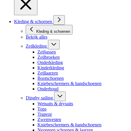
Kleding & schoenen
Kleding & schoenen
Bekijk alles
Zeilkleding
Zeiljassen
Zeilbroeken
Onderkleding
Kinderkleding
Zeillaarzen
Bootschoenen
Kniebeschermers & handschoenen
Onderhoud
Dinghy sailing
Wetsuits & drysuits
Tops
Trapeze
Zwemvesten
Kniebeschermers & handschoenen
Neopreen schoenen & laarzen