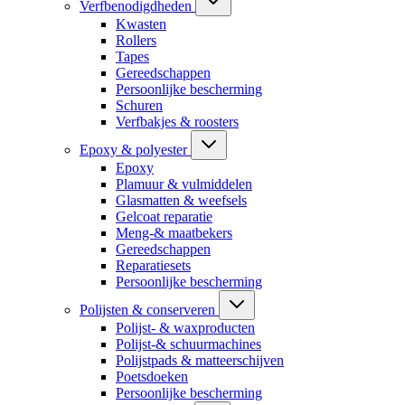
Verfbenodigdheden
Kwasten
Rollers
Tapes
Gereedschappen
Persoonlijke bescherming
Schuren
Verfbakjes & roosters
Epoxy & polyester
Epoxy
Plamuur & vulmiddelen
Glasmatten & weefsels
Gelcoat reparatie
Meng-& maatbekers
Gereedschappen
Reparatiesets
Persoonlijke bescherming
Polijsten & conserveren
Polijst- & waxproducten
Polijst-& schuurmachines
Polijstpads & matteerschijven
Poetsdoeken
Persoonlijke bescherming