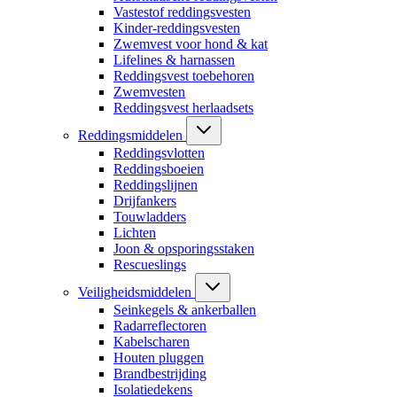
Vastestof reddingsvesten
Kinder-reddingsvesten
Zwemvest voor hond & kat
Lifelines & harnassen
Reddingsvest toebehoren
Zwemvesten
Reddingsvest herlaadsets
Reddingsmiddelen
Reddingsvlotten
Reddingsboeien
Reddingslijnen
Drijfankers
Touwladders
Lichten
Joon & opsporingsstaken
Rescueslings
Veiligheidsmiddelen
Seinkegels & ankerballen
Radarreflectoren
Kabelscharen
Houten pluggen
Brandbestrijding
Isolatiedekens