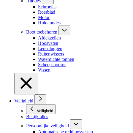
Anodes
Schroefas
Roerblad
Motor
Huidanodes
Boot toebehoren
Afdekzeilen
Hoosvaten
Lenspluggen
Ruitenwissers
Waterdichte tonnen
Scheepshoorns
Vissen
Veiligheid
Veiligheid
Bekijk alles
Persoonlijke veiligheid
Automatische reddingsvesten