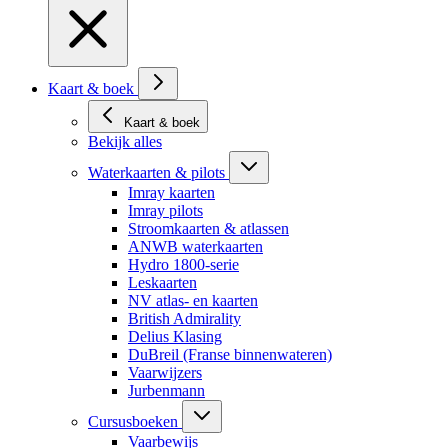
Kaart & boek
Kaart & boek
Bekijk alles
Waterkaarten & pilots
Imray kaarten
Imray pilots
Stroomkaarten & atlassen
ANWB waterkaarten
Hydro 1800-serie
Leskaarten
NV atlas- en kaarten
British Admirality
Delius Klasing
DuBreil (Franse binnenwateren)
Vaarwijzers
Jurbenmann
Cursusboeken
Vaarbewijs