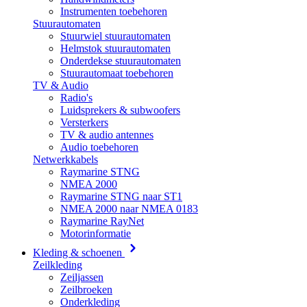
Instrumenten toebehoren
Stuurautomaten
Stuurwiel stuurautomaten
Helmstok stuurautomaten
Onderdekse stuurautomaten
Stuurautomaat toebehoren
TV & Audio
Radio's
Luidsprekers & subwoofers
Versterkers
TV & audio antennes
Audio toebehoren
Netwerkkabels
Raymarine STNG
NMEA 2000
Raymarine STNG naar ST1
NMEA 2000 naar NMEA 0183
Raymarine RayNet
Motorinformatie
Kleding & schoenen
Zeilkleding
Zeiljassen
Zeilbroeken
Onderkleding