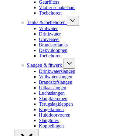
Geurfilters
Vlotter schakelaars
Toebehoren
Tanks & toebehoren
Vuilwater
Drinkwater
Universeel
Brandstoftanks
Dekvuldoppen
Toebehoren
Slangen & fitwerk
Drinkwaterslangen
Vuilwaterslangen
Brandstofslangen
Uitlaatslangen
Luchtslangen
Slangklemmen
Terugslagkleppen
Kogelkranen
Huiddoorvoeren
Slangtules
Koppelingen