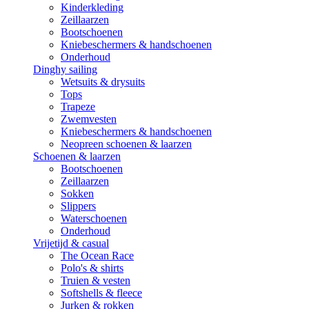
Kinderkleding
Zeillaarzen
Bootschoenen
Kniebeschermers & handschoenen
Onderhoud
Dinghy sailing
Wetsuits & drysuits
Tops
Trapeze
Zwemvesten
Kniebeschermers & handschoenen
Neopreen schoenen & laarzen
Schoenen & laarzen
Bootschoenen
Zeillaarzen
Sokken
Slippers
Waterschoenen
Onderhoud
Vrijetijd & casual
The Ocean Race
Polo's & shirts
Truien & vesten
Softshells & fleece
Jurken & rokken