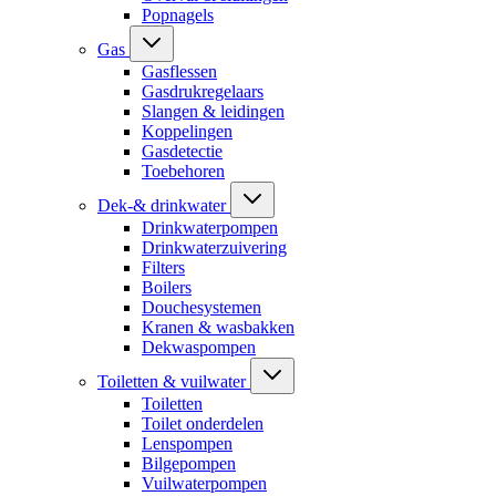
Popnagels
Gas
Gasflessen
Gasdrukregelaars
Slangen & leidingen
Koppelingen
Gasdetectie
Toebehoren
Dek-& drinkwater
Drinkwaterpompen
Drinkwaterzuivering
Filters
Boilers
Douchesystemen
Kranen & wasbakken
Dekwaspompen
Toiletten & vuilwater
Toiletten
Toilet onderdelen
Lenspompen
Bilgepompen
Vuilwaterpompen