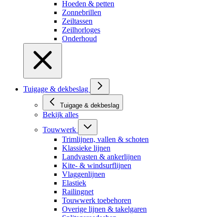
Hoeden & petten
Zonnebrillen
Zeiltassen
Zeilhorloges
Onderhoud
Tuigage & dekbeslag
Tuigage & dekbeslag
Bekijk alles
Touwwerk
Trimlijnen, vallen & schoten
Klassieke lijnen
Landvasten & ankerlijnen
Kite- & windsurflijnen
Vlaggenlijnen
Elastiek
Railingnet
Touwwerk toebehoren
Overige lijnen & takelgaren