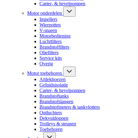
Carter- & hevelpompen
Motor onderdelen
Impellers
Wierpotten
V-snaren
Motorbediening
Luchtfilters
Brandstoffilters
Oliefilters
Service kits
Overig
Motor toebehoren
Afdekhoezen
Geluidsisolatie
Carter- & hevelpompen
Brandstoftanks
Brandstofslangen
Brandstofmeters & tankvlotters
Ontluchters
Dekvuldoppen
Trolleys & steunen
Toebehoren