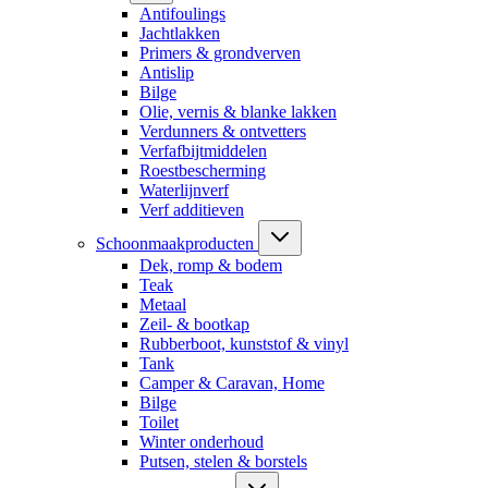
Antifoulings
Jachtlakken
Primers & grondverven
Antislip
Bilge
Olie, vernis & blanke lakken
Verdunners & ontvetters
Verfafbijtmiddelen
Roestbescherming
Waterlijnverf
Verf additieven
Schoonmaakproducten
Dek, romp & bodem
Teak
Metaal
Zeil- & bootkap
Rubberboot, kunststof & vinyl
Tank
Camper & Caravan, Home
Bilge
Toilet
Winter onderhoud
Putsen, stelen & borstels