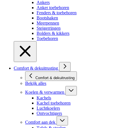
Ankers
Anker toebehoren
Fenders & toebehoren
Bootshaken
Meerpennen
Steigerringen
Bolders & kikkers
Toebehoren
Comfort & dekuitrusting
Comfort & dekuitrusting
Bekijk alles
Koelen & verwarmen
Kachels
Kachel toebehoren
Luchtkoelers
Ontvochtigers
Comfort aan dek
Tafels & stoelen