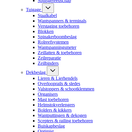
Splitsgereedschap
Tuigage
Staalkabel
Wantspanners & terminals
Verstaging toebehoren
Blokken
Spinakerboombeslag
Rolreefsystemen
Wantspanningsmeter
Zeillatten & toebehoren
Zeilreparatie
Zeilbinders
Dekbeslag
Lieren & Lierhendels
Overlooprails & sledes
Valstoppers & schootklemmen
Organisers
Mast toebehoren
Helmstokverlengers
Bolders & kikkers
Wantputtingen & dekogen
Scepters & railing toebehoren
Buiskapbeslag
Optimist