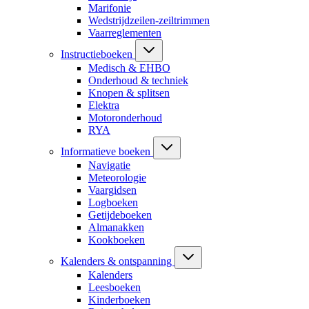
Marifonie
Wedstrijdzeilen-zeiltrimmen
Vaarreglementen
Instructieboeken
Medisch & EHBO
Onderhoud & techniek
Knopen & splitsen
Elektra
Motoronderhoud
RYA
Informatieve boeken
Navigatie
Meteorologie
Vaargidsen
Logboeken
Getijdeboeken
Almanakken
Kookboeken
Kalenders & ontspanning
Kalenders
Leesboeken
Kinderboeken