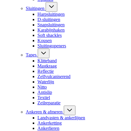
Sluitingen
Harpsluitingen
D-sluitingen
Snapsluitingen
Karabijnhaken
Soft shackles
Kousen
Sluitingopeners
Tapes
Klitteband
Mastkraag
Reflectie
Zelfvulcaniserend
Waterlijn
Nitto
Antislip
Textiel
Zeilreparatie
Ankeren & afmeren
Landvasten & ankerlijnen
Ankerketting
Ankerlieren