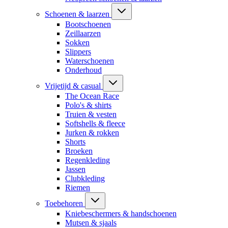
Schoenen & laarzen
Bootschoenen
Zeillaarzen
Sokken
Slippers
Waterschoenen
Onderhoud
Vrijetijd & casual
The Ocean Race
Polo's & shirts
Truien & vesten
Softshells & fleece
Jurken & rokken
Shorts
Broeken
Regenkleding
Jassen
Clubkleding
Riemen
Toebehoren
Kniebeschermers & handschoenen
Mutsen & sjaals