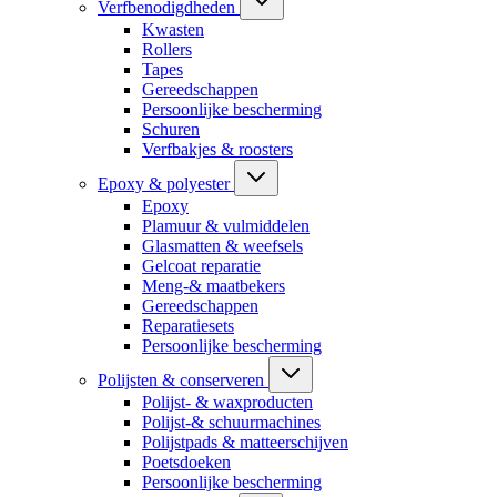
Verfbenodigdheden
Kwasten
Rollers
Tapes
Gereedschappen
Persoonlijke bescherming
Schuren
Verfbakjes & roosters
Epoxy & polyester
Epoxy
Plamuur & vulmiddelen
Glasmatten & weefsels
Gelcoat reparatie
Meng-& maatbekers
Gereedschappen
Reparatiesets
Persoonlijke bescherming
Polijsten & conserveren
Polijst- & waxproducten
Polijst-& schuurmachines
Polijstpads & matteerschijven
Poetsdoeken
Persoonlijke bescherming