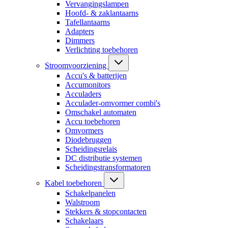
Vervangingslampen
Hoofd- & zaklantaarns
Tafellantaarns
Adapters
Dimmers
Verlichting toebehoren
Stroomvoorziening
Accu's & batterijen
Accumonitors
Acculaders
Acculader-omvormer combi's
Omschakel automaten
Accu toebehoren
Omvormers
Diodebruggen
Scheidingsrelais
DC distributie systemen
Scheidingstransformatoren
Kabel toebehoren
Schakelpanelen
Walstroom
Stekkers & stopcontacten
Schakelaars