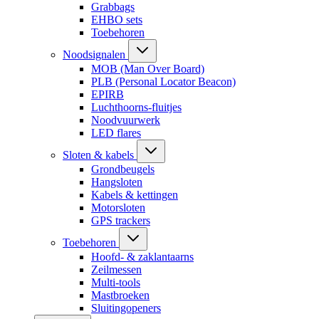
Grabbags
EHBO sets
Toebehoren
Noodsignalen
MOB (Man Over Board)
PLB (Personal Locator Beacon)
EPIRB
Luchthoorns-fluitjes
Noodvuurwerk
LED flares
Sloten & kabels
Grondbeugels
Hangsloten
Kabels & kettingen
Motorsloten
GPS trackers
Toebehoren
Hoofd- & zaklantaarns
Zeilmessen
Multi-tools
Mastbroeken
Sluitingopeners