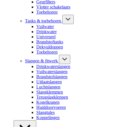
Geurfilters
Vlotter schakelaars
Toebehoren
Tanks & toebehoren
Vuilwater
Drinkwater
Universeel
Brandstoftanks
Dekvuldoppen
Toebehoren
Slangen & fitwerk
Drinkwaterslangen
Vuilwaterslangen
Brandstofslangen
Uitlaatslangen
Luchtslangen
Slangklemmen
Terugslagkleppen
Kogelkranen
Huiddoorvoeren
Slangtules
Koppelingen