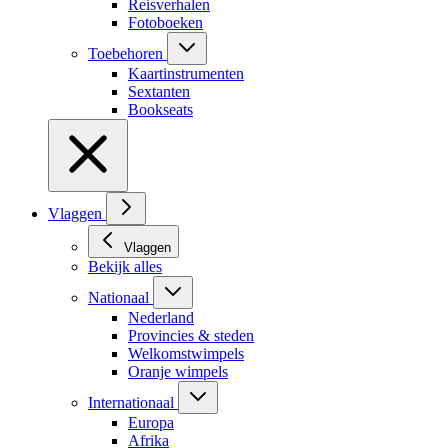
Reisverhalen
Fotoboeken
Toebehoren
Kaartinstrumenten
Sextanten
Bookseats
Vlaggen
Vlaggen
Bekijk alles
Nationaal
Nederland
Provincies & steden
Welkomstwimpels
Oranje wimpels
Internationaal
Europa
Afrika