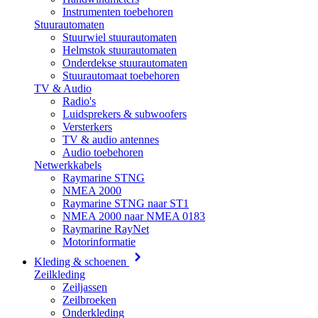
Instrumenten toebehoren
Stuurautomaten
Stuurwiel stuurautomaten
Helmstok stuurautomaten
Onderdekse stuurautomaten
Stuurautomaat toebehoren
TV & Audio
Radio's
Luidsprekers & subwoofers
Versterkers
TV & audio antennes
Audio toebehoren
Netwerkkabels
Raymarine STNG
NMEA 2000
Raymarine STNG naar ST1
NMEA 2000 naar NMEA 0183
Raymarine RayNet
Motorinformatie
Kleding & schoenen
Zeilkleding
Zeiljassen
Zeilbroeken
Onderkleding