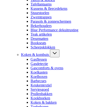
Tafellantaarns
Kussens & fleecedekens
Stuurstoelen
Zwemtrappen
Parasols & zonneschermen
Bekerhouders
Blue Performance dekuitrusting
Teak artikelen
Deurmatten
Bookseats
Scheepsklokken
Koken & kombuis
Gasflessen
Gasdetectie
Gascomforts & ovens
Koelkasten
Koelboxen
Barbecues
Keukentextiel
Serviesgoed
Prullenbakken
Kookboeken
Koken & bakken
Toebehoren