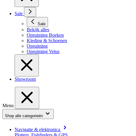
Sale
Sale
Bekijk alles
Opruiming Boeken
Kleding & Schoenen
Opruiming
Opruiming Vetus
Showroom
Menu
Shop alle categorieën
Navigatie & elektronica
Plotters, Fishfinders & GPS