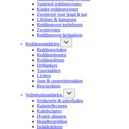
Vastestof reddingsvesten
Kinder-reddingsvesten
Zwemvest voor hond & kat
Lifelines & harnassen
Reddingsvest toebehoren
Zwemvesten
Reddingsvest herlaadsets
Reddingsmiddelen
Reddingsvlotten
Reddingsboeien
Reddingslijnen
Drijfankers
Touwladders
Lichten
Joon & opsporingsstaken
Rescueslings
Veiligheidsmiddelen
Seinkegels & ankerballen
Radarreflectoren
Kabelscharen
Houten pluggen
Brandbestrijding
Isolatiedekens