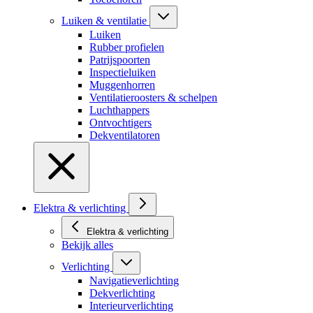
Luiken & ventilatie
Luiken
Rubber profielen
Patrijspoorten
Inspectieluiken
Muggenhorren
Ventilatieroosters & schelpen
Luchthappers
Ontvochtigers
Dekventilatoren
Elektra & verlichting
Elektra & verlichting
Bekijk alles
Verlichting
Navigatieverlichting
Dekverlichting
Interieurverlichting