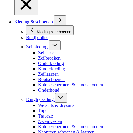
Kleding & schoenen
Kleding & schoenen
Bekijk alles
Zeilkleding
Zeiljassen
Zeilbroeken
Onderkleding
Kinderkleding
Zeillaarzen
Bootschoenen
Kniebeschermers & handschoenen
Onderhoud
Dinghy sailing
Wetsuits & drysuits
Tops
Trapeze
Zwemvesten
Kniebeschermers & handschoenen
Neopreen schoenen & laarzen