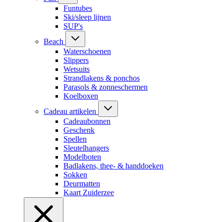
Funtubes
Ski/sleep lijnen
SUP's
Beach
Waterschoenen
Slippers
Wetsuits
Strandlakens & ponchos
Parasols & zonneschermen
Koelboxen
Cadeau artikelen
Cadeaubonnen
Geschenk
Spellen
Sleutelhangers
Modelboten
Badlakens, thee- & handdoeken
Sokken
Deurmatten
Kaart Zuiderzee