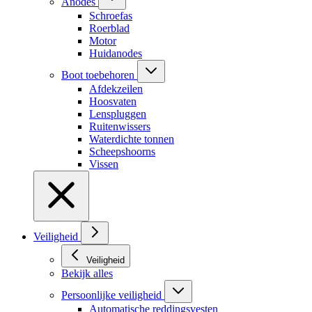
Anodes
Schroefas
Roerblad
Motor
Huidanodes
Boot toebehoren
Afdekzeilen
Hoosvaten
Lenspluggen
Ruitenwissers
Waterdichte tonnen
Scheepshoorns
Vissen
Veiligheid
Veiligheid
Bekijk alles
Persoonlijke veiligheid
Automatische reddingsvesten