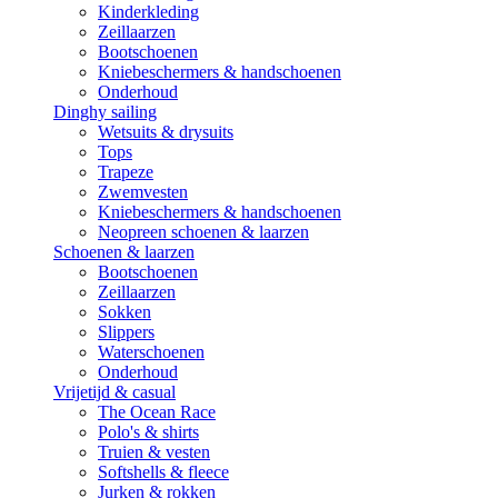
Kinderkleding
Zeillaarzen
Bootschoenen
Kniebeschermers & handschoenen
Onderhoud
Dinghy sailing
Wetsuits & drysuits
Tops
Trapeze
Zwemvesten
Kniebeschermers & handschoenen
Neopreen schoenen & laarzen
Schoenen & laarzen
Bootschoenen
Zeillaarzen
Sokken
Slippers
Waterschoenen
Onderhoud
Vrijetijd & casual
The Ocean Race
Polo's & shirts
Truien & vesten
Softshells & fleece
Jurken & rokken