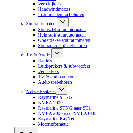
Verrekijkers
Handwindmeters
Instrumenten toebehoren
Stuurautomaten
Stuurwiel stuurautomaten
Helmstok stuurautomaten
Onderdekse stuurautomaten
Stuurautomaat toebehoren
TV & Audio
Radio's
Luidsprekers & subwoofers
Versterkers
TV & audio antennes
Audio toebehoren
Netwerkkabels
Raymarine STNG
NMEA 2000
Raymarine STNG naar ST1
NMEA 2000 naar NMEA 0183
Raymarine RayNet
Motorinformatie