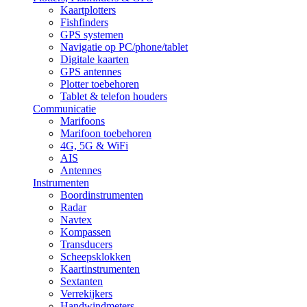
Kaartplotters
Fishfinders
GPS systemen
Navigatie op PC/phone/tablet
Digitale kaarten
GPS antennes
Plotter toebehoren
Tablet & telefon houders
Communicatie
Marifoons
Marifoon toebehoren
4G, 5G & WiFi
AIS
Antennes
Instrumenten
Boordinstrumenten
Radar
Navtex
Kompassen
Transducers
Scheepsklokken
Kaartinstrumenten
Sextanten
Verrekijkers
Handwindmeters