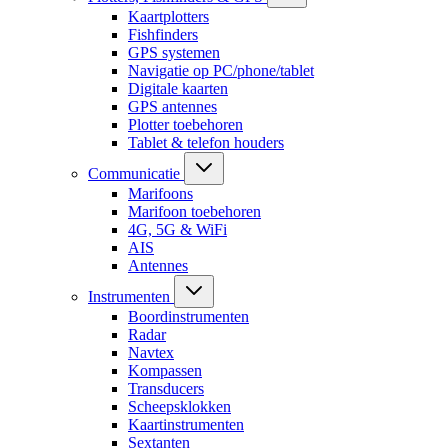
Kaartplotters
Fishfinders
GPS systemen
Navigatie op PC/phone/tablet
Digitale kaarten
GPS antennes
Plotter toebehoren
Tablet & telefon houders
Communicatie
Marifoons
Marifoon toebehoren
4G, 5G & WiFi
AIS
Antennes
Instrumenten
Boordinstrumenten
Radar
Navtex
Kompassen
Transducers
Scheepsklokken
Kaartinstrumenten
Sextanten