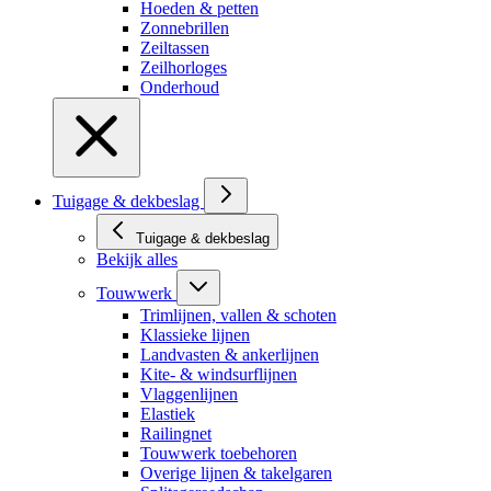
Hoeden & petten
Zonnebrillen
Zeiltassen
Zeilhorloges
Onderhoud
Tuigage & dekbeslag
Tuigage & dekbeslag
Bekijk alles
Touwwerk
Trimlijnen, vallen & schoten
Klassieke lijnen
Landvasten & ankerlijnen
Kite- & windsurflijnen
Vlaggenlijnen
Elastiek
Railingnet
Touwwerk toebehoren
Overige lijnen & takelgaren