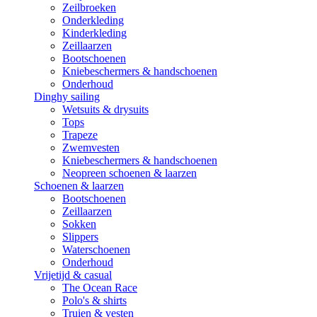
Zeilbroeken
Onderkleding
Kinderkleding
Zeillaarzen
Bootschoenen
Kniebeschermers & handschoenen
Onderhoud
Dinghy sailing
Wetsuits & drysuits
Tops
Trapeze
Zwemvesten
Kniebeschermers & handschoenen
Neopreen schoenen & laarzen
Schoenen & laarzen
Bootschoenen
Zeillaarzen
Sokken
Slippers
Waterschoenen
Onderhoud
Vrijetijd & casual
The Ocean Race
Polo's & shirts
Truien & vesten