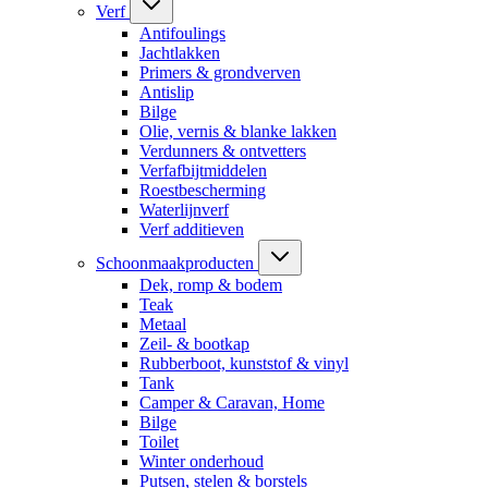
Verf
Antifoulings
Jachtlakken
Primers & grondverven
Antislip
Bilge
Olie, vernis & blanke lakken
Verdunners & ontvetters
Verfafbijtmiddelen
Roestbescherming
Waterlijnverf
Verf additieven
Schoonmaakproducten
Dek, romp & bodem
Teak
Metaal
Zeil- & bootkap
Rubberboot, kunststof & vinyl
Tank
Camper & Caravan, Home
Bilge
Toilet
Winter onderhoud
Putsen, stelen & borstels