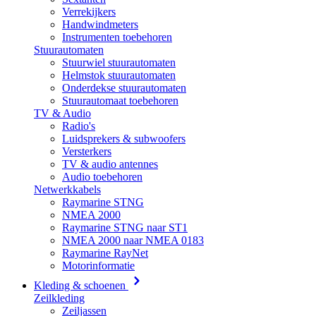
Verrekijkers
Handwindmeters
Instrumenten toebehoren
Stuurautomaten
Stuurwiel stuurautomaten
Helmstok stuurautomaten
Onderdekse stuurautomaten
Stuurautomaat toebehoren
TV & Audio
Radio's
Luidsprekers & subwoofers
Versterkers
TV & audio antennes
Audio toebehoren
Netwerkkabels
Raymarine STNG
NMEA 2000
Raymarine STNG naar ST1
NMEA 2000 naar NMEA 0183
Raymarine RayNet
Motorinformatie
Kleding & schoenen
Zeilkleding
Zeiljassen