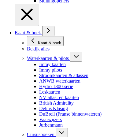
Sluitingopeners
Kaart & boek
Kaart & boek
Bekijk alles
Waterkaarten & pilots
Imray kaarten
Imray pilots
Stroomkaarten & atlassen
ANWB waterkaarten
Hydro 1800-serie
Leskaarten
NV atlas- en kaarten
British Admirality
Delius Klasing
DuBreil (Franse binnenwateren)
Vaarwijzers
Jurbenmann
Cursusboeken