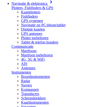
Navigatie & elektronica
Plotters, Fishfinders & GPS
Kaartplotters
Fishfinders
GPS systemen
Navigatie op PC/phone/tablet
Digitale kaarten
GPS antennes
Plotter toebehoren
Tablet & telefon houders
Communicatie
Marifoons
Marifoon toebehoren
4G, 5G & WiFi
AIS
Antennes
Instrumenten
Boordinstrumenten
Radar
Navtex
Kompassen
Transducers
Scheepsklokken
Kaartinstrumenten
Sextanten