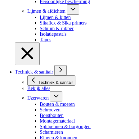
Persoonlijke bescherming
Lijmen & afdichten
Lijmen & kitten
Sikaflex & Sika primers
Schuim & rubber
Isolatiepasta's
Tapes
Techniek & sanitair
Techniek & sanitair
Bekijk alles
IJzerwaren
Bouten & moeren
Schroeven
Borstbouten
Montagemateriaal
Splitpennen & borgringen
Scharnieren
Ringen & knoppen