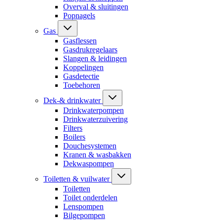
Overval & sluitingen
Popnagels
Gas
Gasflessen
Gasdrukregelaars
Slangen & leidingen
Koppelingen
Gasdetectie
Toebehoren
Dek-& drinkwater
Drinkwaterpompen
Drinkwaterzuivering
Filters
Boilers
Douchesystemen
Kranen & wasbakken
Dekwaspompen
Toiletten & vuilwater
Toiletten
Toilet onderdelen
Lenspompen
Bilgepompen