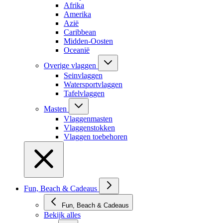
Afrika
Amerika
Azië
Caribbean
Midden-Oosten
Oceanië
Overige vlaggen
Seinvlaggen
Watersportvlaggen
Tafelvlaggen
Masten
Vlaggenmasten
Vlaggenstokken
Vlaggen toebehoren
Fun, Beach & Cadeaus
Fun, Beach & Cadeaus
Bekijk alles