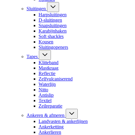
Sluitingen
Harpsluitingen
D-sluitingen
Snapsluitingen
Karabijnhaken
Soft shackles
Kousen
Sluitingopeners
Tapes
Klitteband
Mastkraag
Reflectie
Zelfvulcaniserend
Waterlijn
Nitto
Antislip
Textiel
Zeilreparatie
Ankeren & afmeren
Landvasten & ankerlijnen
Ankerketting
Ankerlieren