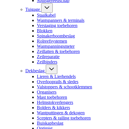
Splitsgereedschap
Tuigage
Staalkabel
Wantspanners & terminals
Verstaging toebehoren
Blokken
Spinakerboombeslag
Rolreefsystemen
Wantspanningsmeter
Zeillatten & toebehoren
Zeilreparatie
Zeilbinders
Dekbeslag
Lieren & Lierhendels
Overlooprails & sledes
Valstoppers & schootklemmen
Organisers
Mast toebehoren
Helmstokverlengers
Bolders & kikkers
Wantputtingen & dekogen
Scepters & railing toebehoren
Buiskapbeslag
Optimist