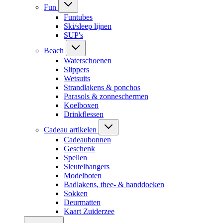
Fun
Funtubes
Ski/sleep lijnen
SUP's
Beach
Waterschoenen
Slippers
Wetsuits
Strandlakens & ponchos
Parasols & zonneschermen
Koelboxen
Drinkflessen
Cadeau artikelen
Cadeaubonnen
Geschenk
Spellen
Sleutelhangers
Modelboten
Badlakens, thee- & handdoeken
Sokken
Deurmatten
Kaart Zuiderzee