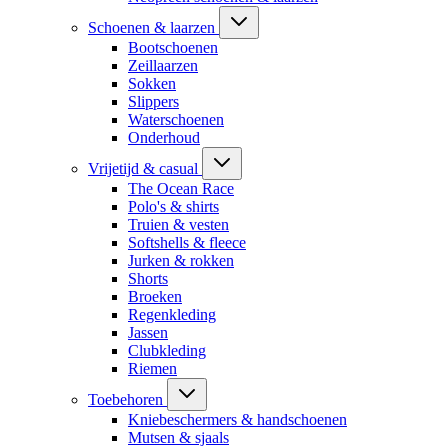
Schoenen & laarzen
Bootschoenen
Zeillaarzen
Sokken
Slippers
Waterschoenen
Onderhoud
Vrijetijd & casual
The Ocean Race
Polo's & shirts
Truien & vesten
Softshells & fleece
Jurken & rokken
Shorts
Broeken
Regenkleding
Jassen
Clubkleding
Riemen
Toebehoren
Kniebeschermers & handschoenen
Mutsen & sjaals