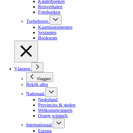
Kinderboeken
Reisverhalen
Fotoboeken
Toebehoren
Kaartinstrumenten
Sextanten
Bookseats
Vlaggen
Vlaggen
Bekijk alles
Nationaal
Nederland
Provincies & steden
Welkomstwimpels
Oranje wimpels
Internationaal
Europa