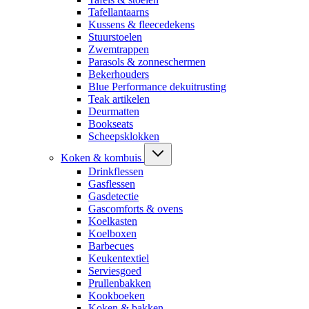
Tafellantaarns
Kussens & fleecedekens
Stuurstoelen
Zwemtrappen
Parasols & zonneschermen
Bekerhouders
Blue Performance dekuitrusting
Teak artikelen
Deurmatten
Bookseats
Scheepsklokken
Koken & kombuis
Drinkflessen
Gasflessen
Gasdetectie
Gascomforts & ovens
Koelkasten
Koelboxen
Barbecues
Keukentextiel
Serviesgoed
Prullenbakken
Kookboeken
Koken & bakken