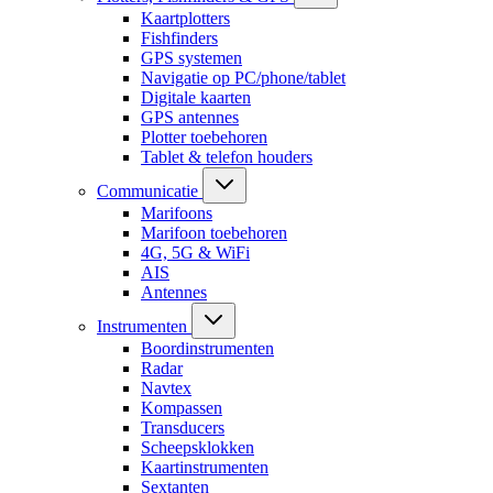
Kaartplotters
Fishfinders
GPS systemen
Navigatie op PC/phone/tablet
Digitale kaarten
GPS antennes
Plotter toebehoren
Tablet & telefon houders
Communicatie
Marifoons
Marifoon toebehoren
4G, 5G & WiFi
AIS
Antennes
Instrumenten
Boordinstrumenten
Radar
Navtex
Kompassen
Transducers
Scheepsklokken
Kaartinstrumenten
Sextanten