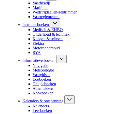
Vaarbewijs
Marifonie
Wedstrijdzeilen-zeiltrimmen
Vaarreglementen
Instructieboeken
Medisch & EHBO
Onderhoud & techniek
Knopen & splitsen
Elektra
Motoronderhoud
RYA
Informatieve boeken
Navigatie
Meteorologie
Vaargidsen
Logboeken
Getijdeboeken
Almanakken
Kookboeken
Kalenders & ontspanning
Kalenders
Leesboeken