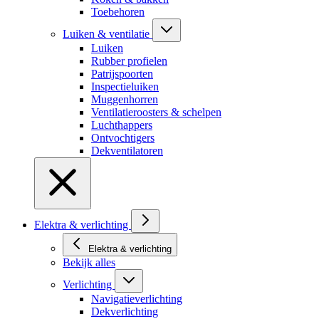
Toebehoren
Luiken & ventilatie
Luiken
Rubber profielen
Patrijspoorten
Inspectieluiken
Muggenhorren
Ventilatieroosters & schelpen
Luchthappers
Ontvochtigers
Dekventilatoren
Elektra & verlichting
Elektra & verlichting
Bekijk alles
Verlichting
Navigatieverlichting
Dekverlichting