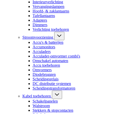
Interieurverlichting
Vervangingslampen
Hoofd- & zaklantaarns
Tafellantaarns
Adapters
Dimmers
Verlichting toebehoren
Stroomvoorziening
Accu's & batterijen
Accumonitors
Acculaders
Acculader-omvormer combi's
Omschakel automaten
Accu toebehoren
Omvormers
Diodebruggen
Scheidingsrelais
DC distributie systemen
Scheidingstransformatoren
Kabel toebehoren
Schakelpanelen
Walstroom
Stekkers & stopcontacten