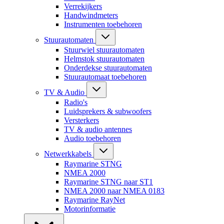
Verrekijkers
Handwindmeters
Instrumenten toebehoren
Stuurautomaten
Stuurwiel stuurautomaten
Helmstok stuurautomaten
Onderdekse stuurautomaten
Stuurautomaat toebehoren
TV & Audio
Radio's
Luidsprekers & subwoofers
Versterkers
TV & audio antennes
Audio toebehoren
Netwerkkabels
Raymarine STNG
NMEA 2000
Raymarine STNG naar ST1
NMEA 2000 naar NMEA 0183
Raymarine RayNet
Motorinformatie