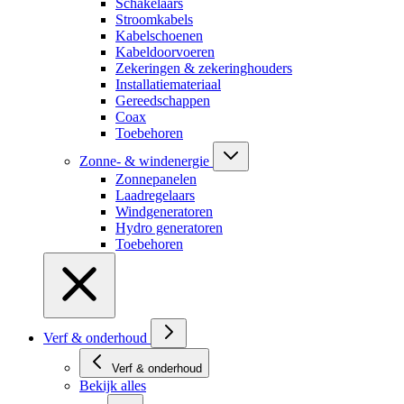
Schakelaars
Stroomkabels
Kabelschoenen
Kabeldoorvoeren
Zekeringen & zekeringhouders
Installatiemateriaal
Gereedschappen
Coax
Toebehoren
Zonne- & windenergie
Zonnepanelen
Laadregelaars
Windgeneratoren
Hydro generatoren
Toebehoren
Verf & onderhoud
Verf & onderhoud
Bekijk alles