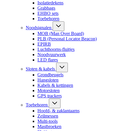
Isolatiedekens
Grabbags
EHBO sets
Toebehoren
Noodsignalen
MOB (Man Over Board)
PLB (Personal Locator Beacon)
EPIRB
Luchthoorns-fluitjes
Noodvuurwerk
LED flares
Sloten & kabels
Grondbeugels
Hangsloten
Kabels & kettingen
Motorsloten
GPS trackers
Toebehoren
Hoofd- & zaklantaarns
Zeilmessen
Multi-tools
Mastbroeken