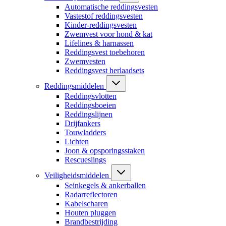
Automatische reddingsvesten
Vastestof reddingsvesten
Kinder-reddingsvesten
Zwemvest voor hond & kat
Lifelines & harnassen
Reddingsvest toebehoren
Zwemvesten
Reddingsvest herlaadsets
Reddingsmiddelen
Reddingsvlotten
Reddingsboeien
Reddingslijnen
Drijfankers
Touwladders
Lichten
Joon & opsporingsstaken
Rescueslings
Veiligheidsmiddelen
Seinkegels & ankerballen
Radarreflectoren
Kabelscharen
Houten pluggen
Brandbestrijding