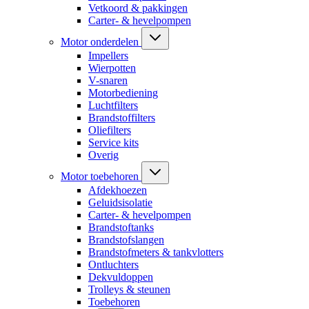
Vetkoord & pakkingen
Carter- & hevelpompen
Motor onderdelen
Impellers
Wierpotten
V-snaren
Motorbediening
Luchtfilters
Brandstoffilters
Oliefilters
Service kits
Overig
Motor toebehoren
Afdekhoezen
Geluidsisolatie
Carter- & hevelpompen
Brandstoftanks
Brandstofslangen
Brandstofmeters & tankvlotters
Ontluchters
Dekvuldoppen
Trolleys & steunen
Toebehoren