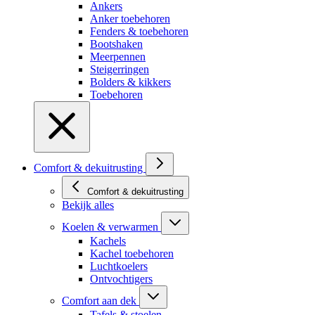
Ankers
Anker toebehoren
Fenders & toebehoren
Bootshaken
Meerpennen
Steigerringen
Bolders & kikkers
Toebehoren
Comfort & dekuitrusting
Comfort & dekuitrusting
Bekijk alles
Koelen & verwarmen
Kachels
Kachel toebehoren
Luchtkoelers
Ontvochtigers
Comfort aan dek
Tafels & stoelen