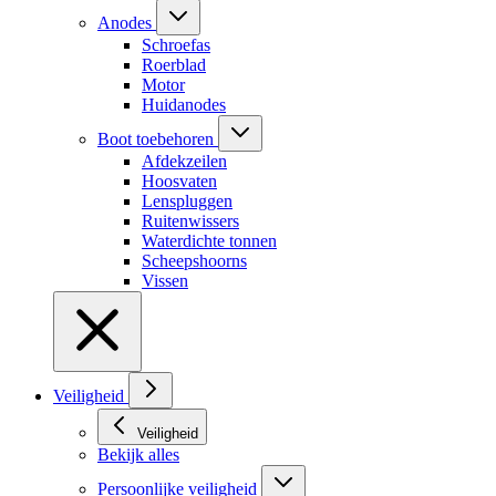
Anodes
Schroefas
Roerblad
Motor
Huidanodes
Boot toebehoren
Afdekzeilen
Hoosvaten
Lenspluggen
Ruitenwissers
Waterdichte tonnen
Scheepshoorns
Vissen
Veiligheid
Veiligheid
Bekijk alles
Persoonlijke veiligheid