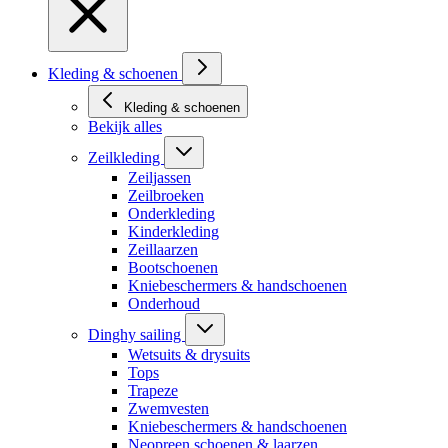
Kleding & schoenen
Kleding & schoenen
Bekijk alles
Zeilkleding
Zeiljassen
Zeilbroeken
Onderkleding
Kinderkleding
Zeillaarzen
Bootschoenen
Kniebeschermers & handschoenen
Onderhoud
Dinghy sailing
Wetsuits & drysuits
Tops
Trapeze
Zwemvesten
Kniebeschermers & handschoenen
Neopreen schoenen & laarzen