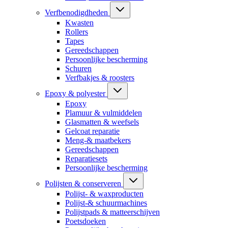
Verfbenodigdheden
Kwasten
Rollers
Tapes
Gereedschappen
Persoonlijke bescherming
Schuren
Verfbakjes & roosters
Epoxy & polyester
Epoxy
Plamuur & vulmiddelen
Glasmatten & weefsels
Gelcoat reparatie
Meng-& maatbekers
Gereedschappen
Reparatiesets
Persoonlijke bescherming
Polijsten & conserveren
Polijst- & waxproducten
Polijst-& schuurmachines
Polijstpads & matteerschijven
Poetsdoeken