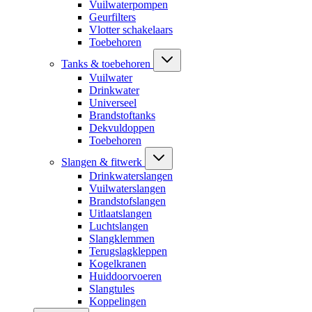
Vuilwaterpompen
Geurfilters
Vlotter schakelaars
Toebehoren
Tanks & toebehoren
Vuilwater
Drinkwater
Universeel
Brandstoftanks
Dekvuldoppen
Toebehoren
Slangen & fitwerk
Drinkwaterslangen
Vuilwaterslangen
Brandstofslangen
Uitlaatslangen
Luchtslangen
Slangklemmen
Terugslagkleppen
Kogelkranen
Huiddoorvoeren
Slangtules
Koppelingen