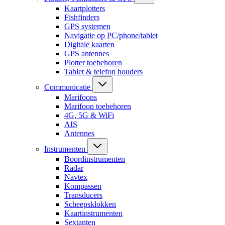
Kaartplotters
Fishfinders
GPS systemen
Navigatie op PC/phone/tablet
Digitale kaarten
GPS antennes
Plotter toebehoren
Tablet & telefon houders
Communicatie
Marifoons
Marifoon toebehoren
4G, 5G & WiFi
AIS
Antennes
Instrumenten
Boordinstrumenten
Radar
Navtex
Kompassen
Transducers
Scheepsklokken
Kaartinstrumenten
Sextanten