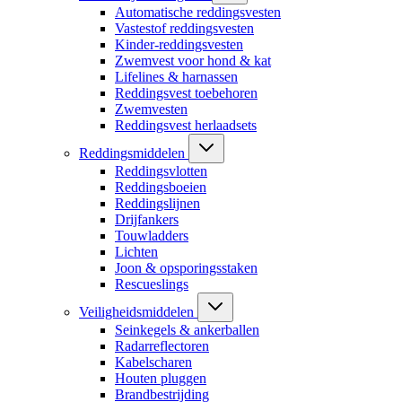
Automatische reddingsvesten
Vastestof reddingsvesten
Kinder-reddingsvesten
Zwemvest voor hond & kat
Lifelines & harnassen
Reddingsvest toebehoren
Zwemvesten
Reddingsvest herlaadsets
Reddingsmiddelen
Reddingsvlotten
Reddingsboeien
Reddingslijnen
Drijfankers
Touwladders
Lichten
Joon & opsporingsstaken
Rescueslings
Veiligheidsmiddelen
Seinkegels & ankerballen
Radarreflectoren
Kabelscharen
Houten pluggen
Brandbestrijding