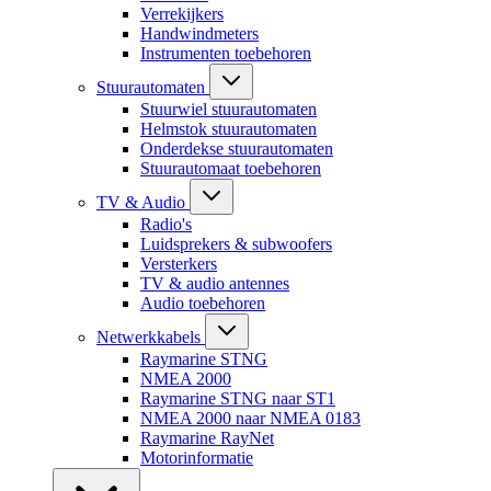
Verrekijkers
Handwindmeters
Instrumenten toebehoren
Stuurautomaten
Stuurwiel stuurautomaten
Helmstok stuurautomaten
Onderdekse stuurautomaten
Stuurautomaat toebehoren
TV & Audio
Radio's
Luidsprekers & subwoofers
Versterkers
TV & audio antennes
Audio toebehoren
Netwerkkabels
Raymarine STNG
NMEA 2000
Raymarine STNG naar ST1
NMEA 2000 naar NMEA 0183
Raymarine RayNet
Motorinformatie