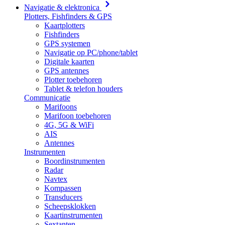
Navigatie & elektronica
Plotters, Fishfinders & GPS
Kaartplotters
Fishfinders
GPS systemen
Navigatie op PC/phone/tablet
Digitale kaarten
GPS antennes
Plotter toebehoren
Tablet & telefon houders
Communicatie
Marifoons
Marifoon toebehoren
4G, 5G & WiFi
AIS
Antennes
Instrumenten
Boordinstrumenten
Radar
Navtex
Kompassen
Transducers
Scheepsklokken
Kaartinstrumenten
Sextanten