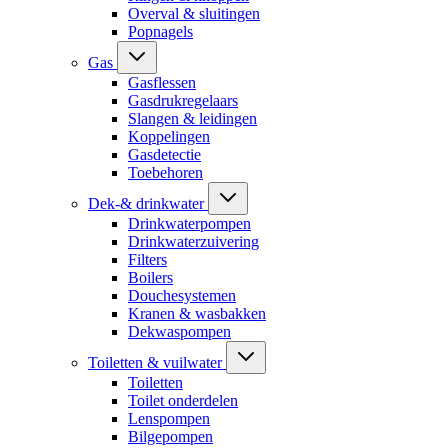
Overval & sluitingen
Popnagels
Gas
Gasflessen
Gasdrukregelaars
Slangen & leidingen
Koppelingen
Gasdetectie
Toebehoren
Dek-& drinkwater
Drinkwaterpompen
Drinkwaterzuivering
Filters
Boilers
Douchesystemen
Kranen & wasbakken
Dekwaspompen
Toiletten & vuilwater
Toiletten
Toilet onderdelen
Lenspompen
Bilgepompen