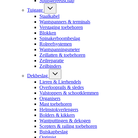
Splitsgereedschap
Tuigage
Staalkabel
Wantspanners & terminals
Verstaging toebehoren
Blokken
Spinakerboombeslag
Rolreefsystemen
Wantspanningsmeter
Zeillatten & toebehoren
Zeilreparatie
Zeilbinders
Dekbeslag
Lieren & Lierhendels
Overlooprails & sledes
Valstoppers & schootklemmen
Organisers
Mast toebehoren
Helmstokverlengers
Bolders & kikkers
Wantputtingen & dekogen
Scepters & railing toebehoren
Buiskapbeslag
Optimist