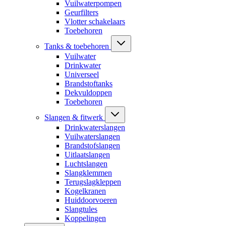
Vuilwaterpompen
Geurfilters
Vlotter schakelaars
Toebehoren
Tanks & toebehoren
Vuilwater
Drinkwater
Universeel
Brandstoftanks
Dekvuldoppen
Toebehoren
Slangen & fitwerk
Drinkwaterslangen
Vuilwaterslangen
Brandstofslangen
Uitlaatslangen
Luchtslangen
Slangklemmen
Terugslagkleppen
Kogelkranen
Huiddoorvoeren
Slangtules
Koppelingen