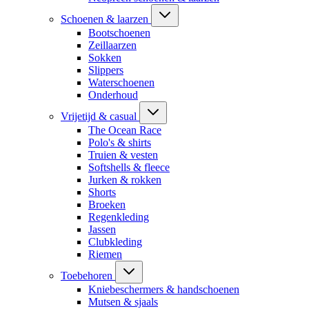
Schoenen & laarzen
Bootschoenen
Zeillaarzen
Sokken
Slippers
Waterschoenen
Onderhoud
Vrijetijd & casual
The Ocean Race
Polo's & shirts
Truien & vesten
Softshells & fleece
Jurken & rokken
Shorts
Broeken
Regenkleding
Jassen
Clubkleding
Riemen
Toebehoren
Kniebeschermers & handschoenen
Mutsen & sjaals