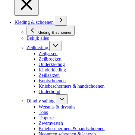
Kleding & schoenen
Kleding & schoenen
Bekijk alles
Zeilkleding
Zeiljassen
Zeilbroeken
Onderkleding
Kinderkleding
Zeillaarzen
Bootschoenen
Kniebeschermers & handschoenen
Onderhoud
Dinghy sailing
Wetsuits & drysuits
Tops
Trapeze
Zwemvesten
Kniebeschermers & handschoenen
Neopreen schoenen & laarzen