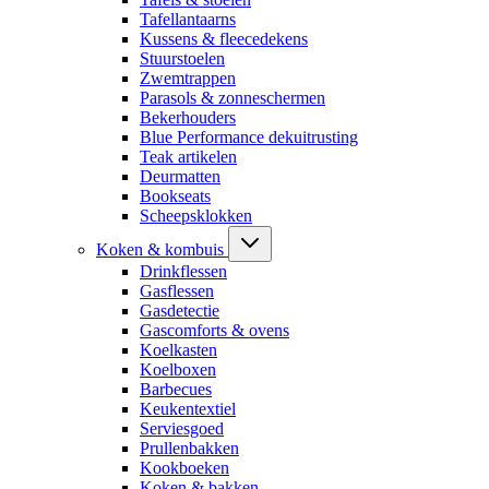
Tafellantaarns
Kussens & fleecedekens
Stuurstoelen
Zwemtrappen
Parasols & zonneschermen
Bekerhouders
Blue Performance dekuitrusting
Teak artikelen
Deurmatten
Bookseats
Scheepsklokken
Koken & kombuis
Drinkflessen
Gasflessen
Gasdetectie
Gascomforts & ovens
Koelkasten
Koelboxen
Barbecues
Keukentextiel
Serviesgoed
Prullenbakken
Kookboeken
Koken & bakken