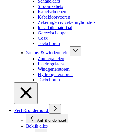
Schakelaars
Stroomkabels
Kabelschoenen
Kabeldoorvoeren
Zekeringen & zekeringhouders
Installatiemateriaal
Gereedschappen
Coax
Toebehoren
Zonne- & windenergie
Zonnepanelen
Laadregelaars
Windgeneratoren
Hydro generatoren
Toebehoren
Verf & onderhoud
Verf & onderhoud
Bekijk alles