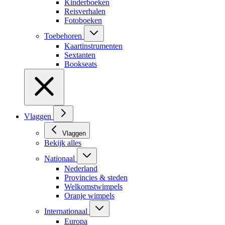
Kinderboeken
Reisverhalen
Fotoboeken
Toebehoren
Kaartinstrumenten
Sextanten
Bookseats
Vlaggen
Vlaggen
Bekijk alles
Nationaal
Nederland
Provincies & steden
Welkomstwimpels
Oranje wimpels
Internationaal
Europa