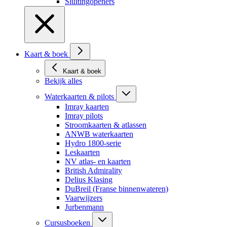
Sluitingopeners
Kaart & boek
Kaart & boek
Bekijk alles
Waterkaarten & pilots
Imray kaarten
Imray pilots
Stroomkaarten & atlassen
ANWB waterkaarten
Hydro 1800-serie
Leskaarten
NV atlas- en kaarten
British Admirality
Delius Klasing
DuBreil (Franse binnenwateren)
Vaarwijzers
Jurbenmann
Cursusboeken