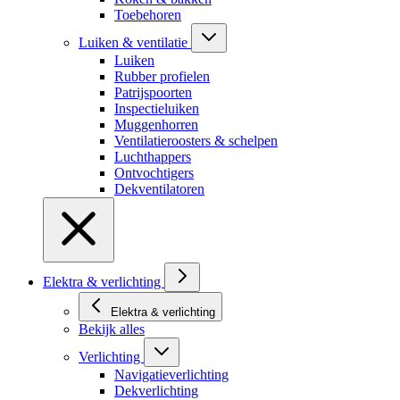
Toebehoren
Luiken & ventilatie
Luiken
Rubber profielen
Patrijspoorten
Inspectieluiken
Muggenhorren
Ventilatieroosters & schelpen
Luchthappers
Ontvochtigers
Dekventilatoren
Elektra & verlichting
Elektra & verlichting
Bekijk alles
Verlichting
Navigatieverlichting
Dekverlichting