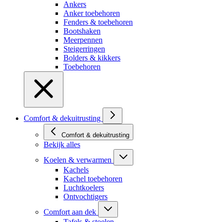
Ankers
Anker toebehoren
Fenders & toebehoren
Bootshaken
Meerpennen
Steigerringen
Bolders & kikkers
Toebehoren
Comfort & dekuitrusting
Comfort & dekuitrusting
Bekijk alles
Koelen & verwarmen
Kachels
Kachel toebehoren
Luchtkoelers
Ontvochtigers
Comfort aan dek
Tafels & stoelen