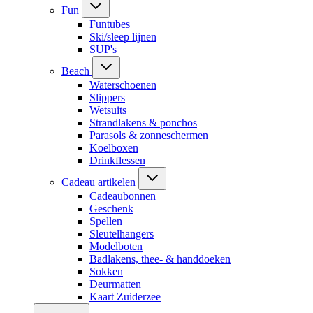
Fun
Funtubes
Ski/sleep lijnen
SUP's
Beach
Waterschoenen
Slippers
Wetsuits
Strandlakens & ponchos
Parasols & zonneschermen
Koelboxen
Drinkflessen
Cadeau artikelen
Cadeaubonnen
Geschenk
Spellen
Sleutelhangers
Modelboten
Badlakens, thee- & handdoeken
Sokken
Deurmatten
Kaart Zuiderzee