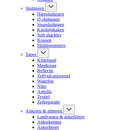
Sluitingen
Harpsluitingen
D-sluitingen
Snapsluitingen
Karabijnhaken
Soft shackles
Kousen
Sluitingopeners
Tapes
Klitteband
Mastkraag
Reflectie
Zelfvulcaniserend
Waterlijn
Nitto
Antislip
Textiel
Zeilreparatie
Ankeren & afmeren
Landvasten & ankerlijnen
Ankerketting
Ankerlieren