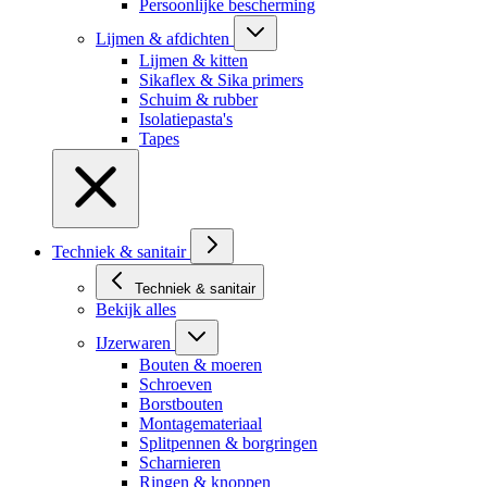
Persoonlijke bescherming
Lijmen & afdichten
Lijmen & kitten
Sikaflex & Sika primers
Schuim & rubber
Isolatiepasta's
Tapes
Techniek & sanitair
Techniek & sanitair
Bekijk alles
IJzerwaren
Bouten & moeren
Schroeven
Borstbouten
Montagemateriaal
Splitpennen & borgringen
Scharnieren
Ringen & knoppen