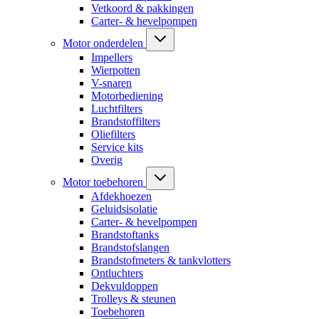
Vetkoord & pakkingen
Carter- & hevelpompen
Motor onderdelen
Impellers
Wierpotten
V-snaren
Motorbediening
Luchtfilters
Brandstoffilters
Oliefilters
Service kits
Overig
Motor toebehoren
Afdekhoezen
Geluidsisolatie
Carter- & hevelpompen
Brandstoftanks
Brandstofslangen
Brandstofmeters & tankvlotters
Ontluchters
Dekvuldoppen
Trolleys & steunen
Toebehoren