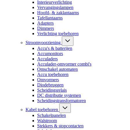
Interieurverlichting
Vervangingslampen
Hoofd- & zaklantaarns
Tafellantaarns
Adapters
Dimmers
Verlichting toebehoren
Stroomvoorziening
Accu's & batterijen
Accumonitors
Acculaders
Acculader-omvormer combi's
Omschakel automaten
Accu toebehoren
Omvormers
Diodebruggen
Scheidingsrelais
DC distributie systemen
Scheidingstransformatoren
Kabel toebehoren
Schakelpanelen
Walstroom
Stekkers & stopcontacten