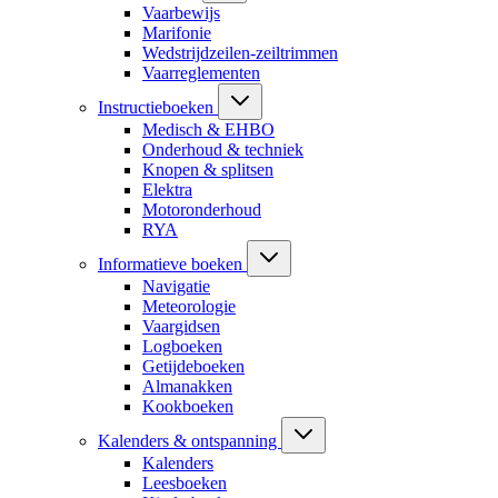
Vaarbewijs
Marifonie
Wedstrijdzeilen-zeiltrimmen
Vaarreglementen
Instructieboeken
Medisch & EHBO
Onderhoud & techniek
Knopen & splitsen
Elektra
Motoronderhoud
RYA
Informatieve boeken
Navigatie
Meteorologie
Vaargidsen
Logboeken
Getijdeboeken
Almanakken
Kookboeken
Kalenders & ontspanning
Kalenders
Leesboeken