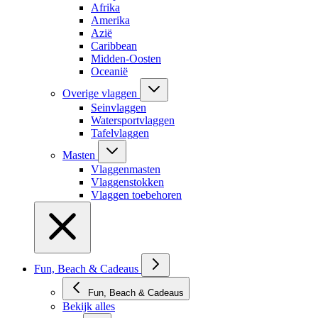
Afrika
Amerika
Azië
Caribbean
Midden-Oosten
Oceanië
Overige vlaggen
Seinvlaggen
Watersportvlaggen
Tafelvlaggen
Masten
Vlaggenmasten
Vlaggenstokken
Vlaggen toebehoren
Fun, Beach & Cadeaus
Fun, Beach & Cadeaus
Bekijk alles