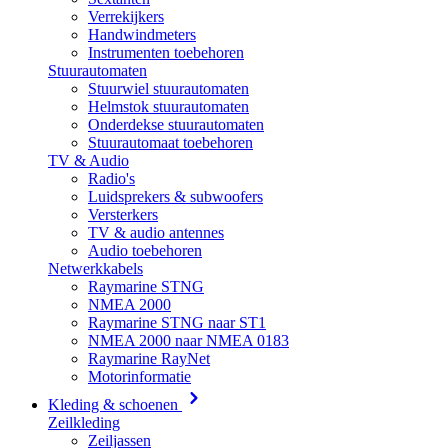
Verrekijkers
Handwindmeters
Instrumenten toebehoren
Stuurautomaten
Stuurwiel stuurautomaten
Helmstok stuurautomaten
Onderdekse stuurautomaten
Stuurautomaat toebehoren
TV & Audio
Radio's
Luidsprekers & subwoofers
Versterkers
TV & audio antennes
Audio toebehoren
Netwerkkabels
Raymarine STNG
NMEA 2000
Raymarine STNG naar ST1
NMEA 2000 naar NMEA 0183
Raymarine RayNet
Motorinformatie
Kleding & schoenen
Zeilkleding
Zeiljassen