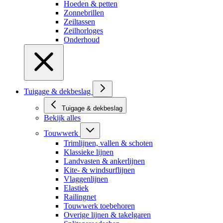
Hoeden & petten
Zonnebrillen
Zeiltassen
Zeilhorloges
Onderhoud
Tuigage & dekbeslag
Tuigage & dekbeslag
Bekijk alles
Touwwerk
Trimlijnen, vallen & schoten
Klassieke lijnen
Landvasten & ankerlijnen
Kite- & windsurflijnen
Vlaggenlijnen
Elastiek
Railingnet
Touwwerk toebehoren
Overige lijnen & takelgaren