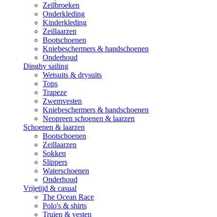
Zeilbroeken
Onderkleding
Kinderkleding
Zeillaarzen
Bootschoenen
Kniebeschermers & handschoenen
Onderhoud
Dinghy sailing
Wetsuits & drysuits
Tops
Trapeze
Zwemvesten
Kniebeschermers & handschoenen
Neopreen schoenen & laarzen
Schoenen & laarzen
Bootschoenen
Zeillaarzen
Sokken
Slippers
Waterschoenen
Onderhoud
Vrijetijd & casual
The Ocean Race
Polo's & shirts
Truien & vesten