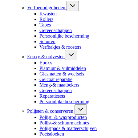
Verfbenodigdheden
Kwasten
Rollers
Tapes
Gereedschappen
Persoonlijke bescherming
Schuren
Verfbakjes & roosters
Epoxy & polyester
Epoxy
Plamuur & vulmiddelen
Glasmatten & weefsels
Gelcoat reparatie
Meng-& maatbekers
Gereedschappen
Reparatiesets
Persoonlijke bescherming
Polijsten & conserveren
Polijst- & waxproducten
Polijst-& schuurmachines
Polijstpads & matteerschijven
Poetsdoeken