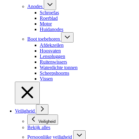
Anodes
Schroefas
Roerblad
Motor
Huidanodes
Boot toebehoren
Afdekzeilen
Hoosvaten
Lenspluggen
Ruitenwissers
Waterdichte tonnen
Scheepshoorns
Vissen
Veiligheid
Veiligheid
Bekijk alles
Persoonlijke veiligheid