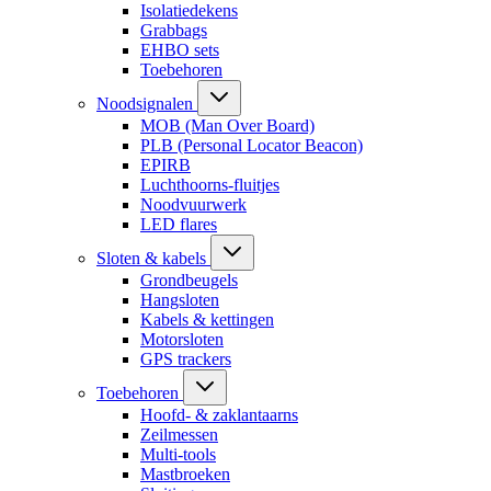
Isolatiedekens
Grabbags
EHBO sets
Toebehoren
Noodsignalen
MOB (Man Over Board)
PLB (Personal Locator Beacon)
EPIRB
Luchthoorns-fluitjes
Noodvuurwerk
LED flares
Sloten & kabels
Grondbeugels
Hangsloten
Kabels & kettingen
Motorsloten
GPS trackers
Toebehoren
Hoofd- & zaklantaarns
Zeilmessen
Multi-tools
Mastbroeken