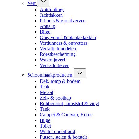
Verf
Antifoulings
Jachtlakken
Primers & grondverven
Antislip
Bilge
Olie, vernis & blanke lakken
Verdunners & ontvetters
Verfafbijtmiddelen
Roestbescherming
Waterlijnverf
Verf additieven
Schoonmaakproducten
Dek, romp & bodem
Teak
Metaal
Zeil- & bootkap
Rubberboot, kunststof & vinyl
Tank
Camper & Caravan, Home
Bilge
Toilet
Winter onderhoud
Putsen, stelen & borstels