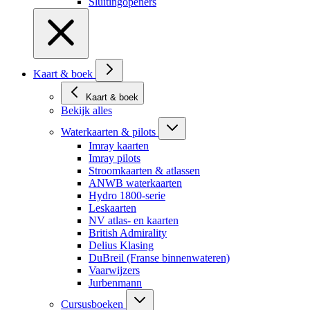
Sluitingopeners
Kaart & boek
Kaart & boek
Bekijk alles
Waterkaarten & pilots
Imray kaarten
Imray pilots
Stroomkaarten & atlassen
ANWB waterkaarten
Hydro 1800-serie
Leskaarten
NV atlas- en kaarten
British Admirality
Delius Klasing
DuBreil (Franse binnenwateren)
Vaarwijzers
Jurbenmann
Cursusboeken