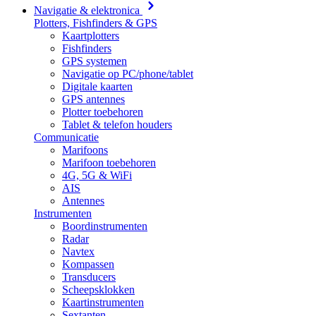
Navigatie & elektronica
Plotters, Fishfinders & GPS
Kaartplotters
Fishfinders
GPS systemen
Navigatie op PC/phone/tablet
Digitale kaarten
GPS antennes
Plotter toebehoren
Tablet & telefon houders
Communicatie
Marifoons
Marifoon toebehoren
4G, 5G & WiFi
AIS
Antennes
Instrumenten
Boordinstrumenten
Radar
Navtex
Kompassen
Transducers
Scheepsklokken
Kaartinstrumenten
Sextanten