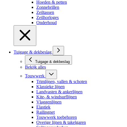
Hoeden & petten
Zonnebrillen
Zeiltassen
Zeilhorloges
Onderhoud
Tuigage & dekbeslag
Tuigage & dekbeslag
Bekijk alles
Touwwerk
Trimlijnen, vallen & schoten
Klassieke lijnen
Landvasten & ankerlijnen
Kite- & windsurflijnen
Vlaggenlijnen
Elastiek
Railingnet
Touwwerk toebehoren
Overige lijnen & takelgaren