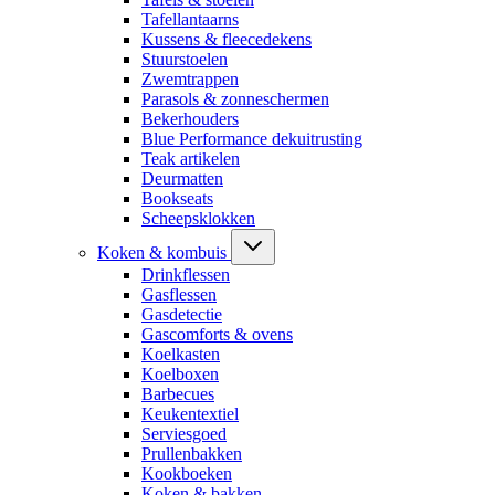
Tafellantaarns
Kussens & fleecedekens
Stuurstoelen
Zwemtrappen
Parasols & zonneschermen
Bekerhouders
Blue Performance dekuitrusting
Teak artikelen
Deurmatten
Bookseats
Scheepsklokken
Koken & kombuis
Drinkflessen
Gasflessen
Gasdetectie
Gascomforts & ovens
Koelkasten
Koelboxen
Barbecues
Keukentextiel
Serviesgoed
Prullenbakken
Kookboeken
Koken & bakken