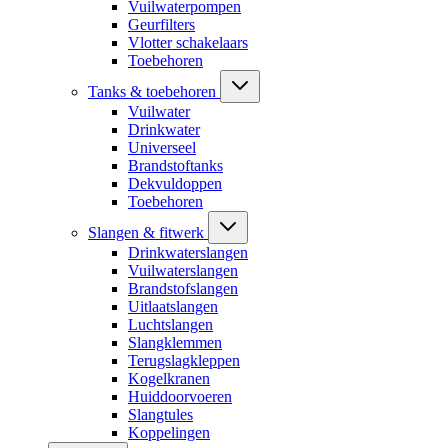
Vuilwaterpompen
Geurfilters
Vlotter schakelaars
Toebehoren
Tanks & toebehoren
Vuilwater
Drinkwater
Universeel
Brandstoftanks
Dekvuldoppen
Toebehoren
Slangen & fitwerk
Drinkwaterslangen
Vuilwaterslangen
Brandstofslangen
Uitlaatslangen
Luchtslangen
Slangklemmen
Terugslagkleppen
Kogelkranen
Huiddoorvoeren
Slangtules
Koppelingen