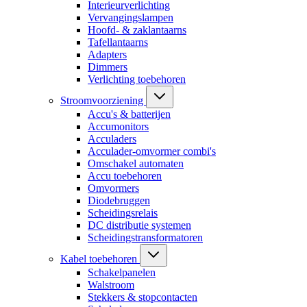
Interieurverlichting
Vervangingslampen
Hoofd- & zaklantaarns
Tafellantaarns
Adapters
Dimmers
Verlichting toebehoren
Stroomvoorziening
Accu's & batterijen
Accumonitors
Acculaders
Acculader-omvormer combi's
Omschakel automaten
Accu toebehoren
Omvormers
Diodebruggen
Scheidingsrelais
DC distributie systemen
Scheidingstransformatoren
Kabel toebehoren
Schakelpanelen
Walstroom
Stekkers & stopcontacten