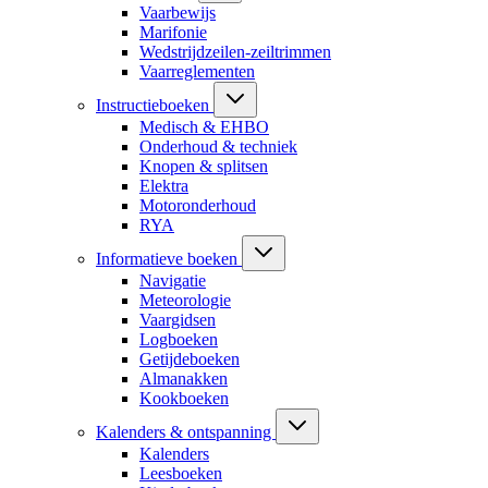
Vaarbewijs
Marifonie
Wedstrijdzeilen-zeiltrimmen
Vaarreglementen
Instructieboeken
Medisch & EHBO
Onderhoud & techniek
Knopen & splitsen
Elektra
Motoronderhoud
RYA
Informatieve boeken
Navigatie
Meteorologie
Vaargidsen
Logboeken
Getijdeboeken
Almanakken
Kookboeken
Kalenders & ontspanning
Kalenders
Leesboeken