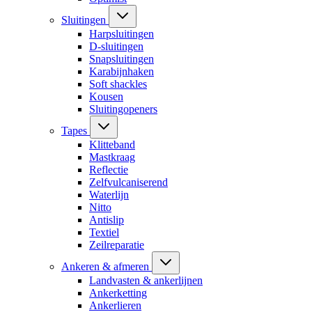
Sluitingen
Harpsluitingen
D-sluitingen
Snapsluitingen
Karabijnhaken
Soft shackles
Kousen
Sluitingopeners
Tapes
Klitteband
Mastkraag
Reflectie
Zelfvulcaniserend
Waterlijn
Nitto
Antislip
Textiel
Zeilreparatie
Ankeren & afmeren
Landvasten & ankerlijnen
Ankerketting
Ankerlieren