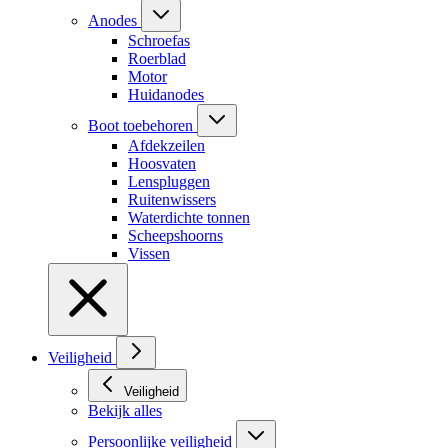
Anodes
Schroefas
Roerblad
Motor
Huidanodes
Boot toebehoren
Afdekzeilen
Hoosvaten
Lenspluggen
Ruitenwissers
Waterdichte tonnen
Scheepshoorns
Vissen
Veiligheid
Veiligheid
Bekijk alles
Persoonlijke veiligheid