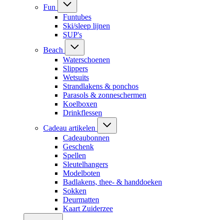
Fun
Funtubes
Ski/sleep lijnen
SUP's
Beach
Waterschoenen
Slippers
Wetsuits
Strandlakens & ponchos
Parasols & zonneschermen
Koelboxen
Drinkflessen
Cadeau artikelen
Cadeaubonnen
Geschenk
Spellen
Sleutelhangers
Modelboten
Badlakens, thee- & handdoeken
Sokken
Deurmatten
Kaart Zuiderzee