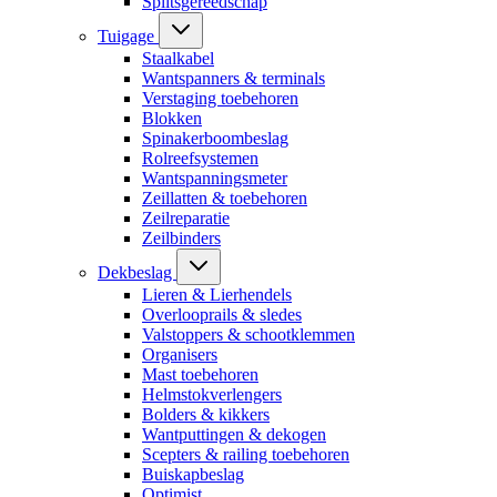
Splitsgereedschap
Tuigage
Staalkabel
Wantspanners & terminals
Verstaging toebehoren
Blokken
Spinakerboombeslag
Rolreefsystemen
Wantspanningsmeter
Zeillatten & toebehoren
Zeilreparatie
Zeilbinders
Dekbeslag
Lieren & Lierhendels
Overlooprails & sledes
Valstoppers & schootklemmen
Organisers
Mast toebehoren
Helmstokverlengers
Bolders & kikkers
Wantputtingen & dekogen
Scepters & railing toebehoren
Buiskapbeslag
Optimist