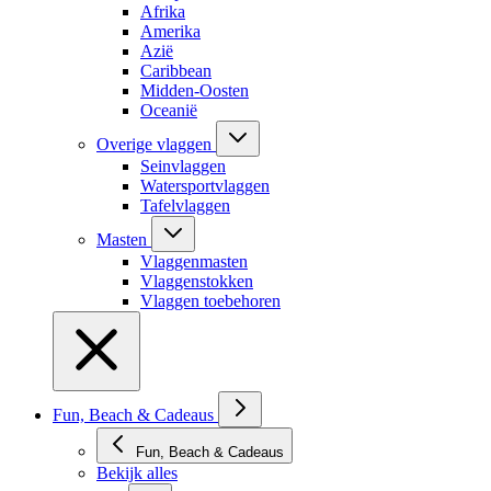
Afrika
Amerika
Azië
Caribbean
Midden-Oosten
Oceanië
Overige vlaggen
Seinvlaggen
Watersportvlaggen
Tafelvlaggen
Masten
Vlaggenmasten
Vlaggenstokken
Vlaggen toebehoren
Fun, Beach & Cadeaus
Fun, Beach & Cadeaus
Bekijk alles