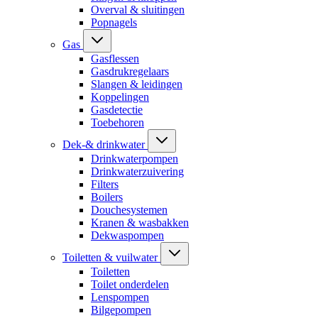
Overval & sluitingen
Popnagels
Gas
Gasflessen
Gasdrukregelaars
Slangen & leidingen
Koppelingen
Gasdetectie
Toebehoren
Dek-& drinkwater
Drinkwaterpompen
Drinkwaterzuivering
Filters
Boilers
Douchesystemen
Kranen & wasbakken
Dekwaspompen
Toiletten & vuilwater
Toiletten
Toilet onderdelen
Lenspompen
Bilgepompen