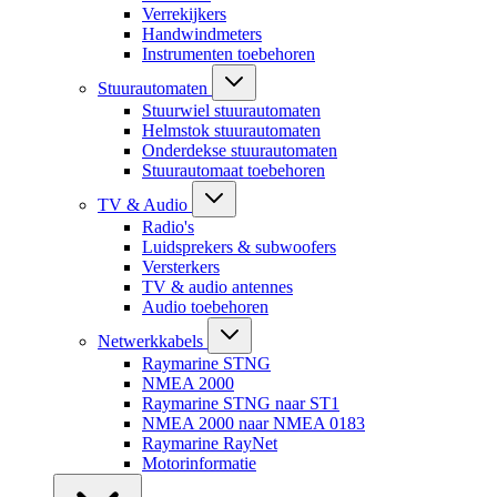
Verrekijkers
Handwindmeters
Instrumenten toebehoren
Stuurautomaten
Stuurwiel stuurautomaten
Helmstok stuurautomaten
Onderdekse stuurautomaten
Stuurautomaat toebehoren
TV & Audio
Radio's
Luidsprekers & subwoofers
Versterkers
TV & audio antennes
Audio toebehoren
Netwerkkabels
Raymarine STNG
NMEA 2000
Raymarine STNG naar ST1
NMEA 2000 naar NMEA 0183
Raymarine RayNet
Motorinformatie