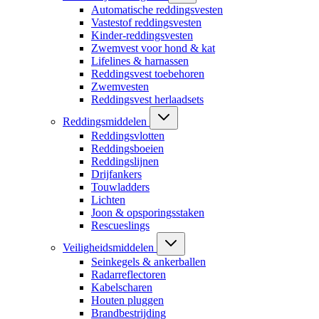
Automatische reddingsvesten
Vastestof reddingsvesten
Kinder-reddingsvesten
Zwemvest voor hond & kat
Lifelines & harnassen
Reddingsvest toebehoren
Zwemvesten
Reddingsvest herlaadsets
Reddingsmiddelen
Reddingsvlotten
Reddingsboeien
Reddingslijnen
Drijfankers
Touwladders
Lichten
Joon & opsporingsstaken
Rescueslings
Veiligheidsmiddelen
Seinkegels & ankerballen
Radarreflectoren
Kabelscharen
Houten pluggen
Brandbestrijding