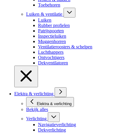
Toebehoren
Luiken & ventilatie
Luiken
Rubber profielen
Patrijspoorten
Inspectieluiken
Muggenhorren
Ventilatieroosters & schelpen
Luchthappers
Ontvochtigers
Dekventilatoren
Elektra & verlichting
Elektra & verlichting
Bekijk alles
Verlichting
Navigatieverlichting
Dekverlichting