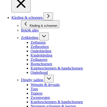
Kleding & schoenen
Kleding & schoenen
Bekijk alles
Zeilkleding
Zeiljassen
Zeilbroeken
Onderkleding
Kinderkleding
Zeillaarzen
Bootschoenen
Kniebeschermers & handschoenen
Onderhoud
Dinghy sailing
Wetsuits & drysuits
Tops
Trapeze
Zwemvesten
Kniebeschermers & handschoenen
Neopreen schoenen & laarzen