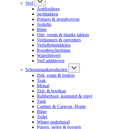
Verf
Antifoulings
Jachtlakken
Primers & grondverven
Antislip
Bilge
Olie, vernis & blanke lakken
Verdunners & ontvetters
Verfafbijtmiddelen
Roestbescherming
Waterlijnverf
Verf additieven
Schoonmaakproducten
Dek, romp & bodem
Teak
Metaal
Zeil- & bootkap
Rubberboot, kunststof & vinyl
Tank
Camper & Caravan, Home
Bilge
Toilet
Winter onderhoud
Putsen, stelen & borstels