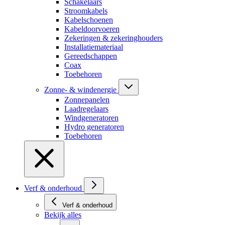
Schakelaars
Stroomkabels
Kabelschoenen
Kabeldoorvoeren
Zekeringen & zekeringhouders
Installatiemateriaal
Gereedschappen
Coax
Toebehoren
Zonne- & windenergie
Zonnepanelen
Laadregelaars
Windgeneratoren
Hydro generatoren
Toebehoren
Verf & onderhoud
Verf & onderhoud
Bekijk alles