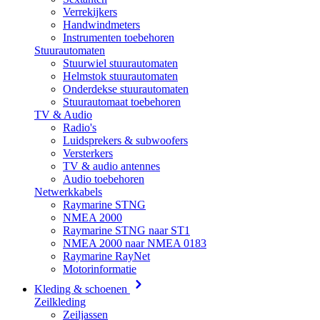
Verrekijkers
Handwindmeters
Instrumenten toebehoren
Stuurautomaten
Stuurwiel stuurautomaten
Helmstok stuurautomaten
Onderdekse stuurautomaten
Stuurautomaat toebehoren
TV & Audio
Radio's
Luidsprekers & subwoofers
Versterkers
TV & audio antennes
Audio toebehoren
Netwerkkabels
Raymarine STNG
NMEA 2000
Raymarine STNG naar ST1
NMEA 2000 naar NMEA 0183
Raymarine RayNet
Motorinformatie
Kleding & schoenen
Zeilkleding
Zeiljassen