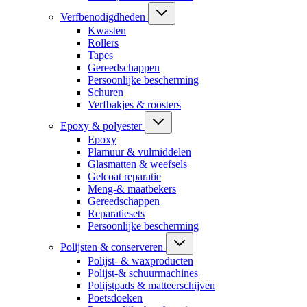
Verfbenodigdheden
Kwasten
Rollers
Tapes
Gereedschappen
Persoonlijke bescherming
Schuren
Verfbakjes & roosters
Epoxy & polyester
Epoxy
Plamuur & vulmiddelen
Glasmatten & weefsels
Gelcoat reparatie
Meng-& maatbekers
Gereedschappen
Reparatiesets
Persoonlijke bescherming
Polijsten & conserveren
Polijst- & waxproducten
Polijst-& schuurmachines
Polijstpads & matteerschijven
Poetsdoeken