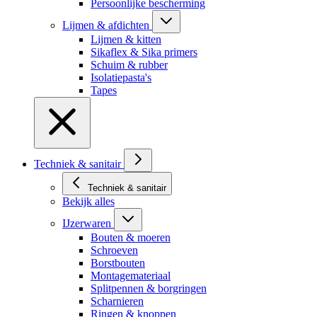
Persoonlijke bescherming
Lijmen & afdichten
Lijmen & kitten
Sikaflex & Sika primers
Schuim & rubber
Isolatiepasta's
Tapes
Techniek & sanitair
Techniek & sanitair
Bekijk alles
IJzerwaren
Bouten & moeren
Schroeven
Borstbouten
Montagemateriaal
Splitpennen & borgringen
Scharnieren
Ringen & knoppen