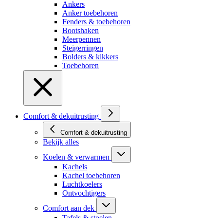
Ankers
Anker toebehoren
Fenders & toebehoren
Bootshaken
Meerpennen
Steigerringen
Bolders & kikkers
Toebehoren
Comfort & dekuitrusting
Comfort & dekuitrusting
Bekijk alles
Koelen & verwarmen
Kachels
Kachel toebehoren
Luchtkoelers
Ontvochtigers
Comfort aan dek
Tafels & stoelen