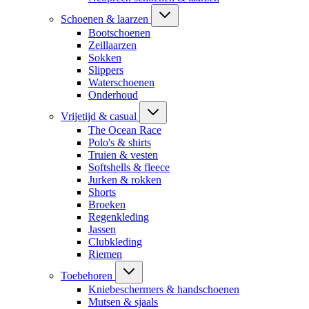
Schoenen & laarzen
Bootschoenen
Zeillaarzen
Sokken
Slippers
Waterschoenen
Onderhoud
Vrijetijd & casual
The Ocean Race
Polo's & shirts
Truien & vesten
Softshells & fleece
Jurken & rokken
Shorts
Broeken
Regenkleding
Jassen
Clubkleding
Riemen
Toebehoren
Kniebeschermers & handschoenen
Mutsen & sjaals