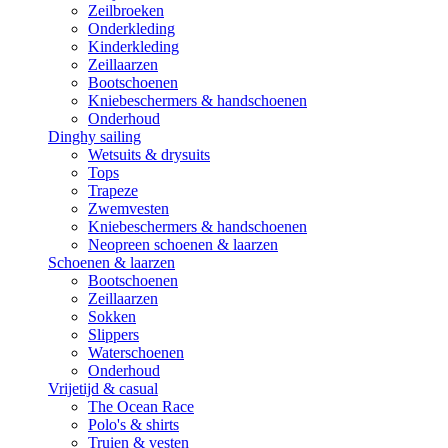
Zeilbroeken
Onderkleding
Kinderkleding
Zeillaarzen
Bootschoenen
Kniebeschermers & handschoenen
Onderhoud
Dinghy sailing
Wetsuits & drysuits
Tops
Trapeze
Zwemvesten
Kniebeschermers & handschoenen
Neopreen schoenen & laarzen
Schoenen & laarzen
Bootschoenen
Zeillaarzen
Sokken
Slippers
Waterschoenen
Onderhoud
Vrijetijd & casual
The Ocean Race
Polo's & shirts
Truien & vesten