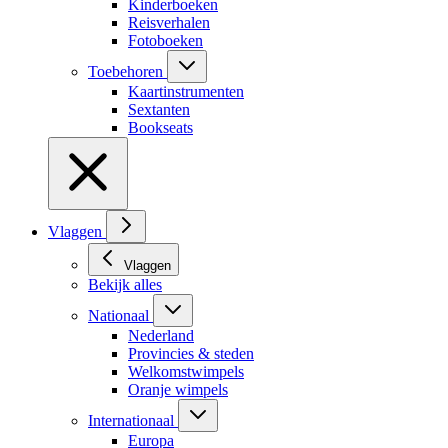
Kinderboeken
Reisverhalen
Fotoboeken
Toebehoren
Kaartinstrumenten
Sextanten
Bookseats
Vlaggen
Vlaggen
Bekijk alles
Nationaal
Nederland
Provincies & steden
Welkomstwimpels
Oranje wimpels
Internationaal
Europa