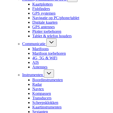
Kaartplotters
Fishfinders
GPS systemen
Navigatie op PC/phone/tablet
Digitale kaarten
GPS antennes
Plotter toebehoren
Tablet & telefon houders
Communicatie
Marifoons
Marifoon toebehoren
4G, 5G & WiFi
AIS
Antennes
Instrumenten
Boordinstrumenten
Radar
Navtex
Kompassen
Transducers
Scheepsklokken
Kaartinstrumenten
Sextanten