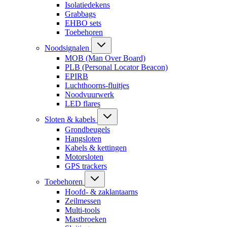
Isolatiedekens
Grabbags
EHBO sets
Toebehoren
Noodsignalen
MOB (Man Over Board)
PLB (Personal Locator Beacon)
EPIRB
Luchthoorns-fluitjes
Noodvuurwerk
LED flares
Sloten & kabels
Grondbeugels
Hangsloten
Kabels & kettingen
Motorsloten
GPS trackers
Toebehoren
Hoofd- & zaklantaarns
Zeilmessen
Multi-tools
Mastbroeken