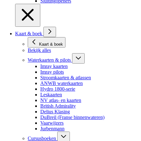
Sluitingopeners
Kaart & boek
Kaart & boek
Bekijk alles
Waterkaarten & pilots
Imray kaarten
Imray pilots
Stroomkaarten & atlassen
ANWB waterkaarten
Hydro 1800-serie
Leskaarten
NV atlas- en kaarten
British Admirality
Delius Klasing
DuBreil (Franse binnenwateren)
Vaarwijzers
Jurbenmann
Cursusboeken