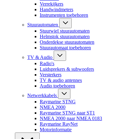
Verrekijkers
Handwindmeters
Instrumenten toebehoren
Stuurautomaten
Stuurwiel stuurautomaten
Helmstok stuurautomaten
Onderdekse stuurautomaten
Stuurautomaat toebehoren
TV & Audio
Radio's
Luidsprekers & subwoofers
Versterkers
TV & audio antennes
Audio toebehoren
Netwerkkabels
Raymarine STNG
NMEA 2000
Raymarine STNG naar ST1
NMEA 2000 naar NMEA 0183
Raymarine RayNet
Motorinformatie