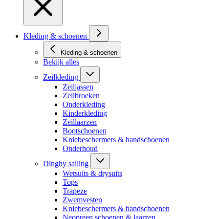
Kleding & schoenen
Kleding & schoenen
Bekijk alles
Zeilkleding
Zeiljassen
Zeilbroeken
Onderkleding
Kinderkleding
Zeillaarzen
Bootschoenen
Kniebeschermers & handschoenen
Onderhoud
Dinghy sailing
Wetsuits & drysuits
Tops
Trapeze
Zwemvesten
Kniebeschermers & handschoenen
Neopreen schoenen & laarzen