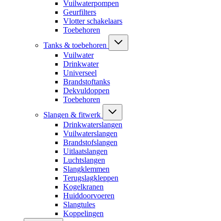
Vuilwaterpompen
Geurfilters
Vlotter schakelaars
Toebehoren
Tanks & toebehoren
Vuilwater
Drinkwater
Universeel
Brandstoftanks
Dekvuldoppen
Toebehoren
Slangen & fitwerk
Drinkwaterslangen
Vuilwaterslangen
Brandstofslangen
Uitlaatslangen
Luchtslangen
Slangklemmen
Terugslagkleppen
Kogelkranen
Huiddoorvoeren
Slangtules
Koppelingen