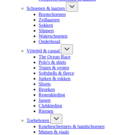
Schoenen & laarzen
Bootschoenen
Zeillaarzen
Sokken
Slippers
Waterschoenen
Onderhoud
Vrijetijd & casual
The Ocean Race
Polo's & shirts
Truien & vesten
Softshells & fleece
Jurken & rokken
Shorts
Broeken
Regenkleding
Jassen
Clubkleding
Riemen
Toebehoren
Kniebeschermers & handschoenen
Mutsen & sjaals