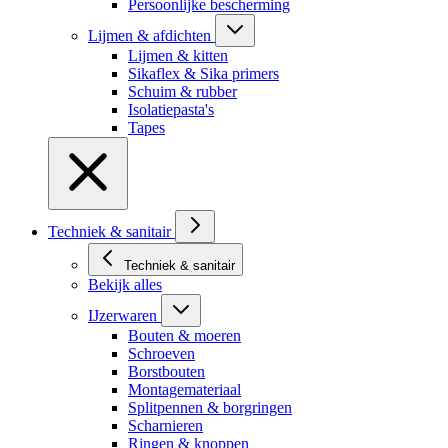
Persoonlijke bescherming
Lijmen & afdichten
Lijmen & kitten
Sikaflex & Sika primers
Schuim & rubber
Isolatiepasta's
Tapes
Techniek & sanitair
Techniek & sanitair
Bekijk alles
IJzerwaren
Bouten & moeren
Schroeven
Borstbouten
Montagemateriaal
Splitpennen & borgringen
Scharnieren
Ringen & knoppen