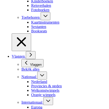
Kinderboeken
Reisverhalen
Fotoboeken
Toebehoren
Kaartinstrumenten
Sextanten
Bookseats
Vlaggen
Vlaggen
Bekijk alles
Nationaal
Nederland
Provincies & steden
Welkomstwimpels
Oranje wimpels
Internationaal
Europa