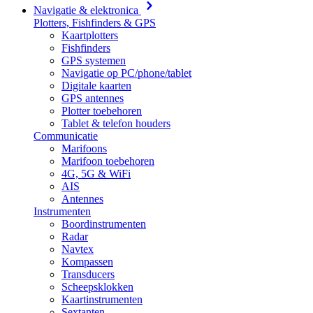
Navigatie & elektronica
Plotters, Fishfinders & GPS
Kaartplotters
Fishfinders
GPS systemen
Navigatie op PC/phone/tablet
Digitale kaarten
GPS antennes
Plotter toebehoren
Tablet & telefon houders
Communicatie
Marifoons
Marifoon toebehoren
4G, 5G & WiFi
AIS
Antennes
Instrumenten
Boordinstrumenten
Radar
Navtex
Kompassen
Transducers
Scheepsklokken
Kaartinstrumenten
Sextanten