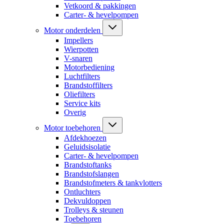
Vetkoord & pakkingen
Carter- & hevelpompen
Motor onderdelen
Impellers
Wierpotten
V-snaren
Motorbediening
Luchtfilters
Brandstoffilters
Oliefilters
Service kits
Overig
Motor toebehoren
Afdekhoezen
Geluidsisolatie
Carter- & hevelpompen
Brandstoftanks
Brandstofslangen
Brandstofmeters & tankvlotters
Ontluchters
Dekvuldoppen
Trolleys & steunen
Toebehoren