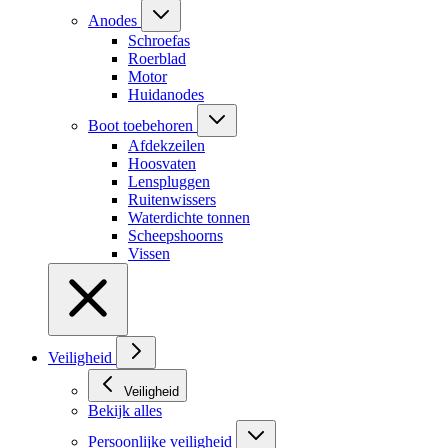
Anodes
Schroefas
Roerblad
Motor
Huidanodes
Boot toebehoren
Afdekzeilen
Hoosvaten
Lenspluggen
Ruitenwissers
Waterdichte tonnen
Scheepshoorns
Vissen
Veiligheid
Veiligheid
Bekijk alles
Persoonlijke veiligheid