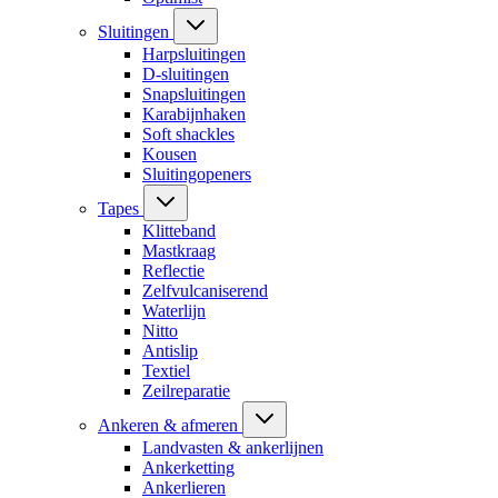
Sluitingen
Harpsluitingen
D-sluitingen
Snapsluitingen
Karabijnhaken
Soft shackles
Kousen
Sluitingopeners
Tapes
Klitteband
Mastkraag
Reflectie
Zelfvulcaniserend
Waterlijn
Nitto
Antislip
Textiel
Zeilreparatie
Ankeren & afmeren
Landvasten & ankerlijnen
Ankerketting
Ankerlieren