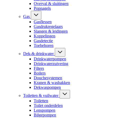
Overval & sluitingen
Popnagels
Gas
Gasflessen
Gasdrukregelaars
Slangen & leidingen
Koppelingen
Gasdetectie
Toebehoren
Dek-& drinkwater
Drinkwaterpompen
Drinkwaterzuivering
Filters
Boilers
Douchesystemen
Kranen & wasbakken
Dekwaspompen
Toiletten & vuilwater
Toiletten
Toilet onderdelen
Lenspompen
Bilgepompen