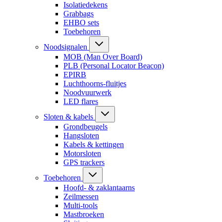
Isolatiedekens
Grabbags
EHBO sets
Toebehoren
Noodsignalen
MOB (Man Over Board)
PLB (Personal Locator Beacon)
EPIRB
Luchthoorns-fluitjes
Noodvuurwerk
LED flares
Sloten & kabels
Grondbeugels
Hangsloten
Kabels & kettingen
Motorsloten
GPS trackers
Toebehoren
Hoofd- & zaklantaarns
Zeilmessen
Multi-tools
Mastbroeken