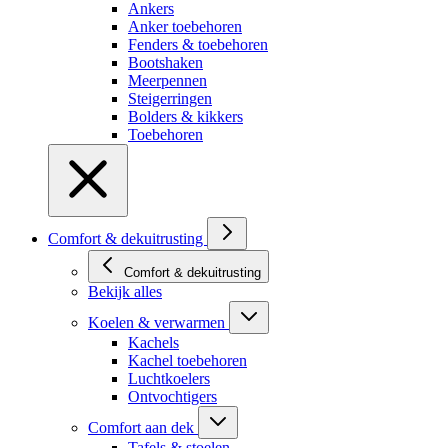
Ankers
Anker toebehoren
Fenders & toebehoren
Bootshaken
Meerpennen
Steigerringen
Bolders & kikkers
Toebehoren
Comfort & dekuitrusting
Comfort & dekuitrusting
Bekijk alles
Koelen & verwarmen
Kachels
Kachel toebehoren
Luchtkoelers
Ontvochtigers
Comfort aan dek
Tafels & stoelen