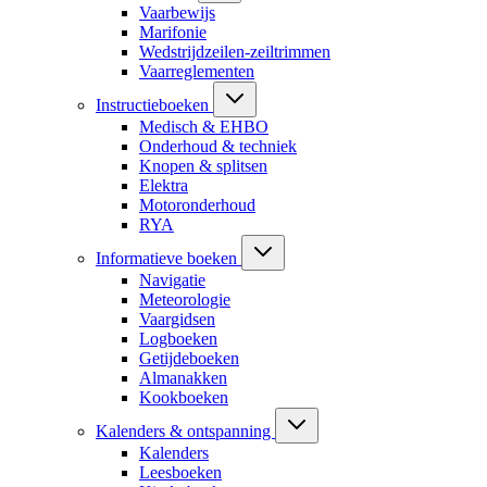
Vaarbewijs
Marifonie
Wedstrijdzeilen-zeiltrimmen
Vaarreglementen
Instructieboeken
Medisch & EHBO
Onderhoud & techniek
Knopen & splitsen
Elektra
Motoronderhoud
RYA
Informatieve boeken
Navigatie
Meteorologie
Vaargidsen
Logboeken
Getijdeboeken
Almanakken
Kookboeken
Kalenders & ontspanning
Kalenders
Leesboeken