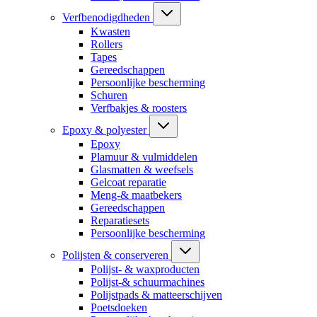
Verfbenodigdheden
Kwasten
Rollers
Tapes
Gereedschappen
Persoonlijke bescherming
Schuren
Verfbakjes & roosters
Epoxy & polyester
Epoxy
Plamuur & vulmiddelen
Glasmatten & weefsels
Gelcoat reparatie
Meng-& maatbekers
Gereedschappen
Reparatiesets
Persoonlijke bescherming
Polijsten & conserveren
Polijst- & waxproducten
Polijst-& schuurmachines
Polijstpads & matteerschijven
Poetsdoeken