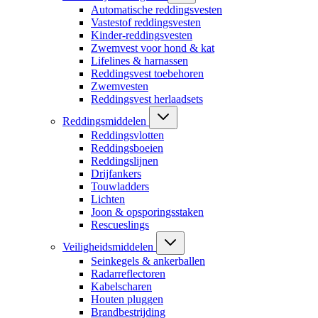
Automatische reddingsvesten
Vastestof reddingsvesten
Kinder-reddingsvesten
Zwemvest voor hond & kat
Lifelines & harnassen
Reddingsvest toebehoren
Zwemvesten
Reddingsvest herlaadsets
Reddingsmiddelen
Reddingsvlotten
Reddingsboeien
Reddingslijnen
Drijfankers
Touwladders
Lichten
Joon & opsporingsstaken
Rescueslings
Veiligheidsmiddelen
Seinkegels & ankerballen
Radarreflectoren
Kabelscharen
Houten pluggen
Brandbestrijding