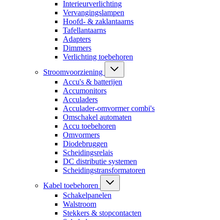
Interieurverlichting
Vervangingslampen
Hoofd- & zaklantaarns
Tafellantaarns
Adapters
Dimmers
Verlichting toebehoren
Stroomvoorziening
Accu's & batterijen
Accumonitors
Acculaders
Acculader-omvormer combi's
Omschakel automaten
Accu toebehoren
Omvormers
Diodebruggen
Scheidingsrelais
DC distributie systemen
Scheidingstransformatoren
Kabel toebehoren
Schakelpanelen
Walstroom
Stekkers & stopcontacten