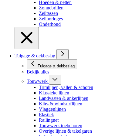
Hoeden & petten
Zonnebrillen
Zeiltassen
Zeilhorloges
Onderhoud
Tuigage & dekbeslag
Tuigage & dekbeslag
Bekijk alles
Touwwerk
Trimlijnen, vallen & schoten
Klassieke lijnen
Landvasten & ankerlijnen
Kite- & windsurflijnen
Vlaggenlijnen
Elastiek
Railingnet
Touwwerk toebehoren
Overige lijnen & takelgaren