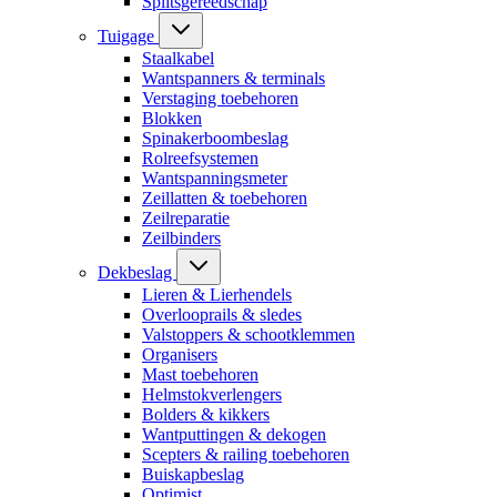
Splitsgereedschap
Tuigage
Staalkabel
Wantspanners & terminals
Verstaging toebehoren
Blokken
Spinakerboombeslag
Rolreefsystemen
Wantspanningsmeter
Zeillatten & toebehoren
Zeilreparatie
Zeilbinders
Dekbeslag
Lieren & Lierhendels
Overlooprails & sledes
Valstoppers & schootklemmen
Organisers
Mast toebehoren
Helmstokverlengers
Bolders & kikkers
Wantputtingen & dekogen
Scepters & railing toebehoren
Buiskapbeslag
Optimist