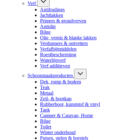
Verf
Antifoulings
Jachtlakken
Primers & grondverven
Antislip
Bilge
Olie, vernis & blanke lakken
Verdunners & ontvetters
Verfafbijtmiddelen
Roestbescherming
Waterlijnverf
Verf additieven
Schoonmaakproducten
Dek, romp & bodem
Teak
Metaal
Zeil- & bootkap
Rubberboot, kunststof & vinyl
Tank
Camper & Caravan, Home
Bilge
Toilet
Winter onderhoud
Putsen, stelen & borstels