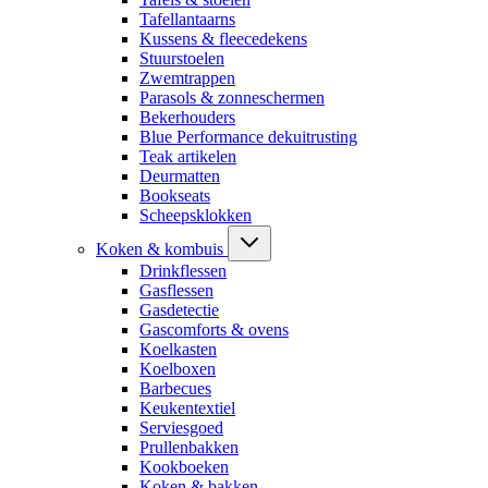
Tafellantaarns
Kussens & fleecedekens
Stuurstoelen
Zwemtrappen
Parasols & zonneschermen
Bekerhouders
Blue Performance dekuitrusting
Teak artikelen
Deurmatten
Bookseats
Scheepsklokken
Koken & kombuis
Drinkflessen
Gasflessen
Gasdetectie
Gascomforts & ovens
Koelkasten
Koelboxen
Barbecues
Keukentextiel
Serviesgoed
Prullenbakken
Kookboeken
Koken & bakken