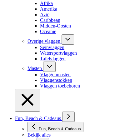
Afrika
Amerika
Azië
Caribbean
Midden-Oosten
Oceanië
Overige vlaggen
Seinvlaggen
Watersportvlaggen
Tafelvlaggen
Masten
Vlaggenmasten
Vlaggenstokken
Vlaggen toebehoren
Fun, Beach & Cadeaus
Fun, Beach & Cadeaus
Bekijk alles