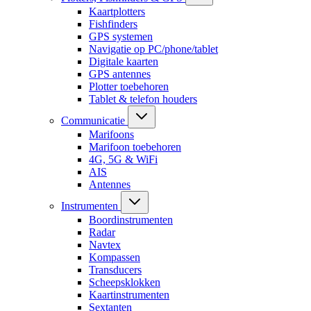
Kaartplotters
Fishfinders
GPS systemen
Navigatie op PC/phone/tablet
Digitale kaarten
GPS antennes
Plotter toebehoren
Tablet & telefon houders
Communicatie
Marifoons
Marifoon toebehoren
4G, 5G & WiFi
AIS
Antennes
Instrumenten
Boordinstrumenten
Radar
Navtex
Kompassen
Transducers
Scheepsklokken
Kaartinstrumenten
Sextanten