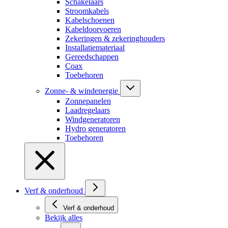
Schakelaars
Stroomkabels
Kabelschoenen
Kabeldoorvoeren
Zekeringen & zekeringhouders
Installatiemateriaal
Gereedschappen
Coax
Toebehoren
Zonne- & windenergie
Zonnepanelen
Laadregelaars
Windgeneratoren
Hydro generatoren
Toebehoren
Verf & onderhoud
Verf & onderhoud
Bekijk alles