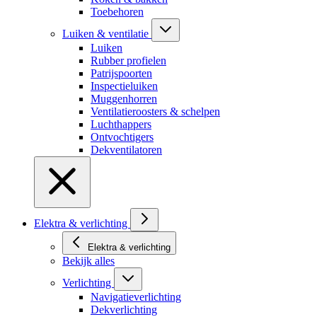
Toebehoren
Luiken & ventilatie
Luiken
Rubber profielen
Patrijspoorten
Inspectieluiken
Muggenhorren
Ventilatieroosters & schelpen
Luchthappers
Ontvochtigers
Dekventilatoren
Elektra & verlichting
Elektra & verlichting
Bekijk alles
Verlichting
Navigatieverlichting
Dekverlichting