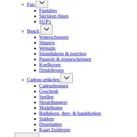
Fun
Funtubes
Ski/sleep lijnen
SUP's
Beach
Waterschoenen
Slippers
Wetsuits
Strandlakens & ponchos
Parasols & zonneschermen
Koelboxen
Drinkflessen
Cadeau artikelen
Cadeaubonnen
Geschenk
Spellen
Sleutelhangers
Modelboten
Badlakens, thee- & handdoeken
Sokken
Deurmatten
Kaart Zuiderzee