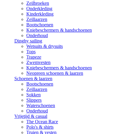
Zeilbroeken
Onderkleding
Kinderkleding
Zeillaarzen
Bootschoenen
Kniebeschermers & handschoenen
Onderhoud
Dinghy sailing
Wetsuits & drysuits
Tops
Trapeze
Zwemvesten
Kniebeschermers & handschoenen
Neopreen schoenen & laarzen
Schoenen & laarzen
Bootschoenen
Zeillaarzen
Sokken
Slippers
Waterschoenen
Onderhoud
Vrijetijd & casual
The Ocean Race
Polo's & shirts
Truien & vesten