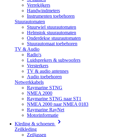
Verrekijkers
Handwindmeters
Instrumenten toebehoren
Stuurautomaten
Stuurwiel stuurautomaten
Helmstok stuurautomaten
Onderdekse stuurautomaten
Stuurautomaat toebehoren
TV & Audio
Radio's
Luidsprekers & subwoofers
Versterkers
TV & audio antennes
Audio toebehoren
Netwerkkabels
Raymarine STNG
NMEA 2000
Raymarine STNG naar ST1
NMEA 2000 naar NMEA 0183
Raymarine RayNet
Motorinformatie
Kleding & schoenen
Zeilkleding
Zeiljassen