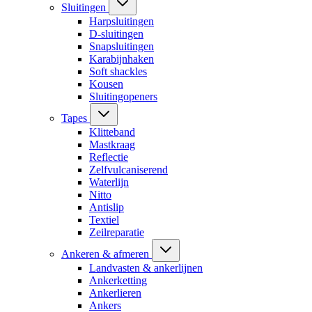
Sluitingen
Harpsluitingen
D-sluitingen
Snapsluitingen
Karabijnhaken
Soft shackles
Kousen
Sluitingopeners
Tapes
Klitteband
Mastkraag
Reflectie
Zelfvulcaniserend
Waterlijn
Nitto
Antislip
Textiel
Zeilreparatie
Ankeren & afmeren
Landvasten & ankerlijnen
Ankerketting
Ankerlieren
Ankers