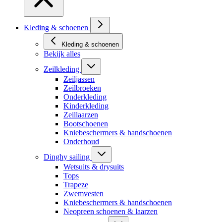
Kleding & schoenen
Kleding & schoenen
Bekijk alles
Zeilkleding
Zeiljassen
Zeilbroeken
Onderkleding
Kinderkleding
Zeillaarzen
Bootschoenen
Kniebeschermers & handschoenen
Onderhoud
Dinghy sailing
Wetsuits & drysuits
Tops
Trapeze
Zwemvesten
Kniebeschermers & handschoenen
Neopreen schoenen & laarzen