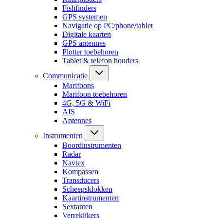
Fishfinders
GPS systemen
Navigatie op PC/phone/tablet
Digitale kaarten
GPS antennes
Plotter toebehoren
Tablet & telefon houders
Communicatie
Marifoons
Marifoon toebehoren
4G, 5G & WiFi
AIS
Antennes
Instrumenten
Boordinstrumenten
Radar
Navtex
Kompassen
Transducers
Scheepsklokken
Kaartinstrumenten
Sextanten
Verrekijkers