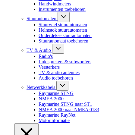
Handwindmeters
Instrumenten toebehoren
Stuurautomaten
Stuurwiel stuurautomaten
Helmstok stuurautomaten
Onderdekse stuurautomaten
Stuurautomaat toebehoren
TV & Audio
Radio's
Luidsprekers & subwoofers
Versterkers
TV & audio antennes
Audio toebehoren
Netwerkkabels
Raymarine STNG
NMEA 2000
Raymarine STNG naar ST1
NMEA 2000 naar NMEA 0183
Raymarine RayNet
Motorinformatie