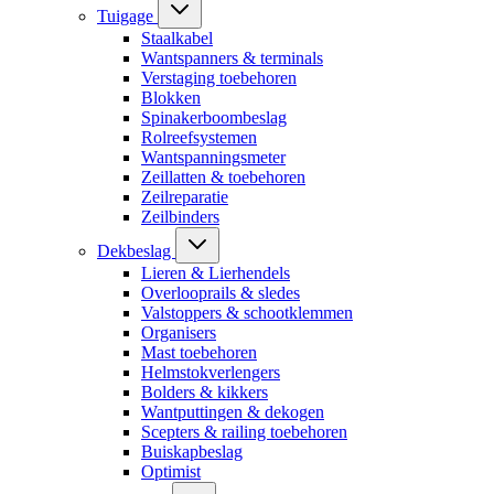
Tuigage
Staalkabel
Wantspanners & terminals
Verstaging toebehoren
Blokken
Spinakerboombeslag
Rolreefsystemen
Wantspanningsmeter
Zeillatten & toebehoren
Zeilreparatie
Zeilbinders
Dekbeslag
Lieren & Lierhendels
Overlooprails & sledes
Valstoppers & schootklemmen
Organisers
Mast toebehoren
Helmstokverlengers
Bolders & kikkers
Wantputtingen & dekogen
Scepters & railing toebehoren
Buiskapbeslag
Optimist