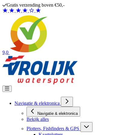
Ga naar de inhoud
Gratis verzending boven €50,-
9,0
Navigatie & elektronica
Navigatie & elektronica
Bekijk alles
Plotters, Fishfinders & GPS
Kaartplotters