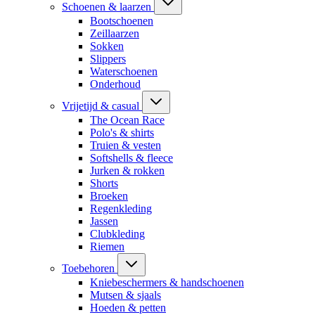
Schoenen & laarzen
Bootschoenen
Zeillaarzen
Sokken
Slippers
Waterschoenen
Onderhoud
Vrijetijd & casual
The Ocean Race
Polo's & shirts
Truien & vesten
Softshells & fleece
Jurken & rokken
Shorts
Broeken
Regenkleding
Jassen
Clubkleding
Riemen
Toebehoren
Kniebeschermers & handschoenen
Mutsen & sjaals
Hoeden & petten