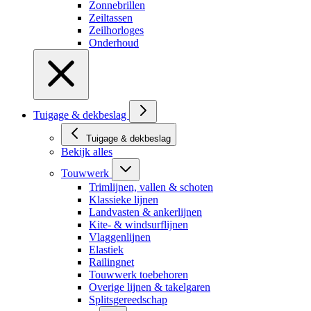
Zonnebrillen
Zeiltassen
Zeilhorloges
Onderhoud
Tuigage & dekbeslag
Tuigage & dekbeslag
Bekijk alles
Touwwerk
Trimlijnen, vallen & schoten
Klassieke lijnen
Landvasten & ankerlijnen
Kite- & windsurflijnen
Vlaggenlijnen
Elastiek
Railingnet
Touwwerk toebehoren
Overige lijnen & takelgaren
Splitsgereedschap